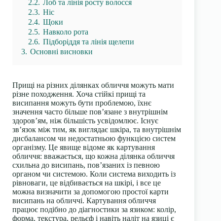
2.2.
Лоб та лінія росту волосся
2.3.
Ніс
2.4.
Щоки
2.5.
Навколо рота
2.6.
Підборіддя та лінія щелепи
3.
Основні висновки
Прищі на різних ділянках обличчя можуть мати
різне походження. Хоча стійкі прищі та
висипання можуть бути проблемою, їхнє
значення часто більше пов’язане з внутрішнім
здоров’ям, ніж більшість усвідомлює. Існує
зв’язок між тим, як виглядає шкіра, та внутрішнім
дисбалансом чи недостатньою функцією систем
організму. Це явище відоме як картування
обличчя: вважається, що кожна ділянка обличчя
схильна до висипань, пов’язаних із певною
органом чи системою. Коли система виходить із
рівноваги, це відбивається на шкірі, і все це
можна визначити за допомогою простої карти
висипань на обличчі. Картування обличчя
працює подібно до діагностики за язиком: колір,
форма, текстура, рельєф і навіть наліт на язиці є