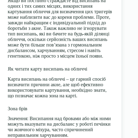
Якщо ви постійно страждаєте від висипань на
одних і тих самих місцях, використання
картування обличчя для визначення цих тригерів
може наблизити вас до кореня проблеми. Проте,
завжди найкращим є індивідуальний підхід до
боротьби з акне. Також важливо не ігнорувати
тип висипань, які ви бачите на будь-якій ділянці
обличчя, оскільки серйозність ваших висипань
може бути більше пов’язана з гормональним
дисбалансом, харчуванням, стресом і навіть
генетикою, ніж просто з місцем їхньої появи.
Як читати карту висипань на обличчі
Карта висипань на обличчі – це гарний спосіб
визначити причини акне, але щоб ефективно
використовувати картування, необхідно знати,
що позначає кожна зона на карті.
Зона брів
Значення:
Висипання над бровами або між ними
можуть вказувати на дисбаланс у роботі печінки
чи жовчного міхура, часто спричинений
неправильним харчуванням.