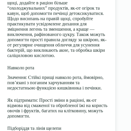
щоці, додайте в раціон більше
“охолоджувальних” продуктів, як-от огірок та
кавун, щоб допомогти печінці детоксикуватися.
Щодо висипань на правій щоці, спробуйте
практикувати усвідомлене дихання для
зміцнення легень та зменшення, а краще —
виключення, рафінованого цукру. Також можуть
допомогти прості правила догляду за шкірою, як-
от регулярне очищення обличчя для усунення
бактерій, що викликають акне, та обробка шкіри
саліциловою кислотою.
Навколо рота
Значення:
Стійкі прищі навколо рота, ймовірно,
пов’язані з поганим харчуванням та
недостатньою функцією кишківника і печінки.
Як підтримати:
Прості зміни в раціоні, як-от
відмова від смаженої та обробленої їжі на користь
овочів і фруктів, багатих на клітковину, можуть
допомогти.
Підборіддя та лінія щелепи