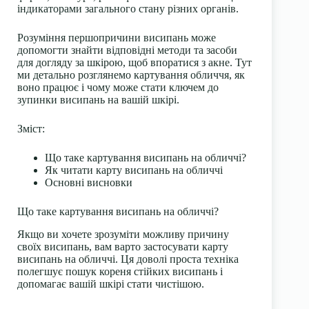
індикаторами загального стану різних органів.
Розуміння першопричини висипань може
допомогти знайти відповідні
методи та засоби
для догляду
за шкірою, щоб впоратися з акне. Тут
ми детально розглянемо картування обличчя, як
воно працює і чому може стати ключем до
зупинки висипань на вашій шкірі.
Зміст:
Що таке картування висипань на обличчі?
Як читати карту висипань на обличчі
Основні висновки
Що таке картування висипань на обличчі?
Якщо ви хочете зрозуміти можливу причину
своїх висипань, вам варто застосувати карту
висипань на обличчі. Ця доволі проста техніка
полегшує пошук кореня стійких висипань і
допомагає вашій шкірі стати чистішою.