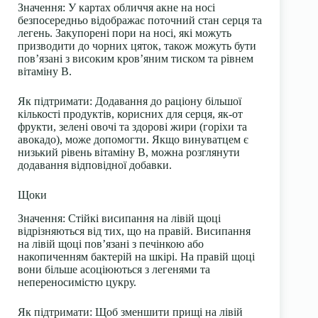
Значення:
У картах обличчя акне на носі
безпосередньо відображає поточний стан серця та
легень. Закупорені пори на носі, які можуть
призводити до чорних цяток, також можуть бути
пов’язані з високим кров’яним тиском та рівнем
вітаміну В.
Як підтримати:
Додавання до раціону більшої
кількості продуктів, корисних для серця, як-от
фрукти, зелені овочі та здорові жири (горіхи та
авокадо), може допомогти. Якщо винуватцем є
низький рівень вітаміну В, можна розглянути
додавання відповідної добавки.
Щоки
Значення:
Стійкі висипання на лівій щоці
відрізняються від тих, що на правій. Висипання
на лівій щоці пов’язані з печінкою або
накопиченням бактерій на шкірі. На правій щоці
вони більше асоціюються з легенями та
непереносимістю цукру.
Як підтримати:
Щоб зменшити прищі на лівій