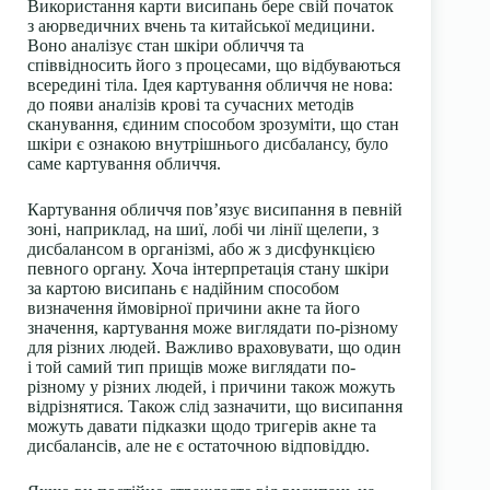
Використання карти висипань бере свій початок
з аюрведичних вчень та китайської медицини.
Воно аналізує стан шкіри обличчя та
співвідносить його з процесами, що відбуваються
всередині тіла. Ідея картування обличчя не нова:
до появи аналізів крові та сучасних методів
сканування, єдиним способом зрозуміти, що стан
шкіри є ознакою внутрішнього дисбалансу, було
саме картування обличчя.
Картування обличчя пов’язує висипання в певній
зоні, наприклад, на шиї, лобі чи лінії щелепи, з
дисбалансом в організмі, або ж з дисфункцією
певного органу. Хоча інтерпретація стану шкіри
за картою висипань є надійним способом
визначення ймовірної причини акне та його
значення, картування може виглядати по-різному
для різних людей. Важливо враховувати, що один
і той самий тип прищів може виглядати по-
різному у різних людей, і причини також можуть
відрізнятися. Також слід зазначити, що висипання
можуть давати підказки щодо тригерів акне та
дисбалансів, але не є остаточною відповіддю.