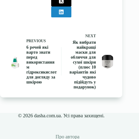
NEXT
PREVIOUS
Як вибрати
6 речей які
найкращі
варто знати
маски для
перед
обличчя для
використання
сухої шкіри
м
(плюс 10
гідроксикислот
варіантів які
для догляду за
чудово
шкірою
підійдуть у
подарунок)
© 2026 dasha.com.ua. Усі права захищені.
Про автора