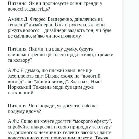
Питання: Як ви прогнозуєте осінні тренди у
волоссі заздалегідь?
Амелія Д. Флорес:
Безперечно, дивлячись на
тенденції дизайнерів. Їхня структура, як вони
ріжуть волосся – дизайнери задають тон, чи буде
це сміливо, м’яко чи по-пляжному.
Питання: Якими, на вашу думку, будуть
найбільші тренди цієї осені щодо стилю, стрижки
та кольору?
А.Ф.:
Я думаю, що пляжні хвилі все ще
захоплюють світ. Більше схоже на “вологий
вигляд” або “живий вигляд”. Здається, Нью-
Йоркський Тиждень моди був цим дуже
натхненний.
Питання: Чи є поради, як досягти зачісок з
подіуму вдома?
А.Ф.:
Якщо ви хочете досягти “мокрого ефекту”,
спробуйте підкреслити свою природну текстуру
за допомогою незмивних гелевих засобів і дайте
волоссю висохнути природним шляхом. Також