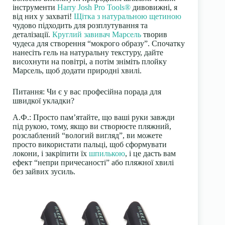
інструменти
Harry Josh Pro Tools®
дивовижні, я
від них у захваті!
Щітка з натуральною щетиною
чудово підходить для розплутування та
деталізації.
Круглий завивач Марсель
творив
чудеса для створення “мокрого образу”. Спочатку
нанесіть гель на натуральну текстуру, дайте
висохнути на повітрі, а потім зніміть плойку
Марсель, щоб додати природні хвилі.
Питання: Чи є у вас професійна порада для
швидкої укладки?
А.Ф.:
Просто пам’ятайте, що ваші руки завжди
під рукою, тому, якщо ви створюєте пляжний,
розслаблений “вологий вигляд”, ви можете
просто використати пальці, щоб сформувати
локони, і закріпити їх
шпилькою
, і це дасть вам
ефект “непри причесаності” або пляжної хвилі
без зайвих зусиль.