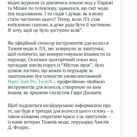
модні журнали та дивлячись покази мод у Парижі
та Мілані по телевізору, здавалося, що світ моди
був недосяжним. І ти сидів і думав: як я можу
стати частиною цього? Тепер, коли ЛА став
вибуховою сценою, я дуже рада бути її частиною.
Я хочу, щоб це було доступно всім”.
Як офіційний спонсор інструментів для волосся
Тижня моди в ЛА, ми зазирнули за лаштунки,
щоб побачити, що використовували візажисти та
перукарі. Оскільки цьогорічний показ мод
проходив зовсім поруч із “Містом зірок”, було
цілком логічно, що кожен із перукарів за
лаштунками був повністю укомплектований
Harry Josh Pro Tools®
– професійною лінійкою
інструментів для волосся, створеною не ким
іншим, як зірковим стилістом Гаррі Джошем.
Щоб поділитися інсайдерською інформацією про
те, що буде в трендах для волосся цього сезону – а
також кількома секретами краси з-за лаштунків –
із нами ветеран Тижнів моди, перукарка Амелія
Д. Флорес.