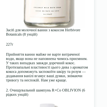
Засіб для молочної ванни з кокосом Herbivore
Botanicals (8 унцій)
227г
Прийняття ванни майже не варте витраченої
води, якщо вона не наповнена чимось приємним.
У таких випадках завжди доречний кокос.
Протизапальні властивості цього дива з ароматом
кокоса допоможуть заспокоїти шкіру та розум —
додавання ванілі вгамує ваші думки, знімаючи
тривогу та неспокій. Нам уже краще.
2. Очищувальний шампунь R+Co OBLIVION (6
рідких унцій)