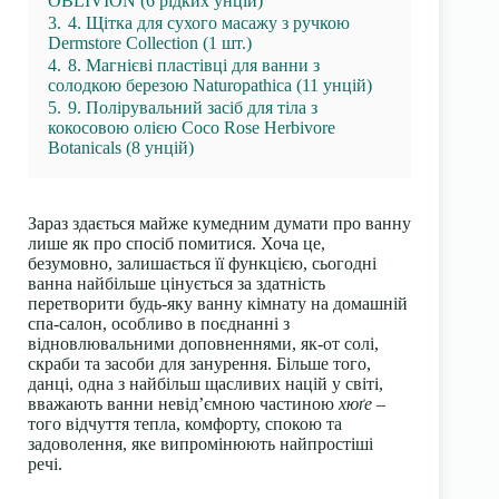
OBLIVION (6 рідких унцій)
3.
4. Щітка для сухого масажу з ручкою
Dermstore Collection (1 шт.)
4.
8. Магнієві пластівці для ванни з
солодкою березою Naturopathica (11 унцій)
5.
9. Полірувальний засіб для тіла з
кокосовою олією Coco Rose Herbivore
Botanicals (8 унцій)
Зараз здається майже кумедним думати про ванну
лише як про спосіб помитися.
Хоча це,
безумовно, залишається її функцією, сьогодні
ванна найбільше цінується за здатність
перетворити будь-яку ванну кімнату на домашній
спа-салон, особливо в поєднанні з
відновлювальними доповненнями, як-от солі,
скраби та засоби для занурення.
Більше того,
данці, одна з найбільш щасливих націй у світі,
вважають ванни невід’ємною частиною
хюґе
–
того відчуття тепла, комфорту, спокою та
задоволення, яке випромінюють найпростіші
речі.