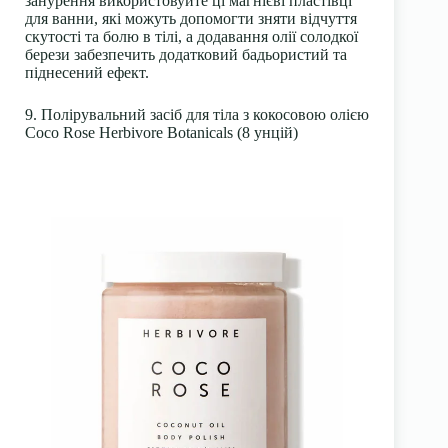
занурення використовуйте ці магнієві пластівці
для ванни, які можуть допомогти зняти відчуття
скутості та болю в тілі, а додавання олії солодкої
берези забезпечить додатковий бадьористий та
піднесений ефект.
9. Полірувальний засіб для тіла з кокосовою олією
Coco Rose Herbivore Botanicals (8 унцій)