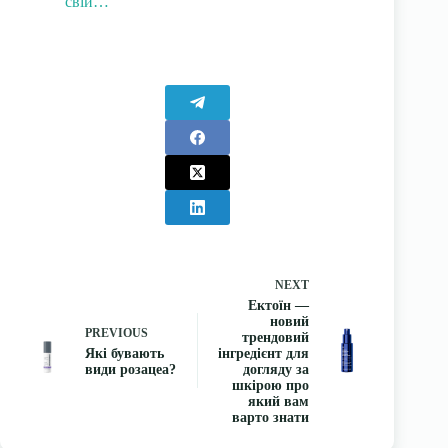
свій…
NEXT
Ектоїн —
новий
PREVIOUS
трендовий
Які бувають
інгредієнт для
види розацеа?
догляду за
шкірою про
який вам
варто знати