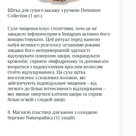
Щітка для сухого масажу з ручкою Dermstore
Collection (1 шт.)
Сухе чищення існує століттями, хоча це не
завадило інфлюенсерам в Instagram активно його
використовувати. Цей ритуал перед ванною
набув великого розголосу останніми роками
завдяки його неперевершеній здатності
відлущувати поверхню шкіри, покращувати
кровообіг, сприяти лімфодренажу та допомагати
впоратися з надокучливим врослим волоссям
(тобто відлущуванню). Ця суха щітка
виготовлена з сизалевих волокон, які
забезпечують індивідуальне чищення – від
легкого до більш інтенсивного відлущування –
яке змиває омертвілі клітини шкіри та сприяє
більш м’якій і гладкій шкірі.
8. Магнієві пластівці для ванни з солодкою
березою Naturopathica (11 унцій)