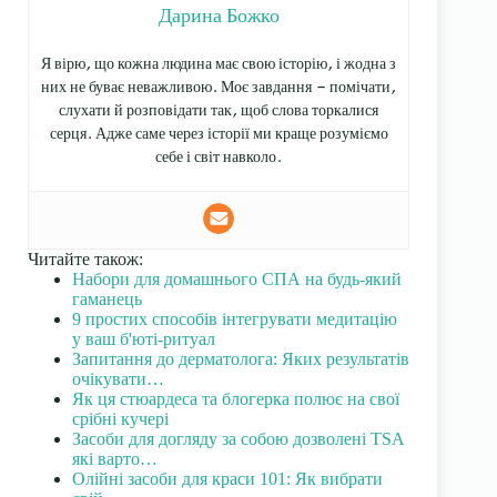
Дарина Божко
Я вірю, що кожна людина має свою історію, і жодна з
них не буває неважливою. Моє завдання — помічати,
слухати й розповідати так, щоб слова торкалися
серця. Адже саме через історії ми краще розуміємо
себе і світ навколо.
Читайте також:
Набори для домашнього СПА на будь-який
гаманець
9 простих способів інтегрувати медитацію
у ваш б'юті-ритуал
Запитання до дерматолога: Яких результатів
очікувати…
Як ця стюардеса та блогерка полює на свої
срібні кучері
Засоби для догляду за собою дозволені TSA
які варто…
Олійні засоби для краси 101: Як вибрати