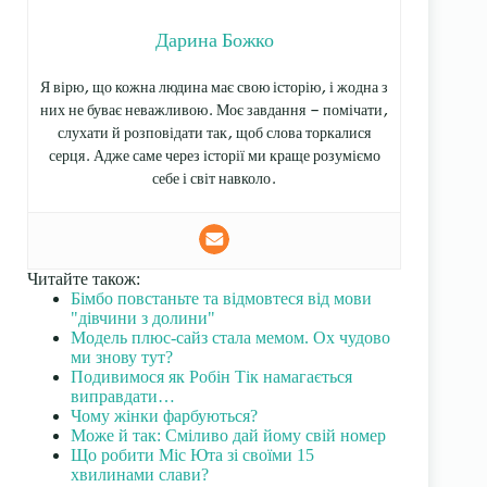
Дарина Божко
Я вірю, що кожна людина має свою історію, і жодна з
них не буває неважливою. Моє завдання — помічати,
слухати й розповідати так, щоб слова торкалися
серця. Адже саме через історії ми краще розуміємо
себе і світ навколо.
Читайте також:
Бімбо повстаньте та відмовтеся від мови
"дівчини з долини"
Модель плюс-сайз стала мемом. Ох чудово
ми знову тут?
Подивимося як Робін Тік намагається
виправдати…
Чому жінки фарбуються?
Може й так: Сміливо дай йому свій номер
Що робити Міс Юта зі своїми 15
хвилинами слави?