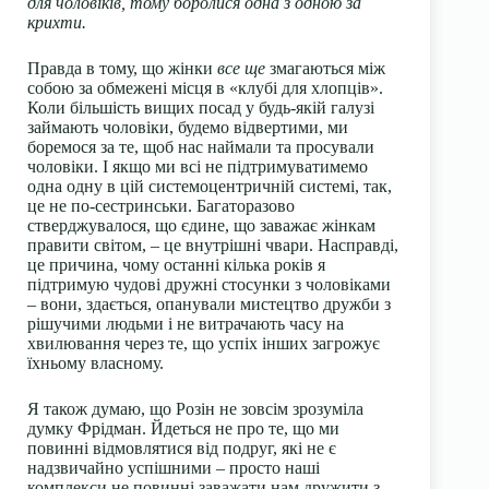
для чоловіків, тому боролися одна з одною за
крихти.
Правда в тому, що жінки
все ще
змагаються між
собою за обмежені місця в «клубі для хлопців».
Коли більшість вищих посад у будь-якій галузі
займають чоловіки, будемо відвертими, ми
боремося за те, щоб нас наймали та просували
чоловіки. І якщо ми всі не підтримуватимемо
одна одну в цій системоцентричній системі, так,
це не по-сестринськи. Багаторазово
стверджувалося, що єдине, що заважає жінкам
правити світом, – це внутрішні чвари. Насправді,
це причина, чому останні кілька років я
підтримую чудові дружні стосунки з чоловіками
– вони, здається, опанували мистецтво дружби з
рішучими людьми і не витрачають часу на
хвилювання через те, що успіх інших загрожує
їхньому власному.
Я також думаю, що Розін не зовсім зрозуміла
думку Фрідман. Йдеться не про те, що ми
повинні відмовлятися від подруг, які не є
надзвичайно успішними – просто наші
комплекси не повинні заважати нам дружити з