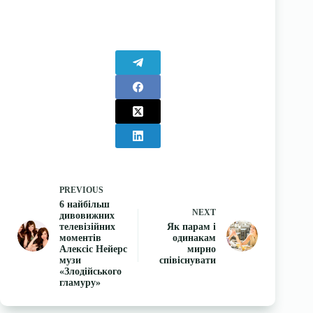
PREVIOUS
6 найбільш
NEXT
дивовижних
телевізійних
Як парам і
моментів
одинакам
Алексіс Нейерс
мирно
музи
співіснувати
«Злодійського
гламуру»