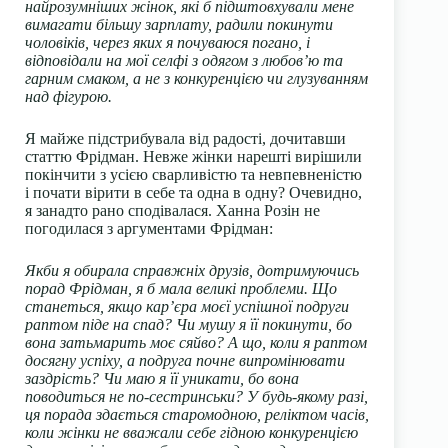
найрозумніших жінок, які б підштовхували мене
вимагати більшу зарплату, радили покинути
чоловіків, через яких я почуваюся погано, і
відповідали на мої селфі з одягом з любов’ю та
гарним смаком, а не з конкуренцією чи глузуванням
над фігурою.
Я майже підстрибувала від радості, дочитавши
статтю Фрідман. Невже жінки нарешті вирішили
покінчити з усією сварливістю та невпевненістю
і почати вірити в себе та одна в одну? Очевидно,
я занадто рано сподівалася. Ханна Розін не
погодилася з аргументами Фрідман:
Якби я обирала справжніх друзів, дотримуючись
порад Фрідман, я б мала великі проблеми. Що
станеться, якщо кар’єра моєї успішної подруги
раптом піде на спад? Чи мушу я її покинути, бо
вона затьмарить моє сяйво? А що, коли я раптом
досягну успіху, а подруга почне випромінювати
заздрість? Чи маю я її уникати, бо вона
поводиться не по-сестринськи? У будь-якому разі,
ця порада здається старомодною, реліктом часів,
коли жінки не вважали себе гідною конкуренцією