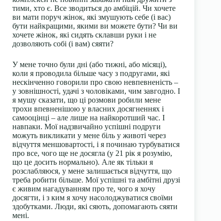
тими, хто є. Все зводиться до амбіцій. Чи хочете
ви мати поруч жінок, які змушують себе (і вас)
бути найкращими, якими ви можете бути? Чи ви
хочете жінок, які сидять склавши руки і не
дозволяють собі (і вам) сяяти?
У мене точно були дні (або тижні, або місяці),
коли я проводила більше часу з подругами, які
нескінченно говорили про свою невпевненість –
у зовнішності, удачі з чоловіками, чим завгодно. І
я мушу сказати, що ці розмови робили мене
трохи впевненішою у власних досягненнях і
самооцінці – але лише на найкоротший час. І
навпаки. Мої надзвичайно успішні подруги
можуть викликати у мене біль у животі через
відчуття меншовартості, і я починаю турбуватися
про все, чого ще не досягла (у 21 рік я розумію,
що це досить нормально). Але як тільки я
розслабляюся, у мене залишається відчуття, що
треба робити більше. Мої успішні та амбітні друзі
є живим нагадуванням про те, чого я хочу
досягти, і з ким я хочу насолоджуватися своїми
здобутками. Люди, які сяють, допомагають сяяти
мені.