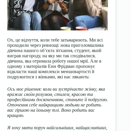
Ох, це відчуття, коли тебе затьмарюють. Ми всі
проходили через ревнощі: нова приголомшлива
дівчина нашого об’єкта зітхання, студент, який
виграв нагороду, на яку ми так сподівалися,
дівчина, яка отримала роботу нашої мрії. Але в
одному з матеріалів Енн Фрідман пропонує
відкласти наші комплекси меншовартості й
подружитися з жінками, які нас лякають:
Ось моє рішення: коли ви зустрічаєте жінку, яка
вражає своїм розумом, стилем, красою та
професійними досягненнями, станьте її подругою.
Оточення себе найкращими людьми не робить
вас гіршою на їхньому тлі. Воно робить вас
кращою.
Я хочу мати поруч найсильніших, найщасливіших,