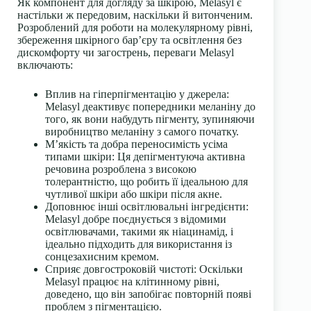
Як компонент для догляду за шкірою, Melasyl є
настільки ж передовим, наскільки й витонченим.
Розроблений для роботи на молекулярному рівні,
збереження шкірного бар’єру та освітлення без
дискомфорту чи загострень, переваги Melasyl
включають:
Вплив на гіперпігментацію у джерела
:
Melasyl деактивує попередники меланіну до
того, як вони набудуть пігменту, зупиняючи
виробництво меланіну з самого початку.
М’якість та добра переносимість усіма
типами шкіри
: Ця депігментуюча активна
речовина розроблена з високою
толерантністю, що робить її ідеальною для
чутливої шкіри або шкіри після акне.
Доповнює інші освітлювальні інгредієнти
:
Melasyl добре поєднується з відомими
освітлювачами, такими як ніацинамід, і
ідеально підходить для використання із
сонцезахисним кремом.
Сприяє довгостроковій чистоті
: Оскільки
Melasyl працює на клітинному рівні,
доведено, що він запобігає повторній появі
проблем з пігментацією.