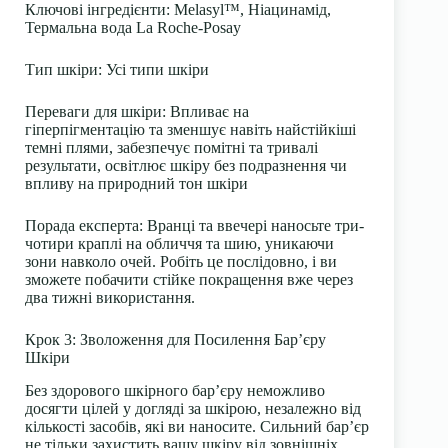
Ключові інгредієнти
: Melasyl™, Ніацинамід,
Термальна вода La Roche-Posay
Тип шкіри
: Усі типи шкіри
Переваги для шкіри
: Впливає на
гіперпігментацію та зменшує навіть найстійкіші
темні плями, забезпечує помітні та тривалі
результати, освітлює шкіру без подразнення чи
впливу на природний тон шкіри
Порада експерта
: Вранці та ввечері наносьте три-
чотири краплі на обличчя та шию, уникаючи
зони навколо очей. Робіть це послідовно, і ви
зможете побачити стійке покращення вже через
два тижні використання.
Крок 3: Зволоження для Посилення Бар’єру
Шкіри
Без здорового шкірного бар’єру неможливо
досягти цілей у догляді за шкірою, незалежно від
кількості засобів, які ви наносите. Сильний бар’єр
не тільки захистить вашу шкіру від зовнішніх