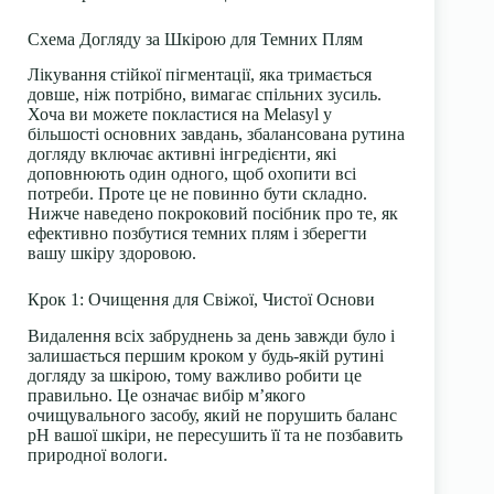
Схема Догляду за Шкірою для Темних Плям
Лікування стійкої пігментації, яка тримається
довше, ніж потрібно, вимагає спільних зусиль.
Хоча ви можете покластися на Melasyl у
більшості основних завдань, збалансована рутина
догляду включає активні інгредієнти, які
доповнюють один одного, щоб охопити всі
потреби. Проте це не повинно бути складно.
Нижче наведено покроковий посібник про те, як
ефективно позбутися темних плям і зберегти
вашу шкіру здоровою.
Крок 1: Очищення для Свіжої, Чистої Основи
Видалення всіх забруднень за день завжди було і
залишається першим кроком у будь-якій рутині
догляду за шкірою, тому важливо робити це
правильно. Це означає вибір м’якого
очищувального засобу, який не порушить баланс
pH вашої шкіри, не пересушить її та не позбавить
природної вологи.