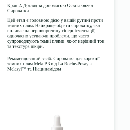
Крок 2: Догляд за допомогою Освітлюючої
Сироватки
Цей етап є головною дією у вашій рутині проти
темних плям. Найкраще обрати сироватку, яка
впливає на першопричину гіперпігментації,
одночасно усуваючи проблеми, що часто
супроводжують темні плями, як-от нерівний тон
та текстура шкіри.
Рекомендований засіб
: Сироватка для корекції
темних плям Mela B3 від La Roche-Posay з
Melasyl™ та Ніацинамідом