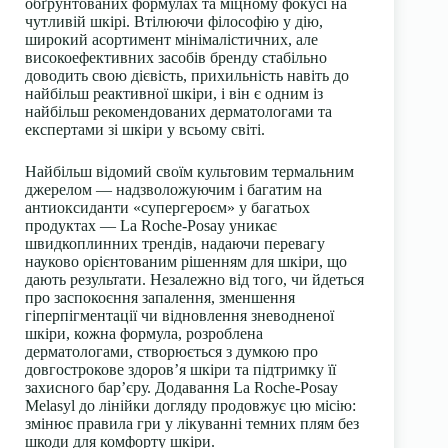
обґрунтованих формулах та міцному фокусі на
чутливій шкірі. Втілюючи філософію у дію,
широкий асортимент мінімалістичних, але
високоефективних засобів бренду стабільно
доводить свою дієвість, прихильність навіть до
найбільш реактивної шкіри, і він є одним із
найбільш рекомендованих дерматологами та
експертами зі шкіри у всьому світі.
Найбільш відомий своїм культовим термальним
джерелом — надзволожуючим і багатим на
антиоксиданти «супергероєм» у багатьох
продуктах — La Roche-Posay уникає
швидкоплинних трендів, надаючи перевагу
науково орієнтованим рішенням для шкіри, що
дають результати. Незалежно від того, чи йдеться
про заспокоєння запалення, зменшення
гіперпігментації чи відновлення зневодненої
шкіри, кожна формула, розроблена
дерматологами, створюється з думкою про
довгострокове здоров’я шкіри та підтримку її
захисного бар’єру. Додавання La Roche-Posay
Melasyl до лінійки догляду продовжує цю місію:
змінює правила гри у лікуванні темних плям без
шкоди для комфорту шкіри.