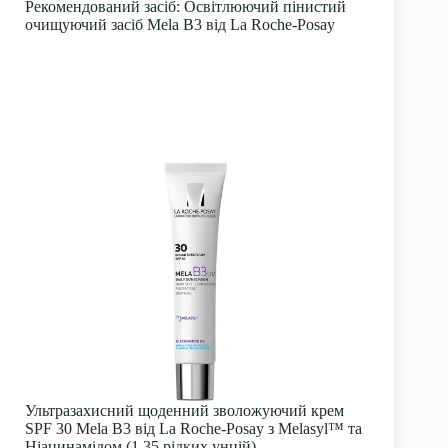
Рекомендований засіб
: Освітлюючий пінистий
очищуючий засіб Mela B3 від La Roche-Posay
Ультразахисний щоденний зволожуючий крем
SPF 30 Mela B3 від La Roche-Posay з Melasyl™ та
Ніацинамідом (1.35 рідких унцій)