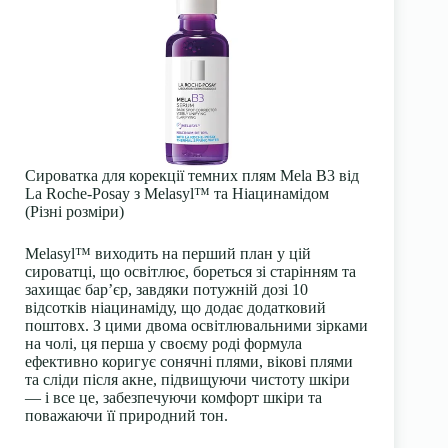
Сироватка для корекції темних плям Mela B3 від
La Roche-Posay з Melasyl™ та Ніацинамідом
(Різні розміри)
Melasyl™ виходить на перший план у цій
сироватці, що освітлює, бореться зі старінням та
захищає бар’єр, завдяки потужній дозі 10
відсотків ніацинаміду, що додає додатковий
поштовх. З цими двома освітлювальними зірками
на чолі, ця перша у своєму роді формула
ефективно коригує сонячні плями, вікові плями
та сліди після акне, підвищуючи чистоту шкіри
— і все це, забезпечуючи комфорт шкіри та
поважаючи її природний тон.