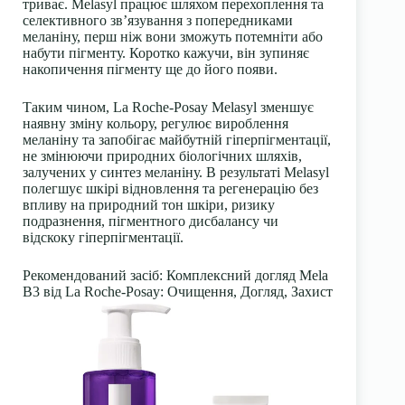
триває. Melasyl працює шляхом перехоплення та
селективного зв’язування з попередниками
меланіну, перш ніж вони зможуть потемніти або
набути пігменту. Коротко кажучи, він зупиняє
накопичення пігменту ще до його появи.
Таким чином, La Roche-Posay Melasyl зменшує
наявну зміну кольору, регулює вироблення
меланіну та запобігає майбутній гіперпігментації,
не змінюючи природних біологічних шляхів,
залучених у синтез меланіну. В результаті Melasyl
полегшує шкірі відновлення та регенерацію без
впливу на природний тон шкіри, ризику
подразнення, пігментного дисбалансу чи
відскоку гіперпігментації.
Рекомендований засіб
: Комплексний догляд Mela
B3 від La Roche-Posay: Очищення, Догляд, Захист