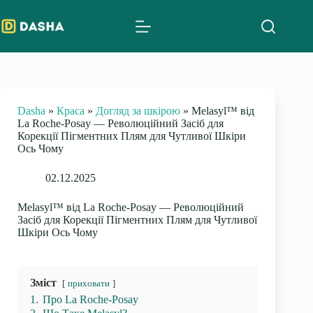
Skip
to
content
Dasha
»
Краса
»
Догляд за шкірою
»
Melasyl™ від
La Roche-Posay — Революційний Засіб для
Корекції Пігментних Плям для Чутливої Шкіри
Ось Чому
02.12.2025
Melasyl™ від La Roche-Posay — Революційний
Засіб для Корекції Пігментних Плям для Чутливої
Шкіри Ось Чому
Зміст
приховати
1.
Про La Roche-Posay