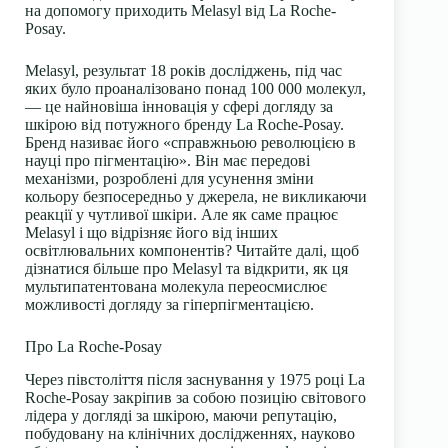
на допомогу приходить Melasyl від La Roche-
Posay.
Melasyl, результат 18 років досліджень, під час
яких було проаналізовано понад 100 000 молекул,
— це найновіша інновація у сфері догляду за
шкірою від потужного бренду La Roche-Posay.
Бренд називає його «справжньою революцією в
науці про пігментацію». Він має передові
механізми, розроблені для усунення зміни
кольору безпосередньо у джерела, не викликаючи
реакції у чутливої шкіри. Але як саме працює
Melasyl і що відрізняє його від інших
освітлювальних компонентів? Читайте далі, щоб
дізнатися більше про Melasyl та відкрити, як ця
мультипатентована молекула переосмислює
можливості догляду за гіперпігментацією.
Про La Roche-Posay
Через півстоліття після заснування у 1975 році La
Roche-Posay закріпив за собою позицію світового
лідера у догляді за шкірою, маючи репутацію,
побудовану на клінічних дослідженнях, науково