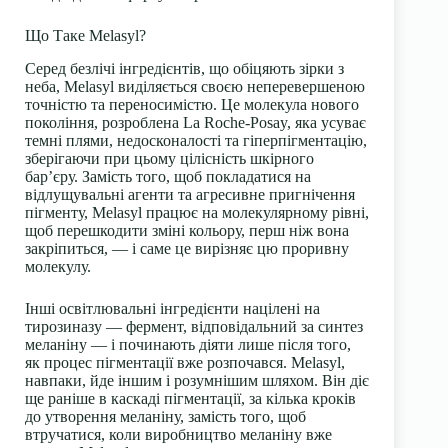
Що Таке Melasyl?
Серед безлічі інгредієнтів, що обіцяють зірки з
неба, Melasyl виділяється своєю неперевершеною
точністю та переносимістю. Це молекула нового
покоління, розроблена La Roche-Posay, яка усуває
темні плями, недосконалості та гіперпігментацію,
зберігаючи при цьому цілісність шкірного
бар’єру. Замість того, щоб покладатися на
відлущувальні агенти та агресивне пригнічення
пігменту, Melasyl працює на молекулярному рівні,
щоб перешкодити зміні кольору, перш ніж вона
закріпиться, — і саме це вирізняє цю проривну
молекулу.
Інші освітлювальні інгредієнти націлені на
тирозиназу — фермент, відповідальний за синтез
меланіну — і починають діяти лише після того,
як процес пігментації вже розпочався. Melasyl,
навпаки, йде іншим і розумнішим шляхом. Він діє
ще раніше в каскаді пігментації, за кілька кроків
до утворення меланіну, замість того, щоб
втручатися, коли виробництво меланіну вже