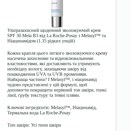
Ультразахисний щоденний зволожуючий крем
SPF 30 Mela B3 від La Roche-Posay з Melasyl™ та
Ніацинамідом (1.35 рідких унцій)
Кожна крапля цього легкого зволожуючого крему
насичена захисними та відновлювальними
властивостями, які доставляють та утримують
необхідну вологу, захищаючи шкіру від
пошкодження UVA та UVB променями.
Найкраща частина? І Melasyl™, і ніацинамід
чудово представлені у цій формулі, щоб
допомогти покращити нерівний тон шкіри, тонкі
лінії, грубу текстуру та темні плями.
Ключові інгредієнти
: Melasyl™, Ніацинамід,
Термальна вода La Roche-Posay
Тип шкіри
: Усі типи шкіри