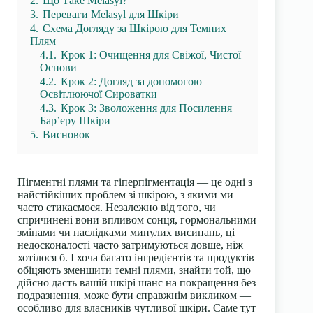
2.
Що Таке Melasyl?
3.
Переваги Melasyl для Шкіри
4.
Схема Догляду за Шкірою для Темних
Плям
4.1.
Крок 1: Очищення для Свіжої, Чистої
Основи
4.2.
Крок 2: Догляд за допомогою
Освітлюючої Сироватки
4.3.
Крок 3: Зволоження для Посилення
Бар’єру Шкіри
5.
Висновок
Пігментні плями та гіперпігментація — це одні з
найстійкіших проблем зі шкірою, з якими ми
часто стикаємося. Незалежно від того, чи
спричинені вони впливом сонця, гормональними
змінами чи наслідками минулих висипань, ці
недосконалості часто затримуються довше, ніж
хотілося б. І хоча багато інгредієнтів та продуктів
обіцяють зменшити темні плями, знайти той, що
дійсно дасть вашій шкірі шанс на покращення без
подразнення, може бути справжнім викликом —
особливо для власників чутливої шкіри. Саме тут