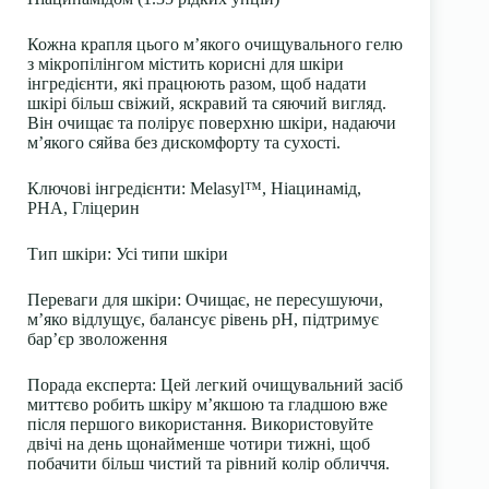
Кожна крапля цього м’якого очищувального гелю
з мікропілінгом містить корисні для шкіри
інгредієнти, які працюють разом, щоб надати
шкірі більш свіжий, яскравий та сяючий вигляд.
Він очищає та полірує поверхню шкіри, надаючи
м’якого сяйва без дискомфорту та сухості.
Ключові інгредієнти
: Melasyl™, Ніацинамід,
PHA, Гліцерин
Тип шкіри
: Усі типи шкіри
Переваги для шкіри
: Очищає, не пересушуючи,
м’яко відлущує, балансує рівень pH, підтримує
бар’єр зволоження
Порада експерта
: Цей легкий очищувальний засіб
миттєво робить шкіру м’якшою та гладшою вже
після першого використання. Використовуйте
двічі на день щонайменше чотири тижні, щоб
побачити більш чистий та рівний колір обличчя.