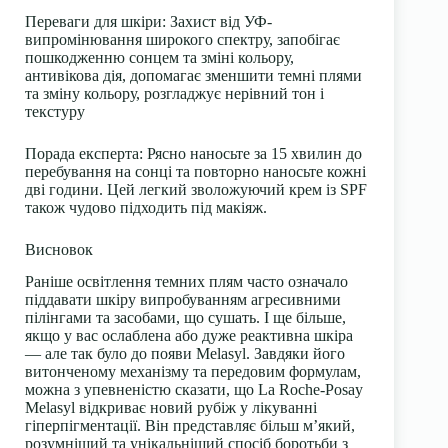
Переваги для шкіри
: Захист від УФ-
випромінювання широкого спектру, запобігає
пошкодженню сонцем та зміні кольору,
антивікова дія, допомагає зменшити темні плями
та зміну кольору, розгладжує нерівний тон і
текстуру
Порада експерта
: Рясно наносьте за 15 хвилин до
перебування на сонці та повторно наносьте кожні
дві години. Цей легкий зволожуючий крем із SPF
також чудово підходить під макіяж.
Висновок
Раніше освітлення темних плям часто означало
піддавати шкіру випробуванням агресивними
пілінгами та засобами, що сушать. І ще більше,
якщо у вас ослаблена або дуже реактивна шкіра
— але так було до появи Melasyl. Завдяки його
витонченому механізму та передовим формулам,
можна з упевненістю сказати, що La Roche-Posay
Melasyl відкриває новий рубіж у лікуванні
гіперпігментації. Він представляє більш м’який,
розумніший та унікальніший спосіб боротьби з