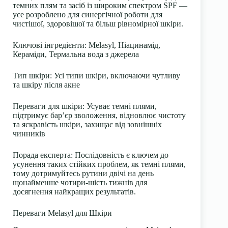
темних плям та засіб із широким спектром SPF —
усе розроблено для синергічної роботи для
чистішої, здоровішої та більш рівномірної шкіри.
Ключові інгредієнти
: Melasyl, Ніацинамід,
Кераміди, Термальна вода з джерела
Тип шкіри
: Усі типи шкіри, включаючи чутливу
та шкіру після акне
Переваги для шкіри
: Усуває темні плями,
підтримує бар’єр зволоження, відновлює чистоту
та яскравість шкіри, захищає від зовнішніх
чинників
Порада експерта
: Послідовність є ключем до
усунення таких стійких проблем, як темні плями,
тому дотримуйтесь рутини двічі на день
щонайменше чотири-шість тижнів для
досягнення найкращих результатів.
Переваги Melasyl для Шкіри