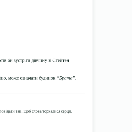
тів би зустріти дівчину зі Стейтен-
айно, може означати будинок
“Брата”
.
овідати так, щоб слова торкалися серця.