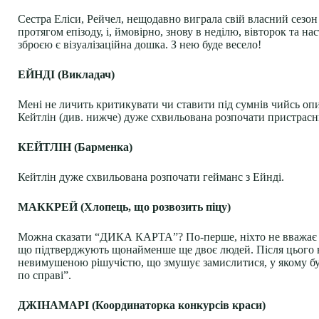
Сестра Еліси, Рейчел, нещодавно виграла свій власний сезо
протягом епізоду, і, ймовірно, знову в неділю, вівторок та 
зброєю є візуалізаційна дошка. З нею буде весело!
ЕЙНДІ (Викладач)
Мені не личить критикувати чи ставити під сумнів чийсь опи
Кейтлін (див. нижче) дуже схвильована розпочати пристрасн
КЕЙТЛІН (Барменка)
Кейтлін дуже схвильована розпочати гейманс з Ейнді.
МАККРЕЙ (Хлопець, що розвозить піцу)
Можна сказати “ДИКА КАРТА”? По-перше, ніхто не вважає йо
що підтверджують щонайменше ще двоє людей. Після цього вар
невимушеною рішучістю, що змушує замислитися, у якому бунк
по справі”.
ДЖІНАМАРІ (Координаторка конкурсів краси)