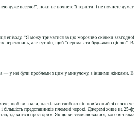
нею дуже весело!”, поки не почнете її терпіти, і не почнете дума
нця епізоду. “Я можу триматися за цю морозиво скільки завгодно
х переконань, але тут він, щоб “перемагати будь-якою ціною”. 
ба — у неї були проблеми з цим у минулому, з іншими жінками. Во
оче, щоб ви знали, наскільки глибоко він пов’язаний зі своєю 
і більшість представників племені черокі, Джеремі живе на 25-
ітла, здаватися просторим. Якщо ви замислювалися, кого він вв