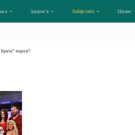
аса
Здоров’я
Лайфстайл
Цікаве
Брата” наразі?