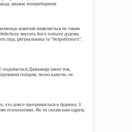
манда, вважає непереборним.
таємниця зазвичай виявляється не такою
 бейсболу змусить його поїхати додому.
ть піцу, рятувальника та “безробітного”.
 подобається Джінамарі (мені теж,
 Керування поїздом, чесно кажучи, не
о, хто довго протримається в будинку. З
ми психопатами. Як ти сказав нам одразу,