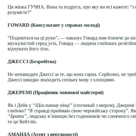
Ця жінка ГУЧНА. Вона та подруга, про яку ви всі кажете: “з 
розумієте?”
ГОWARD (Консультант у справах молоді)
“Подивіться на ці руки”, — наказує Говард нам ближче до кі
мускулистий серед усіх, Говард — людина глибоких релігійни
відчувати його тіло.
ДЖЕССІ (Безробітна)
Не ненавидьте Джессі за те, що вона гарна. Серйозно, не тре
Джессі швидко знаходить спільну мову з хлопцями.
ДЖЕРЕМІ (Працівник човнової майстерні)
Як і Дейв у
“Щасливому кінці”
(спочивай з миром), Джеремі х
глибоко? “Я справді приймаю свою черокійську сторону”. Як 
“Брата”
, людську в’язницю без годинників чи сонячного св
то це Кейтлін.
АМАНДА (Агент з нерухомості)