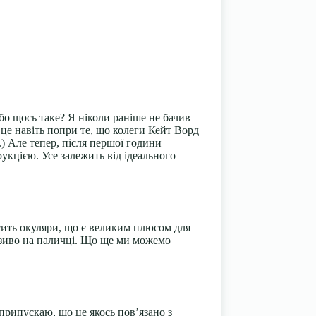
о щось таке? Я ніколи раніше не бачив
І це навіть попри те, що колеги Кейт Ворд
) Але тепер, після першої години
укцією. Усе залежить від ідеального
осить окуляри, що є великим плюсом для
розиво на паличці. Що ще ми можемо
 припускаю, що це якось пов’язано з