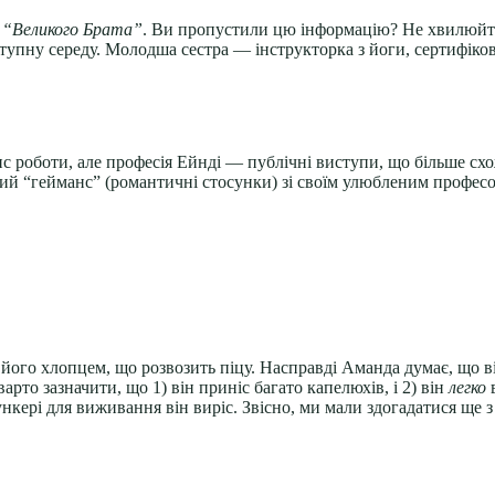
н
“Великого Брата”
. Ви пропустили цю інформацію? Не хвилюйтес
наступну середу. Молодша сестра — інструкторка з йоги, сертифік
с роботи, але професія Ейнді — публічні виступи, що більше сх
ий “гейманс” (романтичні стосунки) зі своїм улюбленим профес
го хлопцем, що розвозить піцу. Насправді Аманда думає, що від
то зазначити, що 1) він приніс багато капелюхів, і 2) він
легко
в
ері для виживання він виріс. Звісно, ми мали здогадатися ще з 