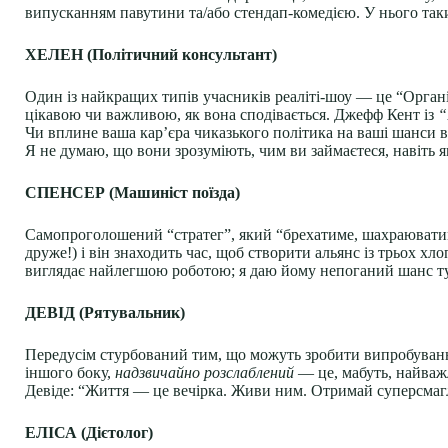
випусканням павутини та/або стендап-комедією. У нього та
ХЕЛЕН (Політичний консультант)
Один із найкращих типів учасників реаліті-шоу — це “Органі
цікавою чи важливою, як вона сподівається. Джефф Кент із
“
Чи вплине ваша кар’єра чиказького політика на ваші шанси 
Я не думаю, що вони зрозуміють, чим ви займаєтеся, навіть я
СПЕНСЕР (Машиніст поїзда)
Самопроголошений “стратег”, який “брехатиме, шахраюватиме
друже!) і він знаходить час, щоб створити альянс із трьох х
виглядає найлегшою роботою; я даю йому непоганий шанс ту
ДЕВІД (Рятувальник)
Передусім стурбований тим, що можуть зробити випробування 
іншого боку,
надзвичайно розслаблений
— це, мабуть, найважл
Девіде: “Життя — це вечірка. Живи ним. Отримай суперсмагл
ЕЛІСА (Дієтолог)