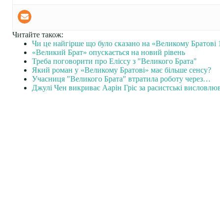
Читайте також:
Чи це найгірше що було сказано на «Великому Братові 
«Великий Брат» опускається на новий рівень
Треба поговорити про Еліссу з "Великого Брата"
Який роман у «Великому Братові» має більше сенсу?
Учасниця "Великого Брата" втратила роботу через…
Джулі Чен викриває Аарін Гріс за расистські висловлю