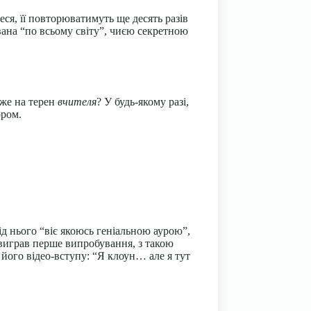
я, її повторюватимуть ще десять разів
ована “по всьому світу”, чиєю секретною
оже на терен
вчителя
? У будь-якому разі,
ором.
 нього “віє якоюсь геніальною аурою”,
играв перше випробування, з такою
його відео-вступу: “Я клоун… але я тут