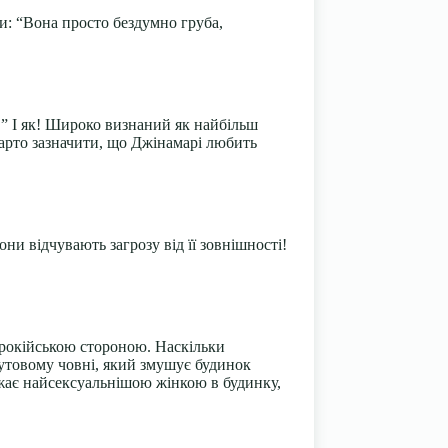
ти: “Вона просто бездумно груба,
!” І як! Широко визнаний як найбільш
Варто зазначити, що Джінамарі любить
ни відчувають загрозу від її зовнішності!
черокійською стороною. Наскільки
футовому човні, який змушує будинок
ажає найсексуальнішою жінкою в будинку,