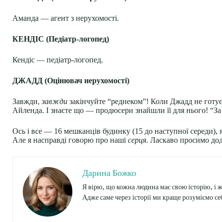
Аманда — агент з нерухомості.
КЕНДІС (Педіатр-логопед)
Кендіс — педіатр-логопед.
ДЖАДД (Оцінювач нерухомості)
Завжди,
завжди
закінчуйте “реднеком”! Коли Джадд не готує бі
Айленда. І знаєте що — продюсери знайшли її для нього! “За 
Ось і все — 16 мешканців будинку (15 до наступної середи),
Але я насправді говорю про наші
серця
. Ласкаво просимо дод
Дарина Божко
Я вірю, що кожна людина має свою історію, і 
Адже саме через історії ми краще розуміємо себ