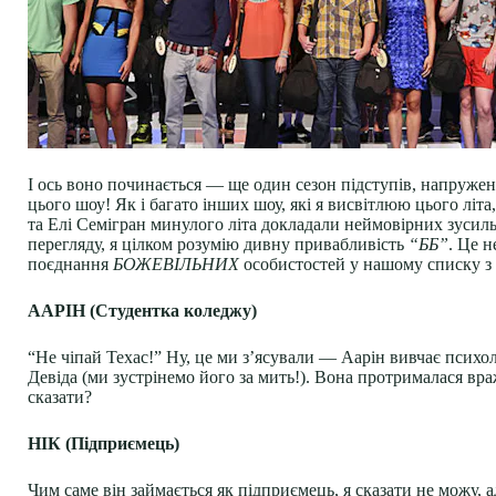
І ось воно починається — ще один сезон підступів, напруже
цього шоу! Як і багато інших шоу, які я висвітлюю цього літа
та Елі Семігран минулого літа докладали неймовірних зусиль
перегляду, я цілком розумію дивну привабливість
“ББ”
. Це н
поєднання
БОЖЕВІЛЬНИХ
особистостей у нашому списку з
ААРІН (Студентка коледжу)
“Не чіпай Техас!” Ну, це ми з’ясували — Аарін вивчає психо
Девіда (ми зустрінемо його за мить!). Вона протрималася вр
сказати?
НІК (Підприємець)
Чим саме він займається як підприємець, я сказати не можу, а