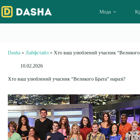
Skip
to
Мода
Кр
content
Dasha
»
Лайфстайл
»
Хто ваш улюблений учасник “Великого 
10.02.2026
Хто ваш улюблений учасник “Великого Брата” наразі?