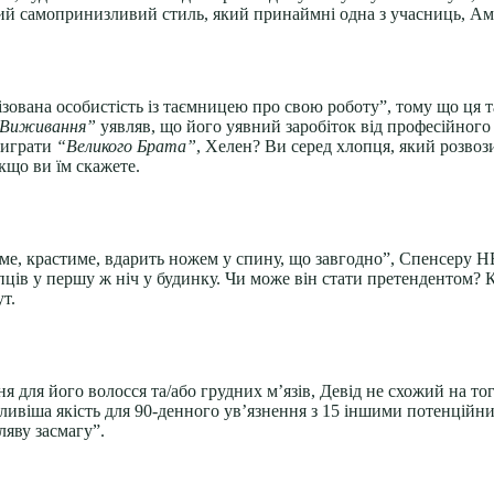
кий самопринизливий стиль, який принаймні одна з учасниць, А
зована особистість із таємницею про свою роботу”, тому що ця 
Виживання”
уявляв, що його уявний заробіток від професійного
виграти
“Великого Брата”
, Хелен? Ви серед хлопця, який розвози
кщо ви їм скажете.
, крастиме, вдарить ножем у спину, що завгодно”, Спенсеру НЕ
лопців у першу ж ніч у будинку. Чи може він стати претендентом?
т.
для його волосся та/або грудних м’язів, Девід не схожий на тог
ивіша якість для 90-денного ув’язнення з 15 іншими потенційни
яву засмагу”.