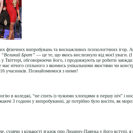
них фізичних випробувань та виснажливих психологічних ігор. Аб
,
“Великий Брат”
— це те, що якось вислизнуло від моєї уваги. (
 у Твіттері, обговорюючи його, і продовжують це робити завжди.
е має нічого спільного з якимись унікальними якостями чи констр
 16 учасників. Познайомимося з ними!
логію в коледжі, “не спить із чужими хлопцями в першу ніч” і н
ажаючі 3 години у випробуванні, де потрібно було висіти, як мо
ле, судячи з кількості згадок про Людину-Павука у його вступі, я