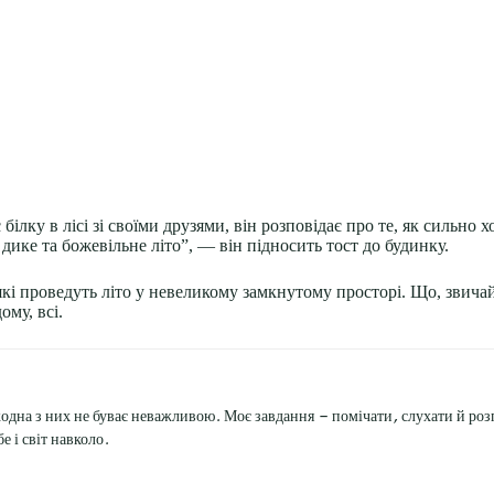
лку в лісі зі своїми друзями, він розповідає про те, як сильно хо
дике та божевільне літо”, — він підносить тост до будинку.
 які проведуть літо у невеликому замкнутому просторі. Що, звич
ому, всі.
жодна з них не буває неважливою. Моє завдання — помічати, слухати й розп
е і світ навколо.