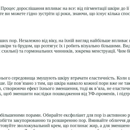
і. Процес дорослішання впливає на все: від пігментації шкіри до 
те ви можете гідно зустріти ці роки, знаючи, що існує кілька сп
ших пор. Незалежно від віку, на їхній вигляд найбільше впливає 
кіри та брудом, що розтягує їх і робить візуально більшими. В
ьш схильні) та гормональних чинників, зокрема менструації. Чим 
ього середовища змушують шкіру втрачати еластичність. Коли це 
е. Це пов’язано з тим, що шкіра навколо кожної пори вже не така
и, створюючи ефект їхнього зменшення, тоді як в’яла, не еласти
 щоб зменшити наслідки пошкодження від УФ-променів, і підтри
збільшеними порами. Обирайте ексфоліант для пор із активною ре
побігти закупорюванню та розширенню пор. Вмивайте обличчя двіч
стовуйте зволожувальний крем, що поглинає жир, а для зменшенн