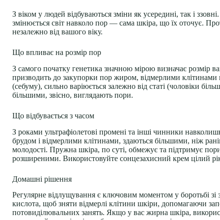
З віком у людей відбуваються зміни як усередині, так і ззовн
змінюється світ навколо пор — сама шкіра, що їх оточує. Про
незалежно від вашого віку.
Що впливає на розмір пор
З самого початку генетика значною мірою визначає розмір ва
призводить до закупорки пор жиром, відмерлими клітинами ш
(себуму), сильно варіюється залежно від статі (чоловіки біл
більшими, звісно, виглядають пори.
Що відбувається з часом
З роками ультрафіолетові промені та інші чинники навколишн
брудом і відмерлими клітинами, здаються більшими, ніж раніш
молодості. Пружна шкіра, по суті, обмежує та підтримує пор
розширеними. Використовуйте сонцезахисний крем цілий рік,
Домашні рішення
Регулярне відлущування є ключовим моментом у боротьбі зі 
кислота, щоб зняти відмерлі клітини шкіри, допомагаючи за
потовиділювальних занять. Якщо у вас жирна шкіра, викори