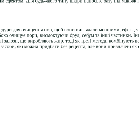
чим ефектом. Для будь-якого типу шкіри наносьте базу під макія
едури для очищення пор, щоб вони виглядали меншими, ефект, 
ибоко очищує пори, висмоктуючи бруд, себум та інші частинки. І
і залози, що виробляють жир, тоді як треті методи комбінують вс
соби, які можна придбати без рецепта, але вони призначені як с