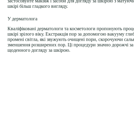
застосовуйте макіяж і засоби для догляду за шкірою з матую
шкірі більш гладкого вигляду.
У дерматолога
Кваліфіковані дерматологи та косметологи пропонують проц
шкірі зрілого віку. Екстракція пор за допомогою вакууму гл
промені світла, які звужують очищені пори, скорочуючи сальн
зменшення розширених пор. Ці процедури значно дорожчі за за
щоденного догляду за шкірою.