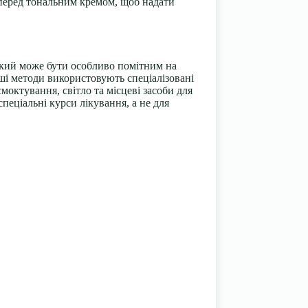
ж перед тональним кремом, щоб надати
який може бути особливо помітним на
нші методи використовують спеціалізовані
моктування, світло та місцеві засоби для
пеціальні курси лікування, а не для