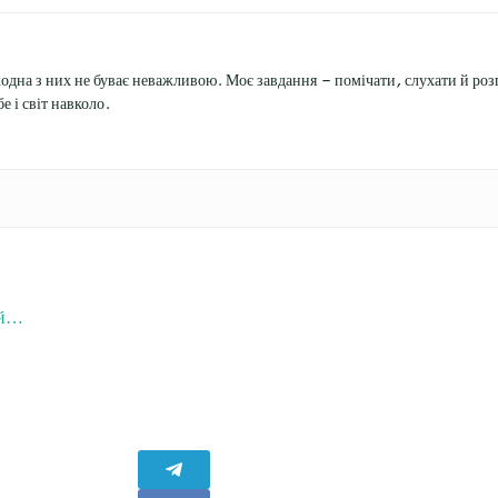
жодна з них не буває неважливою. Моє завдання — помічати, слухати й розп
е і світ навколо.
 й…