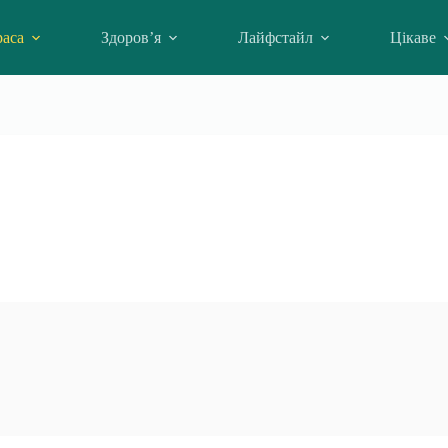
аса
Здоров’я
Лайфстайл
Цікаве