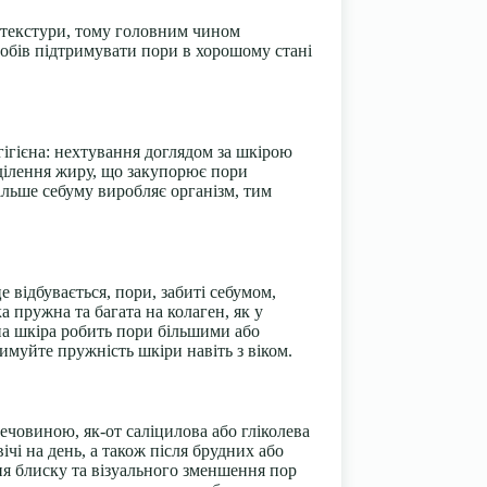
її текстури, тому головним чином
особів підтримувати пори в хорошому стані
гігієна: нехтування доглядом за шкірою
иділення жиру, що закупорює пори
більше себуму виробляє організм, тим
відбувається, пори, забиті себумом,
 пружна та багата на колаген, як у
чна шкіра робить пори більшими або
муйте пружність шкіри навіть з віком.
човиною, як-от саліцилова або гліколева
і на день, а також після брудних або
я блиску та візуального зменшення пор