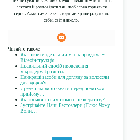
них не буває неважливою. Моє завдання — помічати,
слухати й розповідати так, щоб слова торкалися
серця. Адже саме через історії ми краще розуміємо
себе і світ навколо.
Читайте також:
Як зробити ідеальний манікюр вдома +
Відеоінструкція
Правильний спосіб проведення
мікродермабразії тіла
Найкращі засоби для догляду за волоссям
для здоров'я…
7 речей які варто знати перед початком
прийому…
Які ознаки та симптоми гіперкератозу?
Зустрічайте Наші Бестселери (Плюс Чому
Вони…