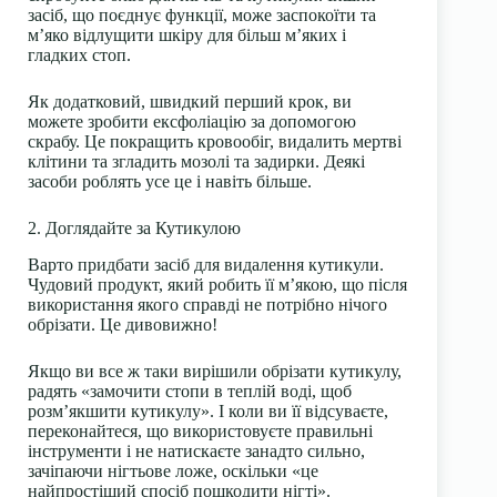
засіб, що поєднує функції, може заспокоїти та
м’яко відлущити шкіру для більш м’яких і
гладких стоп.
Як додатковий, швидкий перший крок, ви
можете зробити ексфоліацію за допомогою
скрабу. Це покращить кровообіг, видалить мертві
клітини та згладить мозолі та задирки. Деякі
засоби роблять усе це і навіть більше.
2. Доглядайте за Кутикулою
Варто придбати засіб для видалення кутикули.
Чудовий продукт, який робить її м’якою, що після
використання якого справді не потрібно нічого
обрізати. Це дивовижно!
Якщо ви все ж таки вирішили обрізати кутикулу,
радять «замочити стопи в теплій воді, щоб
розм’якшити кутикулу». І коли ви її відсуваєте,
переконайтеся, що використовуєте правильні
інструменти і не натискаєте занадто сильно,
зачіпаючи нігтьове ложе, оскільки «це
найпростіший спосіб пошкодити нігті».