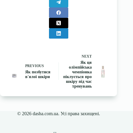
NEXT
Як ця
PREVIOUS
олімпійська
Як позбутися
чемпіонка
в'ялої шкіри
піклується про
шкіру під час
тренувань
© 2026 dasha.com.ua. Усі права захищені.