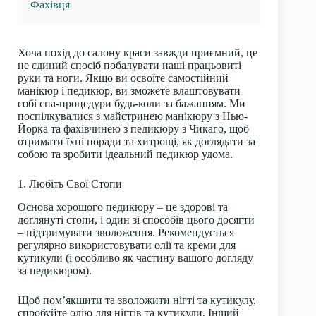
Фахівця
Хоча похід до салону краси завжди приємний, це
не єдиний спосіб побалувати наші працьовиті
руки та ноги. Якщо ви освоїте самостійний
манікюр і педикюр, ви зможете влаштовувати
собі спа-процедури будь-коли за бажанням. Ми
поспілкувалися з майстринею манікюру з Нью-
Йорка та фахівчинею з педикюру з Чикаго, щоб
отримати їхні поради та хитрощі, як доглядати за
собою та зробити ідеальний педикюр удома.
1. Любіть Свої Стопи
Основа хорошого педикюру – це здорові та
доглянуті стопи, і один зі способів цього досягти
– підтримувати зволоження. Рекомендується
регулярно використовувати олії та креми для
кутикули (і особливо як частину вашого догляду
за педикюром).
Щоб пом’якшити та зволожити нігті та кутикулу,
спробуйте олію для нігтів та кутикули. Інший