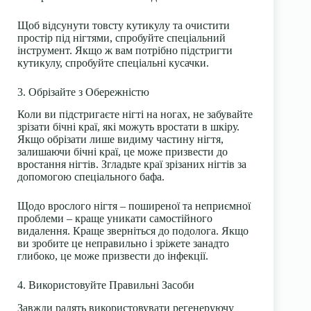
Щоб відсунути товсту кутикулу та очистити
простір під нігтями, спробуйте спеціальний
інструмент. Якщо ж вам потрібно підстригти
кутикулу, спробуйте спеціальні кусачки.
3. Обрізайте з Обережністю
Коли ви підстригаєте нігті на ногах, не забувайте
зрізати бічні краї, які можуть вростати в шкіру.
Якщо обрізати лише видиму частину нігтя,
залишаючи бічні краї, це може призвести до
вростання нігтів. Згладьте краї зрізаних нігтів за
допомогою спеціального бафа.
Щодо врослого нігтя – поширеної та неприємної
проблеми – краще уникати самостійного
видалення. Краще зверніться до подолога. Якщо
ви зробите це неправильно і зріжете занадто
глибоко, це може призвести до інфекції.
4. Використовуйте Правильні Засоби
Завжди радять використовувати регенеруючу