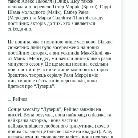
також Алекс Ньюелл (Юнік). Шоу також
нещодавно перевело Гетер Морріс (Брітні), Гаррі
Шама-молодшого (Майк), Ембер Райлі
(Мерседес) та Марка Саллінга (Пак) зі складу
постійних акторів до тих, хто з’являється
епізодично.
Це новина, яка є новиною лише частково. Більше
сюжетних ліній було зосереджено на нових
постійних акторах, а випускників Мак-Кінлі, як-
от Майк і Мерседес, ми бачили лише кілька разів
минулого сезону. Це ще менш новина, оскільки
нові постійні учасники лише замінюють старих.
Зрештою, творець серіалу Раян Мерфі вміє
писати лише п’ять типів персонажів, коли
йдеться про “Лузерів”.
1. Рейчел
Сонце всесвіту “Лузерів”, Рейчел завжди на
висоті. Вона розумна, вона найкраща співачка та
найкраща акторка, і вона частина
найважливішого любовного трикутника (хоча з
новим складом це більше схоже на квадрат). Але,
незважаючи на свою досконалість, вона невдаха в