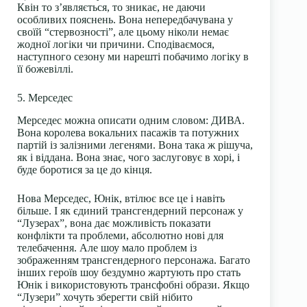
Квін то з’являється, то зникає, не даючи
особливих пояснень. Вона непередбачувана у
своїй “стервозності”, але цьому ніколи немає
жодної логіки чи причини. Сподіваємося,
наступного сезону ми нарешті побачимо логіку в
її божевіллі.
5. Мерседес
Мерседес можна описати одним словом: ДИВА.
Вона королева вокальних пасажів та потужних
партій із залізними легенями. Вона така ж рішуча,
як і віддана. Вона знає, чого заслуговує в хорі, і
буде боротися за це до кінця.
Нова Мерседес, Юнік, втілює все це і навіть
більше. І як єдиний трансгендерний персонаж у
“Лузерах”, вона дає можливість показати
конфлікти та проблеми, абсолютно нові для
телебачення. Але шоу мало проблем із
зображенням трансгендерного персонажа. Багато
інших героїв шоу бездумно жартують про стать
Юнік і використовують трансфобні образи. Якщо
“Лузери” хочуть зберегти свій нібито