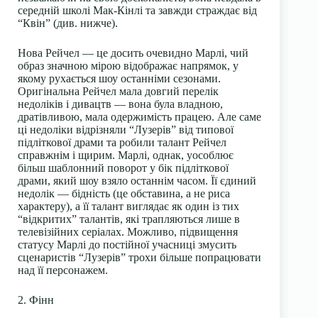
середній школі Мак-Кінлі та завжди страждає від
“Квін” (див. нижче).
Нова Рейчел — це досить очевидно Марлі, чий
образ значною мірою відображає напрямок, у
якому рухається шоу останніми сезонами.
Оригінальна Рейчел мала довгий перелік
недоліків і дивацтв — вона була владною,
дратівливою, мала одержимість працею. Але саме
ці недоліки відрізняли “Лузерів” від типової
підліткової драми та робили талант Рейчел
справжнім і щирим. Марлі, однак, уособлює
більш шаблонний поворот у бік підліткової
драми, який шоу взяло останнім часом. Її єдиний
недолік — бідність (це обставина, а не риса
характеру), а її талант виглядає як один із тих
“відкритих” талантів, які трапляються лише в
телевізійних серіалах. Можливо, підвищення
статусу Марлі до постійної учасниці змусить
сценаристів “Лузерів” трохи більше попрацювати
над її персонажем.
2. Фінн