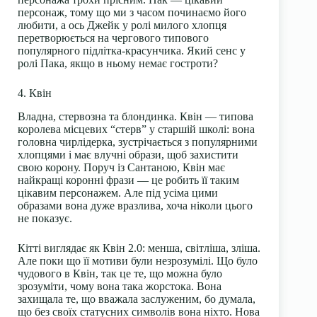
персонаж, тому що ми з часом починаємо його
любити, а ось Джейк у ролі милого хлопця
перетворюється на чергового типового
популярного підлітка-красунчика. Який сенс у
ролі Пака, якщо в ньому немає гостроти?
4. Квін
Владна, стервозна та блондинка. Квін — типова
королева місцевих “стерв” у старшій школі: вона
головна чирлідерка, зустрічається з популярними
хлопцями і має влучні образи, щоб захистити
свою корону. Поруч із Сантаною, Квін має
найкращі коронні фрази — це робить її таким
цікавим персонажем. Але під усіма цими
образами вона дуже вразлива, хоча ніколи цього
не показує.
Кітті виглядає як Квін 2.0: менша, світліша, зліша.
Але поки що її мотиви були незрозумілі. Що було
чудового в Квін, так це те, що можна було
зрозуміти, чому вона така жорстока. Вона
захищала те, що вважала заслуженим, бо думала,
що без своїх статусних символів вона ніхто. Нова