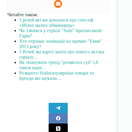
Читайте також:
5 речей які ми дізналися про спін-оф
«Мілих малих обманщиць»
Чи з'явився у серіалі "Suits" британський
Гарві?
Хто отримає номінації на премію "Еммі"
2013 року?
5 Речей які варто знати про нового актора
серіалу…
Як опанувати тренд "розмитих губ" (А
також наші…
Розкрито: Найпопулярніші товари та
бренди які шукали…