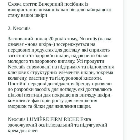
Схожа стаття
:
Вичерпний посібник із
використання домашніх лазерів для найкращого
стану вашої шкіри
2. Neocutis
Заснований понад 20 років тому, Neocutis (назва
означає «нова шкіра») зосереджується на
передових продуктах для догляду, які сприяють
загоєнню та здоров’ю шкіри, надаючи їй більш
молодого та здорового вигляду. Усі продукти
Neocutis
спрямовані на підтримку та відновлення
ключових структурних елементів шкіри, зокрема
колагену, еластину та гіалуронової кислоти.
Постійні передові дослідження бренду призвели
до розробки засобів для догляду, які доставляють
цільові
пептиди для покращення вигляду шкіри
,
комплекси факторів росту для зменшення
зморшок та білки для живлення шкіри.
Neocutis LUMIÈRE FIRM RICHE Extra
зволожуючий освітлювальний та підтягуючий
крем для очей