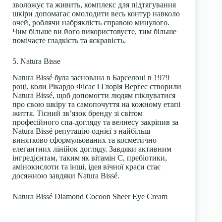
зволожує та живить, комплекс для підтягування
шкіри допомагає омолодити весь контур навколо
очей, роблячи набряклість справою минулого.
Чим більше ви його використовуєте, тим більше
помічаєте гладкість та яскравість.
5. Natura Bisse
Natura Bissé
була заснована в Барселоні в 1979
році, коли Рікардо Фісас і Глорія Вергес створили
Natura Bissé, щоб допомогти людям піклуватися
про свою шкіру та самопочуття на кожному етапі
життя. Тісний зв’язок бренду зі світом
професійного спа-догляду та велнесу закріпив за
Natura Bissé репутацію однієї з найбільш
винятково сформульованих та косметично
елегантних лінійок догляду. Завдяки активним
інгредієнтам, таким як
вітамін С
, пребіотики,
амінокислоти
та інші, ідея вічної краси стає
досяжною завдяки Natura Bissé.
Natura Bissé Diamond Cocoon Sheer Eye Cream