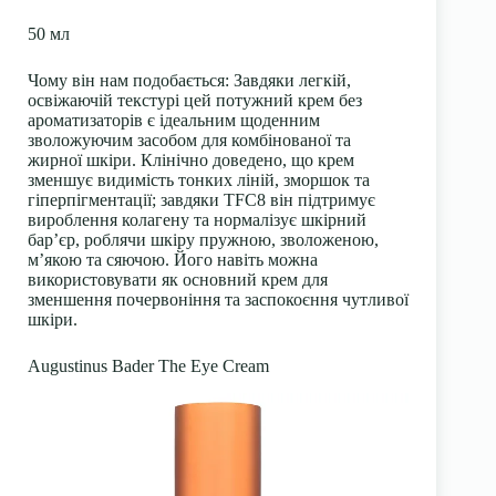
50 мл
Чому він нам подобається:
Завдяки легкій,
освіжаючій текстурі цей потужний крем без
ароматизаторів є ідеальним щоденним
зволожуючим засобом для комбінованої та
жирної шкіри. Клінічно доведено, що крем
зменшує видимість тонких ліній, зморшок та
гіперпігментації; завдяки TFC8 він підтримує
вироблення колагену та нормалізує
шкірний
бар’єр
, роблячи шкіру пружною, зволоженою,
м’якою та сяючою. Його навіть можна
використовувати як основний крем для
зменшення почервоніння та заспокоєння чутливої
шкіри.
Augustinus Bader The Eye Cream