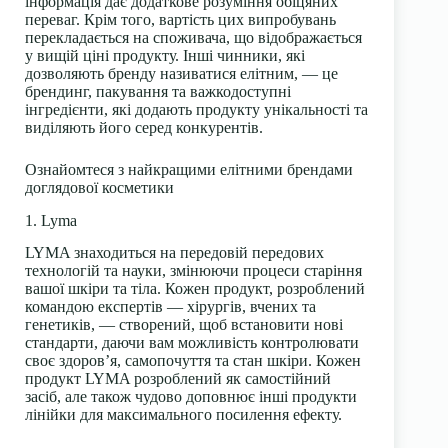
інформація дає додаткове розуміння обіцяних
переваг. Крім того, вартість цих випробувань
перекладається на споживача, що відображається
у вищій ціні продукту. Інші чинники, які
дозволяють бренду називатися елітним, — це
брендинг, пакування та важкодоступні
інгредієнти, які додають продукту унікальності та
виділяють його серед конкурентів.
Ознайомтеся з найкращими елітними брендами
доглядової косметики
1. Lyma
LYMA
знаходиться на передовій передових
технологій та науки, змінюючи процеси старіння
вашої шкіри та тіла. Кожен продукт, розроблений
командою експертів — хірургів, вчених та
генетиків, — створений, щоб встановити нові
стандарти, даючи вам можливість контролювати
своє здоров’я, самопочуття та стан шкіри. Кожен
продукт LYMA розроблений як самостійний
засіб, але також чудово доповнює інші продукти
лінійки для максимального посилення ефекту.