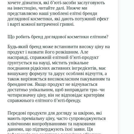
хочете дізнатися, які б’юті-засоби заслуговують
на інвестицію, читайте далі. Нижче ми
представляємо наші улюблені
елітні бренди
доглядової косметики
, які дають потужний ефект
і варті кожної витраченої гривні.
Що робить бренд доглядової косметики елітним?
Будь-який бренд може встановити високу ціну на
продукт і назвати його розкішним. Але
насправді, справжній елітний б’юті-продукт
ґрунтується на науці, містить унікальне
поєднання рідкісних активних інгредієнтів, має
вишукану формулу та дарує особливі відчуття, а
також вирізняється висококласним пакуванням та
брендингом. Якщо продукт не відчувається
достатньо унікальним, щоб виправдати три- чи
чотиризначну ціну, він не відповідає критеріям
справжнього елітного б’юті-бренду.
Передові продукти для догляду за шкірою, які
мають преміальну ціну, часто супроводжуються
клінічними випробуваннями та науковими
даними, що підтверджують їхні заяви. Ця