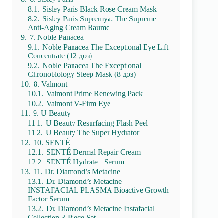
8.1.
Sisley Paris Black Rose Cream Mask
8.2.
Sisley Paris Supremya: The Supreme
Anti-Aging Cream Baume
9.
7. Noble Panacea
9.1.
Noble Panacea The Exceptional Eye Lift
Concentrate (12 доз)
9.2.
Noble Panacea The Exceptional
Chronobiology Sleep Mask (8 доз)
10.
8. Valmont
10.1.
Valmont Prime Renewing Pack
10.2.
Valmont V-Firm Eye
11.
9. U Beauty
11.1.
U Beauty Resurfacing Flash Peel
11.2.
U Beauty The Super Hydrator
12.
10. SENTÉ
12.1.
SENTÉ Dermal Repair Cream
12.2.
SENTÉ Hydrate+ Serum
13.
11. Dr. Diamond’s Metacine
13.1.
Dr. Diamond’s Metacine
INSTAFACIAL PLASMA Bioactive Growth
Factor Serum
13.2.
Dr. Diamond’s Metacine Instafacial
Collection 3-Piece Set