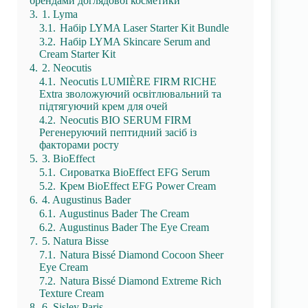
брендами доглядової косметики
3.
1. Lyma
3.1.
Набір LYMA Laser Starter Kit Bundle
3.2.
Набір LYMA Skincare Serum and
Cream Starter Kit
4.
2. Neocutis
4.1.
Neocutis LUMIÈRE FIRM RICHE
Extra зволожуючий освітлювальний та
підтягуючий крем для очей
4.2.
Neocutis BIO SERUM FIRM
Регенеруючий пептидний засіб із
факторами росту
5.
3. BioEffect
5.1.
Сироватка BioEffect EFG Serum
5.2.
Крем BioEffect EFG Power Cream
6.
4. Augustinus Bader
6.1.
Augustinus Bader The Cream
6.2.
Augustinus Bader The Eye Cream
7.
5. Natura Bisse
7.1.
Natura Bissé Diamond Cocoon Sheer
Eye Cream
7.2.
Natura Bissé Diamond Extreme Rich
Texture Cream
8.
6. Sisley Paris