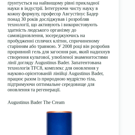
ґрунтується на найвищому рівні прикладної
науки в індустрії. Інтегруючи чисту науку в
кожну формулу, професор Августінус Бадер
понад 30 років досліджував і розробляв
технології, що активують і використовують
здатність людського організму до
самовідновлення, зосереджуючись на
пробудженні сплячих клітин, спричиненому
старінням або травмою. У 2008 році він розробив
проривний гель для загоєння ран, який надихнув
створення культової, улюбленої знаменитостями
лінії догляду Augustinus Bader. Запатентована
технологія TFC8, комплекс для оновлення у
науково-орієнтованій лінійці Augustinus Bader
,
працює разом із природною мудрістю тіла,
підтримуючи оптимальне середовище для
оновлення та регенерації.
Augustinus Bader The Cream