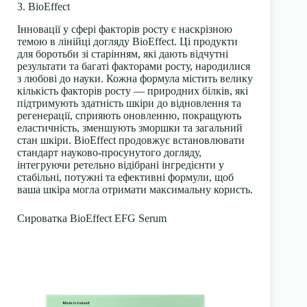
3. BioEffect
Інновації у сфері факторів росту є наскрізною
темою в
лінійці догляду BioEffect
. Ці продукти
для боротьби зі старінням, які дають відчутні
результати та багаті факторами росту, народилися
з любові до науки. Кожна формула містить велику
кількість факторів росту — природних білків, які
підтримують здатність шкіри до відновлення та
регенерації, сприяють оновленню, покращують
еластичність, зменшують зморшки та загальний
стан шкіри. BioEffect продовжує встановлювати
стандарт науково-просунутого догляду,
інтегруючи ретельно відібрані інгредієнти у
стабільні, потужні та ефективні формули, щоб
ваша шкіра могла отримати максимальну користь.
Сироватка BioEffect EFG Serum