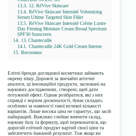
13.3.
12. RéVive Skincare
13.4.
RéVive Skincare Intensité Volumizing
Serum Ultime Targeted Skin Filler
13.5.
RéVive Skincare Intensité Crème Lustre
Day Firming Moisture Cream Broad Spectrum
SPF30 Sunscreen
14.
13. Chantecaille
14.1.
Chantecaille 24K Gold Cream Intense
15.
Висновки
Елітні бренди доглядової косметики займають
окрему нішу. Дорожчі за звичайні аптечні
аналоги, ці інноваційні продукти, засновані на
наукових дослідженнях, створені, щоб дати
потужний ефект. Однак розібратися, які з них
справді є верхом досконалості, буває складно,
особливо за наявності такої великої кількості
варіантів. Лише висока ціна не гарантує, що засіб
найкращий. Важливо глибше вивчити
склад
,
наукову базу та формулу, щоб переконатися, що
дорогий елітний продукт вартий своєї ціни та
забезпечить бажаний результат. Тож якщо ви