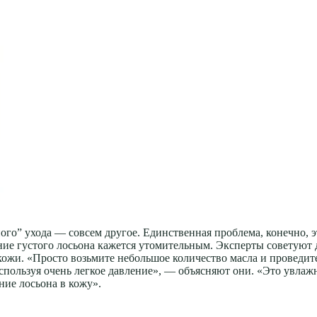
го” ухода — совсем другое. Единственная проблема, конечно, эт
ние густого лосьона кажется утомительным. Эксперты советуют 
кожи. «Просто возьмите небольшое количество масла и проведите
пользуя очень легкое давление», — объясняют они. «Это увлажн
ние лосьона в кожу».