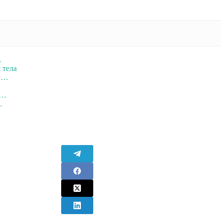
…
 тела
ой…
…
и…
…