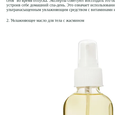
себя” во время отпуска. Эксперты советуют воссоздать это 
устроив себе домашний спа-день. Это означает использовани
ультранасыщенным увлажняющим средством с витаминами и э
2. Увлажняющее масло для тела с жасмином