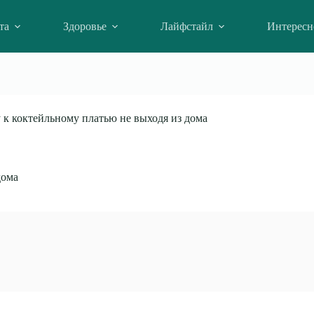
та
Здоровье
Лайфстайл
Интересн
 к коктейльному платью не выходя из дома
дома