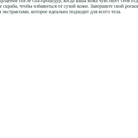
ощущение после спа-процедур, когда ваша кожа чувствует себя 
е скраба, чтобы избавиться от сухой кожи. Завершите свой роск
кстрактами, которое идеально подходит для всего тела.