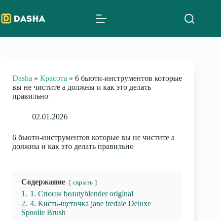
Skip
to
content
Dasha
»
Красота
»
6 бьюти-инструментов которые
вы не чистите а должны и как это делать
правильно
02.01.2026
6 бьюти-инструментов которые вы не чистите а
должны и как это делать правильно
Содержание
скрыть
1.
1. Спонж beautyblender original
2.
4. Кисть-щеточка jane iredale Deluxe
Spoolie Brush