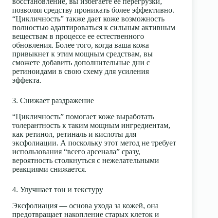
восстановление, вы избегаете ее перегрузки,
позволяя средству проникать более эффективно.
“Цикличность” также дает коже возможность
полностью адаптироваться к сильным активным
веществам в процессе ее естественного
обновления. Более того, когда ваша кожа
привыкнет к этим мощным средствам, вы
сможете добавить дополнительные дни с
ретиноидами
в свою схему для усиления
эффекта.
3. Снижает раздражение
“Цикличность” помогает коже выработать
толерантность к таким мощным ингредиентам,
как
ретинол
, ретиналь и
кислоты для
эксфолиации
. А поскольку этот метод не требует
использования “всего арсенала” сразу,
вероятность столкнуться с нежелательными
реакциями снижается.
4. Улучшает тон и текстуру
Эксфолиация — основа ухода за кожей, она
предотвращает накопление старых клеток и