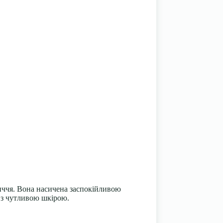
личчя. Вона насичена заспокійливою
 з чутливою шкірою.