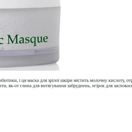
біотики, і ця маска для зрілої шкіри містить молочну кислоту, о
ти, як-от глина для витягування забруднень, огірок для заспокоє