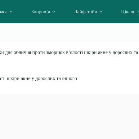
аса
Здоров’я
Лайфстайл
Цікаве
ки для обличчя проти зморшок в’ялості шкіри акне у дорослих та
сті шкіри акне у дорослих та іншого