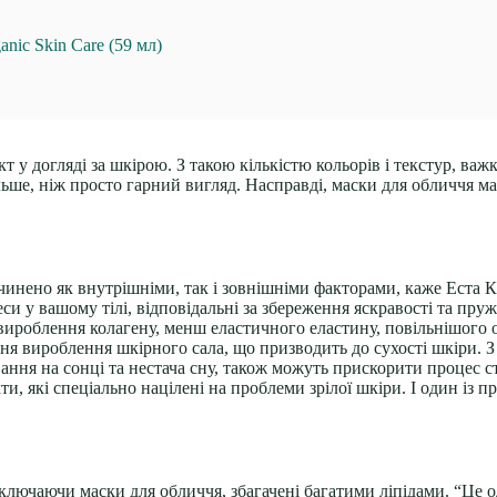
nic Skin Care (59 мл)
у догляді за шкірою. З такою кількістю кольорів і текстур, важк
льше, ніж просто гарний вигляд. Насправді,
маски для обличчя ма
ичинено як внутрішніми, так і зовнішніми факторами, каже Еста 
си у вашому тілі, відповідальні за збереження яскравості та пру
 вироблення колагену, менш еластичного еластину, повільнішого 
я вироблення шкірного сала, що призводить до сухості шкіри. З 
ання на сонці та
нестача сну
, також можуть прискорити процес ст
 які спеціально націлені на проблеми зрілої шкіри. І один із пр
ключаючи маски для обличчя, збагачені багатими ліпідами. “Це 