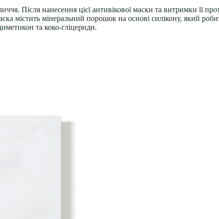
личчя. Після нанесення цієї антивікової маски та витримки її пр
маска містить мінеральний порошок на основі силікону, який роб
диметикон та коко-гліцериди.