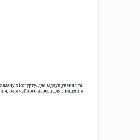
триману з йогурту, для відлущування та
ння, олія чайного дерева для знищення