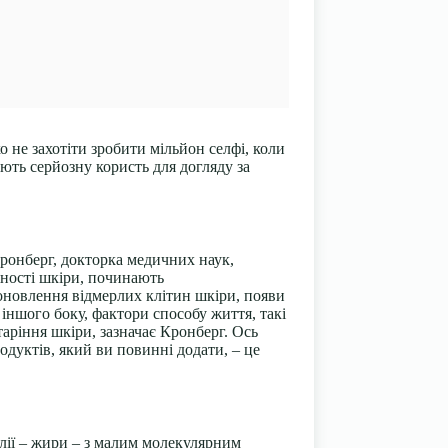
о не захотіти зробити мільйон селфі, коли
ють серйозну користь для догляду за
Кронберг, докторка медичних наук,
жності шкіри, починають
оновлення відмерлих клітин шкіри, появи
іншого боку, фактори способу життя, такі
аріння шкіри, зазначає Кронберг. Ось
одуктів, який ви повинні додати, – це
олії – жири – з малим молекулярним