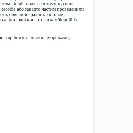
том ліпідів полягає в тому, що вона
засобів або занадто частим проведенням
лота
, олія виноградних кісточок,
и саліцилової кислоти та комбінацій із
би з дрібними лініями, зморшками,