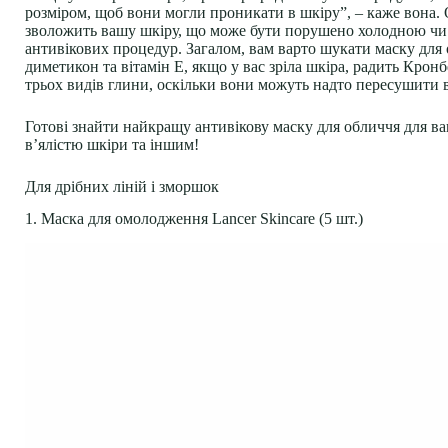
розміром, щоб вони могли проникати в шкіру”, – каже вона. 
зволожить вашу шкіру, що може бути порушено холодною чи 
антивікових процедур. Загалом, вам варто шукати маску для
диметикон та вітамін Е, якщо у вас зріла шкіра, радить Крон
трьох видів глини, оскільки вони можуть надто пересушити в
Готові знайти найкращу антивікову маску для обличчя для в
в’ялістю шкіри та іншим!
Для дрібних ліній і зморшок
1. Маска для омолодження Lancer Skincare (5 шт.)