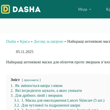
Skip
to
Мода
Кр
content
Dasha
»
Краса
»
Догляд за шкірою
»
Найкращі антивікові мас
05.11.2025
Найкращі антивікові маски для обличчя проти зморшок в’яло
Зміст
приховати
1.
Як змінюється шкіра з віком
2.
Які інгредієнти шукати, а яких уникати
3.
Для дрібних ліній і зморшок
3.1.
1. Маска для омолодження Lancer Skincare (5 шт.)
3.2.
Для чутливої та подразненої шкіри