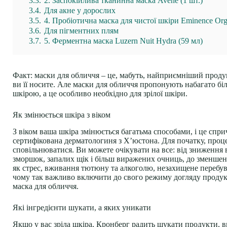
3.3.
2. Заспокійлива тканинна маска Avene (1 шт.)
3.4.
Для акне у дорослих
3.5.
4. Пробіотична маска для чистої шкіри Eminence Orga
3.6.
Для пігментних плям
3.7.
5. Ферментна маска Luzern Nuit Hydra (59 мл)
Факт: маски для обличчя – це, мабуть, найприємніший продукт 
ви її носите. Але маски для обличчя пропонують набагато бі
шкірою
, а це особливо необхідно для зрілої шкіри.
Як змінюється шкіра з віком
З віком
ваша шкіра змінюється багатьма способами
, і це спр
сертифікована дерматологиня з Х’юстона. Для початку, проце
сповільнюватися. Ви можете очікувати на все: від зниження
зморшок, запалих щік і більш виражених очниць, до зменшенн
як
стрес
, вживання тютюну та
алкоголю
, незахищене перебув
чому так важливо включити до свого режиму догляду продукти,
маска для обличчя.
Які інгредієнти шукати, а яких уникати
Якщо у вас зріла шкіра, Кронберг радить шукати продукти, в