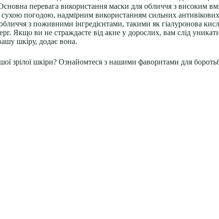
Основна перевага використання маски для обличчя з високим вміс
сухою погодою, надмірним використанням сильних антивікових 
 обличчя з поживними інгредієнтами, такими як
гіалуронова кис
берг. Якщо ви
не страждаєте від акне у дорослих
, вам слід уникат
ашу шкіру, додає вона.
ашої зрілої шкіри? Ознайомтеся з нашими фаворитами для бороть