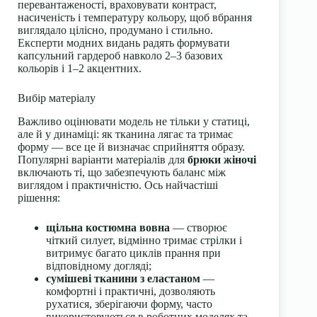
перевантаженості, враховувати контраст,
насиченість і температуру кольору, щоб вбрання
виглядало цілісно, продумано і стильно.
Експерти модних видань радять формувати
капсульний гардероб навколо 2–3 базових
кольорів і 1–2 акцентних.
Вибір матеріалу
Важливо оцінювати модель не тільки у статиці,
але й у динаміці: як тканина лягає та тримає
форму — все це й визначає сприйняття образу.
Популярні варіанти матеріалів для
брюки жіночі
включають ті, що забезпечують баланс між
виглядом і практичністю. Ось найчастіші
рішення:
щільна костюмна вовна
— створює
чіткий силует, відмінно тримає стрілки і
витримує багато циклів прання при
відповідному догляді;
сумішеві тканини з еластаном
—
комфортні і практичні, дозволяють
рухатися, зберігаючи форму, часто
використовуються в роботних моделях та