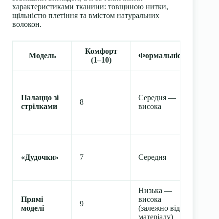
характеристиками тканини: товщиною нитки,
щільністю плетіння та вмістом натуральних
волокон.
Комфорт
Модель
Формальність
(1–10)
пі
Висо
сер
Палаццо зі
Середня —
зрос
8
стрілками
висока
фор
кеж
обра
Для 
хоч
«Дудочки»
7
Середня
під
фор
Низька —
Уні
Прямі
висока
9
для 
моделі
(залежно від
типі
матеріалу)