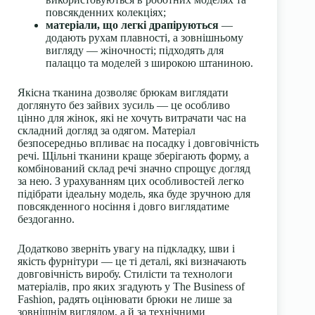
повсякденних колекціях;
матеріали, що легкі драпіруються
—
додають рухам плавності, а зовнішньому
вигляду — жіночності; підходять для
палаццо та моделей з широкою штаниною.
Якісна тканина дозволяє брюкам виглядати
доглянуто без зайвих зусиль — це особливо
цінно для жінок, які не хочуть витрачати час на
складний догляд за одягом. Матеріал
безпосередньо впливає на посадку і довговічність
речі. Щільні тканини краще зберігають форму, а
комбінований склад речі значно спрощує догляд
за нею. З урахуванням цих особливостей легко
підібрати ідеальну модель, яка буде зручною для
повсякденного носіння і довго виглядатиме
бездоганно.
Додатково зверніть увагу на підкладку, шви і
якість фурнітури — це ті деталі, які визначають
довговічність виробу. Стилісти та технологи
матеріалів, про яких згадують у The Business of
Fashion, радять оцінювати брюки не лише за
зовнішнім виглядом, а й за технічними