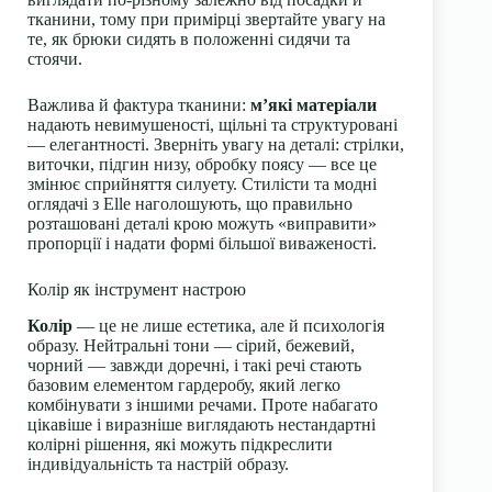
тканини, тому при примірці звертайте увагу на
те, як брюки сидять в положенні сидячи та
стоячи.
Важлива й фактура тканини:
м’які матеріали
надають невимушеності, щільні та структуровані
— елегантності. Зверніть увагу на деталі: стрілки,
виточки, підгин низу, обробку поясу — все це
змінює сприйняття силуету. Стилісти та модні
оглядачі з Elle наголошують, що правильно
розташовані деталі крою можуть «виправити»
пропорції і надати формі більшої виваженості.
Колір як інструмент настрою
Колір
— це не лише естетика, але й психологія
образу. Нейтральні тони — сірий, бежевий,
чорний — завжди доречні, і такі речі стають
базовим елементом гардеробу, який легко
комбінувати з іншими речами. Проте набагато
цікавіше і виразніше виглядають нестандартні
колірні рішення, які можуть підкреслити
індивідуальність та настрій образу.