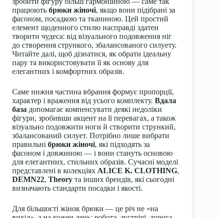
зробити фігуру більш гармонійною — саме так
працюють
брюки жіночі
, якщо вони підібрані за
фасоном, посадкою та тканиною. Цей простий
елемент щоденного стилю насправді здатен
творити чудеса: від візуального подовження ніг
до створення стрункого, збалансованого силуету.
Читайте далі, щоб дізнатися, як обрати ідеальну
пару та використовувати її як основу для
елегантних і комфортних образів.
Саме нижня частина вбрання формує пропорції,
характер і враження від усього комплекту.
Вдала
база
допомагає компенсувати деякі недоліки
фігури, зробивши акцент на її перевагах, а також
візуально подовжити ноги й створити стрункий,
збалансований силует. Потрібно лише вибрати
правильні
брюки жіночі
, які підходять за
фасоном і довжиною — і вони стануть основою
для елегантних, стильних образів. Сучасні моделі
представлені в колекціях
ALICE K. CLOTHING
,
DEMN22
,
Theory
та інших брендів, які сьогодні
визначають стандарти посадки і якості.
Для більшості жінок брюки — це річ не «на
вихід», а на кожен день: робота, зустрічі, дорога,