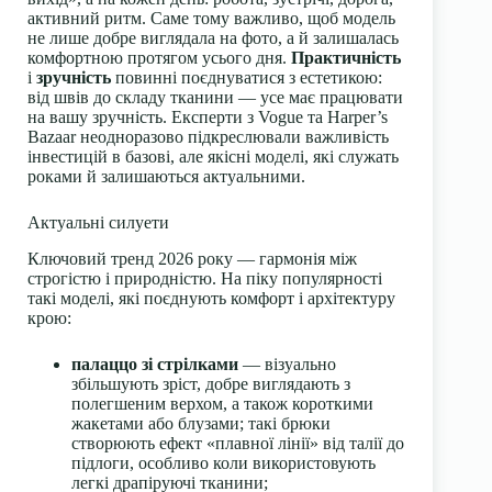
активний ритм. Саме тому важливо, щоб модель
не лише добре виглядала на фото, а й залишалась
комфортною протягом усього дня.
Практичність
і
зручність
повинні поєднуватися з естетикою:
від швів до складу тканини — усе має працювати
на вашу зручність. Експерти з Vogue та Harper’s
Bazaar неодноразово підкреслювали важливість
інвестицій в базові, але якісні моделі, які служать
роками й залишаються актуальними.
Актуальні силуети
Ключовий тренд 2026 року — гармонія між
строгістю і природністю. На піку популярності
такі моделі, які поєднують комфорт і архітектуру
крою:
палаццо зі стрілками
— візуально
збільшують зріст, добре виглядають з
полегшеним верхом, а також короткими
жакетами або блузами; такі брюки
створюють ефект «плавної лінії» від талії до
підлоги, особливо коли використовують
легкі драпіруючі тканини;