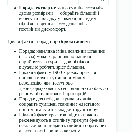
Порада експерта:
якщо сумніваєтеся між
двома розмірами — обирайте більший і
корегуйте посадку у швачки; невидимі
підрізи і підгини часто дешевші за
постійний дискомфорт.
Цікаві факти і поради про
брюки жіночі
Порада: невелика зміна довжини штанини
(1–2 см) може кардинально змінити
сприйняття фігури — довші ніжки
візуально роблять зріст більшим.
Цікавий факт: у 1960-х роках прямі та
широкі силуети утворили модну
революцію, яка поступово
трансформувалася в сьогоднішню любов до
різноманіття посадок і пропорцій.
Порада: для поїздок і тривалих днів
обирайте сумішеві тканини з еластаном —
вони мінімізують складки і зручні в русі.
Цікавий факт: графітові відтінки часто
рекомендують в стилінгу преміум-брендів,
оскільки вони додають глибини образу без
агресивності чорного кольору.