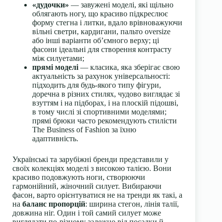
«дудочки»
— завужені моделі, які щільно
облягають ногу, що красиво підкреслює
форму стегна і литки, вдало врівноважуючи
вільні светри, кардигани, пальто oversize
або інші варіанти об’ємного верху; ці
фасони ідеальні для створення контрасту
між силуетами;
прямі моделі
— класика, яка зберігає свою
актуальність за рахунок універсальності:
підходить для будь-якого типу фігури,
доречна в різних стилях, чудово виглядає зі
взуттям і на підборах, і на плоскій підошві,
в тому числі зі спортивними моделями;
прямі брюки часто рекомендують стилісти
The Business of Fashion за їхню
адаптивність.
Українські та зарубіжні бренди представили у
своїх колекціях моделі з високою талією. Вони
красиво подовжують ноги, створюючи
гармонійний, жіночний силует. Вибираючи
фасон, варто орієнтуватися не на тренди як такі, а
на
баланс пропорцій
: ширина стегон, лінія талії,
довжина ніг. Один і той самий силует може
виглядати по-різному залежно від посадки й