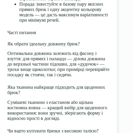
Порада: інвестуйте в базову пару якісних
прямих брюк і одну акцентну кольорову
модель — це дасть максимум варіативності
при мінімумі речей.
Часті питання
Як обрати ідеальну довжину брюк?
Оптимальна довжина залежить від фасону і
взуття: для прямих і палаццо — ділова довжина
до верхньої частини підошви, для «дудочок» —
трохи вище щиколотки; при примірці перевіряйте
посадку як стоячи, так і сидячи.
Яка тканина найкраще підходить для щоденних
брюк?
Сумішеві тканини з еластаном або щільна
костюмна вовна — кращий вибір для щоденного
використання: вони зручні, зберігають форму і
відносно прості в догляді.
Чи варто купувати брюки з високою талією?