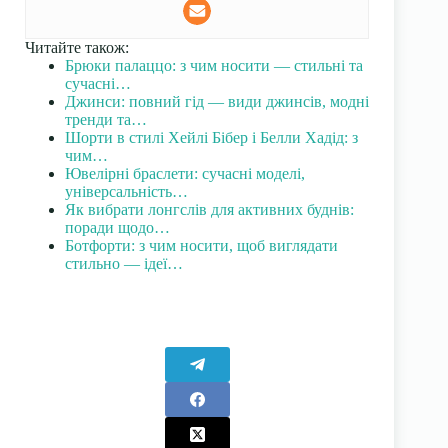
Читайте також:
Брюки палаццо: з чим носити — стильні та
сучасні…
Джинси: повний гід — види джинсів, модні
тренди та…
Шорти в стилі Хейлі Бібер і Белли Хадід: з
чим…
Ювелірні браслети: сучасні моделі,
універсальність…
Як вибрати лонгслів для активних буднів:
поради щодо…
Ботфорти: з чим носити, щоб виглядати
стильно — ідеї…