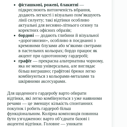
фісташкові, рожеві, блакитні
—
підкреслюють витонченість вбрання,
додають легкості і візуально пом’якшують
лінії силуету; такі відтінки особливо
актуальні для весняно-літнього сезону та
коректних офісних образів;
бордові
— додають глибини й візуальної
«дороговизни», особливо в поєднанні з
кремовими блузами або м’якими светрами
в пастельних кольорах; бордо працює як
акцент при однотонному гардеробі;
графіт
— прекрасна альтернатива чорному,
яка не менш універсальна, але виглядає
більш виграшно; графітові брюки легко
комбінуються з кольорами-металами та
шкіряними аксесуарами.
Для щоденного гардеробу варто обирати
відтінки, які легко комбінуються з уже наявними
речами — це зменшує кількість спонтанних
покупок і робить гардероб більш
функціональним. Колірна композиція повинна
бути узгодженою: варто об’єднати базові і
акцентні відтінки. Головне — уникати