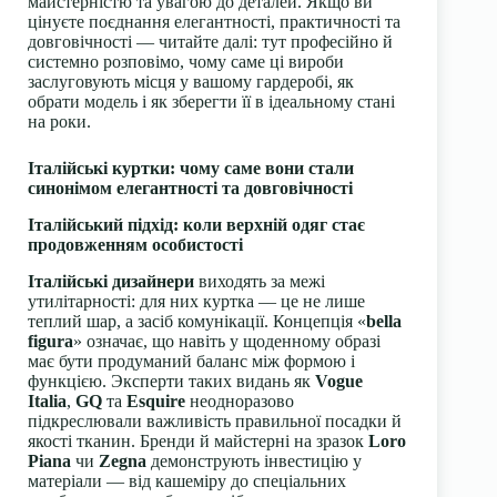
майстерністю та увагою до деталей. Якщо ви
цінуєте поєднання елегантності, практичності та
довговічності — читайте далі: тут професійно й
системно розповімо, чому саме ці вироби
заслуговують місця у вашому гардеробі, як
обрати модель і як зберегти її в ідеальному стані
на роки.
Італійські куртки: чому саме вони стали
синонімом елегантності та довговічності
Італійський підхід: коли верхній одяг стає
продовженням особистості
Італійські дизайнери
виходять за межі
утилітарності: для них куртка — це не лише
теплий шар, а засіб комунікації. Концепція «
bella
figura
» означає, що навіть у щоденному образі
має бути продуманий баланс між формою і
функцією. Эксперти таких видань як
Vogue
Italia
,
GQ
та
Esquire
неодноразово
підкреслювали важливість правильної посадки й
якості тканин. Бренди й майстерні на зразок
Loro
Piana
чи
Zegna
демонструють інвестицію у
матеріали — від кашеміру до спеціальних