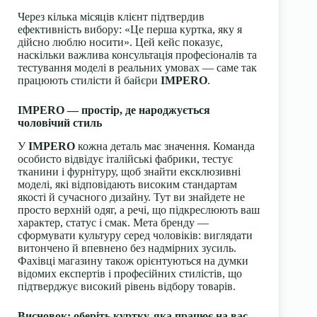
Через кілька місяців клієнт підтвердив
ефективність вибору: «Це перша куртка, яку я
дійсно люблю носити». Цей кейс показує,
наскільки важлива консультація професіоналів та
тестування моделі в реальних умовах — саме так
працюють стилісти й байєри
IMPERO
.
IMPERO — простір, де народжується
чоловічий стиль
У
IMPERO
кожна деталь має значення. Команда
особисто відвідує італійські фабрики, тестує
тканини і фурнітуру, щоб знайти ексклюзивні
моделі, які відповідають високим стандартам
якості й сучасного дизайну. Тут ви знайдете не
просто верхній одяг, а речі, що підкреслюють ваш
характер, статус і смак. Мета бренду —
сформувати культуру серед чоловіків: виглядати
витончено й впевнено без надмірних зусиль.
Фахівці магазину також орієнтуються на думки
відомих експертів і професійних стилістів, що
підтверджує високий рівень відбору товарів.
Висновок: оберіть куртку, яка працює на вас