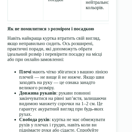
нейтральною гамою
кольорів.
Як не помилитися з розміром і посадкою
Навіть найкраща куртка втратить свій вигляд,
якщо неправильно сидить. Ось розширені,
практичні поради, які допоможуть обрати
ідеальний розмір і перевірити посадку на місці
або при онлайн-замовленні:
Плечі
мають чітко збігатися з вашою лінією
плечей — не вище й не нижче. Якщо шви
заходять на руку — це ознака занадто
великого розміру.
Довжина рукавів
: рукави повинні
закінчуватися на рівні зап’ястя, залишаючи
видимою манжету сорочки на 1–2 см. Це
гарантує акуратний вигляд при будь-яких
рухах.
Свобода рухів
: куртка не має обмежувати
рухів у плечах і грудях, навіть коли ви
піднімаєте руки або сідаєте. Спробуйте