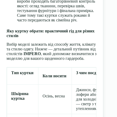
вироби проходять багаторівневий контроль
якості: огляд тканини, перевірка швів,
тестування фурнітури і фінальна примірка.
Саме тому такі куртки служать роками й
часто передаються як сімейна річ.
Яку куртку обрати: практичний гід для різних
стилів
Вибір моделі залежить від способу життя, клімату
та стилю одягу. Нижче — детальний путівник від
стилістів
IMPERO
, який допоможе визначитися з
моделлю для вашого щоденного гардероба.
Тип куртки
З чим поєднувати
Коли носити
Джинси, футболка,
Шкіряна
лофери або черевики;
Осінь, весна
куртка
для холодніших днів
— светр з тонким
утепленням.