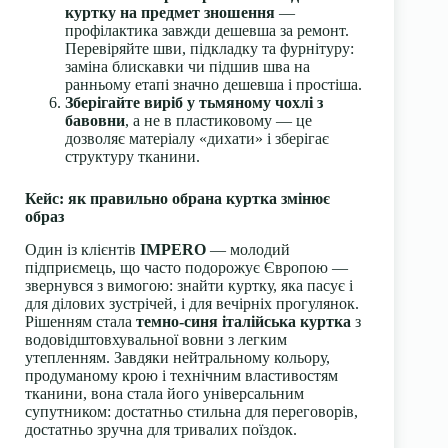
куртку на предмет зношення
—
профілактика завжди дешевша за ремонт.
Перевіряйте шви, підкладку та фурнітуру:
заміна блискавки чи підшив шва на
ранньому етапі значно дешевша і простіша.
Зберігайте виріб у тьмяному чохлі з
бавовни
, а не в пластиковому — це
дозволяє матеріалу «дихати» і зберігає
структуру тканини.
Кейс: як правильно обрана куртка змінює
образ
Один із клієнтів
IMPERO
— молодий
підприємець, що часто подорожує Європою —
звернувся з вимогою: знайти куртку, яка пасує і
для ділових зустрічей, і для вечірніх прогулянок.
Рішенням стала
темно-синя італійська куртка
з
водовідштовхувальної вовни з легким
утепленням. Завдяки нейтральному кольору,
продуманому крою і технічним властивостям
тканини, вона стала його універсальним
супутником: достатньо стильна для переговорів,
достатньо зручна для тривалих поїздок.