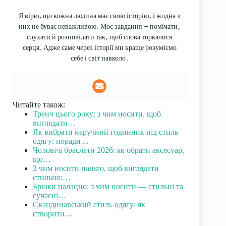
Я вірю, що кожна людина має свою історію, і жодна з
них не буває неважливою. Моє завдання — помічати,
слухати й розповідати так, щоб слова торкалися
серця. Адже саме через історії ми краще розуміємо
себе і світ навколо.
Читайте також:
Тренч цього року: з чим носити, щоб
виглядати…
Як вибрати наручний годинник під стиль
одягу: поради…
Чоловічі браслети 2026: як обрати аксесуар,
що…
З чим носити пальто, щоб виглядати
стильно:…
Брюки палаццо: з чим носити — стильні та
сучасні…
Скандинавський стиль одягу: як
створити…