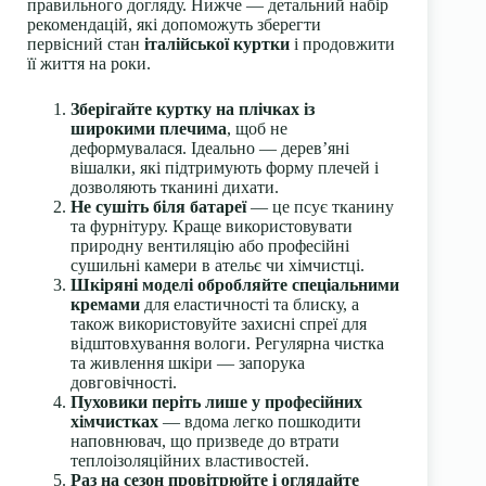
правильного догляду. Нижче — детальний набір
рекомендацій, які допоможуть зберегти
первісний стан
італійської куртки
і продовжити
її життя на роки.
Зберігайте куртку на плічках із
широкими плечима
, щоб не
деформувалася. Ідеально — дерев’яні
вішалки, які підтримують форму плечей і
дозволяють тканині дихати.
Не сушіть біля батареї
— це псує тканину
та фурнітуру. Краще використовувати
природну вентиляцію або професійні
сушильні камери в ательє чи хімчистці.
Шкіряні моделі обробляйте спеціальними
кремами
для еластичності та блиску, а
також використовуйте захисні спреї для
відштовхування вологи. Регулярна чистка
та живлення шкіри — запорука
довговічності.
Пуховики періть лише у професійних
хімчистках
— вдома легко пошкодити
наповнювач, що призведе до втрати
теплоізоляційних властивостей.
Раз на сезон провітрюйте і оглядайте