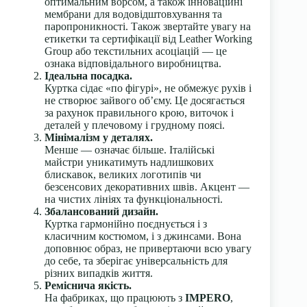
оптимальним ворсом, а також інноваційні
мембрани для водовідштовхування та
паропроникності. Також звертайте увагу на
етикетки та сертифікації від Leather Working
Group або текстильних асоціацій — це
ознака відповідального виробництва.
Ідеальна посадка.
Куртка сідає «по фігурі», не обмежує рухів і
не створює зайвого об’єму. Це досягається
за рахунок правильного крою, виточок і
деталей у плечовому і грудному поясі.
Мінімалізм у деталях.
Менше — означає більше. Італійські
майстри уникатимуть надлишкових
блискавок, великих логотипів чи
безсенсових декоративних швів. Акцент —
на чистих лініях та функціональності.
Збалансований дизайн.
Куртка гармонійно поєднується і з
класичним костюмом, і з джинсами. Вона
доповнює образ, не привертаючи всю увагу
до себе, та зберігає універсальність для
різних випадків життя.
Реміснича якість.
На фабриках, що працюють з
IMPERO
,