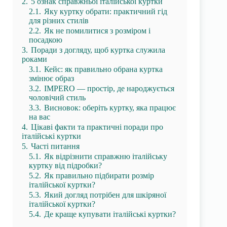
2.
5 ознак справжньої італійської куртки
2.1.
Яку куртку обрати: практичний гід
для різних стилів
2.2.
Як не помилитися з розміром і
посадкою
3.
Поради з догляду, щоб куртка служила
роками
3.1.
Кейс: як правильно обрана куртка
змінює образ
3.2.
IMPERO — простір, де народжується
чоловічий стиль
3.3.
Висновок: оберіть куртку, яка працює
на вас
4.
Цікаві факти та практичні поради про
італійські куртки
5.
Часті питання
5.1.
Як відрізнити справжню італійську
куртку від підробки?
5.2.
Як правильно підбирати розмір
італійської куртки?
5.3.
Який догляд потрібен для шкіряної
італійської куртки?
5.4.
Де краще купувати італійські куртки?