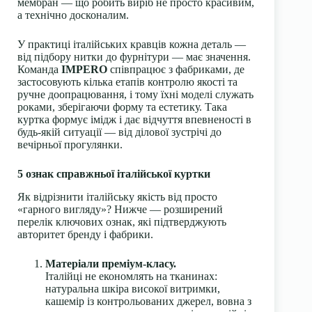
мембран — що робить виріб не просто красивим,
а технічно досконалим.
У практиці італійських кравців кожна деталь —
від підбору нитки до фурнітури — має значення.
Команда
IMPERO
співпрацює з фабриками, де
застосовують кілька етапів контролю якості та
ручне доопрацювання, і тому їхні моделі служать
роками, зберігаючи форму та естетику. Така
куртка формує імідж і дає відчуття впевненості в
будь-якій ситуації — від ділової зустрічі до
вечірньої прогулянки.
5 ознак справжньої італійської куртки
Як відрізнити італійську якість від просто
«гарного вигляду»? Нижче — розширений
перелік ключових ознак, які підтверджують
авторитет бренду і фабрики.
Матеріали преміум-класу.
Італійці не економлять на тканинах:
натуральна шкіра високої витримки,
кашемір із контрольованих джерел, вовна з