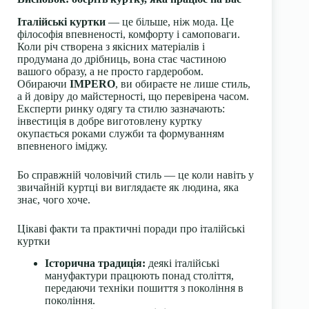
Італійські куртки
— це більше, ніж мода. Це
філософія впевненості, комфорту і самоповаги.
Коли річ створена з якісних матеріалів і
продумана до дрібниць, вона стає частиною
вашого образу, а не просто гардеробом.
Обираючи
IMPERO
, ви обираєте не лише стиль,
а й довіру до майстерності, що перевірена часом.
Експерти ринку одягу та стилю зазначають:
інвестиція в добре виготовлену куртку
окупається роками служби та формуванням
впевненого іміджу.
Бо справжній чоловічий стиль — це коли навіть у
звичайній куртці ви виглядаєте як людина, яка
знає, чого хоче.
Цікаві факти та практичні поради про італійські
куртки
Історична традиція:
деякі італійські
мануфактури працюють понад століття,
передаючи техніки пошиття з покоління в
покоління.