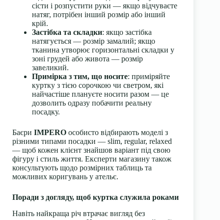
сісти і розпустити руки — якщо відчуваєте
натяг, потрібен інший розмір або інший
крій.
Застібка та складки
: якщо застібка
натягується — розмір замалий; якщо
тканина утворює горизонтальні складки у
зоні грудей або живота — розмір
завеликий.
Примірка з тим, що носите
: приміряйте
куртку з тією сорочкою чи светром, які
найчастіше плануєте носити разом — це
дозволить одразу побачити реальну
посадку.
Баєри
IMPERO
особисто відбирають моделі з
різними типами посадки — slim, regular, relaxed
— щоб кожен клієнт знайшов варіант під свою
фігуру і стиль життя. Експерти магазину також
консультують щодо розмірних таблиць та
можливих коригувань у ательє.
Поради з догляду, щоб куртка служила роками
Навіть найкраща річ втрачає вигляд без