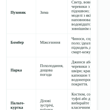
Светр, вовняні брюки,
черевики з товстою
підошвою; обирайте
Пуховик
Зима
моделі з якісним
наповнювачем та
водовідштовхувальни
зовнішнім шаром.
Чиноси, сорочка або
Бомбер
Міжсезоння
поло; ідеально
підходить для міського
смарт-кежуал.
Джинси або брюки,
Похолодання,
черевики з фактурної
Парка
дощова
шкіри; краще мати
погода
капюшон та
водонепроникне
покриття.
Костюм, сорочка,
туфлі або дербі;
Ділові
Пальто-
вибирайте моделі з
зустрічі,
куртка
класичним кроєм і
поїздки