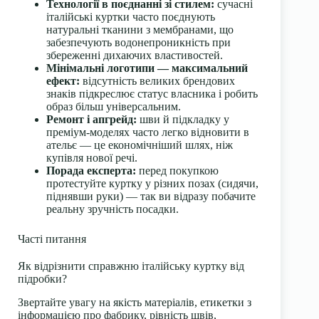
Технології в поєднанні зі стилем:
сучасні
італійські куртки часто поєднують
натуральні тканини з мембранами, що
забезпечують водонепроникність при
збереженні дихаючих властивостей.
Мінімальні логотипи — максимальний
ефект:
відсутність великих брендових
знаків підкреслює статус власника і робить
образ більш універсальним.
Ремонт і апгрейд:
шви й підкладку у
преміум-моделях часто легко відновити в
ательє — це економічніший шлях, ніж
купівля нової речі.
Порада експерта:
перед покупкою
протестуйте куртку у різних позах (сидячи,
піднявши руки) — так ви відразу побачите
реальну зручність посадки.
Часті питання
Як відрізнити справжню італійську куртку від
підробки?
Звертайте увагу на якість матеріалів, етикетки з
інформацією про фабрику, рівність швів,