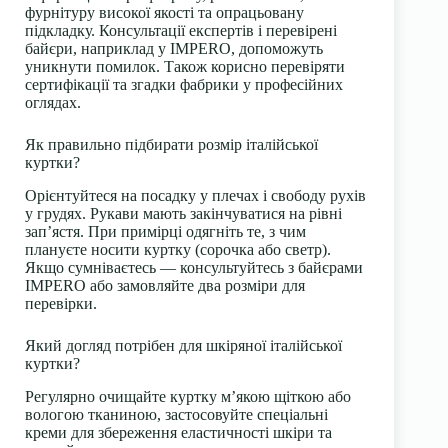
фурнітуру високої якості та опрацьовану
підкладку. Консультації експертів і перевірені
байєри, наприклад у IMPERO, допоможуть
уникнути помилок. Також корисно перевіряти
сертифікації та згадки фабрики у професійних
оглядах.
Як правильно підбирати розмір італійської
куртки?
Орієнтуйтеся на посадку у плечах і свободу рухів
у грудях. Рукави мають закінчуватися на рівні
зап’ястя. При примірці одягніть те, з чим
плануєте носити куртку (сорочка або светр).
Якщо сумніваєтесь — консультуйтесь з байєрами
IMPERO або замовляйте два розміри для
перевірки.
Який догляд потрібен для шкіряної італійської
куртки?
Регулярно очищайте куртку м’якою щіткою або
вологою тканиною, застосовуйте спеціальні
креми для збереження еластичності шкіри та