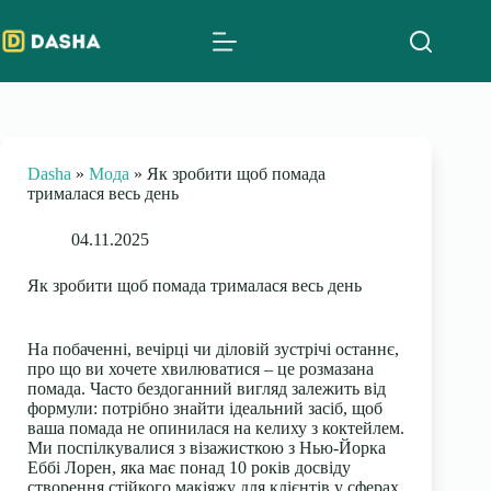
Skip
to
content
Dasha
»
Мода
»
Як зробити щоб помада
трималася весь день
04.11.2025
Як зробити щоб помада трималася весь день
На побаченні, вечірці чи діловій зустрічі останнє,
про що ви хочете хвилюватися – це розмазана
помада. Часто бездоганний вигляд залежить від
формули: потрібно знайти ідеальний засіб, щоб
ваша помада не опинилася на келиху з коктейлем.
Ми поспілкувалися з візажисткою з Нью-Йорка
Еббі Лорен, яка має понад 10 років досвіду
створення стійкого макіяжу для клієнтів у сферах