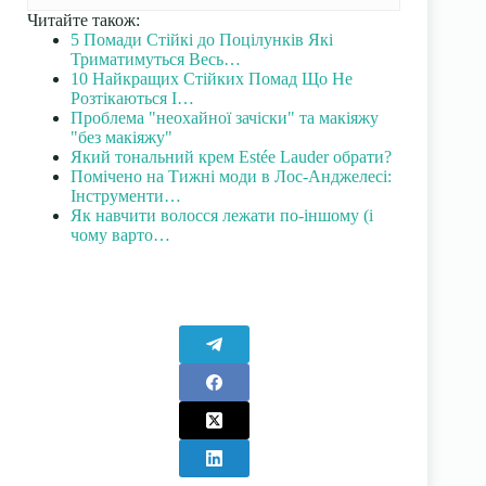
Читайте також:
5 Помади Стійкі до Поцілунків Які
Триматимуться Весь…
10 Найкращих Стійких Помад Що Не
Розтікаються І…
Проблема "неохайної зачіски" та макіяжу
"без макіяжу"
Який тональний крем Estée Lauder обрати?
Помічено на Тижні моди в Лос-Анджелесі:
Інструменти…
Як навчити волосся лежати по-іншому (і
чому варто…