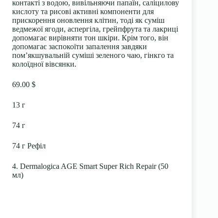
контакті з водою, вивільняючи папаїн, саліцилову
кислоту та рисові активні компоненти для
прискорення оновлення клітин, тоді як суміш
ведмежої ягоди, аспергіла, грейпфрута та лакриці
допомагає вирівняти тон шкіри. Крім того, він
допомагає заспокоїти запалення завдяки
пом’якшувальній суміші зеленого чаю, гінкго та
колоїдної вівсянки.
69.00 $
13 г
74 г
74 г Рефіл
4. Dermalogica AGE Smart Super Rich Repair (50
мл)