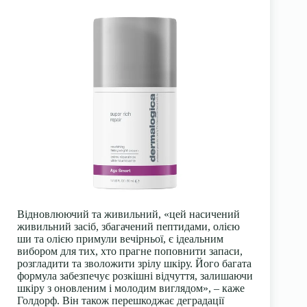
Відновлюючий та живильний, «цей насичений
живильний засіб, збагачений пептидами, олією
ши та олією примули вечірньої, є ідеальним
вибором для тих, хто прагне поповнити запаси,
розгладити та зволожити зрілу шкіру. Його багата
формула забезпечує розкішні відчуття, залишаючи
шкіру з оновленим і молодим виглядом», – каже
Голдорф. Він також перешкоджає деградації