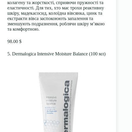
колагену та жорсткості, сприяючи пружності та
еластичності. Для тих, хто має трохи реактивну
шкіру, мадекасосид, колоїдна вівсянка, цинк та
екстракти вівса заспокоюють запалення та
зменшують подразнення, роблячи шкіру м’якою
та комфортною.
98.00 $
5. Dermalogica Intensive Moisture Balance (100 мл)