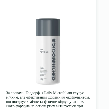
За словами Голдорф, «Daily Microfoliant слугує
м’яким, але ефективним щоденним ексфоліантом,
що поєднує хімічне та фізичне відлущування».
Його формула на основі рису активується при