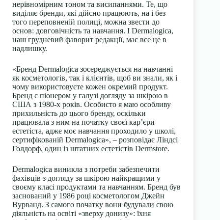
нерівномірним тоном та висипаннями. Те, що
виділяє бренди, які дійсно працюють, на і без
того переповненій полиці, можна звести до
основ: довговічність та навчання. І Dermalogica,
наш грудневий фаворит редакції, має все це в
надлишку.
«Бренд Dermalogica зосереджується на навчанні
як косметологів, так і клієнтів, щоб ви знали, як і
чому використовуєте кожен окремий продукт.
Бренд є піонером у галузі догляду за шкірою в
США з 1980-х років. Особисто я маю особливу
прихильність до цього бренду, оскільки
працювала з ним на початку своєї кар’єри
естетіста, адже моє навчання проходило у школі,
сертифікованій Dermalogica», – розповідає Ліндсі
Голдорф, один із штатних естетістів Dermstore.
Dermalogica виникла з потреби забезпечити
фахівців з догляду за шкірою найкращими у
своєму класі продуктами та навчанням. Бренд був
заснований у 1986 році косметологом Джейн
Вурванд. З самого початку вони будували свою
діяльність на освіті «зверху донизу»: їхня