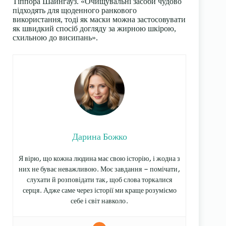
Тіппора Шайнгауз. «Очищувальні засоби чудово
підходять для щоденного ранкового
використання, тоді як маски можна застосовувати
як швидкий спосіб догляду за жирною шкірою,
схильною до висипань».
Дарина Божко
Я вірю, що кожна людина має свою історію, і жодна з
них не буває неважливою. Моє завдання — помічати,
слухати й розповідати так, щоб слова торкалися
серця. Адже саме через історії ми краще розуміємо
себе і світ навколо.