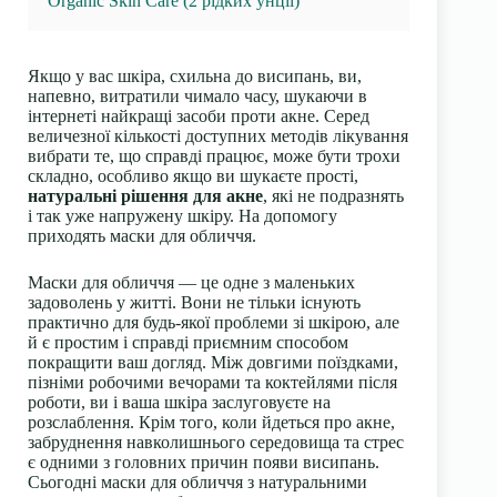
Organic Skin Care (2 рідких унції)
Якщо у вас шкіра, схильна до висипань, ви,
напевно, витратили чимало часу, шукаючи в
інтернеті найкращі засоби проти акне. Серед
величезної кількості доступних методів лікування
вибрати те, що справді працює, може бути трохи
складно, особливо якщо ви шукаєте прості,
натуральні рішення для акне
, які не подразнять
і так уже напружену шкіру. На допомогу
приходять маски для обличчя.
Маски для обличчя — це одне з маленьких
задоволень у житті. Вони не тільки існують
практично для будь-якої проблеми зі шкірою, але
й є простим і справді приємним способом
покращити ваш догляд. Між довгими поїздками,
пізніми робочими вечорами та коктейлями після
роботи, ви і ваша шкіра заслуговуєте на
розслаблення. Крім того, коли йдеться про акне,
забруднення навколишнього середовища та стрес
є одними з головних причин появи висипань.
Сьогодні маски для обличчя з натуральними