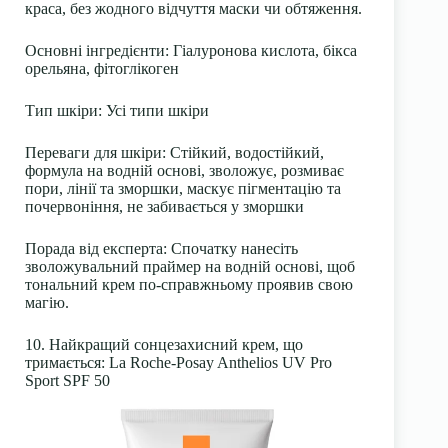
краса, без жодного відчуття маски чи обтяження.
Основні інгредієнти
:
Гіалуронова кислота
, бікса
орельяна, фітоглікоген
Тип шкіри
: Усі типи шкіри
Переваги для шкіри
: Стійкий, водостійкий,
формула на водній основі, зволожує, розмиває
пори, лінії та зморшки, маскує пігментацію та
почервоніння, не забивається у зморшки
Порада від експерта:
Спочатку нанесіть
зволожувальний праймер на водній основі, щоб
тональний крем по-справжньому проявив свою
магію.
10. Найкращий сонцезахисний крем, що
тримається: La Roche-Posay Anthelios UV Pro
Sport SPF 50