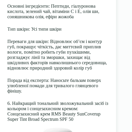
Основні інгредієнти
: Пептиди, гіалуронова
кислота, зелений чай, вітаміни С і Е, олія ши,
соняшникова олія, ефіри жожоба
Тип шкіри
: Усі типи шкіри
Переваги для шкіри
: Відновлює об’єм і контур
губ, покращує чіткість, дає миттєвий приплив
вологи, помітно робить губи пухкішими,
розгладжує лінії та зморшки, захищає від
шкідливих факторів навколишнього середовища,
відновлює природний здоровий колір губ
Порада від експерта:
Наносьте бальзам поверх
улюбленої помади для тривалого глянцевого
фінішу.
6. Найкращий тональний зволожувальний засіб із
кольором і сонцезахисним кремом:
Сонцезахисний крем RMS Beauty SunCoverup
Super Tint Broad Spectrum SPF 50