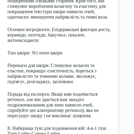
поширеними ознаками старіння. Крім того, він
стимулює вироблення колагену та еластину для
покращення текстури шкіри навколо очей,
одночасно зменшуючи набряклість та темні кола.
Основні інгредієнти
: Епідермальні фактори росту,
кераміди
,
пептиди
, бакучіол, сквален,
антиоксиданти
Тип шкіри
: Усі типи шкіри
Переваги для шкіри
: Стимулює
колаген
та
еластин, покращує еластичність, бореться з
набряклістю та темними колами, зволожує,
підтягує, розгладжує, заспокоює
Порада від експерта:
Якщо вам подобається
ретинол, але він здається вам занадто
подразнювальним для зони навколо очей,
спробуйте цю альтернативу ретинолу, яка не
пересушує шкіру і не викликає лущення.
8. Найкраща туш для подовження вій: 4-в-1 туш
Tarte Lights Camera Lashes