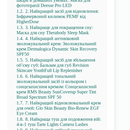
шкіри в домашніх умовах: Маска для
фототерапії Deesse Pro LED
1.2.
2. Найкращий засіб для відновлення:
Інфрачервоний килимок PEMF від
HigherDose
1.3.
3. Найкраще для покращення сну:
Маска для сну Therabody Sleep Mask
1.4.
4. Найкращий антивіковий
зволожувальний крем: Зволожувальний
крем Dermalogica Dynamic Skin Recovery
SPF50
1.5.
5. Найкращий засіб для збільшення
об’єму губ: Бальзам для губ Revision
Skincare YouthFull Lip Replenisher
1.6.
6. Найкращий тональний
зволожувальний засіб із кольором і
сонцезахисним кремом: Сонцезахисний
крем RMS Beauty SunCoverup Super Tint
Broad Spectrum SPF 50
1.7.
7. Найкращий відновлювальний крем
для очей: Glo Skin Beauty Bio-Renew EGF
Eye Cream
1.8.
8. Найкраща туш для подовження вій:
4-в-1 туш Tarte Lights Camera Lashes