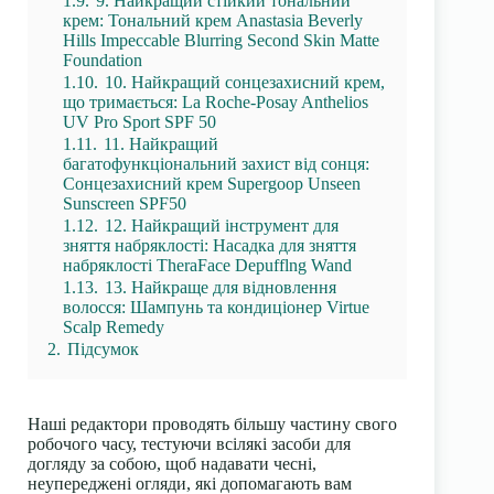
1.9.
9. Найкращий стійкий тональний
крем: Тональний крем Anastasia Beverly
Hills Impeccable Blurring Second Skin Matte
Foundation
1.10.
10. Найкращий сонцезахисний крем,
що тримається: La Roche-Posay Anthelios
UV Pro Sport SPF 50
1.11.
11. Найкращий
багатофункціональний захист від сонця:
Сонцезахисний крем Supergoop Unseen
Sunscreen SPF50
1.12.
12. Найкращий інструмент для
зняття набряклості: Насадка для зняття
набряклості TheraFace Depufflng Wand
1.13.
13. Найкраще для відновлення
волосся: Шампунь та кондиціонер Virtue
Scalp Remedy
2.
Підсумок
Наші редактори проводять більшу частину свого
робочого часу, тестуючи всілякі засоби для
догляду за собою, щоб надавати чесні,
неупереджені огляди, які допомагають вам