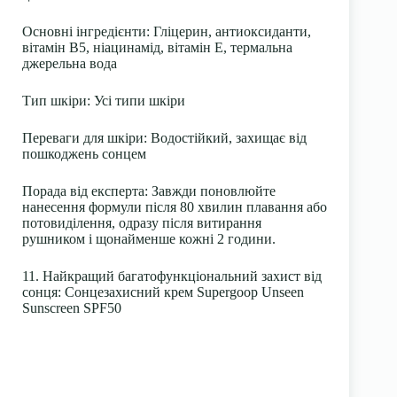
Основні інгредієнти
: Гліцерин, антиоксиданти,
вітамін В5,
ніацинамід
, вітамін Е, термальна
джерельна вода
Тип шкіри
: Усі типи шкіри
Переваги для шкіри
: Водостійкий, захищає від
пошкоджень сонцем
Порада від експерта:
Завжди поновлюйте
нанесення формули після 80 хвилин плавання або
потовиділення, одразу після витирання
рушником і щонайменше кожні 2 години.
11. Найкращий багатофункціональний захист від
сонця: Сонцезахисний крем Supergoop Unseen
Sunscreen SPF50