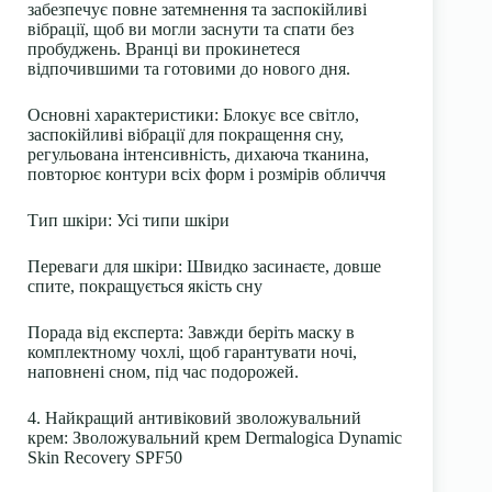
забезпечує повне затемнення та заспокійливі
вібрації, щоб ви могли заснути та спати без
пробуджень. Вранці ви прокинетеся
відпочившими та готовими до нового дня.
Основні характеристики
: Блокує все світло,
заспокійливі вібрації для покращення сну,
регульована інтенсивність, дихаюча тканина,
повторює контури всіх форм і розмірів обличчя
Тип шкіри
: Усі типи шкіри
Переваги для шкіри
: Швидко засинаєте, довше
спите, покращується якість сну
Порада від експерта:
Завжди беріть маску в
комплектному чохлі, щоб гарантувати ночі,
наповнені сном, під час подорожей.
4. Найкращий антивіковий зволожувальний
крем: Зволожувальний крем Dermalogica Dynamic
Skin Recovery SPF50