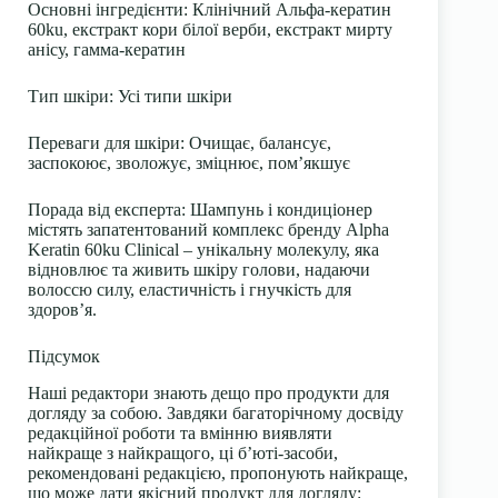
Основні інгредієнти
: Клінічний Альфа-кератин
60ku, екстракт кори білої верби, екстракт мирту
анісу, гамма-кератин
Тип шкіри
: Усі типи шкіри
Переваги для шкіри
: Очищає, балансує,
заспокоює, зволожує, зміцнює, пом’якшує
Порада від експерта:
Шампунь і кондиціонер
містять запатентований комплекс бренду Alpha
Keratin 60ku Clinical – унікальну молекулу, яка
відновлює та живить шкіру голови, надаючи
волоссю силу, еластичність і гнучкість для
здоров’я.
Підсумок
Наші редактори знають дещо про продукти для
догляду за собою. Завдяки багаторічному досвіду
редакційної роботи та вмінню виявляти
найкраще з найкращого, ці б’юті-засоби,
рекомендовані редакцією, пропонують найкраще,
що може дати якісний продукт для догляду: