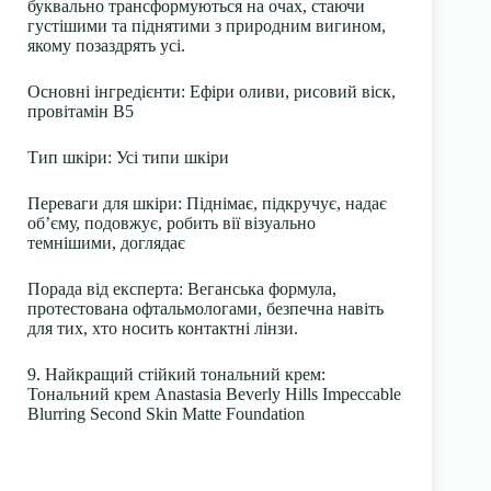
буквально трансформуються на очах, стаючи
густішими та піднятими з природним вигином,
якому позаздрять усі.
Основні інгредієнти
: Ефіри оливи, рисовий віск,
провітамін В5
Тип шкіри
: Усі типи шкіри
Переваги для шкіри
: Піднімає, підкручує, надає
об’єму, подовжує, робить вії візуально
темнішими, доглядає
Порада від експерта:
Веганська формула,
протестована офтальмологами, безпечна навіть
для тих, хто носить контактні лінзи.
9. Найкращий стійкий тональний крем:
Тональний крем Anastasia Beverly Hills Impeccable
Blurring Second Skin Matte Foundation