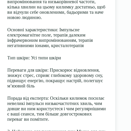
випромінювання та низькорівневої частоти,
кілька хвилин на цьому килимку достатньо, щоб
ви відчули себе оновленими, бадьорими та наче
новою людиною.
Основні характеристики
: Імпульсне
електромагнітне поле, терапія далеким
інфрачервоним випромінюванням, терапія
негативними іонами, кристалотерапія
Тип шкіри
: Усі типи шкіри
Переваги для шкіри
: Прискорює відновлення,
знижує стрес, сприяє глибокому здоровому сну,
підвищує енергію, покращує настрій, полегшує
м’язовий біль
Порада від експерта:
Оскільки килимок посилає
невеликі імпульси низькочастотних хвиль, чим
довше ви ним користуєтеся і чим регулярнішими
є ваші сеанси, тим більше довгострокових
переваг ви помітите.