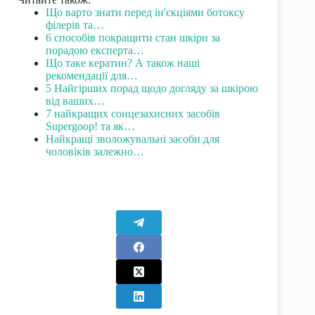
Що варто знати перед ін'єкціями ботоксу
філерів та…
6 способів покращити стан шкіри за
порадою експерта…
Що таке кератин? А також наші
рекомендації для…
5 Найгірших порад щодо догляду за шкірою
від ваших…
7 найкращих сонцезахисних засобів
Supergoop! та як…
Найкращі зволожувальні засоби для
чоловіків залежно…