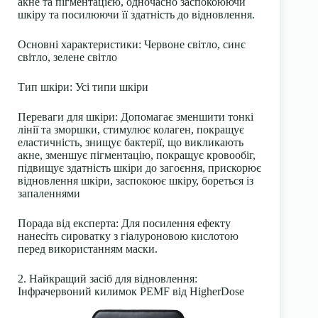
акне
та пігментацією, одночасно заспокоюючи
шкіру та посилюючи її здатність до відновлення.
Основні характеристики
: Червоне світло, синє
світло, зелене світло
Тип шкіри
: Усі типи шкіри
Переваги для шкіри:
Допомагає зменшити тонкі
лінії та зморшки, стимулює
колаген
, покращує
еластичність, знищує бактерії, що викликають
акне, зменшує пігментацію, покращує кровообіг,
підвищує здатність шкіри до загоєння, прискорює
відновлення шкіри, заспокоює шкіру, бореться із
запаленнями
Порада від експерта:
Для посилення ефекту
нанесіть
сироватку з гіалуроновою кислотою
перед використанням маски.
2. Найкращий засіб для відновлення:
Інфрачервоний килимок PEMF від HigherDose