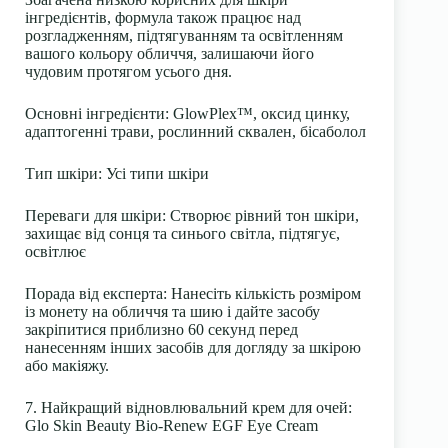
інгредієнтів, формула також працює над
розгладженням, підтягуванням та освітленням
вашого кольору обличчя, залишаючи його
чудовим протягом усього дня.
Основні інгредієнти
: GlowPlex™, оксид цинку,
адаптогенні трави, рослинний сквален, бісаболол
Тип шкіри
: Усі типи шкіри
Переваги для шкіри
: Створює рівний тон шкіри,
захищає від сонця та синього світла, підтягує,
освітлює
Порада від експерта:
Нанесіть кількість розміром
із монету на обличчя та шию і дайте засобу
закріпитися приблизно 60 секунд перед
нанесенням інших засобів для догляду за шкірою
або макіяжу.
7. Найкращий відновлювальний крем для очей:
Glo Skin Beauty Bio-Renew EGF Eye Cream