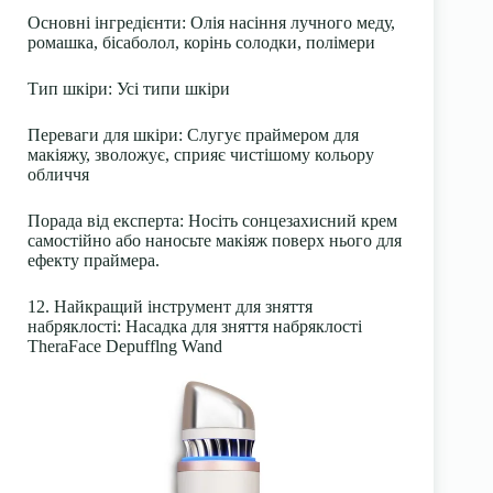
Основні інгредієнти
: Олія насіння лучного меду,
ромашка, бісаболол, корінь солодки, полімери
Тип шкіри
: Усі типи шкіри
Переваги для шкіри
: Слугує праймером для
макіяжу, зволожує, сприяє чистішому кольору
обличчя
Порада від експерта:
Носіть сонцезахисний крем
самостійно або наносьте макіяж поверх нього для
ефекту
праймера
.
12. Найкращий інструмент для зняття
набряклості: Насадка для зняття набряклості
TheraFace Depufflng Wand