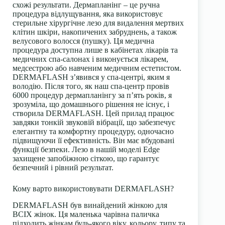
схожі результати. Дермапланінг – це ручна
процедура відлущування, яка використовує
стерильне хірургічне лезо для видалення мертвих
клітин шкіри, накопичених забруднень, а також
велусового волосся (пушку). Ця медична
процедура доступна лише в кабінетах лікарів та
медичних спа-салонах і виконується лікарем,
медсестрою або навченим медичним естетистом.
DERMAFLASH з’явився у спа-центрі, яким я
володію. Після того, як наш спа-центр провів
6000 процедур дермапланінгу за п’ять років, я
зрозуміла, що домашнього рішення не існує, і
створила DERMAFLASH. Цей прилад працює
завдяки тонкій звуковій вібрації, що забезпечує
елегантну та комфортну процедуру, одночасно
підвищуючи її ефективність. Він має вбудовані
функції безпеки. Лезо в нашій моделі Edge
захищене запобіжною сіткою, що гарантує
безпечний і рівний результат.
Кому варто використовувати DERMAFLASH?
DERMAFLASH був винайдений жінкою для
ВСІХ жінок. Ця маленька чарівна паличка
підходить жінкам будь-якого віку, кольору, типу та