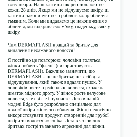
тону шкіри. Наші клітини шкіри оновлюються
кожні 28 днів. Якщо ми не відлущуємо шкіру, ці
клітини накопичуються і роблять колір обличчя
тьмяним. Коли ми видаляємо це накопичення з
обличчя, ми відкриваємо м’яку, гладеньку, сяючу
шкіру.
Чим DERMAFLASH кращий за бритву для
видалення небажаного волосся?
Я постійно це повторюю: чоловіки голяться,
жінки роблять “флеш” (використовують
DERMAFLASH). Важливо зазначити, що
DERMAFLASH – це не бритва; це засіб для
відлущування, який також видаляє пушок. У
чоловіків росте термінальне волосся, схоже на
шматок мідного дроту. У жінок росте велусове
волосся, яке світле і пухнасте. Лезо в нашій
моделі Edge було розроблено спеціально для
ніжної шкіри жіночого обличчя. Жінці нелогічно
використовувати продукт, створений для грубої
шкіри та волосся чоловіка. Леза в чоловічих
бритвах гострі та занадто агресивні для жінки.