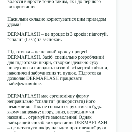
волосся відросте точно таким, як і до першого
використання.
Наскільки складно користуватися цим приладом
удома?
DERMAFLASH – це процес із 3 кроків: підготуй,
“спали” (flash) та заспокой.
Підготовка – це перший крок у процесі
DERMAFLASH. Засіб, спеціально розроблений
для підготовки шкіри, створює ідеально суху
поверхню та виводить назовні всі мертві клітини,
накопичені забруднення та пушок. Підготовка
дозволяє DERMAFLASH працювати
найефективніше.
DERMAFLASH має ергономічну форму,
неправильно “спалити” (використати) його
неможливо. Тож не соромтеся рухатися в будь-
якому напрямку: вгору, вниз, всередину чи
назовні… отримуйте задоволення! Однак
найкращий спосіб використання DERMAFLASH
– це натягнути шкіру пальцем протилежної руки,