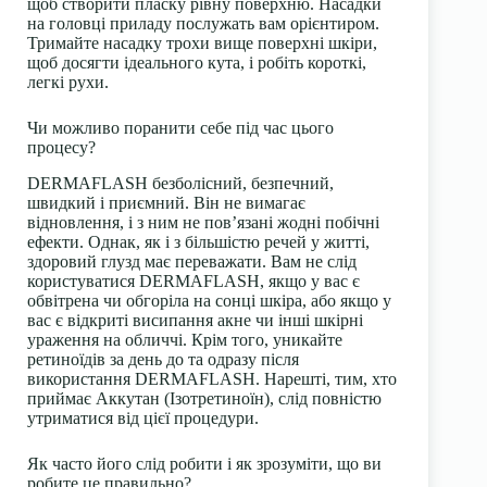
щоб створити пласку рівну поверхню. Насадки
на головці приладу послужать вам орієнтиром.
Тримайте насадку трохи вище поверхні шкіри,
щоб досягти ідеального кута, і робіть короткі,
легкі рухи.
Чи можливо поранити себе під час цього
процесу?
DERMAFLASH безболісний, безпечний,
швидкий і приємний. Він не вимагає
відновлення, і з ним не пов’язані жодні побічні
ефекти. Однак, як і з більшістю речей у житті,
здоровий глузд має переважати. Вам не слід
користуватися DERMAFLASH, якщо у вас є
обвітрена чи обгоріла на сонці шкіра, або якщо у
вас є відкриті висипання акне чи інші шкірні
ураження на обличчі. Крім того, уникайте
ретиноїдів за день до та одразу після
використання DERMAFLASH. Нарешті, тим, хто
приймає Аккутан (Ізотретиноїн), слід повністю
утриматися від цієї процедури.
Як часто його слід робити і як зрозуміти, що ви
робите це правильно?