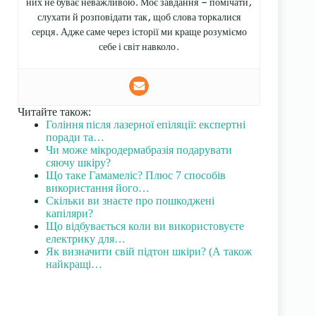
них не буває неважливою. Моє завдання — помічати,
слухати й розповідати так, щоб слова торкалися
серця. Адже саме через історії ми краще розуміємо
себе і світ навколо.
Читайте також:
Гоління після лазерної епіляції: експертні
поради та…
Чи може мікродермабразія подарувати
сяючу шкіру?
Що таке Гамамеліс? Плюс 7 способів
використання його…
Скільки ви знаєте про пошкоджені
капіляри?
Що відбувається коли ви використовуєте
електрику для…
Як визначити свій підтон шкіри? (А також
найкращі…