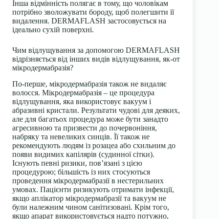
Інша відмінність полягає в тому, що чоловікам
потрібно зволожувати бороду, щоб полегшити її
видалення. DERMAFLASH застосовується на
ідеально сухій поверхні.
Чим відлущування за допомогою DERMAFLASH
відрізняється від інших видів відлущування, як-от
мікродермабразія?
По-перше, мікродермабразія також не видаляє
волосся. Мікродермабразія – це процедура
відлущування, яка використовує вакуум і
абразивні кристали. Результати чудові для деяких,
але для багатьох процедура може бути занадто
агресивною та призвести до почервоніння,
набряку та невеликих синців. Її також не
рекомендують людям із розацеа або схильним до
появи видимих капілярів (судинної сітки).
Існують певні ризики, пов’язані з цією
процедурою; більшість із них стосуються
проведення мікродермабразії в нестерильних
умовах. Пацієнти ризикують отримати інфекції,
якщо аплікатор мікродермабразії та вакуум не
були належним чином санітизовані. Крім того,
якщо апарат використовується надто потужно,