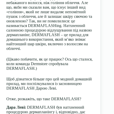
небажаного волосся, ніж гоління обличчя. Але
що, якби ми сказали вам, що існує інший вид
«гоління», який не лише видаляє непомітний
пушок з обличчя, але й залишає шкіру сяючою та
оновленою? Так, ви не помилилися: це
називається DERMAFLASHing. Натхненний
салонною процедурою відлущування під назвою
дермапланінг, DERMAFLASH – це прилад для
домашнього використання, який м’яко знімає
найтонший шар шкіри, включно з волоссям на
обличчі.
(Цікаво побачити, як це працює? Ось що сталося,
коли команда Dermstore спробувала
DERMAFLASH.)
Щоб дізнатися більше про цей модний домашній
прилад, ми поспілкувалися із засновницею
DERMAFLASH Дарою Леві.
Отже, розкажіть, що таке DERMAFLASH?
Дара Леві:
DERMAFLASH був натхненний
процедурою дермапланінгу і, відповідно, дає