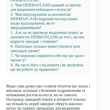
DERMAFLASH?
3.
Чим DERMAFLASH кращий за бритву
для видалення небажаного волосся?
4.
Чим відлущування за допомогою
DERMAFLASH відрізняється від інших
видів відлущування, як-от
мікродермабразія?
5.
Але чи не призведе видалення пушку за
допомогою DERMAFLASH до того, що він
відросте швидше і темніше?
6.
Наскільки складно користуватися цим
приладом удома?
7.
Чи можливо поранити себе під час цього
процесу?
8.
Як часто його слід робити і як зрозуміти,
що ви робите це правильно?
Якщо сама думка про гоління обличчя вас жахає і
викликає асоціації з болючим подразненням та
небажаним ростом волосся, ви не самотні.
Насправді, швидкий пошук в інтернеті показує,
що більшість людей швидше оберуть ваксинг,
нитку чи лазерну процедуру для видалення