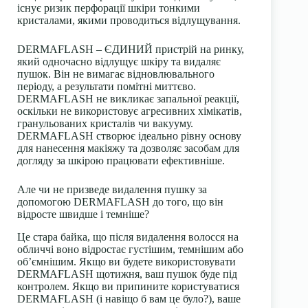
існує ризик перфорації шкіри тонкими
кристалами, якими проводиться відлущування.
DERMAFLASH – ЄДИНИЙ пристрій на ринку,
який одночасно відлущує шкіру та видаляє
пушок. Він не вимагає відновлювального
періоду, а результати помітні миттєво.
DERMAFLASH не викликає запальної реакції,
оскільки не використовує агресивних хімікатів,
гранульованих кристалів чи вакууму.
DERMAFLASH створює ідеально рівну основу
для нанесення макіяжу та дозволяє засобам для
догляду за шкірою працювати ефективніше.
Але чи не призведе видалення пушку за
допомогою DERMAFLASH до того, що він
відросте швидше і темніше?
Це стара байка, що після видалення волосся на
обличчі воно відростає густішим, темнішим або
об’ємнішим. Якщо ви будете використовувати
DERMAFLASH щотижня, ваш пушок буде під
контролем. Якщо ви припините користуватися
DERMAFLASH (і навіщо б вам це було?), ваше