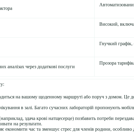
Автоматизован
актора
Високий, включ
Гнучкий графік,
Прозора тарифіка
их аналізах через додаткові послуги
у:
аходиться на вашому щоденному маршруті або поруч з домом. Це 
чікування в залі. Багато сучасних лабораторій пропонують мобіл
априклад, здача крові натщесерце) позбавить потреби перездават
ивати на результати.
є економити час та зменшує стрес для членів родини, особливо д