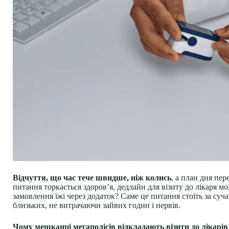
Відчуття, що час тече швидше, ніж колись
, а план дня пе
питання торкається здоров’я, дедлайн для візиту до лікаря м
замовлення їжі через додаток? Саме це питання стоїть за су
близьких, не витрачаючи зайвих годин і нервів.
Чому мешканці мегаполісів відкладають візити до лікарів