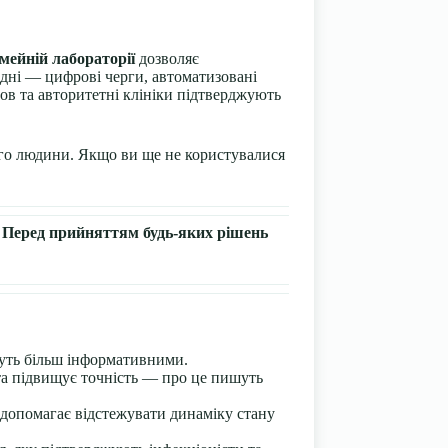
мейній лабораторії
дозволяє
одні — цифрові черги, автоматизовані
ов та авторитетні клініки підтверджують
аго людини. Якщо ви ще не користувалися
ї. Перед прийняттям будь-яких рішень
дуть більш інформативними.
 та підвищує точність — про це пишуть
о допомагає відстежувати динаміку стану