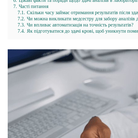
6.
Цікаві факти та поради щодо здачі аналізів в лабораторії
7.
Часті питання
7.1.
Скільки часу займає отримання результатів після здач
7.2.
Чи можна викликати медсестру для забору аналізів 
7.3.
Чи впливає автоматизація на точність результатів?
7.4.
Як підготуватися до здачі крові, щоб уникнути поми