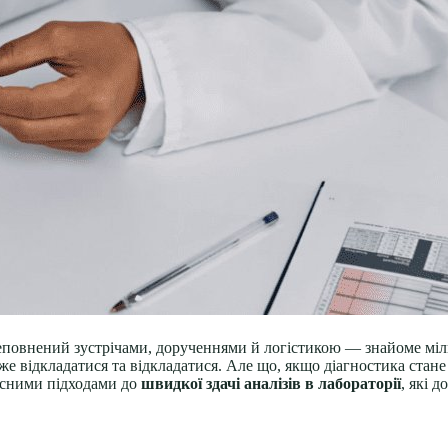
реповнений зустрічами, дорученнями й логістикою — знайоме мі
оже відкладатися та відкладатися. Але що, якщо діагностика ста
часними підходами до
швидкої здачі аналізів в лабораторії
, які 