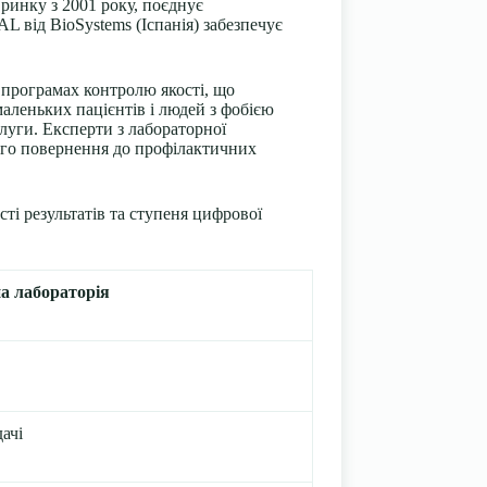
ринку з 2001 року, поєднує
 від BioSystems (Іспанія) забезпечує
 програмах контролю якості, що
маленьких пацієнтів і людей з фобією
слуги. Експерти з лабораторної
ього повернення до профілактичних
ті результатів та ступеня цифрової
а лабораторія
ачі