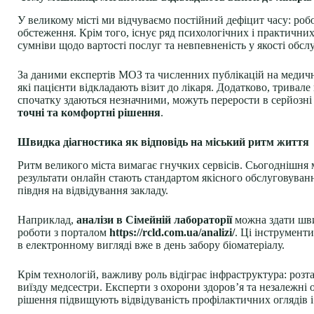
У великому місті ми відчуваємо постійний дефіцит часу: робо
обстеження. Крім того, існує ряд психологічних і практични
сумніви щодо вартості послуг та невпевненість у якості обсл
За даними експертів МОЗ та численних публікацій на медични
які пацієнти відкладають візит до лікаря. Додатково, трива
спочатку здаються незначними, можуть перерости в серйозні
точні та комфортні рішення
.
Швидка діагностика як відповідь на міський ритм життя
Ритм великого міста вимагає гнучких сервісів. Сьогоднішня 
результати онлайн стають стандартом якісного обслуговуванн
півдня на відвідування закладу.
Наприклад,
аналізи в Сімейній лабораторії
можна здати шви
роботи з порталом
https://rcld.com.ua/analizi/
. Ці інструмент
в електронному вигляді вже в день забору біоматеріалу.
Крім технологій, важливу роль відіграє інфраструктура: роз
виїзду медсестри. Експерти з охорони здоров’я та незалежні 
рішення підвищують відвідуваність профілактичних оглядів і