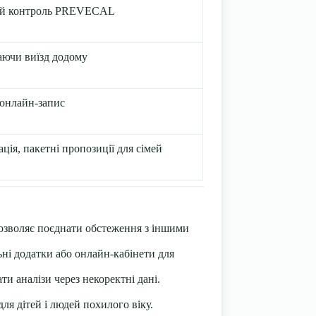
ий контроль PREVECAL
аючи виїзд додому
 онлайн-запис
ція, пакетні пропозиції для сімей
дозволяє поєднати обстеження з іншими
ьні додатки або онлайн-кабінети для
и аналізи через некоректні дані.
ля дітей і людей похилого віку.