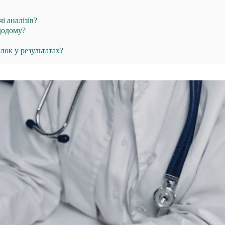
і аналізів?
додому?
лок у результатах?