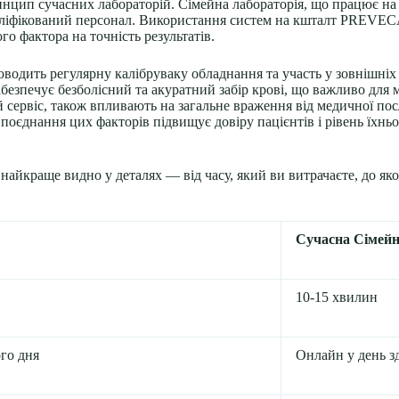
цип сучасних лабораторій. Сімейна лабораторія, що працює на 
валіфікований персонал. Використання систем на кшталт PREVECAL
о фактора на точність результатів.
оводить регулярну калібруваку обладнання та участь у зовнішніх
безпечує безболісний та акуратний забір крові, що важливо для 
й сервіс, також впливають на загальне враження від медичної по
 поєднання цих факторів підвищує довіру пацієнтів і рівень їхн
айкраще видно у деталях — від часу, який ви витрачаєте, до якос
Сучасна Сімейн
10-15 хвилин
го дня
Онлайн у день зд