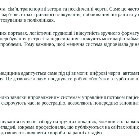
та, сім’я, транспортні затори та нескінченні черги. Саме це час
х бар’єрів: страх тривалого очікування, побоювання потрапити у 
уговування в поліклініках.
х порталах, логістичні труднощі і відсутність зручного формат
ле перебування у стресі та недосипання знижують мотивацію займ
 проблеми. Тому важливо, щоб медична система відповідала дина
медицина адаптується саме під ці вимоги: цифрові черги, автом
я. Це дозволяє людям поєднувати робочі обов’язки з турботою пр
дко завдяки впровадженим системам управління потоком пацієнті
и скорочують час на реєстрацію, дозволяють попередньо заповни
ташування пунктів забору на зручних локаціях, можливість парков
оглядачі, зокрема професіонали, що публікуються на сайтах клінік
 дозволяють виявляти хвороби на ранніх стадіях.