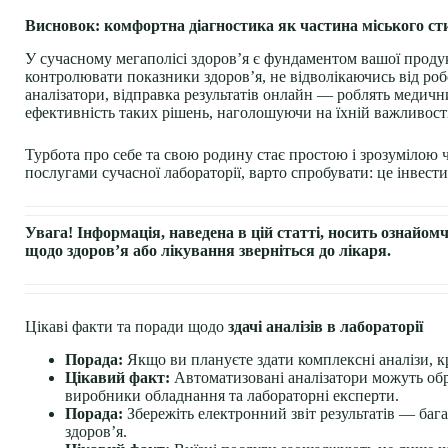
Висновок: комфортна діагностика як частина міського с
У сучасному мегаполісі здоров’я є фундаментом вашої проду
контролювати показники здоров’я, не відволікаючись від робо
аналізатори, відправка результатів онлайн — роблять медичн
ефективність таких рішень, наголошуючи на їхній важливості
Турбота про себе та свою родину стає простою і зрозумілою
послугами сучасної лабораторії, варто спробувати: це інвестиц
Увага! Інформація, наведена в цій статті, носить ознайом
щодо здоров’я або лікування зверніться до лікаря.
Цікаві факти та поради щодо
здачі аналізів в лабораторії
Порада:
Якщо ви плануєте здати комплексні аналізи, к
Цікавий факт:
Автоматизовані аналізатори можуть обро
виробники обладнання та лабораторні експерти.
Порада:
Збережіть електронний звіт результатів — бага
здоров’я.