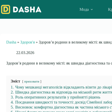
Skip
to
Мода
Кр
content
Dasha
»
Здоров'я
»
Здоров’я родини в великому місті: як швид
22.03.2026
Здоров’я родини в великому місті: як швидка діагностика та 
Зміст
приховати
1.
Чому мешканці мегаполісів відкладають візити до лікар
2.
Швидка діагностика як відповідь на міський ритм житт
3.
Роль оперативних результатів у прийнятті рішень
4.
Поєднання швидкості та точності: досвід Сімейної лабор
5.
Висновок: комфортна діагностика як частина міського 