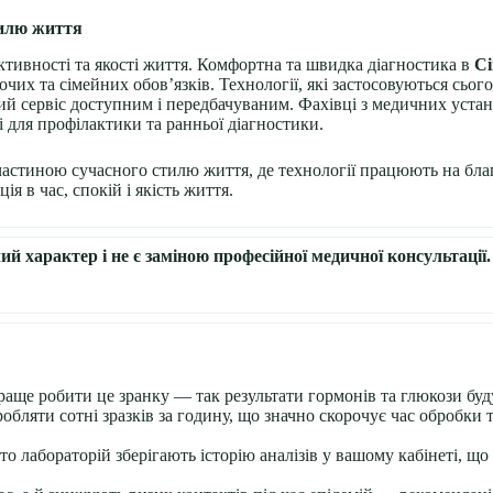
тилю життя
ктивності та якості життя. Комфортна та швидка діагностика в
Сі
чих та сімейних обов’язків. Технології, які застосовуються сьог
ий сервіс доступним і передбачуваним. Фахівці з медичних устан
 для профілактики та ранньої діагностики.
 частиною сучасного стилю життя, де технології працюють на бл
ія в час, спокій і якість життя.
чий характер і не є заміною професійної медичної консультаці
раще робити це зранку — так результати гормонів та глюкози бу
бляти сотні зразків за годину, що значно скорочує час обробки
то лабораторій зберігають історію аналізів у вашому кабінеті, щ