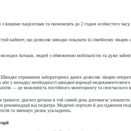
и з іншими пацієнтами та економлять до 2 годин особистого часу
тий кабінет, що дозволяє швидко показати їх сімейному лікарю а
ля молодих батьків, людей з обмеженою мобільністю та дуже зайня
я. Швидке отримання лабораторних даних дозволяє лікарю опера
х або у випадку необхідності швидкої корекції медикаментозного 
ьтатів — це можливість постійного моніторингу та своєчасного 
ня тривоги: діагноз дитини в той самий день допомагає уникнути
ти рекомендації від педіатра. Медичні портали й дослідження пе
нтів та зменшує ризик ускладнень.
орії