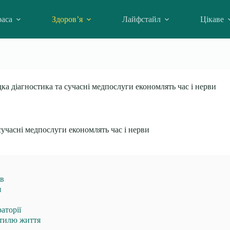
аса
Здоров’я
Лайфстайл
Цікаве
ка діагностика та сучасні медпослуги економлять час і нерви
сучасні медпослуги економлять час і нерви
ів
я
аторії
стилю життя