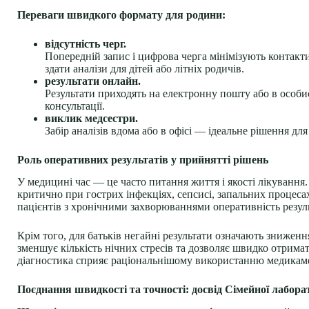
Переваги швидкого формату для родини:
відсутність черг.
Попередній запис і цифрова черга мінімізують контакт
здати аналізи для дітей або літніх родичів.
результати онлайн.
Результати приходять на електронну пошту або в особис
консультації.
виклик медсестри.
Забір аналізів вдома або в офісі — ідеальне рішення д
Роль оперативних результатів у прийнятті рішень
У медицині час — це часто питання життя і якості лікуванн
критично при гострих інфекціях, сепсисі, запальних процеса
пацієнтів з хронічними захворюваннями оперативність резул
Крім того, для батьків негайні результати означають знижен
зменшує кількість нічних стресів та дозволяє швидко отрима
діагностика сприяє раціональнішому використанню медикаме
Поєднання швидкості та точності: досвід Сімейної лаборат