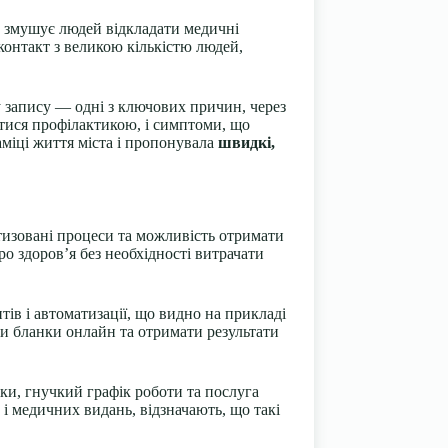
то змушує людей відкладати медичні
контакт з великою кількістю людей,
у запису — одні з ключових причин, через
атися профілактикою, і симптоми, що
міці життя міста і пропонувала
швидкі,
атизовані процеси та можливість отримати
о здоров’я без необхідності витрачати
в і автоматизації, що видно на прикладі
ти бланки онлайн та отримати результати
ки, гнучкий графік роботи та послуга
 і медичних видань, відзначають, що такі