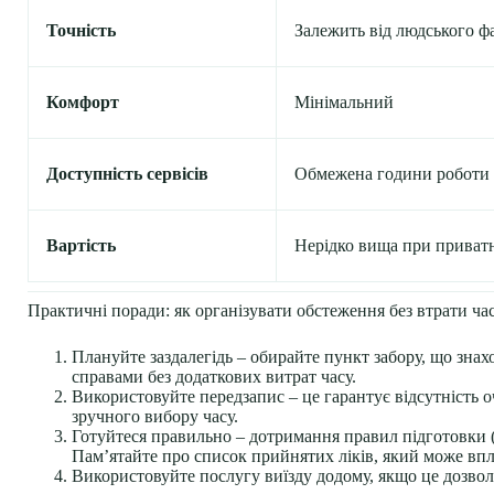
Точність
Залежить від людського ф
Комфорт
Мінімальний
Доступність сервісів
Обмежена години роботи
Вартість
Нерідко вища при приватн
Практичні поради: як організувати обстеження без втрати час
Плануйте заздалегідь – обирайте пункт забору, що зн
справами без додаткових витрат часу.
Використовуйте передзапис – це гарантує відсутність о
зручного вибору часу.
Готуйтеся правильно – дотримання правил підготовки (н
Пам’ятайте про список прийнятих ліків, який може впл
Використовуйте послугу виїзду додому, якщо це дозволя