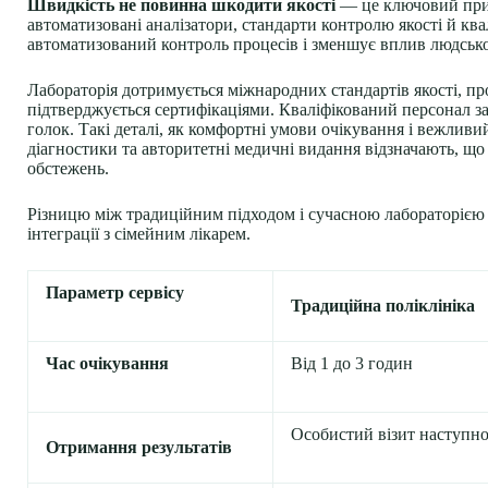
Швидкість не повинна шкодити якості
— це ключовий прин
автоматизовані аналізатори, стандарти контролю якості й к
автоматизований контроль процесів і зменшує вплив людськог
Лабораторія дотримується міжнародних стандартів якості, пр
підтверджується сертифікаціями. Кваліфікований персонал за
голок. Такі деталі, як комфортні умови очікування і вежливи
діагностики та авторитетні медичні видання відзначають, що
обстежень.
Різницю між традиційним підходом і сучасною лабораторією н
інтеграції з сімейним лікарем.
Параметр сервісу
Традиційна поліклініка
Час очікування
Від 1 до 3 годин
Особистий візит наступно
Отримання результатів