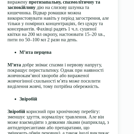
виражену
протизапальну, спазмолітичну та
заспокійливу
дію на слизову шлунка та
кишечника. Відвар ромашки можна
використовувати навіть у період загострення, але
тільки у помірних концентраціях, без цукру та
консервантів. Фахівці радять 1 ч.л. сушеної
квітки на 200 мл окропу, настоювати 15–20 хв.,
пити по 50–100 мл 2 рази на день.
М’ята перцева
М’ята
добре знімає спазми і нервову напругу,
покращує перистальтику. Однак при наявності
жовчнокам’яної хвороби або вираженої
жовчогінної схильності м’ята може посилити
виділення жовчі, тому потрібна обережність.
Звіробій
Звіробій
корисний при хронічному перебігу:
зменшує здуття, нормалізує травлення. Але він
може взаємодіяти з деякими ліками (наприклад, з
антидепресантами або препаратами, що
змінюють обмін речовин), а також іноді викликає