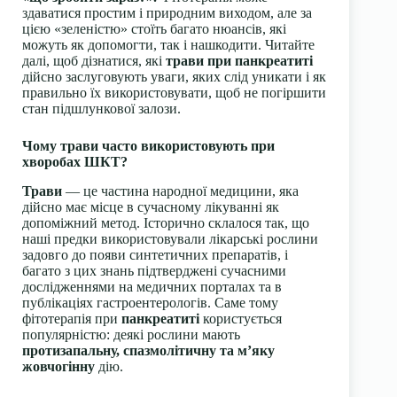
здаватися простим і природним виходом, але за
цією «зеленістю» стоїть багато нюансів, які
можуть як допомогти, так і нашкодити. Читайте
далі, щоб дізнатися, які
трави при панкреатиті
дійсно заслуговують уваги, яких слід уникати і як
правильно їх використовувати, щоб не погіршити
стан підшлункової залози.
Чому трави часто використовують при
хворобах ШКТ?
Трави
— це частина народної медицини, яка
дійсно має місце в сучасному лікуванні як
допоміжний метод. Історично склалося так, що
наші предки використовували лікарські рослини
задовго до появи синтетичних препаратів, і
багато з цих знань підтверджені сучасними
дослідженнями на медичних порталах та в
публікаціях гастроентерологів. Саме тому
фітотерапія при
панкреатиті
користується
популярністю: деякі рослини мають
протизапальну, спазмолітичну та м’яку
жовчогінну
дію.