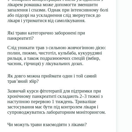
лікарем ромашка може допомогти зменшити
запалення і спазми. Однак при інтенсивному болі
або підозрі на ускладнення слід звернутися до
лікаря і утриматися від самолікування.
Які трави категорично заборонені при
панкреатиті?
Слід уникати трав з сильною жовчогінною дією:
полин, пижмо, чистотіл, кульбаба, кукурудзяні
рильця, а також подразнюючих спецій (імбир,
часник, гірчиця) у лікувальних дозах.
Як довго можна приймати один і той самий
трав’яний збір?
Зазвичай курси фітотерапії для підтримки при
хронічному панкреатиті складають 2–3 тижні з
наступною перервою 1 тиждень. Триваліше
застосування має бути під контролем лікаря і
супроводжуватись лабораторним моніторингом.
Чи можуть трави взаємодіяти з ліками?