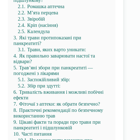
підшлункову?
2.1.
Ромашка аптечна
2.2.
М’ята перцева
2.3.
Звіробій
2.4.
Кріп (насіння)
2.5.
Календула
3.
Які трави протипоказані при
панкреатиті?
3.1.
Трави, яких варто уникати:
4.
Як правильно заварювати настої та
відвари?
5.
Трав’яні збори при панкреатиті —
погоджені з лікарями
5.1.
Заспокійливий збір:
5.2.
Збір при здутті:
6.
Тривалість вживання і можливі побічні
ефекти
7.
Фіточаї з аптеки: як обрати безпечно?
8.
Практичні рекомендації по безпечному
використанню трав
9.
Цікаві факти та поради про трави при
панкреатиті і підшлунковій
10.
Часті питання