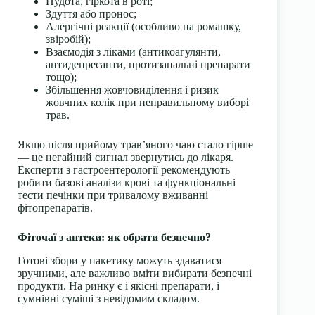
Нудота, гіркота в роті;
Здуття або пронос;
Алергічні реакції (особливо на ромашку,
звіробій);
Взаємодія з ліками (антикоагулянти,
антидепресанти, протизапальні препарати
тощо);
Збільшення жовчовиділення і ризик
жовчних колік при неправильному виборі
трав.
Якщо після прийому трав’яного чаю стало гірше
— це негайний сигнал звернутись до лікаря.
Експерти з гастроентерології рекомендують
робити базові аналізи крові та функціональні
тести печінки при тривалому вживанні
фітопрепаратів.
Фіточаї з аптеки: як обрати безпечно?
Готові збори у пакетику можуть здаватися
зручними, але важливо вміти вибирати безпечні
продукти. На ринку є і якісні препарати, і
сумнівні суміші з невідомим складом.