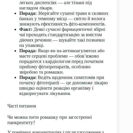
легких диспепсіях — але тільки під
наглядом лікаря.
Порада:
Зберігайте сушені трави в скляних
банках у темному місці — світло й волога
знижують ефективність фіто-компонентів.
Факт:
Деякі сучасні фармацевтичні збірні
чаї проходять стандартизацію за вмістом
діючих речовин — шукайте такі позначки
на упаковці.
Порада:
Якщо ви на антикоагулянтах або
маєте серцеві проблеми — обов’язково
порадьтеся з кардіологом перед початком
прийому фітопрепаратів, особливо
звіробою та ромашки.
Порада:
Ведіть щоденник симптомів при
початку фітотерапії — це допоможе лікарю
швидко оцінити реакцію організму і
відкоригувати лікування.
Часті питання
Чи можна пити ромашку при загостренні
панкреатиту?
У помірних концентраціях і після узгодження з