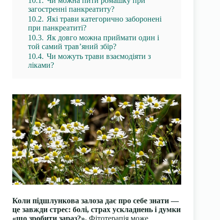
10.1.
Чи можна пити ромашку при
загостренні панкреатиту?
10.2.
Які трави категорично заборонені
при панкреатиті?
10.3.
Як довго можна приймати один і
той самий трав’яний збір?
10.4.
Чи можуть трави взаємодіяти з
ліками?
Коли підшлункова залоза дає про себе знати —
це завжди стрес: болі, страх ускладнень і думки
«що зробити зараз?».
Фітотерапія може