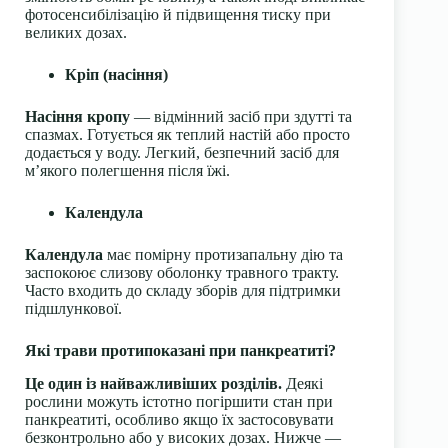
фотосенсибілізацію й підвищення тиску при
великих дозах.
Кріп (насіння)
Насіння кропу
— відмінний засіб при здутті та
спазмах. Готується як теплий настій або просто
додається у воду. Легкий, безпечний засіб для
м’якого полегшення після їжі.
Календула
Календула
має помірну протизапальну дію та
заспокоює слизову оболонку травного тракту.
Часто входить до складу зборів для підтримки
підшлункової.
Які трави протипоказані при панкреатиті?
Це один із найважливіших розділів.
Деякі
рослини можуть істотно погіршити стан при
панкреатиті, особливо якщо їх застосовувати
безконтрольно або у високих дозах. Нижче —