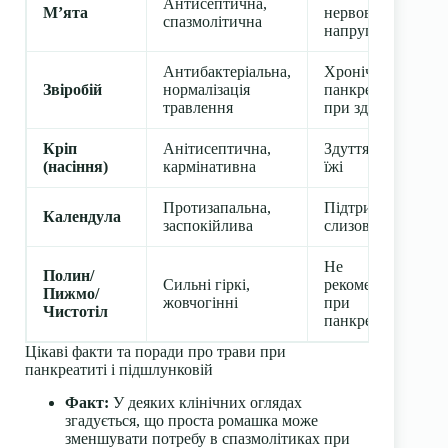
Антисептична,
М’ята
нервова
спазмолітична
напруга
Антибактеріальна,
Хронічний
Звіробій
нормалізація
панкреатит
травлення
при здутті
Кріп
Анітисептична,
Здуття, після
(насіння)
кармінативна
їжі
Протизапальна,
Підтримка
Календула
заспокійлива
слизової
Не
Полин/
Сильні гіркі,
рекомендовані
Пижмо/
жовчогінні
при
Чистотіл
панкреатиті
Цікаві факти та поради про трави при
панкреатиті і підшлунковій
Факт:
У деяких клінічних оглядах
згадується, що проста ромашка може
зменшувати потребу в спазмолітиках при