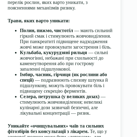
перелік рослин, яких варто уникати, з
поясненнями механізмів ризику.
Трави, яких варто уникати:
Полин, пижмо, чистотіл
— мають сильний
гіркий смак і стимулюють жовчовиділення.
При панкреатиті підвищене надходження
жовчі може провокувати загострення і біль.
Кульбаба, кукурудзяні рильця
— сильні
жовчогінні, небажані при схильності до
каменеутворення або при гострому
запаленні підшлункової.
Імбир, часник, гірчиця (як рослини або
спеції)
— подразнюють слизову шлунка й
підшлункову, можуть провокувати біль і
підвищену секрецію ферментів.
Селера, петрушка (у великих дозах)
—
стимулюють жовчовиділення; невеликі
кулінарні дози зазвичай безпечні, але
лікувальні концентрації — ризик.
Уникайте «очищувальних» чаїв та сильних
фітозбірів без консультації з лікарем.
Те, що у
здорової людини може бути «детоксом», для