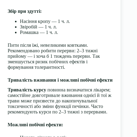
Збір при здутті:
Насіння кропу — 1 ч. л.
Звіробій — 1 ч. л.
Ромашка — 1 ч. л.
Пити після їжі, невеликими ковтками.
Рекомендовано робити перерви: 2–3 тижні
прийому — і хоча б 1 тиждень перерви. Так
зменшується ризик побічних ефектів і
формування толерантності.
Тривалість вживання і можливі побічні ефекти
Тривалість курсу
повинна визначатися лікарем;
самостійне довготривале вживання однієї й тої ж
трави може призвести до накопичувальної
токсичності або зміни функції печінки. Часто
рекомендують курси по 2–3 тижні з перервами.
Можливі побічні ефекти: