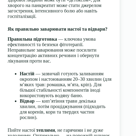
хворого на панкреатит може стати джерелом
загострення, інтенсивного болю або навіть
госпіталізації.
Як правильно заварювати настої та відвари?
Правильна підготовка
— ключова умова
ефективності та безпеки фітотерапії.
Неправильне заварювання може посилити
концентрацію активних речовин і обернути
лікування проти вас.
Настій
— зазвичай готують заливанням
окропом і настоюванням 20–30 хвилин (для
м’яких трав: ромашка, м’ята, кріп). Для
більшої стабільності компонентів іноді
використовують водяну баню.
Відвар
— кип’ятіння трави декілька
хвилин, потім проціджування (підходить
для коренів, кори та твердих частин
рослин).
Пийте настої
теплими
, не гарячими і не дуже
холодними. Оптимально — на порожній шлунок