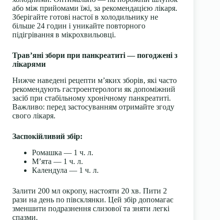
або між прийомами їжі, за рекомендацією лікаря.
Зберігайте готові настої в холодильнику не
більше 24 годин і уникайте повторного
підігрівання в мікрохвильовці.
Трав’яні збори при панкреатиті — погоджені з
лікарями
Нижче наведені рецепти м’яких зборів, які часто
рекомендують гастроентерологи як допоміжний
засіб при стабільному хронічному панкреатиті.
Важливо: перед застосуванням отримайте згоду
свого лікаря.
Заспокійливий збір:
Ромашка — 1 ч. л.
М’ята — 1 ч. л.
Календула — 1 ч. л.
Залити 200 мл окропу, настояти 20 хв. Пити 2
рази на день по півсклянки. Цей збір допомагає
зменшити подразнення слизової та зняти легкі
спазми.