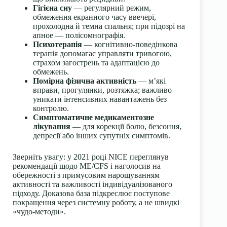
Гігієна сну
— регулярний режим,
обмеження екранного часу ввечері,
прохолодна й темна спальня; при підозрі на
апное — полісомнографія.
Психотерапія
— когнітивно-поведінкова
терапія допомагає управляти тривогою,
страхом загострень та адаптацією до
обмежень.
Помірна фізична активність
— м’які
вправи, прогулянки, розтяжка; важливо
уникати інтенсивних навантажень без
контролю.
Симптоматичне медикаментозне
лікування
— для корекції болю, безсоння,
депресії або інших супутніх симптомів.
Зверніть увагу: у 2021 році NICE переглянув
рекомендації щодо ME/CFS і наголосив на
обережності з примусовим нарощуванням
активності та важливості індивідуалізованого
підходу. Доказова база підкреслює поступове
покращення через системну роботу, а не швидкі
«чудо-методи».