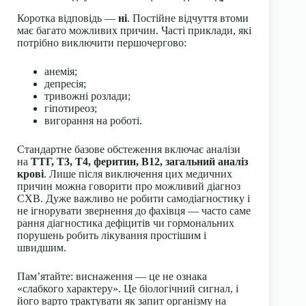
Коротка відповідь —
ні
. Постійне відчуття втоми
має багато можливих причин. Часті приклади, які
потрібно виключити першочергово:
анемія;
депресія;
тривожні розлади;
гіпотиреоз;
вигорання на роботі.
Стандартне базове обстеження включає аналізи
на
ТТГ, Т3, Т4, феритин, В12, загальний аналіз
крові
. Лише після виключення цих медичних
причин можна говорити про можливий діагноз
СХВ. Дуже важливо не робити самодіагностику і
не ігнорувати звернення до фахівця — часто саме
рання діагностика дефіцитів чи гормональних
порушень робить лікування простішим і
швидшим.
Пам’ятайте: виснаження — це не ознака
«слабкого характеру». Це біологічний сигнал, і
його варто трактувати як запит організму на