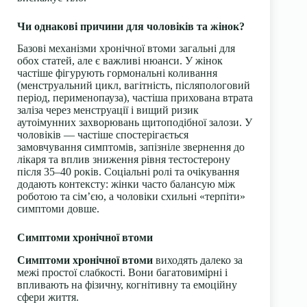
Чи однакові причини для чоловіків та жінок?
Базові механізми хронічної втоми загальні для
обох статей, але є важливі нюанси. У жінок
частіше фігурують гормональні коливання
(менструальний цикл, вагітність, післяпологовий
період, перименопауза), частіша прихована втрата
заліза через менструації і вищий ризик
аутоімунних захворювань щитоподібної залози. У
чоловіків — частіше спостерігається
замовчування симптомів, запізніле звернення до
лікаря та вплив зниження рівня тестостерону
після 35–40 років. Соціальні ролі та очікування
додають контексту: жінки часто балансую між
роботою та сім’єю, а чоловіки схильні «терпіти»
симптоми довше.
Симптоми хронічної втоми
Симптоми хронічної втоми
виходять далеко за
межі простої слабкості. Вони багатовимірні і
впливають на фізичну, когнітивну та емоційну
сфери життя.