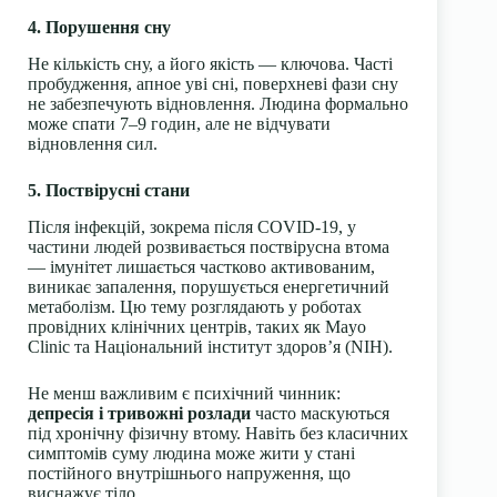
4. Порушення сну
Не кількість сну, а його якість — ключова. Часті
пробудження, апное уві сні, поверхневі фази сну
не забезпечують відновлення. Людина формально
може спати 7–9 годин, але не відчувати
відновлення сил.
5. Поствірусні стани
Після інфекцій, зокрема після COVID-19, у
частини людей розвивається поствірусна втома
— імунітет лишається частково активованим,
виникає запалення, порушується енергетичний
метаболізм. Цю тему розглядають у роботах
провідних клінічних центрів, таких як Mayo
Clinic та Національний інститут здоров’я (NIH).
Не менш важливим є психічний чинник:
депресія і тривожні розлади
часто маскуються
під хронічну фізичну втому. Навіть без класичних
симптомів суму людина може жити у стані
постійного внутрішнього напруження, що
виснажує тіло.