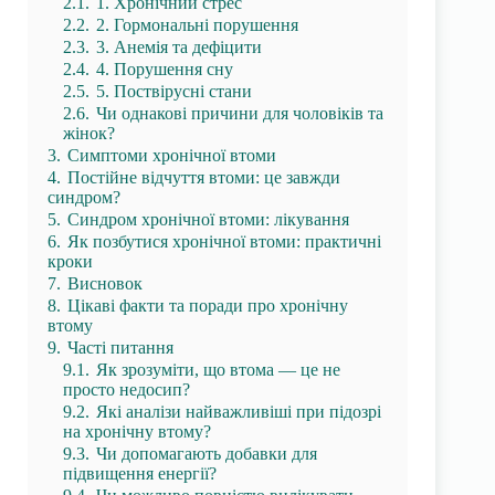
2.1.
1. Хронічний стрес
2.2.
2. Гормональні порушення
2.3.
3. Анемія та дефіцити
2.4.
4. Порушення сну
2.5.
5. Поствірусні стани
2.6.
Чи однакові причини для чоловіків та
жінок?
3.
Симптоми хронічної втоми
4.
Постійне відчуття втоми: це завжди
синдром?
5.
Синдром хронічної втоми: лікування
6.
Як позбутися хронічної втоми: практичні
кроки
7.
Висновок
8.
Цікаві факти та поради про хронічну
втому
9.
Часті питання
9.1.
Як зрозуміти, що втома — це не
просто недосип?
9.2.
Які аналізи найважливіші при підозрі
на хронічну втому?
9.3.
Чи допомагають добавки для
підвищення енергії?