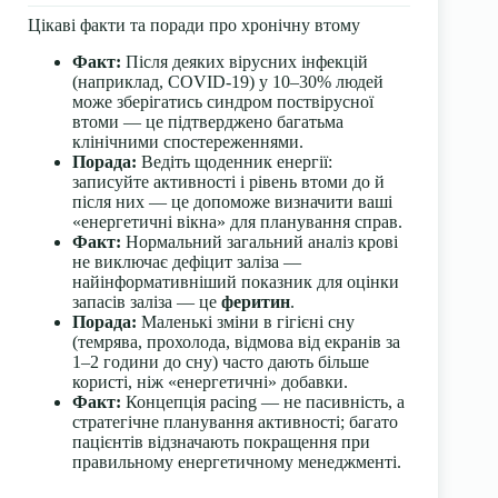
Цікаві факти та поради про хронічну втому
Факт:
Після деяких вірусних інфекцій
(наприклад, COVID-19) у 10–30% людей
може зберігатись синдром поствірусної
втоми — це підтверджено багатьма
клінічними спостереженнями.
Порада:
Ведіть щоденник енергії:
записуйте активності і рівень втоми до й
після них — це допоможе визначити ваші
«енергетичні вікна» для планування справ.
Факт:
Нормальний загальний аналіз крові
не виключає дефіцит заліза —
найінформативніший показник для оцінки
запасів заліза — це
феритин
.
Порада:
Маленькі зміни в гігієні сну
(темрява, прохолода, відмова від екранів за
1–2 години до сну) часто дають більше
користі, ніж «енергетичні» добавки.
Факт:
Концепція pacing — не пасивність, а
стратегічне планування активності; багато
пацієнтів відзначають покращення при
правильному енергетичному менеджменті.