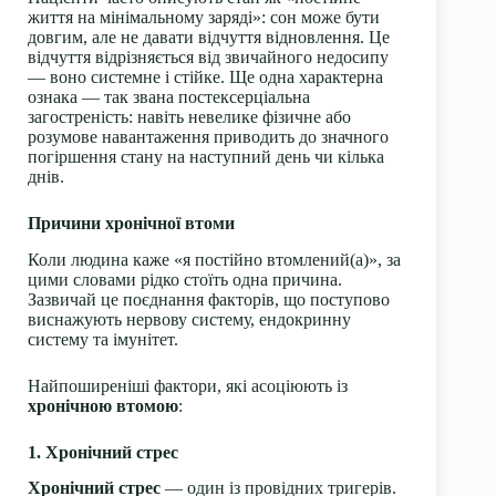
життя на мінімальному заряді»: сон може бути
довгим, але не давати відчуття відновлення. Це
відчуття відрізняється від звичайного недосипу
— воно системне і стійке. Ще одна характерна
ознака — так звана постексерціальна
загостреність: навіть невелике фізичне або
розумове навантаження приводить до значного
погіршення стану на наступний день чи кілька
днів.
Причини хронічної втоми
Коли людина каже «я постійно втомлений(а)», за
цими словами рідко стоїть одна причина.
Зазвичай це поєднання факторів, що поступово
виснажують нервову систему, ендокринну
систему та імунітет.
Найпоширеніші фактори, які асоціюють із
хронічною втомою
:
1. Хронічний стрес
Хронічний стрес
— один із провідних тригерів.