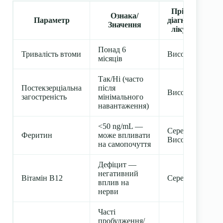
Пріоритет
Ознака/
Параметр
діагностики/
Значення
лікування
Понад 6
Тривалість втоми
Високий
місяців
Так/Ні (часто
Постекзерціальна
після
Високий
загостреність
мінімального
навантаження)
<50 ng/mL —
Середній/
Феритин
може впливати
Високий
на самопочуття
Дефіцит —
негативний
Вітамін B12
Середній
вплив на
нерви
Часті
пробудження/