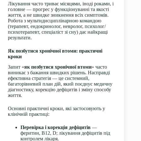
Лікування часто триває місяцями, іноді роками, і
головне — прогрес у функціонуванні та якості
життя, а не швидке зникнення всіх симптомів.
Робота з мультидисциплінарною командою
(терапевт, ендокринолог, невролог, психолог/
психотерапевт, спеціаліст зі сну) дає найкращі
результати.
Як позбутися хронічної втоми: практичні
кроки
Запит «
як позбутися хронічної втоми
» часто
виникає з бажання швидких рішень. Насправді
ефективна стратегія — це системний,
багаторівневий план дій, який поєднує медичну
діагностику, корекцію дефіцитів і зміну способу
життя.
Основні практичні кроки, які застосовують у
клінічній практиці:
Перевірка і корекція дефіцитів
—
феритин, В12, D; лікування дефіцитів під
контролем лікаря.