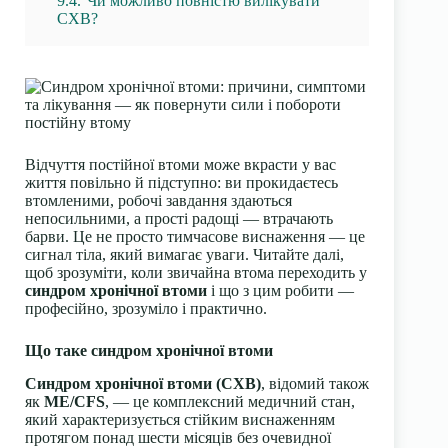
9.4.
Чи можливо повністю вилікувати
СХВ?
Відчуття постійної втоми може вкрасти у вас
життя повільно й підступно: ви прокидаєтесь
втомленими, робочі завдання здаються
непосильними, а прості радощі — втрачають
барви. Це не просто тимчасове виснаження — це
сигнал тіла, який вимагає уваги. Читайте далі,
щоб зрозуміти, коли звичайна втома переходить у
синдром хронічної втоми
і що з цим робити —
професійно, зрозуміло і практично.
Що таке синдром хронічної втоми
Синдром хронічної втоми (СХВ)
, відомий також
як
ME/CFS
, — це комплексний медичний стан,
який характеризується стійким виснаженням
протягом понад шести місяців без очевидної