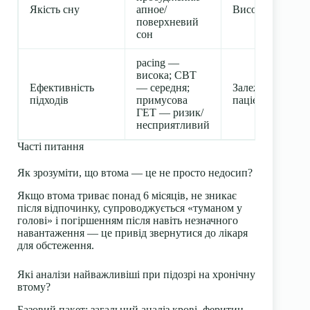
Якість сну
апное/
Високий
поверхневий
сон
pacing —
висока; CBT
Ефективність
— середня;
Залежить від
підходів
примусова
пацієнта
ГЕТ — ризик/
несприятливий
Часті питання
Як зрозуміти, що втома — це не просто недосип?
Якщо втома триває понад 6 місяців, не зникає
після відпочинку, супроводжується «туманом у
голові» і погіршенням після навіть незначного
навантаження — це привід звернутися до лікаря
для обстеження.
Які аналізи найважливіші при підозрі на хронічну
втому?
Базовий пакет: загальний аналіз крові, феритин,