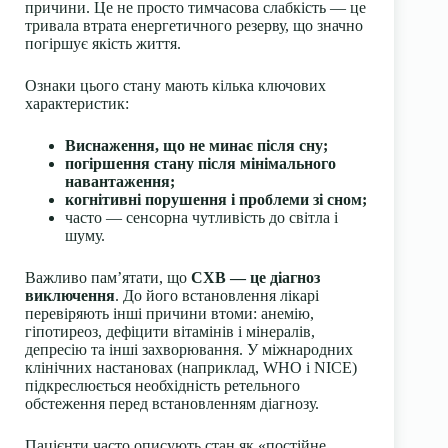
причини. Це не просто тимчасова слабкість — це
тривала втрата енергетичного резерву, що значно
погіршує якість життя.
Ознаки цього стану мають кілька ключових
характеристик:
Виснаження, що не минає після сну;
погіршення стану після мінімального
навантаження;
когнітивні порушення і проблеми зі сном;
часто — сенсорна чутливість до світла і
шуму.
Важливо пам’ятати, що
СХВ — це діагноз
виключення
. До його встановлення лікарі
перевіряють інші причини втоми: анемію,
гіпотиреоз, дефіцити вітамінів і мінералів,
депресію та інші захворювання. У міжнародних
клінічних настановах (наприклад, WHO і NICE)
підкреслюється необхідність ретельного
обстеження перед встановленням діагнозу.
Пацієнти часто описують стан як «постійне