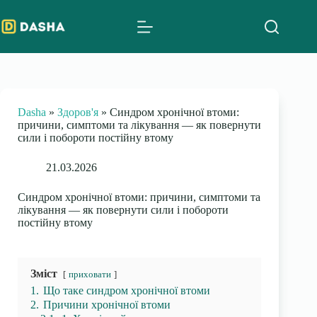
Skip
to
content
Dasha
»
Здоров'я
»
Синдром хронічної втоми:
причини, симптоми та лікування — як повернути
сили і побороти постійну втому
21.03.2026
Синдром хронічної втоми: причини, симптоми та
лікування — як повернути сили і побороти
постійну втому
Зміст
приховати
1.
Що таке синдром хронічної втоми
2.
Причини хронічної втоми