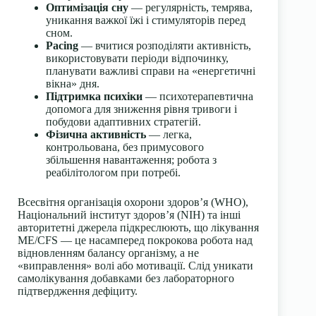
Оптимізація сну
— регулярність, темрява,
уникання важкої їжі і стимуляторів перед
сном.
Pacing
— вчитися розподіляти активність,
використовувати періоди відпочинку,
планувати важливі справи на «енергетичні
вікна» дня.
Підтримка психіки
— психотерапевтична
допомога для зниження рівня тривоги і
побудови адаптивних стратегій.
Фізична активність
— легка,
контрольована, без примусового
збільшення навантаження; робота з
реабілітологом при потребі.
Всесвітня організація охорони здоров’я (WHO),
Національний інститут здоров’я (NIH) та інші
авторитетні джерела підкреслюють, що лікування
ME/CFS — це насамперед покрокова робота над
відновленням балансу організму, а не
«виправлення» волі або мотивації. Слід уникати
самолікування добавками без лабораторного
підтвердження дефіциту.