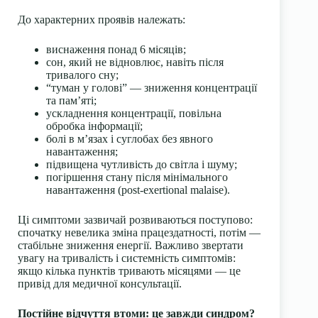
До характерних проявів належать:
виснаження понад 6 місяців;
сон, який не відновлює, навіть після
тривалого сну;
“туман у голові” — зниження концентрації
та пам’яті;
ускладнення концентрації, повільна
обробка інформації;
болі в м’язах і суглобах без явного
навантаження;
підвищена чутливість до світла і шуму;
погіршення стану після мінімального
навантаження (post-exertional malaise).
Ці симптоми зазвичай розвиваються поступово:
спочатку невелика зміна працездатності, потім —
стабільне зниження енергії. Важливо звертати
увагу на тривалість і системність симптомів:
якщо кілька пунктів тривають місяцями — це
привід для медичної консультації.
Постійне відчуття втоми: це завжди синдром?