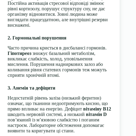
Постійна активація стресової відповіді змінює
рівні кортизолу, порушує структуру сну, не дає
організму відновитися. Зовні людина може
виглядати працездатною, але внутрішні резерви
виснажені.
2. Гормональні порушення
Часто причина криється в дисбалансі гормонів.
Гіпотиреоз
знижує базальний метаболізм,
викликає слабкість, холод, уповільнення
мислення. Порушення надниркових залоз або
коливання рівня статевих гормонів теж можуть
сприяти хронічній втомі.
3. Анемія та дефіцити
Недостатній рівень заліза (низький феритин)
означає, що тканини недоотримують кисню, що
прямо впливає на енергію. Дефіцит
вітаміну B12
шкодить нервовій системі, а низький
вітамін D
пов’язаний із м’язовою слабкістю і поганим
настроєм. Лабораторне обстеження допомагає
виявити та коригувати ці стани.