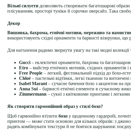
Вільні силуети
дозволяють створювати багатошарові образи т
плісуванням, просторі туніки й сорочки оверсайз. Така своб
Декор
Вишивка, бахрома, етнічні мотиви, мереживо та намисти
використовують східні орнаменти та барвисті візерунки, що 
Для натхнення радимо звернути увагу на такі модні колекції
Gucci
– еклектичні орнаменти, бахрома та багатошарові
Etro
– майстер етнічних мотивів, східних орнаментів і
Free People
– легкий, фестивальний підхід до бохо-есте
Chloé
– пастельні відтінки, легкі тканини та витончені 
Isabel Marant
– сучасне бачення бохо з акцентом на про
Anna Sui
– барвисті етнічні елементи в сучасному вико
Zimmermann
– сукні з квітковими принтами і легкими
Як створити гармонійний образ у стилі бохо?
Щоб гармонійно втілити
бохо
у щоденному гардеробі, почніт
принтом — може стати основою для кількох образів: з джинс
радять комбінувати текстури й не боятися шарування: поєд