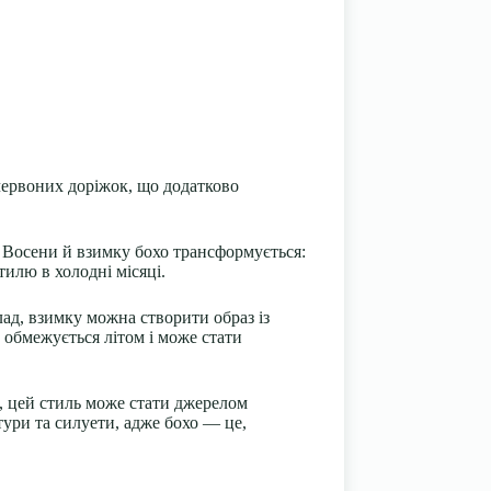
 червоних доріжок, що додатково
. Восени й взимку бохо трансформується:
тилю в холодні місяці.
ад, взимку можна створити образ із
обмежується літом і може стати
е, цей стиль може стати джерелом
тури та силуети, адже бохо — це,