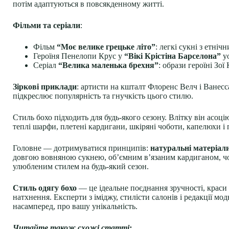
потім адаптуються в повсякденному житті.
Фільми та серіали
:
Фільм
“Моє велике грецьке літо”
: легкі сукні з етні
Героїня Пенелопи Крус у
“Вікі Крістіна Барселона”
уо
Серіал
“Велика маленька брехня”
: образи героїні Зо
Зіркові приклади
: артисти на кшталт Флоренс Велч і Ванесс
підкреслює популярність та гнучкість цього стилю.
Стиль бохо підходить для будь-якого сезону. Влітку він асо
теплі шарфи, плетені кардигани, шкіряні чоботи, капелюхи і 
Головне — дотримуватися принципів:
натуральні матеріал
довгою вовняною сукнею, об’ємним в’язаним кардиганом, чо
улюбленим стилем на будь-який сезон.
Стиль одягу бохо
— це ідеальне поєднання зручності, краси 
натхнення. Експерти з іміджу, стилісти салонів і редакції м
насамперед, про вашу унікальність.
Читайте також схожі статті: