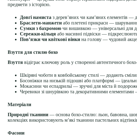
предмети з історією.
Довгі намиста
з дерев’яних чи кам’яних елементів — д
Браслети-манжети
або плетені прикраси — шарування 
Сумки з бахромою
чи вишивкою — універсальні для ден
Сережки-кільця
або масивні підвіски — підкреслюють 
Пов’язки чи квіткові вінки
на голову — чудовий акцен
Взуття для стилю бохо
Взуття
відіграє ключову роль у створенні автентичного бохо-
Шкіряні чоботи в ковбойському стилі — додають смілив
Босоніжки на низькій підошві або платформі — ідеальні 
Мокасини чи еспадрильї — зручні для міста й подорож
Черевики зі шнурівкою та декоративними елементами — 
Матеріали
Природні тканини
— основа бохо-стилю: льон, бавовна, шов
колекціях використовують м’які тканини пастельних відтінків
Фасони