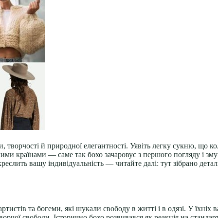
, творчості й природної елегантності. Уявіть легку сукню, що ко
кими країнами — саме так бохо зачаровує з першого погляду і зм
еслить вашу індивідуальність — читайте далі: тут зібрано деталь
тистів та богеми, які шукали свободу в житті і в одязі. У їхніх в
ворчої свободи. Історично бохо розвивався як реакція на стандар