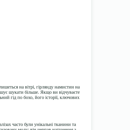
лишеться на вітрі, гірлянду намистин на
ушує шукати більше. Якщо ви відчуваєте
ний гід по бохо, його історії, ключових
алізах часто були унікальні тканини та
тизовану моду: він черпав натхнення з