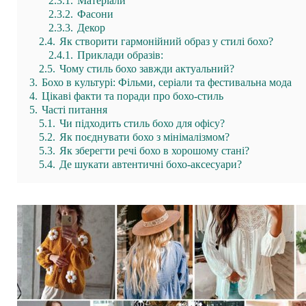
2.3.1.
Матеріали
2.3.2.
Фасони
2.3.3.
Декор
2.4.
Як створити гармонійний образ у стилі бохо?
2.4.1.
Приклади образів:
2.5.
Чому стиль бохо завжди актуальний?
3.
Бохо в культурі: Фільми, серіали та фестивальна мода
4.
Цікаві факти та поради про бохо-стиль
5.
Часті питання
5.1.
Чи підходить стиль бохо для офісу?
5.2.
Як поєднувати бохо з мінімалізмом?
5.3.
Як зберегти речі бохо в хорошому стані?
5.4.
Де шукати автентичні бохо-аксесуари?