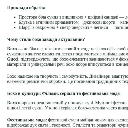
Приклади образів:
Простора біла сукня з вишивкою + шкіряні сандалі — 
Блузка з етнічним орнаментом + джинсові шорти + кап
Шарф із бахромою + светр оверсайз + легінси — затишн
Чому стиль бохо завжди актуальний?
Бохо
— це більше, ніж тимчасовий тренд: це філософія свобод
сучасного життя: елементи легко поєднуються з мінімалізмом
Gucci
, підтверджують, що бохо-елементи залишаються у фоку
матеріали й універсальні речі бохо добре вписуються в конце
Бохо надихає на творчість і самобутність. Дизайнери адапту
елементи ремісничої обробки. Це поєднання традиційних техн
Бохо в культурі: Фільми, серіали та фестивальна мода
Бохо
широко представлений у поп-культурі. Музичні фестивал
вінки і легкі сукні. У кіно і серіалах бохо-естетика часто ви
Фестивальна мода
: фестивалі стали майданчиком для експе
відображає дух свята і творчості. Стилісти та редактори жу