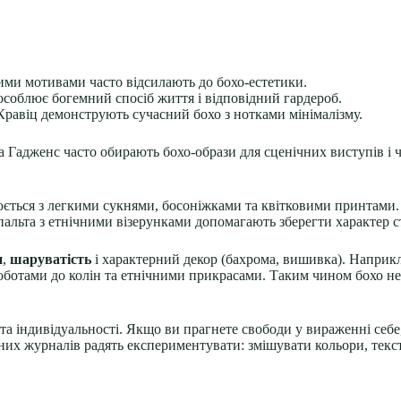
чними мотивами часто відсилають до бохо-естетики.
соблює богемний спосіб життя і відповідний гардероб.
ї Кравіц демонструють сучасний бохо з нотками мінімалізму.
а Гадженс часто обирають бохо-образи для сценічних виступів і
ціюється з легкими сукнями, босоніжками та квітковими принтами
пальта з етнічними візерунками допомагають зберегти характер с
и
,
шаруватість
і характерний декор (бахрома, вишивка). Наприкл
ботами до колін та етнічними прикрасами. Таким чином бохо не 
та індивідуальності. Якщо ви прагнете свободи у вираженні себ
одних журналів радять експериментувати: змішувати кольори, текс