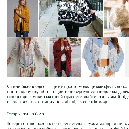
Стиль бохо в одязі
— це не просто мода, це маніфест свободи
шиї та відчуття, ніби ви щойно повернулися з подорожі дале
поклик до самовираження й прагнете знайти стиль, який підкр
елементах і практичних порадів від експертів моди.
Історія стилю бохо
Історія
стилю бохо тісно переплетена з рухом мандрівників, ар
аксесуари ручної роботи — символи культурних зустрічей і т