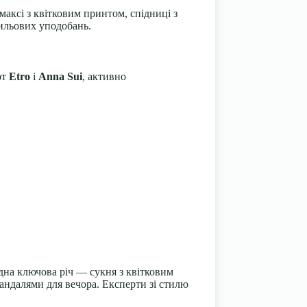
аксі з квітковим принтом, спідниці з
тильових уподобань.
от
Etro
і
Anna Sui
, активно
дна ключова річ — сукня з квітковим
андалями для вечора. Експерти зі стилю