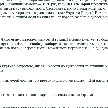
тури. Важливий момент — 1976 рік, коли
Ів Сен-Лоран
презентув
етиці статусу високої моди. Сьогодні великі будинки моди, як-от
рендами. Авторитетні видання на кшталт Vogue та Harper’s Bazaar
льтанти зі стійкої моди на кшталт Christopher Raeburn підкреслюю
я. Якщо
етно
відтворює конкретні традиції певних культур, то бо
ний принцип бохо —
свобода вибору
, легка невимушеність і багато
чають його універсальність і можливість персоналізації під інди
 куртка з бахромою, шкіряні чоботи до щиколотки та етнічний к
ів.
иган, чорні лосини та капелюх із широкими полями. Цей варіант
п із вишивкою, легкий шарф та босоніжки на платформі.
 завершать образ і додадуть йому характеру. Зверніть увагу на н