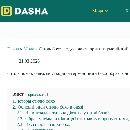
Skip
to
Мода
Кр
content
Dasha
»
Мода
»
Стиль бохо в одязі: як створити гармонійний 
21.03.2026
Стиль бохо в одязі: як створити гармонійний бохо-образ із н
Зміст
приховати
1.
Історія стилю бохо
2.
Основні риси стилю бохо в одязі
2.1.
Як виглядає стильна дівчина у стилі бохо?
2.2.
Образ 3: Максі-спідниця із яскравими орнаментами,
2.3.
Взуття для стилю бохо