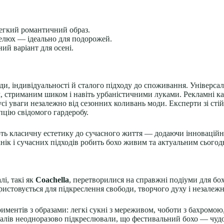
легкий романтичний образ.
елюх — ідеально для подорожей.
ий варіант для осені.
и, індивідуальності й сталого підходу до споживання. Універсал
, стриманим шиком і навіть урбаністичними луками. Рекламні ка
сі уваги незалежно від сезонних коливань моди. Експерти зі сті
пцію свідомого гардеробу.
ють класичну естетику до сучасного життя — додаючи інноваційні
ік і сучасних підходів робить бохо живим та актуальним сьогодн
і, такі як
Coachella
, перетворилися на справжні подіуми для бох
користовується для підкреслення свободи, творчого духу і незалеж
риментів з образами: легкі сукні з мереживом, чоботи з бахромо
рналів неодноразово підкреслювали, що фестивальний бохо — чудов