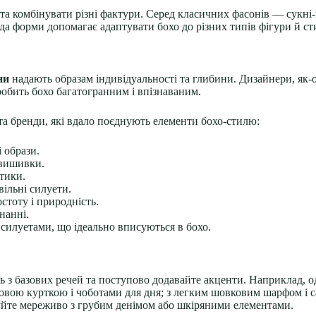
а комбінувати різні фактури. Серед класичних фасонів — сукні-м
ода форми допомагає адаптувати бохо до різних типів фігури й с
ни
надають образам індивідуальності та глибини. Дизайнери, як-
робить бохо багатогранним і впізнаваним.
 та бренди, які вдало поєднують елементи бохо-стилю:
 образи.
 вишивки.
тики.
вільні силуети.
стоту і природність.
нанні.
 силуетами, що ідеально вписуються в бохо.
ь з базових речей та поступово додавайте акценти. Наприклад, о
овою курткою і чоботами для дня; з легким шовковим шарфом і с
нуйте мереживо з грубим денімом або шкіряними елементами.