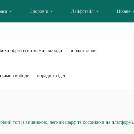
аса
Здоров’я
Лайфстайл
Цікаве
бохо-образ із нотками свободи — поради та ідеї
отками свободи — поради та ідеї
 білий топ із вишивкою, легкий шарф та босоніжки на платформі