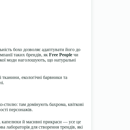
ьність бохо дозволяє адаптувати його до
мпанії таких брендів, як
Free People
чи
йкої моди наголошують, що натуральні
 тканини, екологічні барвники та
і.
о-стилю: там домінують бахрома, квіткові
ності персонажів.
ю, капелюхи й масивні прикраси — усе це
а лабораторія для створення трендів, які