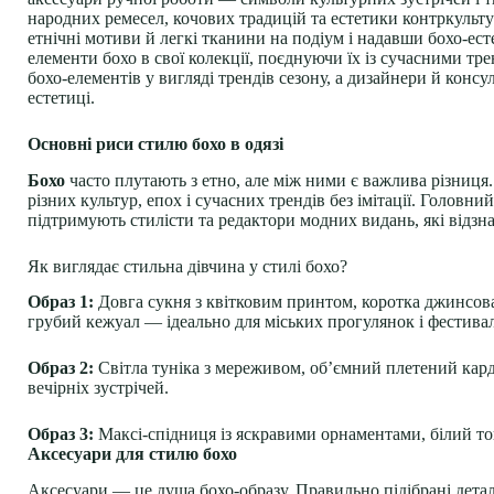
народних ремесел, кочових традицій та естетики контркуль
етнічні мотиви й легкі тканини на подіум і надавши бохо-ест
елементи бохо в свої колекції, поєднуючи їх із сучасними т
бохо-елементів у вигляді трендів сезону, а дизайнери й консу
естетиці.
Основні риси стилю бохо в одязі
Бохо
часто плутають з етно, але між ними є важлива різниц
різних культур, епох і сучасних трендів без імітації. Голов
підтримують стилісти та редактори модних видань, які відзна
Як виглядає стильна дівчина у стилі бохо?
Образ 1:
Довга сукня з квітковим принтом, коротка джинсова
грубий кежуал — ідеально для міських прогулянок і фестивал
Образ 2:
Світла туніка з мереживом, об’ємний плетений кард
вечірніх зустрічей.
Образ 3:
Максі-спідниця із яскравими орнаментами, білий то
Аксесуари для стилю бохо
Аксесуари — це душа бохо-образу. Правильно підібрані деталі