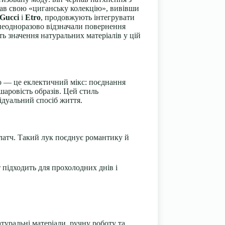
ав свою «циганську колекцію», вивівши
Gucci
і
Etro
, продовжують інтегрувати
 неодноразово відзначали повернення
ть значення натуральних матеріалів у цій
хо — це еклектичний мікс: поєднання
шаровість образів. Цей стиль
відуальний спосіб життя.
латч. Такий лук поєднує романтику й
 підходить для прохолодних днів і
атуральні матеріали, ручну роботу та