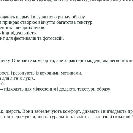
одають шарму і візуального ритму образу.
прикрас створює відчуття багатства текстур.
них і вечірніх луків.
індивідуальність.
т для фестивалів та фотосесій.
луку. Обирайте комфортні, але характерні моделі, які легко поєд
ості і резонують із кочовими мотивами.
для літніх луків.
ей.
підходять для міжсезоння і додають текстури образу.
к, шерсть. Вони забезпечують комфорт, дихають і виглядають п
, підтверджуючи, що натуральність і якість — ключові складові 