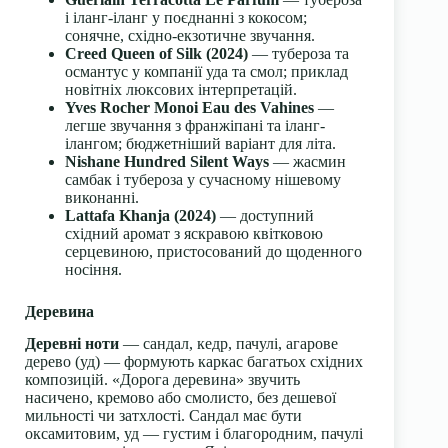
і іланг-іланг у поєднанні з кокосом;
сонячне, східно-екзотичне звучання.
Creed Queen of Silk (2024)
— тубероза та
османтус у компанії уда та смол; приклад
новітніх люксових інтерпретацій.
Yves Rocher Monoi Eau des Vahines
—
легше звучання з франжіпані та іланг-
ілангом; бюджетніший варіант для літа.
Nishane Hundred Silent Ways
— жасмин
самбак і тубероза у сучасному нішевому
виконанні.
Lattafa Khanja (2024)
— доступний
східний аромат з яскравою квітковою
серцевиною, пристосований до щоденного
носіння.
Деревина
Деревні ноти
— сандал, кедр, пачулі, агарове
дерево (уд) — формують каркас багатьох східних
композицій. «Дорога деревина» звучить
насичено, кремово або смолисто, без дешевої
мильності чи затхлості. Сандал має бути
оксамитовим, уд — густим і благородним, пачулі