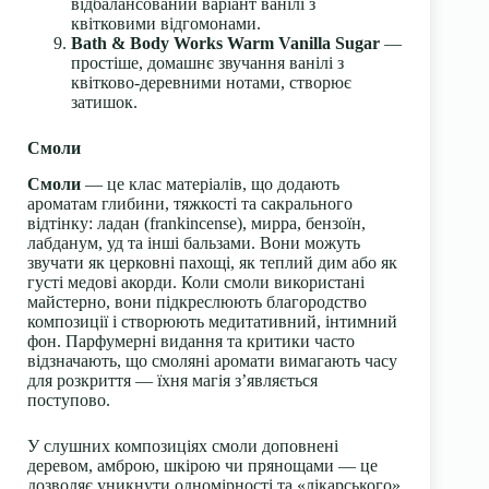
відбалансований варіант ванілі з
квітковими відгомонами.
Bath & Body Works Warm Vanilla Sugar
—
простіше, домашнє звучання ванілі з
квітково-деревними нотами, створює
затишок.
Смоли
Смоли
— це клас матеріалів, що додають
ароматам глибини, тяжкості та сакрального
відтінку: ладан (frankincense), мирра, бензоїн,
лабданум, уд та інші бальзами. Вони можуть
звучати як церковні пахощі, як теплий дим або як
густі медові акорди. Коли смоли використані
майстерно, вони підкреслюють благородство
композиції і створюють медитативний, інтимний
фон. Парфумерні видання та критики часто
відзначають, що смоляні аромати вимагають часу
для розкриття — їхня магія зʼявляється
поступово.
У слушних композиціях смоли доповнені
деревом, амброю, шкірою чи прянощами — це
дозволяє уникнути одномірності та «лікарського»