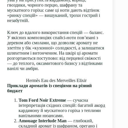
гвоздики, чорного перцю, шафрану та
мускатного горіха: саме ці ноти дають відтінок
«ринку спецій» — вишуканий, трохи гострий і
незабутній.
Ключ до вдалого використання спецій — баланс.
У якісних композиціях спайсі-ноти повʼязані з
деревом або смолами, що дозволяє аромату не
злетіти у бік «кухонної» солодкості, а залишатися
шляхетним і витонченим. На шкірі ці аромати
розгортаються поступово: від перцевої свіжості
— до теплого, оксамитового базису з відтінками
ванілі чи амбри.
Hermès Eau des Merveilles Elixir
Приклади ароматів із спеціями на різний
бюджет
Tom Ford Noir Extreme
— сучасна
інтерпретація східних спецій: багатий акорд
кардамону й мускатного горіха з теплими
ванільними нюансами.
Amouage Interlude Man
— глибокий,
складний аромат із шафраном, орегано і