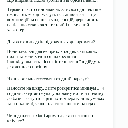
Що відрізняє східні аромати від орієнтальних?
Терміни часто синонімічні, але сьогодні частіше
вживають «східні». Суть не змінюється — це
композиції на основі смол, спецій, деревини та
ванілі, що створюють теплий і насичений
характер.
Для яких випадків підходять східні аромати?
Вони ідеальні для вечірніх виходів, святкових
подій та коли хочеться підкреслити
індивідуальність. Легші інтерпретації підійдуть
для денного носіння.
Як правильно тестувати східний парфум?
Наносьте на шкіру, дайте розкритися мінімум 3–4
години; звертайте увагу на зміну нот від початку
до бази. Тестуйте в різних температурних умовах
та на тканині, якщо плануєте носити на одязі.
Чи підходять східні аромати для спекотного
клімату?