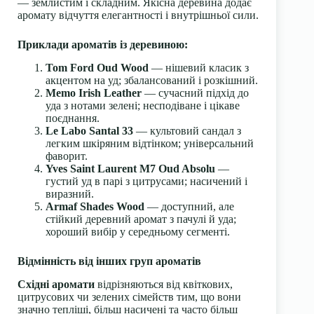
— землистим і складним. Якісна деревина додає
аромату відчуття елегантності і внутрішньої сили.
Приклади ароматів із деревиною:
Tom Ford Oud Wood
— нішевий класик з
акцентом на уд; збалансований і розкішний.
Memo Irish Leather
— сучасний підхід до
уда з нотами зелені; несподіване і цікаве
поєднання.
Le Labo Santal 33
— культовий сандал з
легким шкіряним відтінком; універсальний
фаворит.
Yves Saint Laurent M7 Oud Absolu
—
густий уд в парі з цитрусами; насичений і
виразний.
Armaf Shades Wood
— доступний, але
стійкий деревний аромат з пачулі й уда;
хороший вибір у середньому сегменті.
Відмінність від інших груп ароматів
Східні аромати
відрізняються від квіткових,
цитрусових чи зелених сімейств тим, що вони
значно тепліші, більш насичені та часто більш