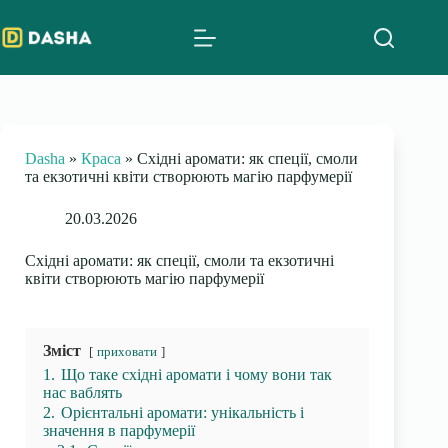
Skip
to
content
Dasha
»
Краса
»
Східні аромати: як спеції, смоли
та екзотичні квіти створюють магію парфумерії
20.03.2026
Східні аромати: як спеції, смоли та екзотичні
квіти створюють магію парфумерії
Зміст
приховати
1.
Що таке східні аромати і чому вони так
нас ваблять
2.
Орієнтальні аромати: унікальність і
значення в парфумерії