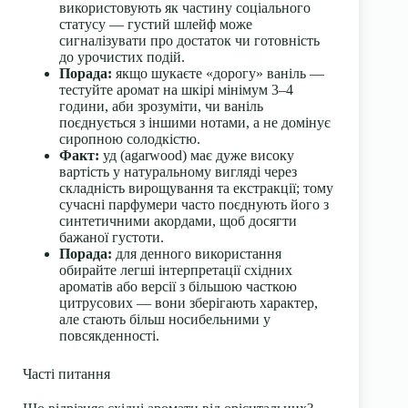
використовують як частину соціального
статусу — густий шлейф може
сигналізувати про достаток чи готовність
до урочистих подій.
Порада:
якщо шукаєте «дорогу» ваніль —
тестуйте аромат на шкірі мінімум 3–4
години, аби зрозуміти, чи ваніль
поєднується з іншими нотами, а не домінує
сиропною солодкістю.
Факт:
уд (agarwood) має дуже високу
вартість у натуральному вигляді через
складність вирощування та екстракції; тому
сучасні парфумери часто поєднують його з
синтетичними акордами, щоб досягти
бажаної густоти.
Порада:
для денного використання
обирайте легші інтерпретації східних
ароматів або версії з більшою часткою
цитрусових — вони зберігають характер,
але стають більш носибельними у
повсякденності.
Часті питання