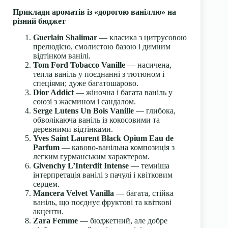
Приклади ароматів із «дорогою ваніллю» на
різний бюджет
Guerlain Shalimar
— класика з цитрусовою
прелюдією, смолистою базою і димним
відтінком ванілі.
Tom Ford Tobacco Vanille
— насичена,
тепла ваніль у поєднанні з тютюном і
спеціями; дуже багатошарово.
Dior Addict
— жіночна і багата ваніль у
союзі з жасмином і сандалом.
Serge Lutens Un Bois Vanille
— глибока,
обволікаюча ваніль із кокосовими та
деревними відтінками.
Yves Saint Laurent Black Opium Eau de
Parfum
— кавово-ванільна композиція з
легким гурманським характером.
Givenchy L’Interdit Intense
— темніша
інтерпретація ванілі з пачулі і квітковим
серцем.
Mancera Velvet Vanilla
— багата, стійка
ваніль, що поєднує фруктові та квіткові
акценти.
Zara Femme
— бюджетний, але добре