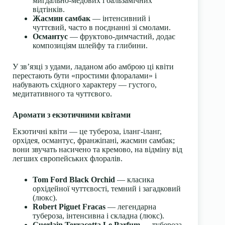
мигдально-медових і бальзамічних
відтінків.
Жасмин самбак
— інтенсивний і
чуттєвий, часто в поєднанні зі смолами.
Османтус
— фруктово-димчастий, додає
композиціям шлейфу та глибини.
У звʼязці з удами, ладаном або амброю ці квіти
перестають бути «простими флоралами» і
набувають східного характеру — густого,
медитативного та чуттєвого.
Аромати з екзотичними квітами
Екзотичні квіти — це тубероза, іланг-іланг,
орхідея, османтус, франжіпані, жасмин самбак;
вони звучать насичено та кремово, на відміну від
легших європейських флоралів.
Tom Ford Black Orchid
— класика
орхідейної чуттєвості, темний і загадковий
(люкс).
Robert Piguet Fracas
— легендарна
тубероза, інтенсивна і складна (люкс).
Guerlain Terracotta Le Parfum
— тубероза