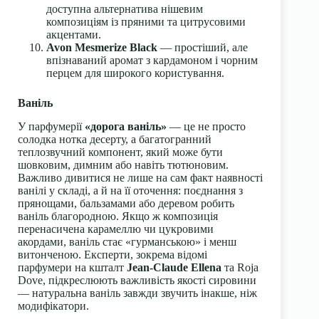
доступна альтернатива нішевим
композиціям із пряними та цитрусовими
акцентами.
Avon Mesmerize Black
— простіший, але
впізнаваний аромат з кардамоном і чорним
перцем для широкого користування.
Ваніль
У парфумерії
«дорога ваніль»
— це не просто
солодка нотка десерту, а багатогранний
теплозвучний компонент, який може бути
шовковим, димним або навіть тютюновим.
Важливо дивитися не лише на сам факт наявності
ванілі у складі, а й на її оточення: поєднання з
прянощами, бальзамами або деревом робить
ваніль благородною. Якщо ж композиція
перенасичена карамеллю чи цукровими
акордами, ваніль стає «гурманською» і менш
витонченою. Експерти, зокрема відомі
парфумери на кшталт
Jean-Claude Ellena
та Roja
Dove, підкреслюють важливість якості сировини
— натуральна ваніль завжди звучить інакше, ніж
модифікатори.