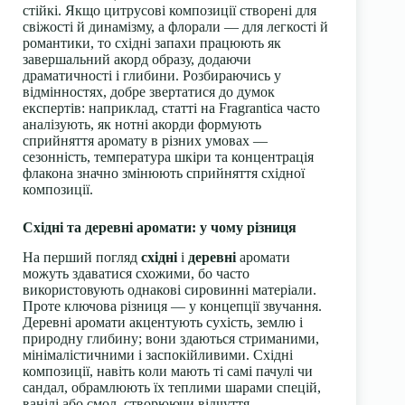
стійкі. Якщо цитрусові композиції створені для
свіжості й динамізму, а флорали — для легкості й
романтики, то східні запахи працюють як
завершальний акорд образу, додаючи
драматичності і глибини. Розбираючись у
відмінностях, добре звертатися до думок
експертів: наприклад, статті на Fragrantica часто
аналізують, як нотні акорди формують
сприйняття аромату в різних умовах —
сезонність, температура шкіри та концентрація
флакона значно змінюють сприйняття східної
композиції.
Східні та деревні аромати: у чому різниця
На перший погляд
східні
і
деревні
аромати
можуть здаватися схожими, бо часто
використовують однакові сировинні матеріали.
Проте ключова різниця — у концепції звучання.
Деревні аромати акцентують сухість, землю і
природну глибину; вони здаються стриманими,
мінімалістичними і заспокійливими. Східні
композиції, навіть коли мають ті самі пачулі чи
сандал, обрамлюють їх теплими шарами спецій,
ванілі або смол, створюючи відчуття