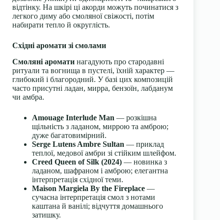
відтінку. На шкірі ці акорди можуть починатися з
легкого диму або смоляної свіжості, потім
набирати тепло й округлість.
Східні аромати зі смолами
Смоляні аромати
нагадують про стародавні
ритуали та вогнища в пустелі, їхній характер —
глибокий і благородний. У базі цих композицій
часто присутні ладан, мирра, бензоїн, лабданум
чи амбра.
Amouage Interlude Man
— розкішна
щільність з ладаном, миррою та амброю;
дуже багатовимірний.
Serge Lutens Ambre Sultan
— приклад
теплої, медової амбри зі стійким шлейфом.
Creed Queen of Silk (2024)
— новинка з
ладаном, шафраном і амброю; елегантна
інтерпретація східної теми.
Maison Margiela By the Fireplace
—
сучасна інтерпретація смол з нотами
каштана й ванілі; відчуття домашнього
затишку.