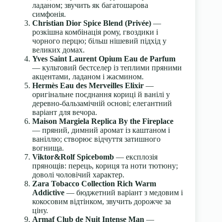
ладаном; звучить як багатошарова
симфонія.
Christian Dior Spice Blend (Privée)
—
розкішна комбінація рому, гвоздики і
чорного перцю; більш нішевий підхід у
великих домах.
Yves Saint Laurent Opium Eau de Parfum
— культовий бестселер із теплими пряними
акцентами, ладаном і жасмином.
Hermès Eau des Merveilles Elixir
—
оригінальне поєднання кориці й ванілі у
деревно-бальзамічній основі; елегантний
варіант для вечора.
Maison Margiela Replica By the Fireplace
— пряний, димний аромат із каштаном і
ваніллю; створює відчуття затишного
вогнища.
Viktor&Rolf Spicebomb
— експлозія
прянощів: перець, кориця та ноти тютюну;
доволі чоловічий характер.
Zara Tobacco Collection Rich Warm
Addictive
— бюджетний варіант з медовим і
кокосовим відтінком, звучить дорожче за
ціну.
Armaf Club de Nuit Intense Man
—