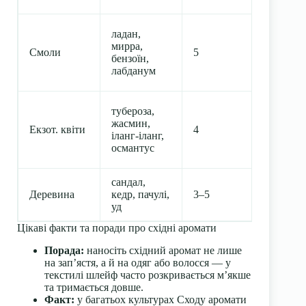
ладан,
мирра,
Смоли
5
8–14
бензоїн,
лабданум
тубероза,
жасмин,
Екзот. квіти
4
6–10
іланг-іланг,
османтус
сандал,
Деревина
кедр, пачулі,
3–5
5–12
уд
Цікаві факти та поради про східні аромати
Порада:
наносіть східний аромат не лише
на запʼястя, а й на одяг або волосся — у
текстилі шлейф часто розкривається мʼякше
та тримається довше.
Факт:
у багатьох культурах Сходу аромати