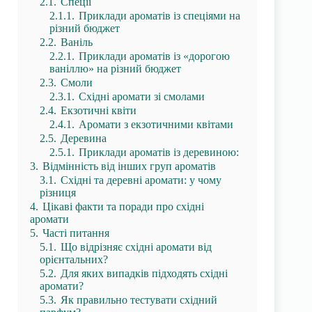
2.1.
Спеції
2.1.1.
Приклади ароматів із спеціями на
різний бюджет
2.2.
Ваніль
2.2.1.
Приклади ароматів із «дорогою
ваніллю» на різний бюджет
2.3.
Смоли
2.3.1.
Східні аромати зі смолами
2.4.
Екзотичні квіти
2.4.1.
Аромати з екзотичними квітами
2.5.
Деревина
2.5.1.
Приклади ароматів із деревиною:
3.
Відмінність від інших груп ароматів
3.1.
Східні та деревні аромати: у чому
різниця
4.
Цікаві факти та поради про східні
аромати
5.
Часті питання
5.1.
Що відрізняє східні аромати від
орієнтальних?
5.2.
Для яких випадків підходять східні
аромати?
5.3.
Як правильно тестувати східний