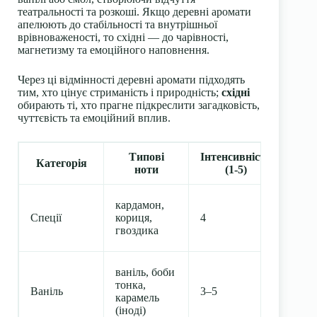
театральності та розкоші. Якщо деревні аромати
апелюють до стабільності та внутрішньої
врівноваженості, то східні — до чарівності,
магнетизму та емоційного наповнення.
Через ці відмінності деревні аромати підходять
тим, хто цінує стриманість і природність;
східні
обирають ті, хто прагне підкреслити загадковість,
чуттєвість та емоційний вплив.
Типові
Інтенсивність
Сті
Категорія
ноти
(1-5)
(
кардамон,
Спеції
кориця,
4
6–12
гвоздика
ваніль, боби
тонка,
Ваніль
3–5
5–10
карамель
(іноді)