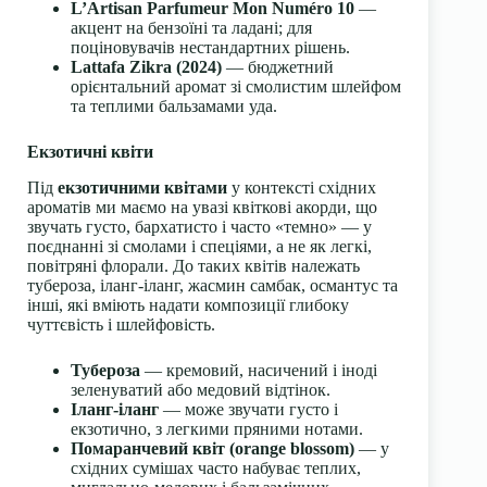
L’Artisan Parfumeur Mon Numéro 10
—
акцент на бензоїні та ладані; для
поціновувачів нестандартних рішень.
Lattafa Zikra (2024)
— бюджетний
орієнтальний аромат зі смолистим шлейфом
та теплими бальзамами уда.
Екзотичні квіти
Під
екзотичними квітами
у контексті східних
ароматів ми маємо на увазі квіткові акорди, що
звучать густо, бархатисто і часто «темно» — у
поєднанні зі смолами і спеціями, а не як легкі,
повітряні флорали. До таких квітів належать
тубероза, іланг-іланг, жасмин самбак, османтус та
інші, які вміють надати композиції глибоку
чуттєвість і шлейфовість.
Тубероза
— кремовий, насичений і іноді
зеленуватий або медовий відтінок.
Іланг-іланг
— може звучати густо і
екзотично, з легкими пряними нотами.
Помаранчевий квіт (orange blossom)
— у
східних сумішах часто набуває теплих,