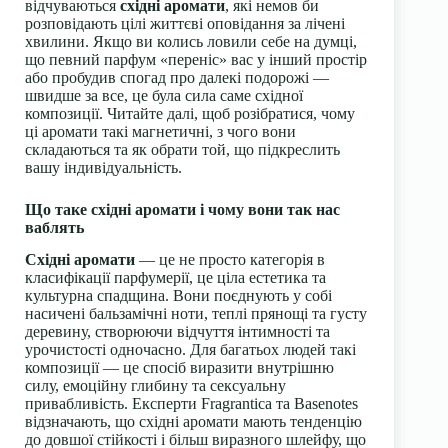
відчуваються
східні аромати
, які немов би
розповідають цілі життєві оповідання за лічені
хвилини. Якщо ви колись ловили себе на думці,
що певний парфум «переніс» вас у інший простір
або пробудив спогад про далекі подорожі —
швидше за все, це була сила саме східної
композиції. Читайте далі, щоб розібратися, чому
ці аромати такі магнетичні, з чого вони
складаються та як обрати той, що підкреслить
вашу індивідуальність.
Що таке східні аромати і чому вони так нас
ваблять
Східні аромати
— це не просто категорія в
класифікації парфумерії, це ціла естетика та
культурна спадщина. Вони поєднують у собі
насичені бальзамічні ноти, теплі прянощі та густу
деревину, створюючи відчуття інтимності та
урочистості одночасно. Для багатьох людей такі
композиції — це спосіб виразити внутрішню
силу, емоційну глибину та сексуальну
привабливість. Експерти Fragrantica та Basenotes
відзначають, що східні аромати мають тенденцію
до довшої стійкості і більш виразного шлейфу, що