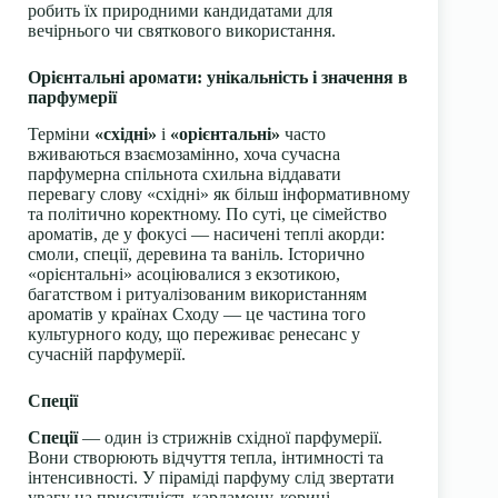
робить їх природними кандидатами для
вечірнього чи святкового використання.
Орієнтальні аромати: унікальність і значення в
парфумерії
Терміни
«східні»
і
«орієнтальні»
часто
вживаються взаємозамінно, хоча сучасна
парфумерна спільнота схильна віддавати
перевагу слову «східні» як більш інформативному
та політично коректному. По суті, це сімейство
ароматів, де у фокусі — насичені теплі акорди:
смоли, спеції, деревина та ваніль. Історично
«орієнтальні» асоціювалися з екзотикою,
багатством і ритуалізованим використанням
ароматів у країнах Сходу — це частина того
культурного коду, що переживає ренесанс у
сучасній парфумерії.
Спеції
Спеції
— один із стрижнів східної парфумерії.
Вони створюють відчуття тепла, інтимності та
інтенсивності. У піраміді парфуму слід звертати
увагу на присутність кардамону, кориці,