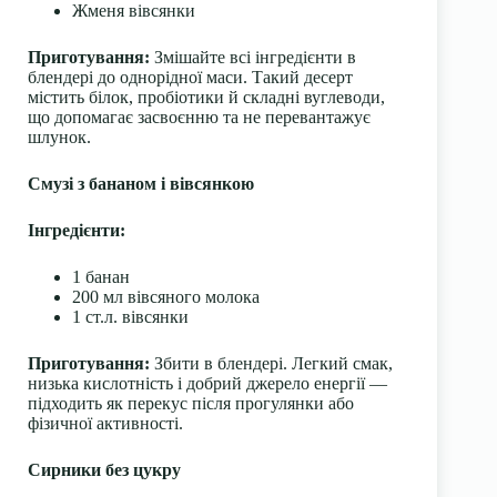
Жменя вівсянки
Приготування:
Змішайте всі інгредієнти в
блендері до однорідної маси. Такий десерт
містить білок, пробіотики й складні вуглеводи,
що допомагає засвоєнню та не перевантажує
шлунок.
Смузі з бананом і вівсянкою
Інгредієнти:
1 банан
200 мл вівсяного молока
1 ст.л. вівсянки
Приготування:
Збити в блендері. Легкий смак,
низька кислотність і добрий джерело енергії —
підходить як перекус після прогулянки або
фізичної активності.
Сирники без цукру