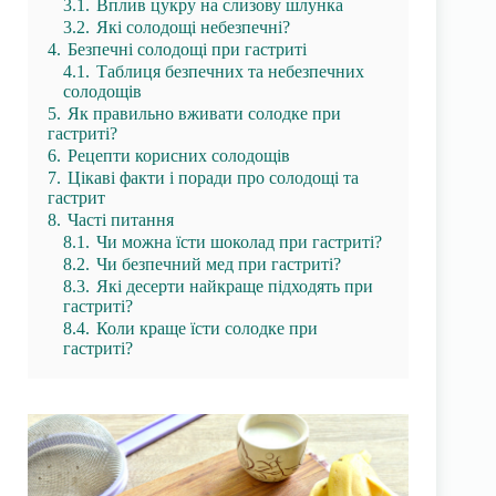
3.1.
Вплив цукру на слизову шлунка
3.2.
Які солодощі небезпечні?
4.
Безпечні солодощі при гастриті
4.1.
Таблиця безпечних та небезпечних
солодощів
5.
Як правильно вживати солодке при
гастриті?
6.
Рецепти корисних солодощів
7.
Цікаві факти і поради про солодощі та
гастрит
8.
Часті питання
8.1.
Чи можна їсти шоколад при гастриті?
8.2.
Чи безпечний мед при гастриті?
8.3.
Які десерти найкраще підходять при
гастриті?
8.4.
Коли краще їсти солодке при
гастриті?