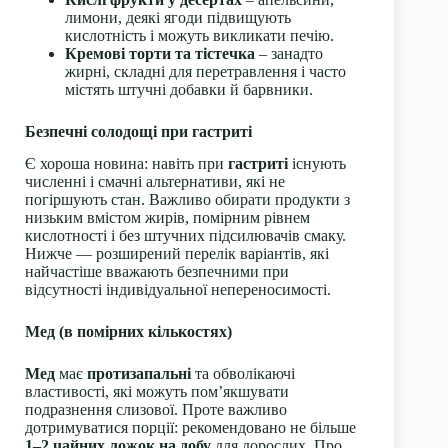
лимони, деякі ягоди підвищують
кислотність і можуть викликати печію.
Кремові торти та тістечка
– занадто
жирні, складні для перетравлення і часто
містять штучні добавки й барвники.
Безпечні солодощі при гастриті
Є хороша новина: навіть при
гастриті
існують
численні і смачні альтернативи, які не
погіршують стан. Важливо обирати продукти з
низьким вмістом жирів, помірним рівнем
кислотності і без штучних підсилювачів смаку.
Нижче — розширений перелік варіантів, які
найчастіше вважають безпечними при
відсутності індивідуальної непереносимості.
Мед (в помірних кількостях)
Мед
має
протизапальні
та обволікаючі
властивості, які можуть пом’якшувати
подразнення слизової. Проте важливо
дотримуватися порції: рекомендовано не більше
1–2 чайних ложок на добу
для дорослих. Про