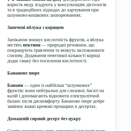
користь меду згадують у консультаціях дієтологів
та в традиційних підходах до харчування при
шлунково-кишкових захворюваннях.
Запечені яблука з корицею
Запікання знижує кислотність фруктів, а яблука
містять
пектини
— природні речовини, що
покращують травлення та можуть заспокоювати
слизову. Додавання невеликої кількості кориці
додає смаку без посилення кислотності.
Бананове пюре
Банани
— один із найбільш “шлункових”
фруктів: вони нейтральні для слизової, багаті на
калій і допомагають відновити електролітний
баланс після дискомфорту. Бананове пюре добре
замінює важкі кремові прошарки в десертах.
Домашній сирний десерт без цукру
Суміш нежирного сиру, невеликої кількості меду