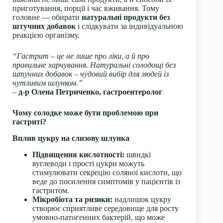
приготування, порції і час вживання. Тому
головне — обирати
натуральні продукти без
штучних добавок
і слідкувати за індивідуальною
реакцією організму.
“Гастрит – це не лише про ліки, а й про
правильне харчування. Натуральні солодощі без
штучних добавок – чудовий вибір для людей із
чутливим шлунком.”
–
д-р Олена Петриченко, гастроентеролог
Чому солодке може бути проблемою при
гастриті?
Вплив цукру на слизову шлунка
Підвищення кислотності:
швидкі
вуглеводи і прості цукри можуть
стимулювати секрецію соляної кислоти, що
веде до посилення симптомів у пацієнтів із
гастритом.
Мікробіота та ризики:
надлишок цукру
створює сприятливе середовище для росту
умовно-патогенних бактерій, що може