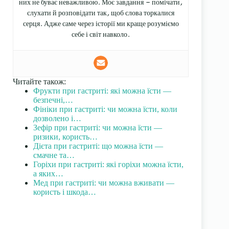
них не буває неважливою. Моє завдання — помічати,
слухати й розповідати так, щоб слова торкалися
серця. Адже саме через історії ми краще розуміємо
себе і світ навколо.
Читайте також:
Фрукти при гастриті: які можна їсти —
безпечні,…
Фініки при гастриті: чи можна їсти, коли
дозволено і…
Зефір при гастриті: чи можна їсти —
ризики, користь…
Дієта при гастриті: що можна їсти —
смачне та…
Горіхи при гастриті: які горіхи можна їсти,
а яких…
Мед при гастриті: чи можна вживати —
користь і шкода…