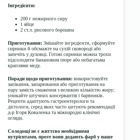
Інгредієнти:
200 г нежирного сиру
1 яйце
2 ст.л. рисового борошна
Приготування:
Змішайте інгредієнти, сформуйте
сирники й обсмажте на сухій сковороді або
запечіть у духовці. Готові сирники можна трохи
підсолодити банановим пюре або небагатьма
краплями меду.
Поради щодо приготування:
використовуйте
запікання, запарювання або приготування на
пару замість смаження з великою кількістю жиру;
уникайте штучних консервантів і барвників.
Рецепти адаптують гастроентерологи та
дієтологи, серед яких часто цитують рекомендації
д-р Ігоря Коваленка та міжнародні клінічні
огляди.
Солодощі не є життєво необхідними
нутрієнтами, проте вони додають фарб у наше