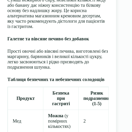
або банану дає ніжну консистенцію та білкову
основу без надлишку жиру. Це корисна
альтернатива магазинним кремовим десертам,
яку часто рекомендують дієтологи для пацієнтів
із гастритом.
Галетне та вівсяне печиво без добавок
Прості овочні або вівсяні печива, виготовлені без
маргарину, барвників і великої кількості цукру,
легко засвоюються і рідко призводять до
подразнення шлунка.
Таблиця безпечних та небезпечних солодощів
Безпека
Ризик
Реко
Продукт
при
подразнення
п
гастриті
(1-5)
Можна
(у
Мед
помірних
2
1–2 ч.
кількостях)