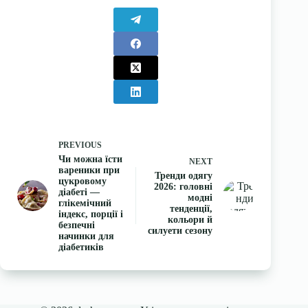
PREVIOUS
Чи можна їсти
NEXT
вареники при
Тренди одягу
цукровому
2026: головні
діабеті —
модні
глікемічний
тенденції,
індекс, порції і
кольори й
безпечні
силуети сезону
начинки для
діабетиків