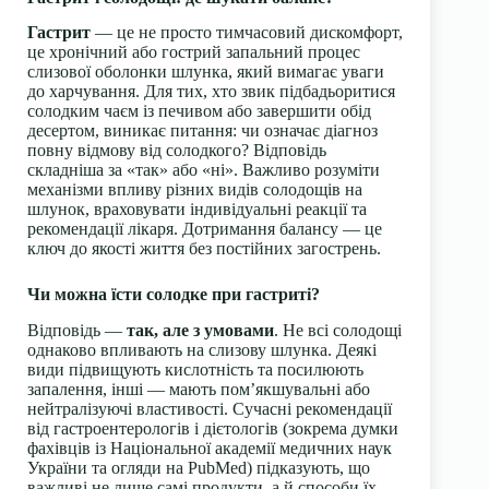
Гастрит
— це не просто тимчасовий дискомфорт,
це хронічний або гострий запальний процес
слизової оболонки шлунка, який вимагає уваги
до харчування. Для тих, хто звик підбадьоритися
солодким чаєм із печивом або завершити обід
десертом, виникає питання: чи означає діагноз
повну відмову від солодкого? Відповідь
складніша за «так» або «ні». Важливо розуміти
механізми впливу різних видів солодощів на
шлунок, враховувати індивідуальні реакції та
рекомендації лікаря. Дотримання балансу — це
ключ до якості життя без постійних загострень.
Чи можна їсти солодке при гастриті?
Відповідь —
так, але з умовами
. Не всі солодощі
однаково впливають на слизову шлунка. Деякі
види підвищують кислотність та посилюють
запалення, інші — мають пом’якшувальні або
нейтралізуючі властивості. Сучасні рекомендації
від гастроентерологів і дієтологів (зокрема думки
фахівців із Національної академії медичних наук
України та огляди на PubMed) підказують, що
важливі не лише самі продукти, а й способи їх