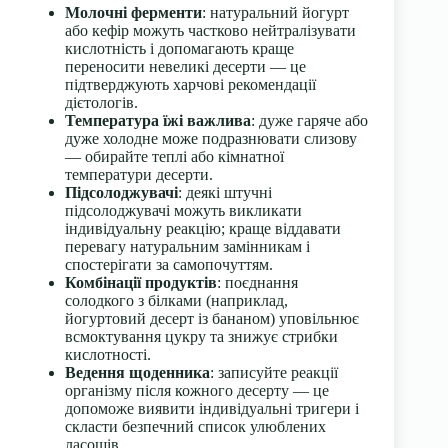
Молочні ферменти
: натуральний йогурт
або кефір можуть частково нейтралізувати
кислотність і допомагають краще
переносити невеликі десерти — це
підтверджують харчові рекомендації
дієтологів.
Температура їжі важлива
: дуже гаряче або
дуже холодне може подразнювати слизову
— обирайте теплi або кімнатної
температури десерти.
Підсолоджувачі
: деякі штучні
підсолоджувачі можуть викликати
індивідуальну реакцію; краще віддавати
перевагу натуральним замінникам і
спостерігати за самопочуттям.
Комбінації продуктів
: поєднання
солодкого з білками (наприклад,
йогуртовий десерт із бананом) уповільнює
всмоктування цукру та знижує стрибки
кислотності.
Ведення щоденника
: записуйте реакції
організму після кожного десерту — це
допоможе виявити індивідуальні тригери і
скласти безпечний список улюблених
ласощів.