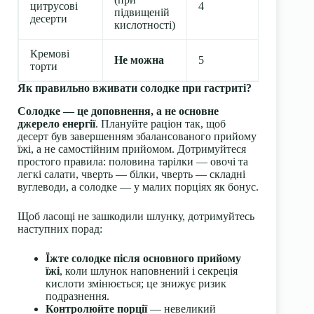
цитрусові
4
—
підвищеній
десерти
кислотності)
Кремові
Не можна
5
—
торти
Як правильно вживати солодке при гастриті?
Солодке — це доповнення, а не основне
джерело енергії
. Плануйте раціон так, щоб
десерт був завершенням збалансованого прийому
їжі, а не самостійним прийомом. Дотримуйтеся
простого правила: половина тарілки — овочі та
легкі салати, чверть — білки, чверть — складні
вуглеводи, а солодке — у малих порціях як бонус.
Щоб ласощі не зашкодили шлунку, дотримуйтесь
наступних порад:
Їжте солодке після основного прийому
їжі
, коли шлунок наповнений і секреція
кислоти змінюється; це знижує ризик
подразнення.
Контролюйте порції
— невеликий