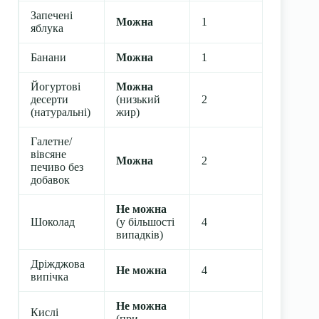
Запечені
1 сер
Можна
1
яблука
яблук
Банани
Можна
1
1 шт.
Йогуртові
Можна
десерти
(низький
2
150–2
(натуральні)
жир)
Галетне/
вівсяне
Можна
2
1–2 п
печиво без
добавок
Не можна
Шоколад
(у більшості
4
—
випадків)
Дріжджова
Не можна
4
—
випічка
Не можна
Кислі
(при