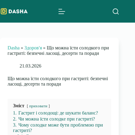
Skip
to
content
Dasha
»
Здоров'я
»
Що можна їсти солодкого при
гастриті: безпечні ласощі, десерти та поради
21.03.2026
Що можна їсти солодкого при гастриті: безпечні
ласощі, десерти та поради
Зміст
приховати
1.
Гастрит і солодощі: де шукати баланс?
2.
Чи можна їсти солодке при гастриті?
3.
Чому солодке може бути проблемою при
гастриті?