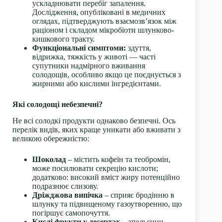
ускладнювати перебіг запалення.
Дослідження, опубліковані в медичних
оглядах, підтверджують взаємозв’язок між
раціоном і складом мікробіоти шлунково-
кишкового тракту.
Функціональні симптоми:
здуття,
відрижка, тяжкість у животі — часті
супутники надмірного вживання
солодощів, особливо якщо це поєднується з
жирними або кислими інгредієнтами.
Які солодощі небезпечні?
Не всі солодкі продукти однаково безпечні. Ось
перелік видів, яких краще уникати або вживати з
великою обережністю:
Шоколад
– містить кофеїн та теобромін,
може посилювати секрецію кислоти;
додатково: високий вміст жиру потенційно
подразнює слизову.
Дріжджова випічка
– сприяє бродінню в
шлунку та підвищеному газоутворенню, що
погіршує самопочуття.
Кислі фрукти у десертах
– апельсини,