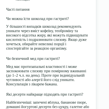
Часті питання
Чи можна їсти шоколад при гастриті?
У більшості випадків шоколад рекомендують
уникати через вміст кофеїну, теоброміну та
високого відсотка жиру, які можуть підвищувати
кислотність і подразнювати слизову. Якщо дуже
хочеться, обирайте невеликі порції і
спостерігайте за реакцією організму.
Чи безпечний мед при гастриті?
Мед має протизапальні властивості і може
заспокоювати слизову при помірному вживанні
(до 1–2 ч.л. на день). Проте при індивідуальній
чутливості або алергії його слід уникати.
Консультація з лікарем бажана.
Які десерти найкраще підходять при гастриті?
Найбезпечніші: запечені яблука, бананове пюре,
домашні йогуртові десерти без цукру, галетне або