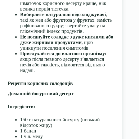
шматочок корисного десерту краще, ніж
велика порція тістечка.
Вибирайте натуральні підсолоджувачі
,
такі як мед або фруктоза у фруктах, замість
рафінованого цукру; звертайте увагу на
глікемічний індекс продуктів.
Не поєднуйте солодке з дуже кислими або
дуже жирними продуктами
, щоб
уникнути посилення симптомів.
Прислухайтеся до власного організму:
якщо після певного десерту з’являється
печія або тяжкість, відмовтеся від нього
надалі.
Рецепти корисних солодощів
Домашній йогуртовий десерт
Інгредієнти:
150 г натурального йогурту (низький
відсоток жиру)
1 банан
1 ч.л. меду