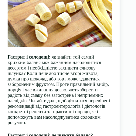
Гастрит і солодощі:
як знайти той самий
крихкий баланс між бажанням насолодитися
десертом і необхідністю захищати слизову
шлунка? Коли пече або тисне вгорі живота,
думка про шоколад або торт може здаватися
забороненим фруктом. Проте правильний вибір,
порція і час вживання дозволяють зберегти
радість від смаку без загострень і неприємних
наслідків. Читайте далі, щоб дізнатися перевірені
рекомендації від гастроентерологів і дієтологів,
конкретні рецепти та практичні поради, які
допоможуть вам насолоджуватися солодким
розумно.
Гастрит і солодощі: де шукати баланс?