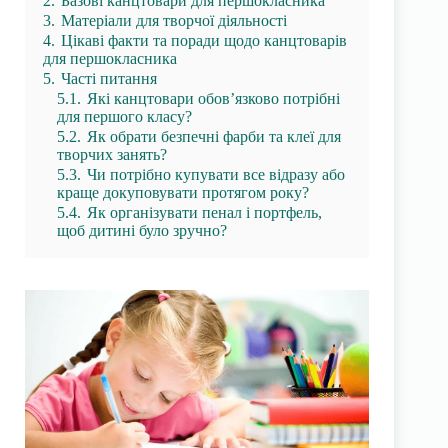
2.
Базові канцтовари для першокласника
3.
Матеріали для творчої діяльності
4.
Цікаві факти та поради щодо канцтоварів
для першокласника
5.
Часті питання
5.1.
Які канцтовари обов’язково потрібні
для першого класу?
5.2.
Як обрати безпечні фарби та клеї для
творчих занять?
5.3.
Чи потрібно купувати все відразу або
краще докуповувати протягом року?
5.4.
Як організувати пенал і портфель,
щоб дитині було зручно?