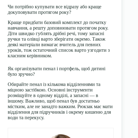
Чи потрібно купувати все відразу або краще
докуповувати протягом року?
Краще придбати базовий комплект до початку
навчання, а решту доповнювати протягом року.
Діти швидко гублять дрібні речі, тому запасні
ручки та олівці варто зберігати окремо. Також
деякі матеріали вимагає вчитель для певних
уроків, тож остаточний список варто узгодити з
класним керівником.
Як організувати пенал і портфель, щоб дитині
було зручно?
Обирайте пенал із кількома відділеннями та
міцною застібкою. Основні інструменти
розміщуйте в одному відділі, а запасні — в
іншому. Важливо, щоб пенал був достатньо
містким, але не занадто важким. Рюкзак має мати
відділення для підручників і окрему кишеню для
води та перекусу.