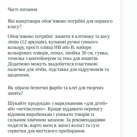
Часті питання
Які канцтовари обов’язково потрібні для першого
класу?
Обов’язково потрібні: зошити в клітинку та косу
лінію (12 аркушів), кулькові ручки синього
кольору, прості олівці HB або B, набори
кольорових олівців, пенал, лінійка 30 см, гумка,
точилка з контейнером та тека для зошитів.
Додатково можуть знадобитися пластикові
палички для лічби, підставка для підручників та
щоденник.
Як обрати безпечні фарби та клеї для творчих
занять?
Шукайте продукцію з маркуванням «для дітей»
або «нетоксично». Краще віддавати перевагу
відомим виробникам і уникати товарів із
сильним хімічним запахом. За рекомендаціями
педагогів, варто мати в запасі вологі та сухі
серветки для миттєвого прибирання.