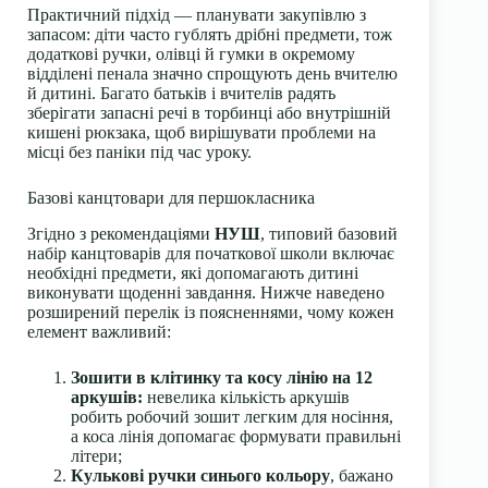
Практичний підхід — планувати закупівлю з
запасом: діти часто гублять дрібні предмети, тож
додаткові ручки, олівці й гумки в окремому
відділені пенала значно спрощують день вчителю
й дитині. Багато батьків і вчителів радять
зберігати запасні речі в торбинці або внутрішній
кишені рюкзака, щоб вирішувати проблеми на
місці без паніки під час уроку.
Базові канцтовари для першокласника
Згідно з рекомендаціями
НУШ
, типовий базовий
набір канцтоварів для початкової школи включає
необхідні предмети, які допомагають дитині
виконувати щоденні завдання. Нижче наведено
розширений перелік із поясненнями, чому кожен
елемент важливий:
Зошити в клітинку та косу лінію на 12
аркушів:
невелика кількість аркушів
робить робочий зошит легким для носіння,
а коса лінія допомагає формувати правильні
літери;
Кулькові ручки синього кольору
, бажано