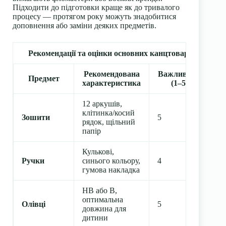
Підходити до підготовки краще як до тривалого
процесу — протягом року можуть знадобитися
доповнення або заміни деяких предметів.
Рекомендації та оцінки основних канцтоварів
Рекомендована
Важливість
Предмет
характеристика
(1–5)
12 аркушів,
клітинка/косий
Зошити
5
рядок, щільний
папір
Кулькові,
Ручки
синього кольору,
4
гумова накладка
HB або B,
оптимальна
Олівці
5
довжина для
дитини