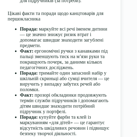
для підручників (за потреби).
Цікаві факти та поради щодо канцтоварів для
першокласника
Порада:
маркуйте всі речі іменем дитини
— це значно знижує ризик втрат і
допомагає швидше знаходити загублені
предмети.
Факт:
ергономічні ручки з канавками під
пальці зменшують тиск на м’язи руки та
покращують почерк, за даними кількох
педагогічних досліджень.
Порада:
тримайте один запасний набір у
шкільній скриньці або сумці вчителя — це
виручить у випадку забутих речей або
поломки.
Факт:
прозорі обкладинки продовжують
термін служби підручників і допомагають
дітям швидше знаходити потрібний
підручник у портфелі.
Порада:
купуйте фарби та клей із
маркуванням «для дітей» — це гарантує
відсутність шкідливих речовин і підвищує
безпеку творчої діяльності.