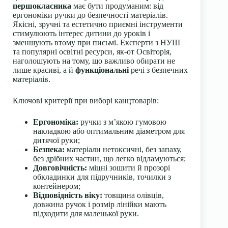
першокласника
має бути продуманим: від
ергономіки ручки до безпечності матеріалів.
Якісні, зручні та естетично приємні інструменти
стимулюють інтерес дитини до уроків і
зменшують втому при письмі. Експерти з НУШ
та популярні освітні ресурси, як-от Освіторія,
наголошують на тому, що важливо обирати не
лише красиві, а й
функціональні
речі з безпечних
матеріалів.
Ключові критерії при виборі канцтоварів:
Ергономіка:
ручки з м’якою гумовою
накладкою або оптимальним діаметром для
дитячої руки;
Безпека:
матеріали нетоксичні, без запаху,
без дрібних частин, що легко відламуються;
Довговічність:
міцні зошити й прозорі
обкладинки для підручників, точилки з
контейнером;
Відповідність віку:
товщина олівців,
довжина ручок і розмір лінійки мають
підходити для маленької руки.