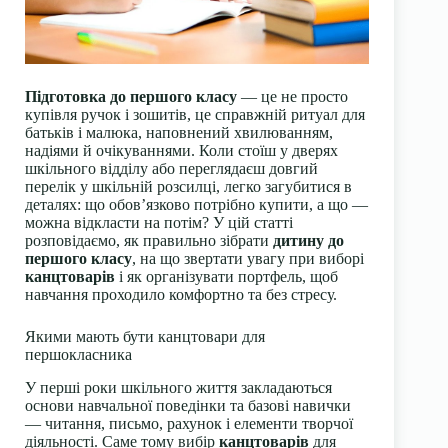
Підготовка до першого класу
— це не просто
купівля ручок і зошитів, це справжній ритуал для
батьків і малюка, наповнений хвилюванням,
надіями й очікуваннями. Коли стоїш у дверях
шкільного відділу або переглядаєш довгий
перелік у шкільній розсилці, легко загубитися в
деталях: що обов’язково потрібно купити, а що —
можна відкласти на потім? У цій статті
розповідаємо, як правильно зібрати
дитину до
першого класу
, на що звертати увагу при виборі
канцтоварів
і як організувати портфель, щоб
навчання проходило комфортно та без стресу.
Якими мають бути канцтовари для
першокласника
У перші роки шкільного життя закладаються
основи навчальної поведінки та базові навички
— читання, письмо, рахунок і елементи творчої
діяльності. Саме тому вибір
канцтоварів
для