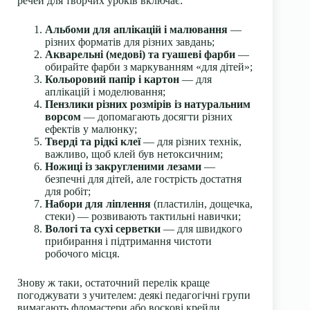
речей для творчих уроків включає:
Альбоми для аплікацій і малювання
—
різних форматів для різних завдань;
Акварельні (медові) та гуашеві фарби
—
обирайте фарби з маркуванням «для дітей»;
Кольоровий папір і картон
— для
аплікацій і моделювання;
Пензлики різних розмірів із натуральним
ворсом
— допомагають досягти різних
ефектів у малюнку;
Тверді та рідкі клеї
— для різних технік,
важливо, щоб клей був нетоксичним;
Ножиці із закругленими лезами
—
безпечні для дітей, але гострість достатня
для робіт;
Набори для ліплення
(пластилін, дощечка,
стеки) — розвивають тактильні навички;
Вологі та сухі серветки
— для швидкого
прибирання і підтримання чистоти
робочого місця.
Знову ж таки, остаточний перелік краще
погоджувати з учителем: деякі педагогічні групи
вимагають фломастери або воскові крейди.