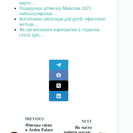
варто…
Подарунки дітям від Миколая 2025:
найпопулярніші…
Когнітивна абілітація для дітей: ефективні
методи…
Як організувати корпоратив у східному
стилі: ідеї,…
PREVIOUS
NEXT
Фінська сауна
Як часто
в Arden Palace
робити масаж: