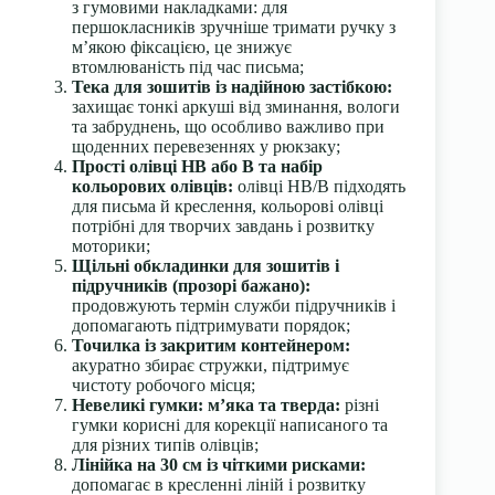
з гумовими накладками: для
першокласників зручніше тримати ручку з
м’якою фіксацією, це знижує
втомлюваність під час письма;
Тека для зошитів із надійною застібкою:
захищає тонкі аркуші від зминання, вологи
та забруднень, що особливо важливо при
щоденних перевезеннях у рюкзаку;
Прості олівці HB або B та набір
кольорових олівців:
олівці HB/B підходять
для письма й креслення, кольорові олівці
потрібні для творчих завдань і розвитку
моторики;
Щільні обкладинки для зошитів і
підручників (прозорі бажано):
продовжують термін служби підручників і
допомагають підтримувати порядок;
Точилка із закритим контейнером:
акуратно збирає стружки, підтримує
чистоту робочого місця;
Невеликі гумки: м’яка та тверда:
різні
гумки корисні для корекції написаного та
для різних типів олівців;
Лінійка на 30 см із чіткими рисками:
допомагає в кресленні ліній і розвитку