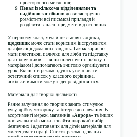
просторового мислення;
Пенал із кількома відділеннями та
надійною застібкою:
дозволяє зручно
розмістити всі письмові приладдя й
розділити запасні предмети від основних.
У першому класі, хоча й не ставлять оцінки,
щоденник
може стати корисним інструментом
для фіксації домашніх завдань. Також корисно
мати пластикові палички для лічби та підставку
для підручників — вони полегшують роботу з
матеріалом і допомагають вчителю організувати
урок. Експерти рекомендують уточнювати
остаточний список у класного керівника,
оскільки вимоги можуть дещо відрізнятися.
Матеріали для творчої діяльності
Раннє залучення до творчих занять стимулює
уяву, дрібну моторику та інтерес до навчання. В
асортименті мережі магазинів
«Аврора»
та інших
постачальників можна знайти широкий вибір
безпечних і адаптованих для дітей матеріалів для
мистецтва та праці. Список рекомендованих