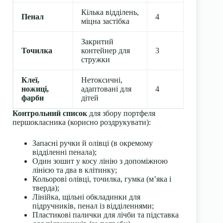
Кілька відділень,
Пенал
4
міцна застібка
Закритий
Точилка
контейнер для
3
стружки
Клеї,
Нетоксичні,
ножиці,
адаптовані для
4
фарби
дітей
Контрольний список
для збору портфеля
першокласника (корисно роздрукувати):
Запасні ручки й олівці (в окремому
відділенні пенала);
Один зошит у косу лінію з допоміжною
лінією та два в клітинку;
Кольорові олівці, точилка, гумка (м’яка і
тверда);
Лінійка, щільні обкладинки для
підручників, пенал із відділеннями;
Пластикові палички для лічби та підставка