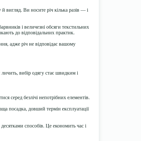
й вигляд. Ви носите річ кілька разів — і
арвників і величезні обсяги текстильних
ликають до відповідальних практик.
ня, адже річ не відповідає вашому
 личить, вибір одягу стає швидким і
ися серед безлічі непотрібних елементів.
краща посадка, довший термін експлуатації
десятками способів. Це економить час і