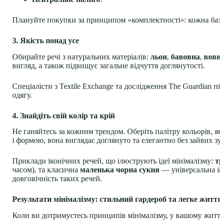
Плануйте покупки за принципом «комплектності»: кожна баз
3. Якість понад усе
Обирайте речі з натуральних матеріалів:
льон
,
бавовна
,
вов
вигляд, а також підвищує загальне відчуття доглянутості.
Спеціалісти з Textile Exchange та дослідження The Guardian
одягу.
4. Знайдіть свій колір та крій
Не ганяйтесь за кожним трендом. Оберіть палітру кольорів, я
і формою, вона виглядає доглянуто та елегантно без зайвих з
Приклади іконічних речей, що ілюструють ідеї мінімалізму:
т
часом), та класична
маленька чорна сукня
— універсальна ін
довговічність таких речей.
Результати мінімалізму: стильний гардероб та легке житт
Коли ви дотримуєтесь принципів мінімалізму, у вашому житті з