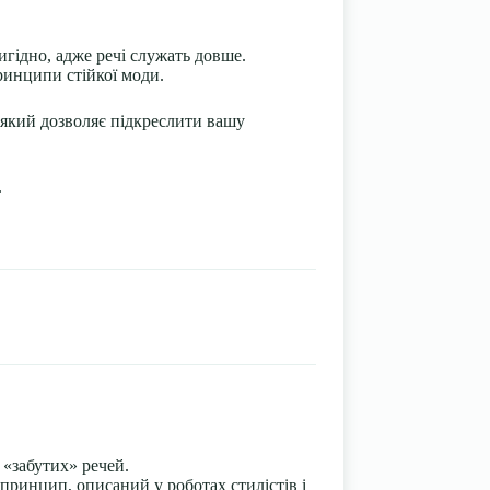
игідно, адже речі служать довше.
ринципи стійкої моди.
 який дозволяє підкреслити вашу
.
 «забутих» речей.
принцип, описаний у роботах стилістів і