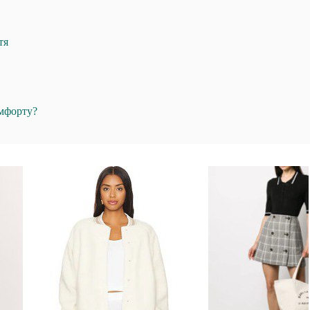
тя
омфорту?