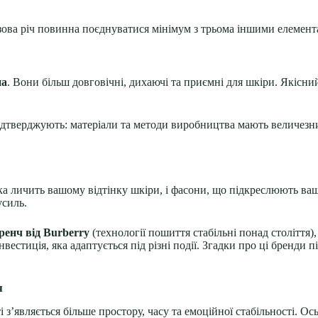
ова річ повинна поєднуватися мінімум з трьома іншими елемент
на
. Вони більш довговічні, дихаючі та приємні для шкіри. Якісни
 підтверджують: матеріали та методи виробництва мають величезн
ка личить вашому відтінку шкіри, і фасони, що підкреслюють ваш
усиль.
ренч від Burberry
(технології пошиття стабільні понад століття)
вестиція, яка адаптується під різні події. Згадки про ці бренди 
я
’являється більше простору, часу та емоційної стабільності. Ось