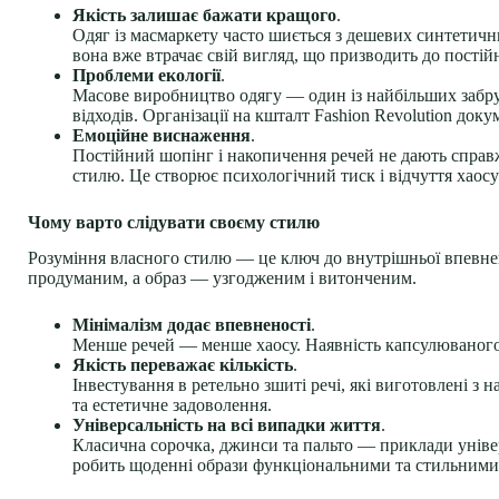
Якість залишає бажати кращого
.
Одяг із масмаркету часто шиється з дешевих синтетични
вона вже втрачає свій вигляд, що призводить до пості
Проблеми екології
.
Масове виробництво одягу — один із найбільших забру
відходів. Організації на кшталт Fashion Revolution док
Емоційне виснаження
.
Постійний шопінг і накопичення речей не дають справ
стилю. Це створює психологічний тиск і відчуття хаосу
Чому варто слідувати своєму стилю
Розуміння власного стилю — це ключ до внутрішньої впевнено
продуманим, а образ — узгодженим і витонченим.
Мінімалізм додає впевненості
.
Менше речей — менше хаосу. Наявність капсулюваного г
Якість переважає кількість
.
Інвестування в ретельно зшиті речі, які виготовлені з 
та естетичне задоволення.
Універсальність на всі випадки життя
.
Класична сорочка, джинси та пальто — приклади універ
робить щоденні образи функціональними та стильними