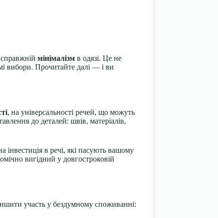
я справжній
мінімалізм
в одязі. Це не
мі вибори. Прочитайте далі — і ви
сті
, на універсальності речей, що можуть
тавлення до деталей: швів, матеріалів,
 інвестиція в речі, які пасують вашому
номічно вигідний у довгостроковій
еншити участь у бездумному споживанні: