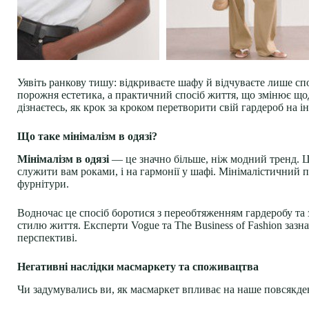
Уявіть ранкову тишу: відкриваєте шафу й відчуваєте лише спо
порожня естетика, а практичний спосіб життя, що змінює щод
дізнаєтесь, як крок за кроком перетворити свій гардероб на і
Що таке мінімалізм в одязі?
Мінімалізм в одязі
— це значно більше, ніж модний тренд. Ц
служити вам роками, і на гармонії у шафі. Мінімалістичний під
фурнітури.
Водночас це спосіб боротися з переобтяженням гардеробу та
стилю життя. Експерти Vogue та The Business of Fashion заз
перспективі.
Негативні наслідки масмаркету та споживацтва
Чи задумувались ви, як масмаркет впливає на наше повсякд