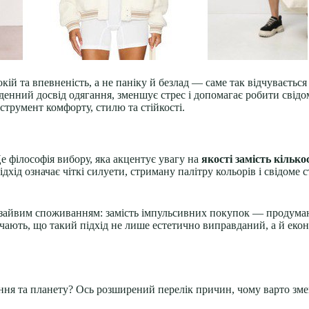
кій та впевненість, а не паніку й безлад — саме так відчуваєтьс
енний досвід одягання, зменшує стрес і допомагає робити свідо
нструмент комфорту, стилю та стійкості.
е філософія вибору, яка акцентує увагу на
якості замість кілько
хід означає чіткі силуети, стриману палітру кольорів і свідоме с
 зайвим споживанням: замість імпульсивних покупок — продумана
начають, що такий підхід не лише естетично виправданий, а й еко
ення та планету? Ось розширений перелік причин, чому варто зм