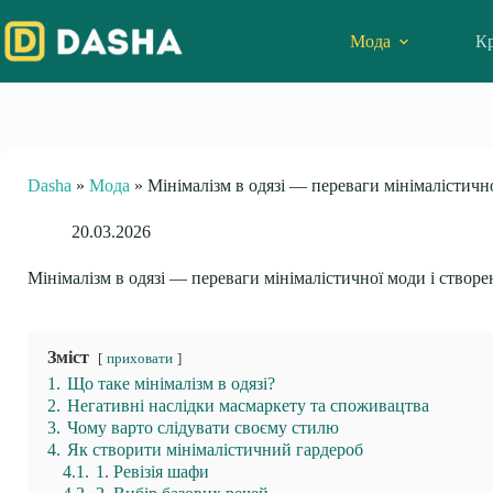
Skip
to
Мода
Кр
content
Dasha
»
Мода
»
Мінімалізм в одязі — переваги мінімалістичн
20.03.2026
Мінімалізм в одязі — переваги мінімалістичної моди і створ
Зміст
приховати
1.
Що таке мінімалізм в одязі?
2.
Негативні наслідки масмаркету та споживацтва
3.
Чому варто слідувати своєму стилю
4.
Як створити мінімалістичний гардероб
4.1.
1. Ревізія шафи