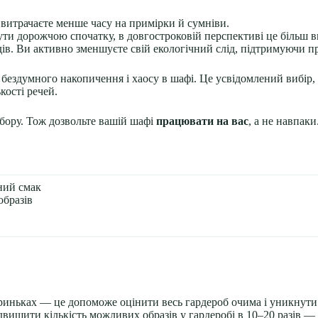
витрачаєте менше часу на примірки й сумніви.
 бути дорожчою спочатку, в довгостроковій перспективі це більш в
в. Ви активно зменшуєте свій екологічний слід, підтримуючи п
 бездумного накопичення і хаосу в шафі. Це усвідомлений вибір,
кості речей.
вибору. Тож дозвольте вашій шафі
працювати на вас
, а не навпаки
ний смак
образів
криньках — це допоможе оцінити весь гардероб очима і уникнути
двищити кількість можливих образів у гардеробі в 10–20 разів — 