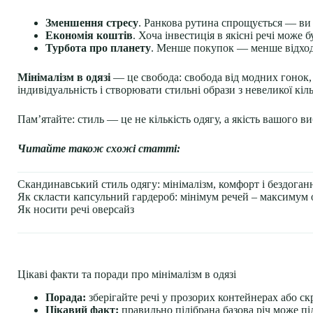
Зменшення стресу
. Ранкова рутина спрощується — ви 
Економія коштів
. Хоча інвестиція в якісні речі може
Турбота про планету
. Менше покупок — менше відході
Мінімалізм в одязі
— це свобода: свобода від модних гонок,
індивідуальність і створювати стильні образи з невеликої кіль
Пам’ятайте: стиль — це не кількість одягу, а якість вашого 
Читайте також схожі статті:
Скандинавський стиль одягу: мінімалізм, комфорт і бездоган
Як скласти капсульний гардероб: мінімум речей – максимум 
Як носити речі оверсайз
Цікаві факти та поради про мінімалізм в одязі
Порада:
зберігайте речі у прозорих контейнерах або с
Цікавий факт:
правильно підібрана базова річ може пі