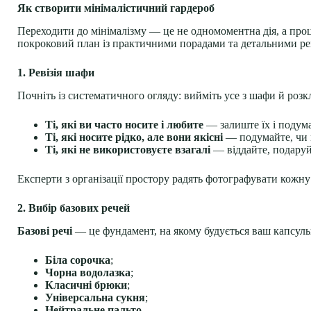
Як створити мінімалістичний гардероб
Переходити до мінімалізму — це не одномоментна дія, а проце
покроковий план із практичними порадами та детальними ре
1. Ревізія шафи
Почніть із систематичного огляду: вийміть усе з шафи й розкл
Ті, які ви часто носите і любите
— залиште їх і подума
Ті, які носите рідко, але вони якісні
— подумайте, чи м
Ті, які не використовуєте взагалі
— віддайте, подаруй
Експерти з організації простору радять фотографувати кожн
2. Вибір базових речей
Базові речі
— це фундамент, на якому будується ваш капсуль
Біла сорочка
;
Чорна водолазка
;
Класичні брюки
;
Універсальна сукня
;
Нейтральне пальто
.