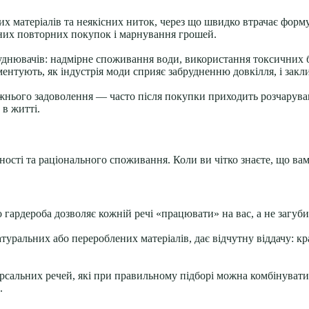
х матеріалів та неякісних ниток, через що швидко втрачає форму 
йних повторних покупок і марнування грошей.
днювачів: надмірне споживання води, використання токсичних б
ументують, як індустрія моди сприяє забрудненню довкілля, і зак
жнього задоволення — часто після покупки приходить розчаруван
 в житті.
сті та раціонального споживання. Коли ви чітко знаєте, що вам
ардероба дозволяє кожній речі «працювати» на вас, а не загубит
натуральних або перероблених матеріалів, дає відчутну віддачу: 
сальних речей, які при правильному підборі можна комбінувати 
.