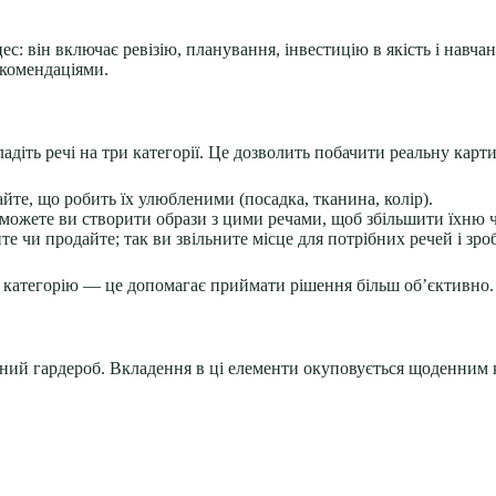
с: він включає ревізію, планування, інвестицію в якість і навч
комендаціями.
адіть речі на три категорії. Це дозволить побачити реальну карти
йте, що робить їх улюбленими (посадка, тканина, колір).
ожете ви створити образи з цими речами, щоб збільшити їхню ч
те чи продайте; так ви звільните місце для потрібних речей і з
у категорію — це допомагає приймати рішення більш об’єктивно.
ний гардероб. Вкладення в ці елементи окуповується щоденним к