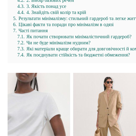
4.2.
2. Вибір базових речей
4.3.
3. Якість понад усе
4.4.
4. Знайдіть свій колір та крій
5.
Результати мінімалізму: стильний гардероб та легке жит
6.
Цікаві факти та поради про мінімалізм в одязі
7.
Часті питання
7.1.
Як почати створювати мінімалістичний гардероб?
7.2.
Чи не буде мінімалізм нудним?
7.3.
Які матеріали краще обирати для довговічності й к
7.4.
Як поєднувати стійкість та бюджетні обмеження?