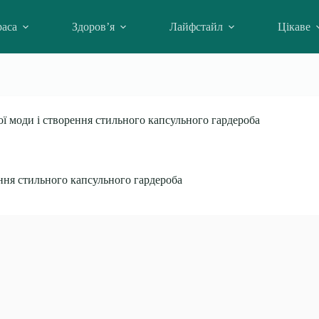
аса
Здоров’я
Лайфстайл
Цікаве
ої моди і створення стильного капсульного гардероба
ення стильного капсульного гардероба