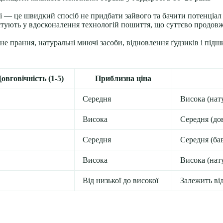
ні — це швидкий спосіб не придбати зайвого та бачити потенціал
нвестують у вдосконалення технологій пошиття, що суттєво продов
не прання, натуральні миючі засоби, відновлення ґудзиків і пі
овговічність (1-5)
Приблизна ціна
Середня
Висока (нат
Висока
Середня (до
Середня
Середня (бав
Висока
Висока (нат
Від низької до високої
Залежить ві