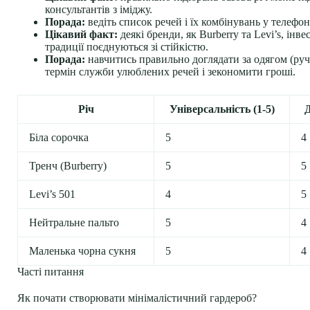
консультантів з іміджу.
Порада:
ведіть список речей і їх комбінувань у телефо
Цікавий факт:
деякі бренди, як Burberry та Levi’s, і
традиції поєднуються зі стійкістю.
Порада:
навчитись правильно доглядати за одягом (руч
термін служби улюблених речей і зекономити гроші.
Річ
Універсальність (1-5)
Д
Біла сорочка
5
4
Тренч (Burberry)
5
5
Levi’s 501
4
5
Нейтральне пальто
5
4
Маленька чорна сукня
5
4
Часті питання
Як почати створювати мінімалістичний гардероб?