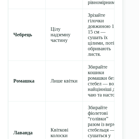
рівномірним.
Зрізайте
гілочки
довжиною 10–
Цілу
15 см —
Чебрець
надземну
сушать їх
частину
цілими, потім
обривають
листя.
Збирайте
кошики
ромашки без
Ромашка
Лише квітки
стебел — вони
найцінніші для
чаю та настоїв.
Збирайте
фіолетові
“голівки”
разом із верхом
Квіткові
стебельця —
Лаванда
колоски
сушаться у