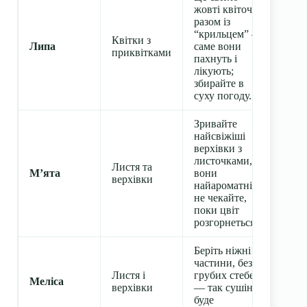
жовті квіточки
разом із
“крильцем” —
Квітки з
Липа
саме вони
приквітками
пахнуть і
лікують;
збирайте в
суху погоду.
Зривайте
найсвіжіші
верхівки з
листочками,
Листя та
М’ята
вони
верхівки
найароматніші;
не чекайте,
поки цвіт
розгорнеться.
Беріть ніжні
частини, без
Листя і
грубих стебел
Меліса
верхівки
— так сушіння
буде