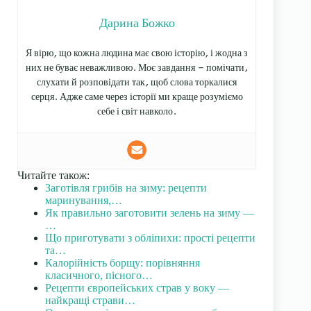
Дарина Божко
Я вірю, що кожна людина має свою історію, і жодна з
них не буває неважливою. Моє завдання — помічати,
слухати й розповідати так, щоб слова торкалися
серця. Адже саме через історії ми краще розуміємо
себе і світ навколо.
Читайте також:
Заготівля грибів на зиму: рецепти
маринування,…
Як правильно заготовити зелень на зиму —
…
Що приготувати з обліпихи: прості рецепти
та…
Калорійність борщу: порівняння
класичного, пісного…
Рецепти європейських страв у воку —
найкращі страви…