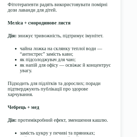
Фітотерапевти радять використовувати помірні
дози лаванди для дітей.
Меліса + смородинове листя
Дія:
знижує тривожність, підтримує імунітет.
чайна ложка на склянку теплої води —
“антистрес” замість кави;
як підсолоджувач для чаю;
як напій для офісу — освіжає й концентрує
увагу.
Підходить для підлітків та дорослих; поради
підтверджують публікації про здорове
харчування.
Чебрець + мед
Дія:
протимікробний ефект, зменшення кашлю.
замість цукру у печиві та пряниках;