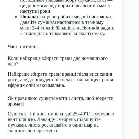
це допомагає відтворити ідеальний смак у
наступні роки.
Порада:
якщо ви робите медові настоянки,
давайте сумішам настоятися в темному
місці 2–4 тижні; більшість пасічників радять
3 тижні для оптимальної м’якості смаку.
Часті питання
Коли найкраще збирати трави для домашнього
чаю?
Найкраще збирати трави вранці після висихання
роси, але до полуденної спеки. Тоді концентрація
ефірних олій максимальна.
Як правильно сушити квіти і листя, щоб зберегти
аромат?
Сушіть у тіні при температурі 25–40°C з хорошою
вентиляцією. Лаванду і чебрець підвішуйте
пучками, листя розкладайте в один шар на
тканині або пергаменті.