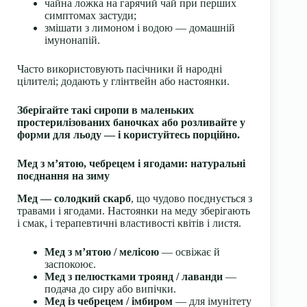
чайна ложка на гарячий чай при перших
симптомах застуди;
змішати з лимоном і водою — домашній
імунонапій.
Часто використовують пасічники й народні
цілителі; додають у глінтвейн або настоянки.
Зберігайте такі сиропи в маленьких
простерилізованих баночках або розливайте у
форми для льоду — і користуйтесь порційно.
Мед з м’ятою, чебрецем і ягодами: натуральні
поєднання на зиму
Мед — солодкий скарб
, що чудово поєднується з
травами і ягодами. Настоянки на меду зберігають
і смак, і терапевтичні властивості квітів і листя.
Мед з м’ятою / мелісою
— освіжає й
заспокоює.
Мед з пелюстками троянд / лаванди
—
подача до сиру або випічки.
Мед із чебрецем / імбиром
— для імунітету