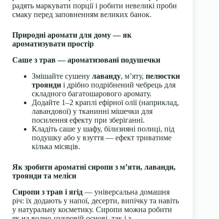
радять маркувати порції і робити невеликі проби
смаку перед заповненням великих банок.
Природні аромати для дому — як
ароматизувати простір
Саше з трав — ароматизовані подушечки
Змішайте сушену
лаванду
, м’яту,
пелюстки
троянди
і дрібно подрібнений чебрець для
складного багатошарового аромату.
Додайте 1–2 краплі ефірної олії (наприклад,
лавандової) у тканинні мішечки для
посилення ефекту при зберіганні.
Кладіть саше у шафу, білизняні полиці, під
подушку або у взуття — ефект триватиме
кілька місяців.
Як зробити ароматні сиропи з м’яти, лаванди,
троянди та меліси
Сиропи з трав і ягід
— універсальна домашня
річ: їх додають у напої, десерти, випічку та навіть
у натуральну косметику. Сиропи можна робити
як на водно-цукровій основі, так і з