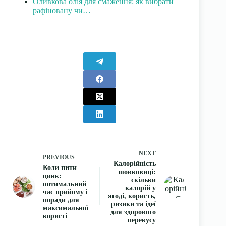
Оливкова олія для смаження: як вибрати
рафіновану чи…
NEXT
PREVIOUS
Калорійність
Коли пити
шовковиці:
цинк:
скільки
оптимальний
калорій у
час прийому і
ягоді, користь,
поради для
ризики та ідеї
максимальної
для здорового
користі
перекусу