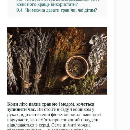
коли його краще використати?
9.4.
Чи можна давати трав’яні чаї дітям?
Коли літо пахне травою і медом, хочеться
зупинити час.
Ви стоїте в саду з кошиком у
руках, вдихаєте теплі фіолетові хвилі лаванди і
відчуваєте, як пам’ять про сонячний полудень
відкладaється в серці. Саме ці миті можна