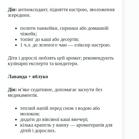
Дія:
антиоксидант, підняття настрою, зволоження
зсередини.
полити панкейки, сирники або домашній
чізкейк;
топінг до каші або десертів;
1 ч.л. до зеленого чаю — еліксир настрою.
Діти і дорослі люблять цей аромат; рекомендують
кулінарні експерти та кондитери.
Лаванда + яблуко
Дія:
м’яке седативне, допомагає заснути без
медикаментів.
теплий напій перед сном з водою або
молоком;
додати до вівсяної каші ввечері;
кілька крапель у ванну — ароматерапія для
дітей і дорослих.