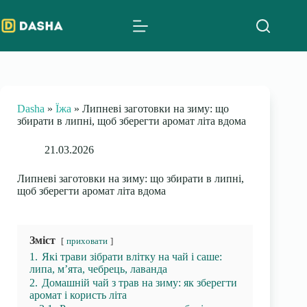
Skip
to
content
Dasha
»
Їжа
»
Липневі заготовки на зиму: що
збирати в липні, щоб зберегти аромат літа вдома
21.03.2026
Липневі заготовки на зиму: що збирати в липні,
щоб зберегти аромат літа вдома
Зміст
приховати
1.
Які трави зібрати влітку на чай і саше:
липа, м’ята, чебрець, лаванда
2.
Домашній чай з трав на зиму: як зберегти
аромат і користь літа