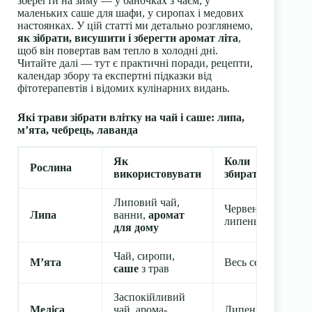
зберегти на зиму — у баночках з чаєм, у
маленьких саше для шафи, у сиропах і медових
настоянках. У цій статті ми детально розглянемо,
як зібрати, висушити і зберегти аромат літа
,
щоб він повертав вам тепло в холодні дні.
Читайте далі — тут є практичні поради, рецепти,
календар збору та експертні підказки від
фітотерапевтів і відомих кулінарних видань.
Які трави зібрати влітку на чай і саше: липа,
м’ята, чебрець, лаванда
Як
Коли
Рослина
використовувати
збирати
Липовий чай,
Червень –
Липа
ванни,
аромат
липень
для дому
Чай, сиропи,
М’ята
Весь сезон
саше
з трав
Заспокійливий
Меліса
чай, арома-
Липень