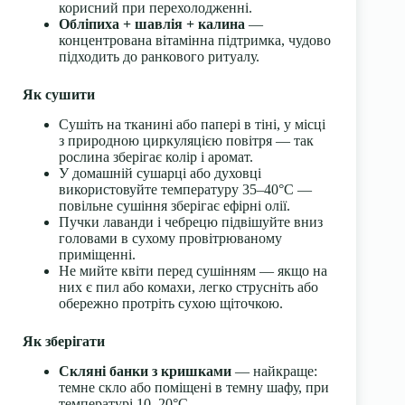
корисний при перехолодженні.
Обліпиха + шавлія + калина
—
концентрована вітамінна підтримка, чудово
підходить до ранкового ритуалу.
Як сушити
Сушіть на тканині або папері в тіні, у місці
з природною циркуляцією повітря — так
рослина зберігає колір і аромат.
У домашній сушарці або духовці
використовуйте температуру 35–40°C —
повільне сушіння зберігає ефірні олії.
Пучки лаванди і чебрецю підвішуйте вниз
головами в сухому провітрюваному
приміщенні.
Не мийте квіти перед сушінням — якщо на
них є пил або комахи, легко струсніть або
обережно протріть сухою щіточкою.
Як зберігати
Скляні банки з кришками
— найкраще:
темне скло або поміщені в темну шафу, при
температурі 10–20°C.