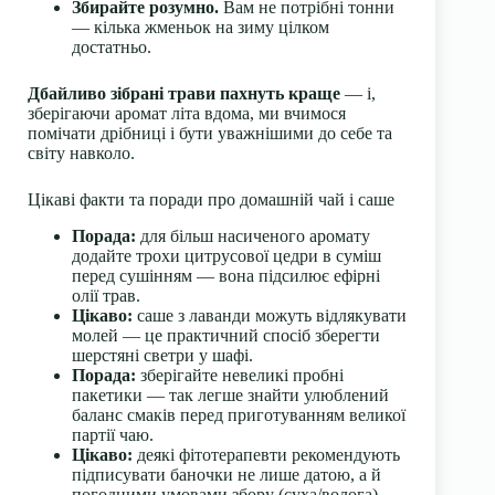
Збирайте розумно.
Вам не потрібні тонни
— кілька жменьок на зиму цілком
достатньо.
Дбайливо зібрані трави пахнуть краще
— і,
зберігаючи аромат літа вдома, ми вчимося
помічати дрібниці і бути уважнішими до себе та
світу навколо.
Цікаві факти та поради про домашній чай і саше
Порада:
для більш насиченого аромату
додайте трохи цитрусової цедри в суміш
перед сушінням — вона підсилює ефірні
олії трав.
Цікаво:
саше з лаванди можуть відлякувати
молей — це практичний спосіб зберегти
шерстяні светри у шафі.
Порада:
зберігайте невеликі пробні
пакетики — так легше знайти улюблений
баланс смаків перед приготуванням великої
партії чаю.
Цікаво:
деякі фітотерапевти рекомендують
підписувати баночки не лише датою, а й
погодними умовами збору (суха/волога) —