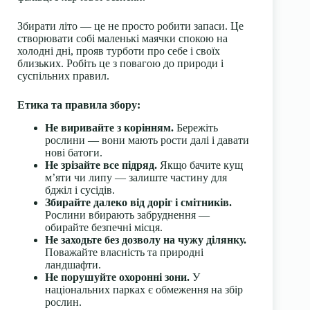
Збирати літо — це не просто робити запаси. Це
створювати собі маленькі маячки спокою на
холодні дні, прояв турботи про себе і своїх
близьких. Робіть це з повагою до природи і
суспільних правил.
Етика та правила збору:
Не виривайте з корінням.
Бережіть
рослини — вони мають рости далі і давати
нові батоги.
Не зрізайте все підряд.
Якщо бачите кущ
м’яти чи липу — залиште частину для
бджіл і сусідів.
Збирайте далеко від доріг і смітників.
Рослини вбирають забруднення —
обирайте безпечні місця.
Не заходьте без дозволу на чужу ділянку.
Поважайте власність та природні
ландшафти.
Не порушуйте охоронні зони.
У
національних парках є обмеження на збір
рослин.