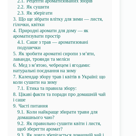
2.1.
Рецепти ароматизованих зборів
2.2.
Як сушити
2.3.
Як зберігати
3.
Що ще зібрати влітку для зими — листя,
гілочки, квітки
4.
Природні аромати для дому — як
ароматизувати простір
4.1.
Саше з трав — ароматизовані
подушечки
5.
Як зробити ароматні сиропи з м’яти,
лаванди, троянди та меліси
6.
Мед з м’ятою, чебрецем і ягодами:
натуральні поєднання на зиму
7.
Календар збору трав і квітів в Україні: що
коли сушити на зиму
7.1.
Етика та правила збору:
8.
Цікаві факти та поради про домашній чай
і саше
9.
Часті питання
9.1.
Коли найкраще збирати трави для
домашнього чаю?
9.2.
Як правильно сушити квіти і листя,
щоб зберегти аромат?
9.3.
Як довго зберігається домашній чай і