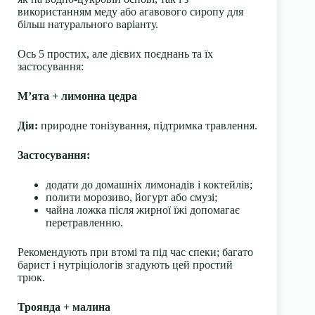
використанням меду або агавового сиропу для
більш натурального варіанту.
Ось 5 простих, але дієвих поєднань та їх
застосування:
М’ята + лимонна цедра
Дія:
природне тонізування, підтримка травлення.
Застосування:
додати до домашніх лимонадів і коктейлів;
полити морозиво, йогурт або смузі;
чайна ложка після жирної їжі допомагає
перетравленню.
Рекомендують при втомі та під час спеки; багато
барист і нутріціологів згадують цей простий
трюк.
Троянда + малина