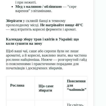
і при нежиті.
Мед з малиною / обліпихою
— “сире
варення” з вітамінами.
Зберігати
у скляній банці в темному
прохолодному місці.
Не нагрівайте вище 40°C
— мед втратить корисні ферменти і аромат.
Календар збору трав і квітів в Україні: що
коли сушити на зиму
Щоб ваші чаї, саше або сиропи були не лише
ароматні, а й корисні, важливо знати, яка частина
рослини найцінніша. Нижче — розгорнутий гайд
із поясненнями і практичними порадами для
початківців і досвідчених збирачів.
Пояснення
Рослина
для
Що саме
“чайників”
збирати
Це світло-