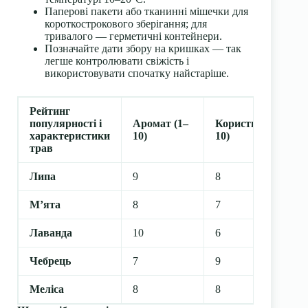
Паперові пакети або тканинні мішечки для
короткострокового зберігання; для
тривалого — герметичні контейнери.
Позначайте дати збору на кришках — так
легше контролювати свіжість і
використовувати спочатку найстаріше.
Рейтинг
Л
популярності і
Аромат (1–
Користь (1–
с
характеристики
10)
10)
10
трав
Липа
9
8
7
М’ята
8
7
9
Лаванда
10
6
8
Чебрець
7
9
6
Меліса
8
8
7