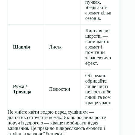
пучках,
зберігають
аромат кілька
сезонів.
Листя великі,
шорсткі —
вони дають
Шавлія
Листя
аромат і
помітний
терапевтичний
ефект.
Обережно
обривайте
Ружа /
лише чисті
Пелюстки
Троянда
пелюстки без
гнилі та комах;
краще уранці.
Не мийте квіти водою перед сушінням —
достатньо струсити комах. Якщо рослина росте
поруч із дорогою — краще не збирати її для
вживання. Це правило підкреслюють екологи і
фахівці з харчової безпеки.