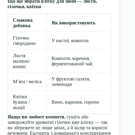
Що ще зібрати влітку для зими — листя,
гілочки, квітки
Смакова
Як використовують
добавка
Гілочки
У настої, компоти
смородини
Листя
Компоти, варення,
малини/
ферментований чай
вишні
У фруктові салати,
М’ята / меліса
лимонади
Квітки
бузини /
Вино, варення, сиропи
акації
Якщо ви любите компоти
, сушіть або
заморожуйте ароматні гілочки вже влітку — так
ви збережете не лише запах, а й колір та корисні
речовини. Експерти з домашнього консервування