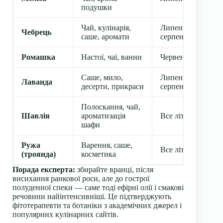
подушки
Чай, кулінарія,
Липень –
Чебрець
саше, аромати
серпень
Ромашка
Настої, чаї, ванни
Червень
Саше, мило,
Липень –
Лаванда
десерти, прикраси
серпень
Полоскання, чай,
Шавлія
ароматизація
Все літо
шафи
Ружа
Варення, саше,
Все літо
(троянда)
косметика
Порада експерта:
збирайте вранці, після
висихання ранкової роси, але до гострої
полуденної спеки — саме тоді ефірні олії і смакові
речовини найінтенсивніші. Це підтверджують
фітотерапевти та ботаніки з академічних джерел і
популярних кулінарних сайтів.