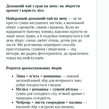
Домашній чай з трав на зиму: як зберегти
аромат і користь літа
Найкращий домашній чай на зиму
— це не
просто суміш висушених листків, а маленький
оберіг з ароматів, смаків і вражень. Коли ви
відкриваєте баночку взимку, важливо відчути не
лише запах трави, а й подумки повернутися в той
день збору: сонце, щебет птиць, дотик рук до
листя. Ми розглянемо перевірені способи
приготування, сушіння і зберігання — від
методів, які радять фітотерапевти, до практичних
порад від шеф-кухарів.
Рецепти ароматизованих зборів
Липа + м’ята + шипшина
— ніжний
заспокійливий збір для вечірнього чаю;
добре поєднується з медом.
Меліса + ромашка + сушені яблука
—
суміш для солодкого сну, м’який аромат і
природна солодкість.
Чебрець + листя смородини + малина
—
імунний збір з ягідною кислинкою,