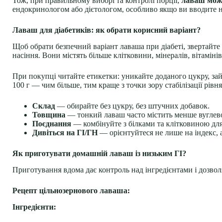
Тож, при правильному виборі та контролі порції,
лаваш може
ендокринологом або дієтологом, особливо якщо ви вводите н
Лаваш для діабетиків: як обрати корисний варіант?
Щоб обрати безпечний варіант лаваша при діабеті, звертайте 
насіння. Вони містять більше клітковини, мінералів, вітамі
При покупці читайте етикетки: уникайте доданого цукру, зайви
100 г — чим більше, тим краще з точки зору стабілізації рівня
Склад
— обирайте без цукру, без штучних добавок.
Товщина
— тонкий лаваш часто містить менше вуглево
Поєднання
— комбінуйте з білками та клітковиною дл
Дивіться на ГІ/ГН
— орієнтуйтеся не лише на індекс, а
Як приготувати домашній лаваш із низьким ГІ?
Приготування вдома дає контроль над інгредієнтами і дозвол
Рецепт цільнозернового лаваша:
Інгредієнти: