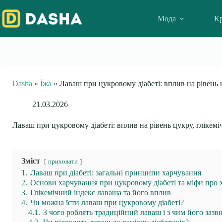
Skip
to
Мода
Кр
content
Dasha
»
Їжа
»
Лаваш при цукровому діабеті: вплив на рівень 
21.03.2026
Лаваш при цукровому діабеті: вплив на рівень цукру, глікемі
Зміст
приховати
1.
Лаваш при діабеті: загальні принципи харчування
2.
Основи харчування при цукровому діабеті та міфи про 
3.
Глікемічний індекс лаваша та його вплив
4.
Чи можна їсти лаваш при цукровому діабеті?
4.1.
З чого роблять традиційний лаваш і з чим його зазви