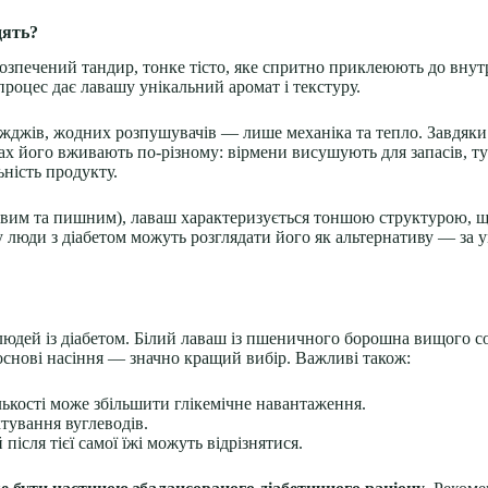
дять?
розпечений тандир, тонке тісто, яке спритно приклеюють до внутр
роцес дає лавашу унікальний аромат і текстуру.
іжджів, жодних розпушувачів — лише механіка та тепло. Завдяк
нах його вживають по-різному: вірмени висушують для запасів, т
ьність продукту.
вим та пишним), лаваш характеризується тоншою структурою, що 
у люди з діабетом можуть розглядати його як альтернативу — за
людей із діабетом. Білий лаваш із пшеничного борошна вищого с
основі насіння — значно кращий вибір. Важливі також:
ькості може збільшити глікемічне навантаження.
ування вуглеводів.
після тієї самої їжі можуть відрізнятися.