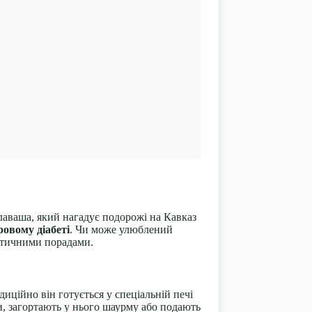
лаваша, який нагадує подорожі на Кавказ
ровому діабеті
. Чи може улюблений
актичними порадами.
диційно він готується у спеціальній печі
и, загортають у нього шаурму або подають