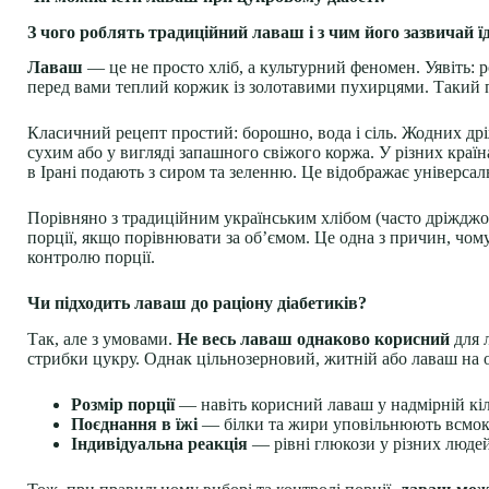
З чого роблять традиційний лаваш і з чим його зазвичай ї
Лаваш
— це не просто хліб, а культурний феномен. Уявіть: 
перед вами теплий коржик із золотавими пухирцями. Такий п
Класичний рецепт простий: борошно, вода і сіль. Жодних др
сухим або у вигляді запашного свіжого коржа. У різних краї
в Ірані подають з сиром та зеленню. Це відображає універсал
Порівняно з традиційним українським хлібом (часто дріжджо
порції, якщо порівнювати за об’ємом. Це одна з причин, чом
контролю порції.
Чи підходить лаваш до раціону діабетиків?
Так, але з умовами.
Не весь лаваш однаково корисний
для 
стрибки цукру. Однак цільнозерновий, житній або лаваш на 
Розмір порції
— навіть корисний лаваш у надмірній кіл
Поєднання в їжі
— білки та жири уповільнюють всмокт
Індивідуальна реакція
— рівні глюкози у різних людей 