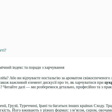
еті?
ліба? Або ви відчуваєте ностальгію за ароматом свіжоспеченого 
також важливий елемент дискусії про те, як харчуватися при
цук
? Читайте далі — ми розберемося детально, професійно та з пр
ії, Грузії, Туреччині, Ірані та багатьох інших країнах Сходу. Тра
гкість. Його вживають у різних формах: з м’ясом, сиром, овочам