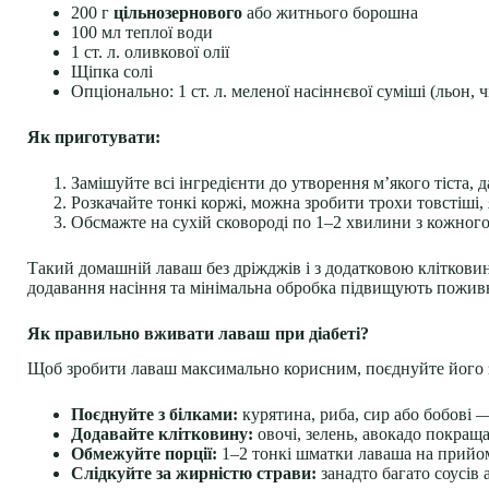
200 г
цільнозернового
або житнього борошна
100 мл теплої води
1 ст. л. оливкової олії
Щіпка солі
Опціонально: 1 ст. л. меленої насіннєвої суміші (льон, 
Як приготувати:
Замішуйте всі інгредієнти до утворення м’якого тіста,
Розкачайте тонкі коржі, можна зробити трохи товстіші,
Обсмажте на сухій сковороді по 1–2 хвилини з кожного 
Такий домашній лаваш без дріжджів і з додатковою клітковино
додавання насіння та мінімальна обробка підвищують поживн
Як правильно вживати лаваш при діабеті?
Щоб зробити лаваш максимально корисним, поєднуйте його 
Поєднуйте з білками:
курятина, риба, сир або бобові —
Додавайте клітковину:
овочі, зелень, авокадо покраща
Обмежуйте порції:
1–2 тонкі шматки лаваша на прийом
Слідкуйте за жирністю страви:
занадто багато соусів 