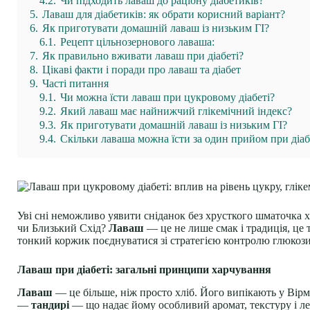
4.2.
Чи підходить лаваш до раціону діабетиків?
5.
Лаваш для діабетиків: як обрати корисний варіант?
6.
Як приготувати домашній лаваш із низьким ГІ?
6.1.
Рецепт цільнозернового лаваша:
7.
Як правильно вживати лаваш при діабеті?
8.
Цікаві факти і поради про лаваш та діабет
9.
Часті питання
9.1.
Чи можна їсти лаваш при цукровому діабеті?
9.2.
Який лаваш має найнижчий глікемічний індекс?
9.3.
Як приготувати домашній лаваш із низьким ГІ?
9.4.
Скільки лаваша можна їсти за один прийом при діаб
Уві сні неможливо уявити сніданок без хрусткого шматочка х
чи Близький Схід?
Лаваш
— це не лише смак і традиція, це 
тонкий коржик поєднуватися зі стратегією контролю глюкози
Лаваш при діабеті: загальні принципи харчування
Лаваш
— це більше, ніж просто хліб. Його випікають у Вірмен
—
тандирі
— що надає йому особливий аромат, текстуру і ле