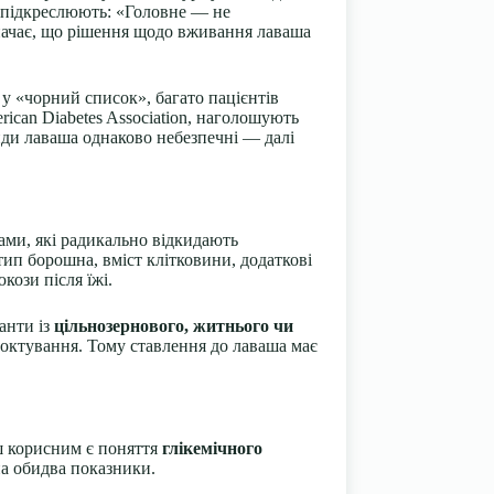
 підкреслюють: «Головне — не
означає, що рішення щодо вживання лаваша
у «чорний список», багато пацієнтів
rican Diabetes Association, наголошують
види лаваша однаково небезпечні — далі
ами, які радикально відкидають
тип борошна, вміст клітковини, додаткові
кози після їжі.
анти із
цільнозернового, житнього чи
моктування. Тому ставлення до лаваша має
ьш корисним є поняття
глікемічного
на обидва показники.