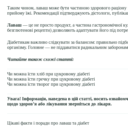
Таким чином, лаваш може бути частиною здорового раціону п
прийому їжі. Рекомендації підтверджують дієтологи, публікац
Лаваш
— це не просто продукт, а частина гастрономічної кул
безглютенові рецепти) дозволяють адаптувати його під потре
Діабетикам важливо слідкувати за балансом: правильно підби
організму. Головне — не піддаватися радикальним заборонам,
Читайте також схожі статті:
Чи можна їсти хліб при цукровому діабеті
Чи можна їсти гречку при цукровому діабеті
Чи можна їсти творог при цукровому діабеті
Увага! Інформація, наведена в цій статті, носить ознайом
щодо здоров’я або лікування зверніться до лікаря.
Цікаві факти і поради про лаваш та діабет