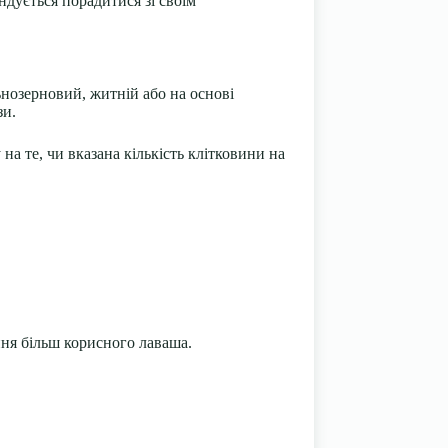
ндується порадитися зі своїм
нозерновий, житній або на основі
зи.
на те, чи вказана кількість клітковини на
ння більш корисного лаваша.