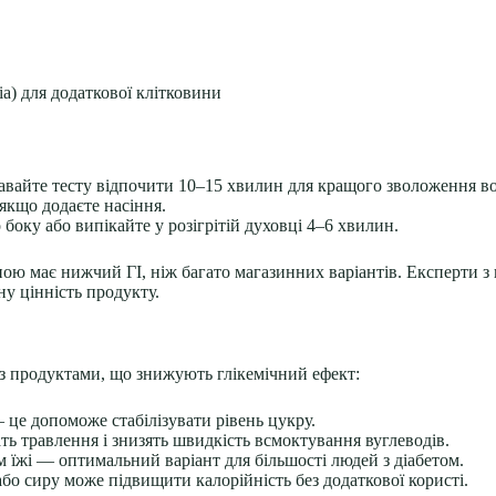
чіа) для додаткової клітковини
 давайте тесту відпочити 10–15 хвилин для кращого зволоження в
 якщо додаєте насіння.
боку або випікайте у розігрітій духовці 4–6 хвилин.
ю має нижчий ГІ, ніж багато магазинних варіантів. Експерти з к
у цінність продукту.
з продуктами, що знижують глікемічний ефект:
 це допоможе стабілізувати рівень цукру.
ть травлення і знизять швидкість всмоктування вуглеводів.
 їжі — оптимальний варіант для більшості людей з діабетом.
або сиру може підвищити калорійність без додаткової користі.