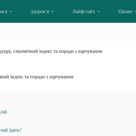
аса
Здоров’я
Лайфстайл
Цікаве
цукру, глікемічний індекс та поради з харчування
чний індекс та поради з харчування
хліб
чай їдять?