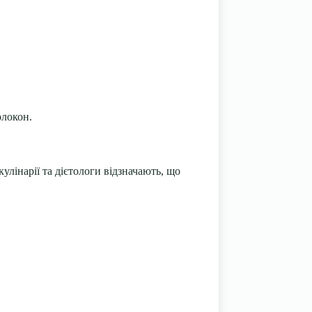
олокон.
улінарії та дієтологи відзначають, що