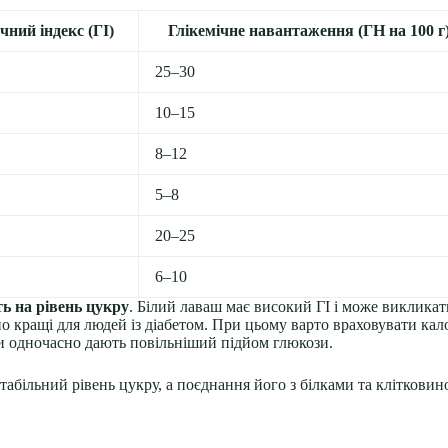
чний індекс (ГІ)
Глікемічне навантаження (ГН на 100 г
25–30
10–15
8–12
5–8
20–25
6–10
ь на рівень цукру
. Білий лаваш має високий ГІ і може викликат
 кращі для людей із діабетом. При цьому варто враховувати кало
и одночасно дають повільніший підйом глюкози.
абільний рівень цукру, а поєднання його з білками та кліткови