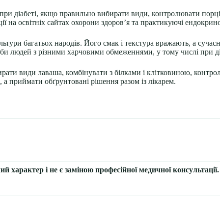
ри діабеті, якщо правильно вибирати види, контролювати порції
ії на освітніх сайтах охорони здоров’я та практикуючі ендокрин
ьтури багатьох народів. Його смак і текстура вражають, а сучасні
би людей з різними харчовими обмеженнями, у тому числі при ді
рати види лаваша, комбінувати з білками і клітковиною, контро
 а приймати обґрунтовані рішення разом із лікарем.
чий характер і не є заміною професійної медичної консультаці