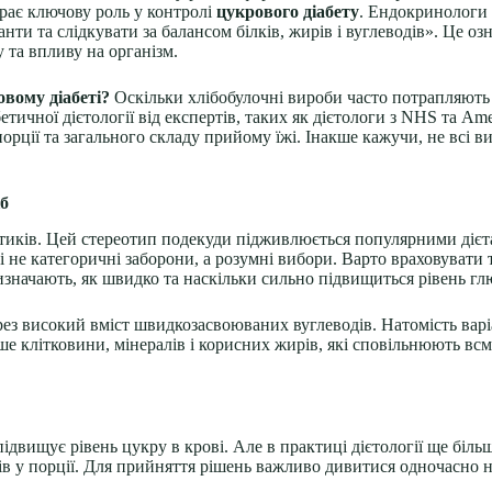
грає ключову роль у контролі
цукрового діабету
. Ендокринологи
іанти та слідкувати за балансом білків, жирів і вуглеводів». Це 
 та впливу на організм.
вому діабеті?
Оскільки хлібобулочні вироби часто потрапляють 
ичної дієтології від експертів, таких як дієтологи з NHS та Ame
порції та загального складу прийому їжі. Інакше кажучи, не всі 
іб
бетиків. Цей стереотип подекуди підживлюється популярними дієт
 не категоричні заборони, а розумні вибори. Варто враховувати 
визначають, як швидко та наскільки сильно підвищиться рівень глю
рез високий вміст швидкозасвоюваних вуглеводів. Натомість варі
е клітковини, мінералів і корисних жирів, які сповільнюють вс
ідвищує рівень цукру в крові. Але в практиці дієтології ще біл
одів у порції. Для прийняття рішень важливо дивитися одночасно 