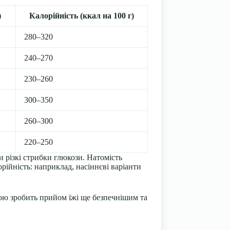
)
Калорійність (ккал на 100 г)
280–320
240–270
230–260
300–350
260–300
220–250
и різкі стрибки глюкози. Натомість
рійність: наприклад, насіннєві варіанти
ною зробить прийом їжі ще безпечнішим та