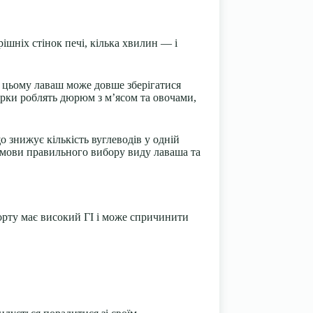
ішніх стінок печі, кілька хвилин — і
и цьому лаваш може довше зберігатися
урки роблять дюрюм з м’ясом та овочами,
знижує кількість вуглеводів у одній
 умови правильного вибору виду лаваша та
орту має високий ГІ і може спричинити