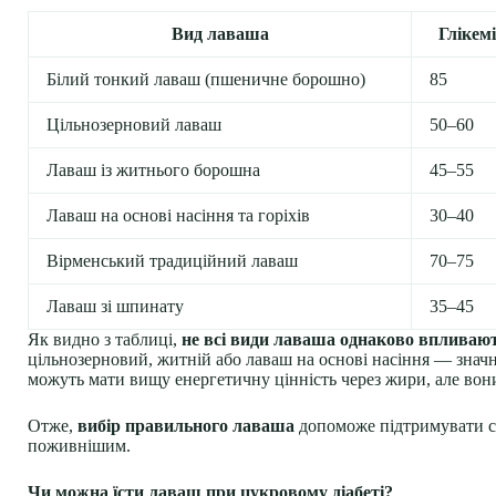
Вид лаваша
Глікемі
Білий тонкий лаваш (пшеничне борошно)
85
Цільнозерновий лаваш
50–60
Лаваш із житнього борошна
45–55
Лаваш на основі насіння та горіхів
30–40
Вірменський традиційний лаваш
70–75
Лаваш зі шпинату
35–45
Як видно з таблиці,
не всі види лаваша однаково впливают
цільнозерновий, житній або лаваш на основі насіння — значно
можуть мати вищу енергетичну цінність через жири, але вон
Отже,
вибір правильного лаваша
допоможе підтримувати ст
поживнішим.
Чи можна їсти лаваш при цукровому діабеті?