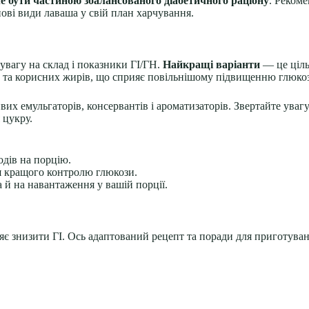
 бути частиною збалансованого діабетичного раціону
. Рекоме
ові види лаваша у свій план харчування.
увагу на склад і показники ГІ/ГН.
Найкращі варіанти
— це ціль
нів та корисних жирів, що сприяє повільнішому підвищенню глюко
х емульгаторів, консервантів і ароматизаторів. Звертайте увагу 
 цукру.
дів на порцію.
я кращого контролю глюкози.
 й на навантаження у вашій порції.
яє знизити ГІ. Ось адаптований рецепт та поради для приготува