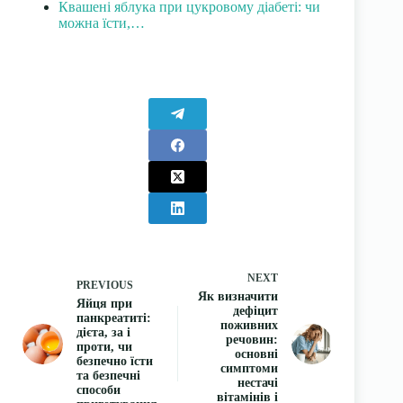
Квашені яблука при цукровому діабеті: чи
можна їсти,…
NEXT
PREVIOUS
Як визначити
Яйця при
дефіцит
панкреатиті:
поживних
дієта, за і
речовин:
проти, чи
основні
безпечно їсти
симптоми
та безпечні
нестачі
способи
вітамінів і