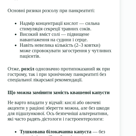
Основні ризики розсолу при панкреатиті:
Надмір концентрації кислот — сильна
стимуляція секреції травних соків.
Високий вміст солі — підвищене
навантаження на судини і серце.
Навіть невелика кількість (2–3 ковтки)
може спровокувати загострення у чутливих
пацієнтів.
Отже,
розсіл
однозначно протипоказаний як при
гострому, так і при хронічному панкреатиті без
спеціальної лікарської рекомендації.
Що можна замінити замість квашеної капусти
Не варто впадати у відчай: кислі або овочеві
акценти у раціоні зберегти можна, але без шкоди
для підшлункової. Ось безпечніші альтернативи,
які часто радять дієтологи і гастроентерологи:
Тушкована білокачанна капуста
— без