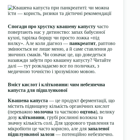
Спогади про хрустку квашену капусту
часто
повертають нас у дитинство: запах бабусиної
кухні, тарілка борщу чи просто ложка «під
вилку». Але коли діагноз —
панкреатит
, раптово
змінюється не лише меню, а й саме ставлення до
звичних смаків. Чи означає це, що доведеться
назавжди забути про квашену капусту? Читайте
далі — тут розкладаємо все по поличках, з
медичною точністю і зрозумілою мовою.
Вміст кислот і клітковини: чим небезпечна
капуста для підшлункової
Квашена капуста
— це продукт ферментації, що
містить підвищену кількість органічних кислот
(переважно
молочна
та частково
оцтова
), велику
дозу
клітковини
, грубі рослинні волокна та
значну кількість солі. Для здорового травлення та
мікробіоти це часто корисно, але для
запаленої
підшлункової залози
— потенційно небезпечно.