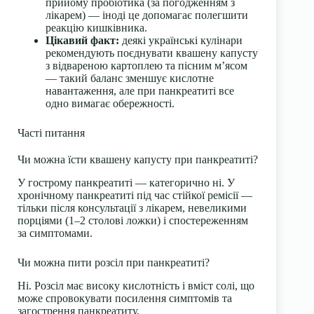
прийому пробіотика (за погодженням з
лікарем) — іноді це допомагає полегшити
реакцію кишківника.
Цікавий факт:
деякі українські кулінари
рекомендують поєднувати квашену капусту
з відвареною картоплею та пісним м’ясом
— такий баланс зменшує кислотне
навантаження, але при панкреатиті все
одно вимагає обережності.
Часті питання
Чи можна їсти квашену капусту при панкреатиті?
У гострому панкреатиті — категорично ні. У
хронічному панкреатиті під час стійкої ремісії —
тільки після консультації з лікарем, невеликими
порціями (1–2 столові ложки) і спостереженням
за симптомами.
Чи можна пити розсіл при панкреатиті?
Ні. Розсіл має високу кислотність і вміст солі, що
може спровокувати посилення симптомів та
загострення панкреатиту.