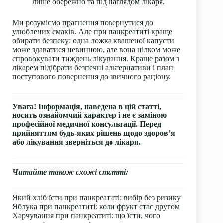
лише обережно та під наглядом лікаря.
Ми розуміємо прагнення повернутися до
улюблених смаків. Але при панкреатиті краще
обирати безпеку: одна ложка квашеної капусти
може здаватися невинною, але вона цілком може
спровокувати тиждень лікування. Краще разом з
лікарем підібрати безпечні альтернативи і план
поступового повернення до звичного раціону.
Увага! Інформація, наведена в цій статті,
носить ознайомчий характер і не є заміною
професійної медичної консультації. Перед
прийняттям будь-яких рішень щодо здоров’я
або лікування зверніться до лікаря.
Читайте також схожі статті:
Який хліб їсти при панкреатиті: вибір без ризику
Яблука при панкреатиті: коли фрукт стає другом
Харчування при панкреатиті: що їсти, чого