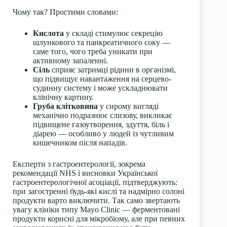
Чому так? Простими словами:
Кислота
у складі стимулює секрецію
шлункового та панкреатичного соку —
саме того, чого треба уникати при
активному запаленні.
Сіль
сприяє затримці рідини в організмі,
що підвищує навантаження на серцево-
судинну систему і може ускладнювати
клінічну картину.
Груба клітковина
у сирому вигляді
механічно подразнює слизову, викликає
підвищене газоутворення, здуття, біль і
діарею — особливо у людей із чутливим
кишечником після нападів.
Експерти з гастроентерології, зокрема
рекомендації NHS і висновки Української
гастроентерологічної асоціації, підтверджують:
при загостренні будь-які кислі та надмірно солоні
продукти варто виключити. Так само звертають
увагу клініки типу Mayo Clinic — ферментовані
продукти корисні для мікробіому, але при певних