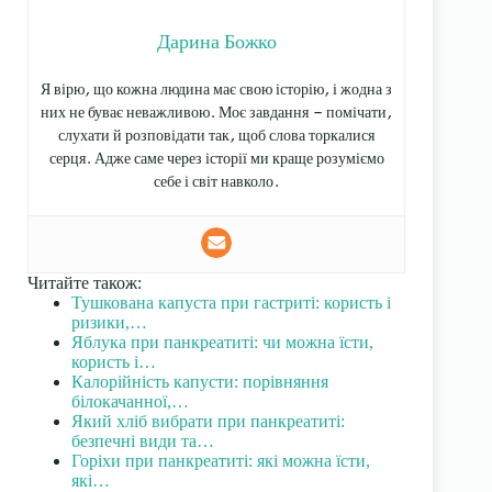
Дарина Божко
Я вірю, що кожна людина має свою історію, і жодна з
них не буває неважливою. Моє завдання — помічати,
слухати й розповідати так, щоб слова торкалися
серця. Адже саме через історії ми краще розуміємо
себе і світ навколо.
Читайте також:
Тушкована капуста при гастриті: користь і
ризики,…
Яблука при панкреатиті: чи можна їсти,
користь і…
Калорійність капусти: порівняння
білокачанної,…
Який хліб вибрати при панкреатиті:
безпечні види та…
Горіхи при панкреатиті: які можна їсти,
які…