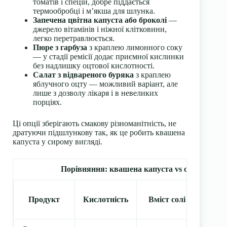
томатів і спецій, добре піддається
термообробці і м’якша для шлунка.
Запечена цвітна капуста або броколі
—
джерело вітамінів і ніжної клітковини,
легко перетравлюється.
Пюре з гарбуза
з краплею лимонного соку
— у стадії ремісії додає приємної кислинки
без надлишку оцтової кислотності.
Салат з відвареного буряка
з краплею
яблучного оцту — можливий варіант, але
лише з дозволу лікаря і в невеликих
порціях.
Ці опції зберігають смакову різноманітність, не
дратуючи підшлункову так, як це робить квашена
капуста у сирому вигляді.
Порівняння: квашена капуста vs оброблені 
Гр
Продукт
Кислотність
Вміст солі
кліт