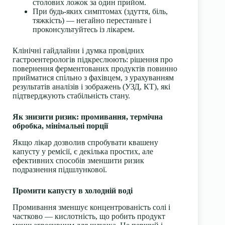
столових ложок за один прийом.
При будь-яких симптомах (здуття, біль,
тяжкість) — негайно перестаньте і
проконсультуйтесь із лікарем.
Клінічні гайдлайни і думка провідних
гастроентерологів підкреслюють: рішення про
повернення ферментованих продуктів повинно
прийматися спільно з фахівцем, з урахуванням
результатів аналізів і зображень (УЗД, КТ), які
підтверджують стабільність стану.
Як знизити ризик: промивання, термічна
обробка, мінімальні порції
Якщо лікар дозволив спробувати квашену
капусту у ремісії, є декілька простих, але
ефективних способів зменшити ризик
подразнення підшлункової.
Промити капусту в холодній воді
Промивання зменшує концентрованість солі і
частково — кислотність, що робить продукт