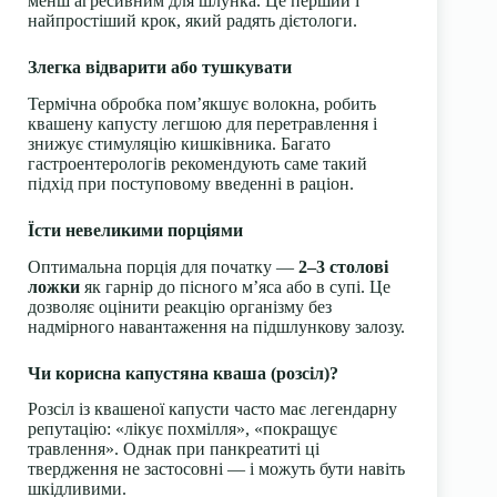
менш агресивним для шлунка. Це перший і
найпростіший крок, який радять дієтологи.
Злегка відварити або тушкувати
Термічна обробка пом’якшує волокна, робить
квашену капусту легшою для перетравлення і
знижує стимуляцію кишківника. Багато
гастроентерологів рекомендують саме такий
підхід при поступовому введенні в раціон.
Їсти невеликими порціями
Оптимальна порція для початку —
2–3 столові
ложки
як гарнір до пісного м’яса або в супі. Це
дозволяє оцінити реакцію організму без
надмірного навантаження на підшлункову залозу.
Чи корисна капустяна кваша (розсіл)?
Розсіл із квашеної капусти часто має легендарну
репутацію: «лікує похмілля», «покращує
травлення». Однак при панкреатиті ці
твердження не застосовні — і можуть бути навіть
шкідливими.