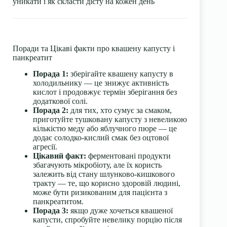
уникати і як скласти дієту на кожен день
Поради та Цікаві факти про квашену капусту і
панкреатит
Порада 1:
зберігайте квашену капусту в
холодильнику — це знижує активність
кислот і продовжує термін зберігання без
додаткової солі.
Порада 2:
для тих, хто сумує за смаком,
приготуйте тушковану капусту з невеликою
кількістю меду або яблучного пюре — це
додає солодко-кислий смак без оцтової
агресії.
Цікавий факт:
ферментовані продукти
збагачують мікробіоту, але їх користь
залежить від стану шлунково-кишкового
тракту — те, що корисно здоровій людині,
може бути ризикованим для пацієнта з
панкреатитом.
Порада 3:
якщо дуже хочеться квашеної
капусти, спробуйте невелику порцію після