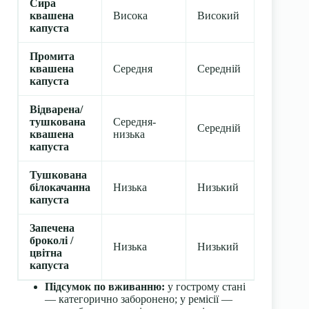
Сира
квашена
Висока
Високий
Висок
капуста
Промита
квашена
Середня
Середній
Висок
капуста
Відварена/
тушкована
Середня-
Середній
Серед
квашена
низька
капуста
Тушкована
білокачанна
Низька
Низький
Серед
капуста
Запечена
броколі /
Низька
Низький
Низьк
цвітна
капуста
Підсумок по вживанню:
у гострому стані
— категорично заборонено; у ремісії —