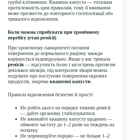
грубої клітковини. Квашена капуста — тотальна
протилежність цим правилам, тому її вживання
може призвести до повторного госпіталізації або
тривалого відновлення.
Коли можна спробувати при хронічному
перебігу (етап ремісії)
При хронічному панкреатиті питання
повернення до нормального раціону завжди
вирішується індивідуально. Якщо у вас тривала
ремісія
— відсутність болю і загострень протягом
декількох місяців, під контролем лікаря можна
подумати про поступове повернення окремих
продуктів, зокрема
квашеної капусти
.
Правила відновлення безпечні й прості:
Не робіть цього на перших тижнях ремісії
— дайте організму стабілізуватися.
Не вживайте квашену капусту щоденно —
обмежте частоту до 1–2 разів на тиждень на
початку.
Не перевищуйте порцію — не більше 1–2