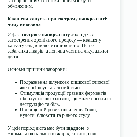
захворюваннях їх споживання має бути
обмеженим.
Квашена капуста при гострому панкреатиті:
чому не можна
У фазі
гострого панкреатиту
або під час
загострення хронічного процесу — квашену
капусту слід виключити повністю. Це не
забаганка лікарів, а логічна частина лікувальної
дієти.
Основні причини заборони:
Подразнення шлунково-кишкової слизової,
яке погіршує загальний стан.
Стимуляція продукції травних ферментів
підшлунковою залозою, що може посилити
деструкцію та біль.
Підвищений ризик посилення болю,
нудоти, блювоти та рідкого стулу.
У цей період дієта має бути
щадною
, з
мінімальною кількістю жирів, кислот, солі і