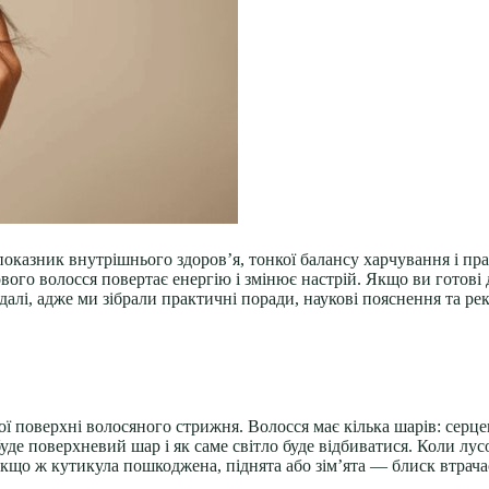
оказник внутрішнього здоров’я, тонкої балансу харчування і прав
ого волосся повертає енергію і змінює настрій. Якщо ви готові д
лі, адже ми зібрали практичні поради, наукові пояснення та рек
ої поверхні волосяного стрижня. Волосся має кілька шарів: серц
уде поверхневий шар і як саме світло буде відбиватися. Коли лус
кщо ж кутикула пошкоджена, піднятa або зім’ята — блиск втрачає