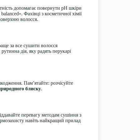
отність допомагає повернути pH шкіри
alanced». Фахівці з косметичної хімії
поверхню волосся.
раще за все сушити волосся
рутинна дія, яку радять перукарі
шкодження. Пам’ятайте: розчісуйте
природного блиску
.
віддавайте перевагу методам сушіння з
ермозахисту навіть найкращий прилад