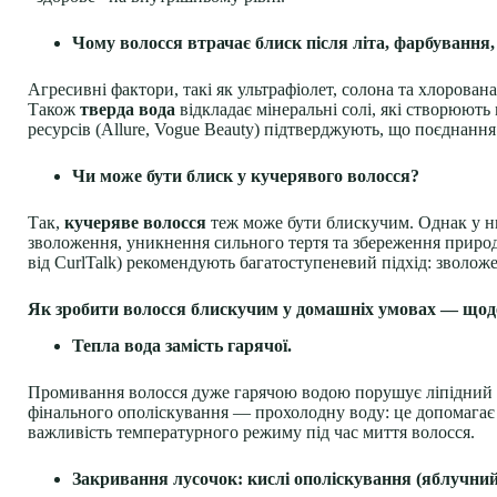
Чому волосся втрачає блиск після літа, фарбування,
Агресивні фактори, такі як ультрафіолет, солона та хлорова
Також
тверда вода
відкладає мінеральні солі, які створюють 
ресурсів (Allure, Vogue Beauty) підтверджують, що поєднанн
Чи може бути блиск у кучерявого волосся?
Так,
кучеряве волосся
теж може бути блискучим. Однак у нь
зволоження, уникнення сильного тертя та збереження природ
від CurlTalk) рекомендують багатоступеневий підхід: зволоже
Як зробити волосся блискучим у домашніх умовах — щод
Тепла вода замість гарячої.
Промивання волосся дуже гарячою водою порушує ліпідний ша
фінального ополіскування — прохолодну воду: це допомагає з
важливість температурного режиму під час миття волосся.
Закривання лусочок: кислі ополіскування (яблучний