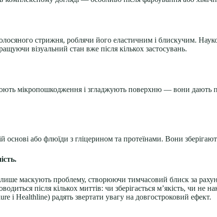
волосяного стрижня, роблячи його еластичним і блискучим. Наук
ращуючи візуальний стан вже після кількох застосувань.
нюють мікропошкодження і згладжують поверхню — вони дають п
й основі або флюїди з гліцерином та протеїнами. Вони зберігают
ість.
ші лише маскують проблему, створюючи тимчасовий блиск за рах
оводиться після кількох миттів: чи зберігається м’якість, чи не
ure і Healthline) радять звертати увагу на довгостроковий ефект.