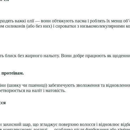
ходять важкі олії — вони обтяжують пасма і роблять їх менш об
том силиконів (або без них) і сироватки з низькомолекулярними 
ть блиск без жирного нальоту. Вони добре працюють як щоденни
 протеїнам.
їни (шовку чи пшениці) забезпечують зволоження та відновлення
творюється на наліт і матовість.
сся
ахисний шар, що згладжує поверхню волосся і відновлює відбитт
в комплексному догляді — особливо після фарбування або хімічн