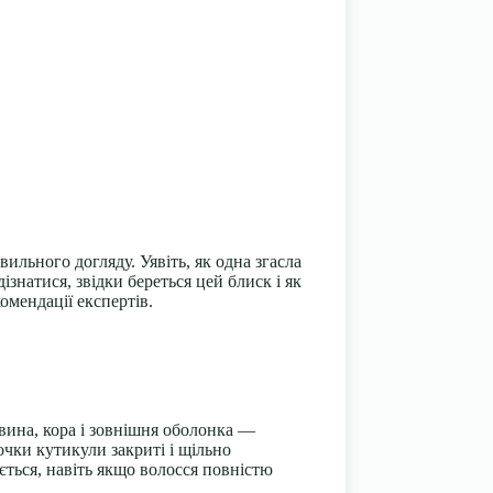
ильного догляду. Уявіть, як одна згасла
ізнатися, звідки береться цей блиск і як
омендації експертів.
евина, кора і зовнішня оболонка —
очки кутикули закриті і щільно
ться, навіть якщо волосся повністю