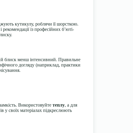
джують кутикулу, роблячи її шорсткою.
і рекомендації із професійних б’юті-
лиску.
мий блиск менш інтенсивний. Правильне
ифічного догляду (наприклад, практики
чісування.
ламкість. Використовуйте
теплу
, а для
ів у своїх матеріалах підкреслюють