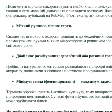
Після миття корисно використовувати слабкі кислі ополіску
голови в оптимальний діапазон та пригладити кутикулу. Якщо
(наприклад, публікації на PubMed, б’юті-експерти) пояснюю
М’який рушник, менше тертя.
Сильне тертя мокрого волосся приводить до механічних пошк
промакуючими рухами м’яким мікрофібровим рушником або вик
світового рівня.
Дбайливе розчісування: дерев’яний або роговий греб
Гребінці з натуральних матеріалів розподіляють природні ол
акуратно, починаючи з кінчиків і поступово просуваючись вг
Мінімум тепла (фен/випрямляч) — максимум захист
Термічна обробка сушить і «спікає» кутикулу, тому викорис
природною вентиляцією. Сучасні фени з функцією іонізації 
може зруйнувати блиск.
Як зробити волосся блискучим без олій, які «забирають» 