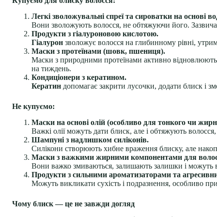
Купуємо для блиску волосся:
Легкі зволожувальні спреї та сироватки на основі во
Вони зволожують волосся, не обтяжуючи його. Зазвич
Продукти з гіалуроновою кислотою.
Гіалурон
зволожує волосся на глибинному рівні, утрим
Маски з протеїнами (шовк, пшениця).
Маски з природними протеїнами активно відновлюють 
на тиждень.
Кондиціонери з кератином.
Кератин
допомагає закрити лусочки, додати блиск і зм
Не купуємо:
Маски на основі олій (особливо для тонкого чи жирн
Важкі олії можуть дати блиск, але і обтяжують волосс
Шампуні з надлишком силіконів.
Силікони створюють хибне враження блиску, але накопи
Маски з важкими жирними компонентами для волос
Вони важко змиваються, залишають залишки і можуть 
Продукти з сильними ароматизаторами та агресивн
Можуть викликати сухість і подразнення, особливо при
Чому блиск — це не завжди догляд