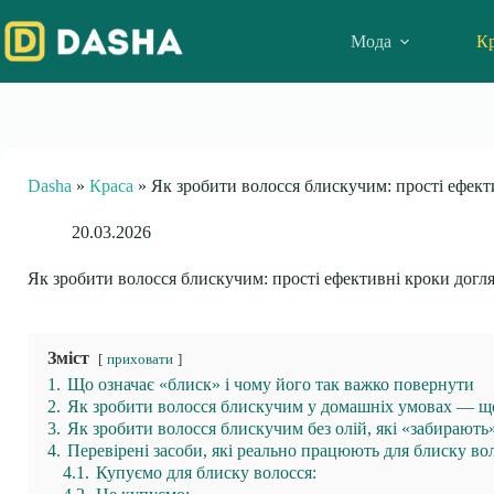
Skip
to
Мода
Кр
content
Dasha
»
Краса
»
Як зробити волосся блискучим: прості ефект
20.03.2026
Як зробити волосся блискучим: прості ефективні кроки догл
Зміст
приховати
1.
Що означає «блиск» і чому його так важко повернути
2.
Як зробити волосся блискучим у домашніх умовах — щ
3.
Як зробити волосся блискучим без олій, які «забирають
4.
Перевірені засоби, які реально працюють для блиску во
4.1.
Купуємо для блиску волосся: