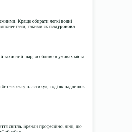
’ємними. Краще обирати легкі водні
компонентами, такими як
гіалуронова
й захисний шар, особливо в умовах міста
 без «ефекту пластику», тоді як надлишок
я світла. Бренди професійної лінії, що
ої обробки.