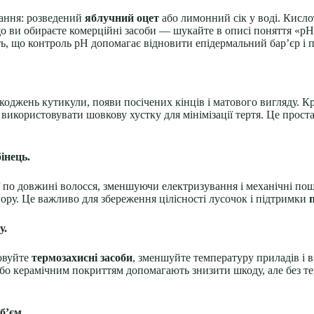
вання: розведений
яблучний оцет
або лимонний сік у воді. Кисл
 ви обираєте комерційні засоби — шукайте в описі поняття «pH b
ть, що контроль pH допомагає відновити епідермальний бар’єр і 
оджень кутикули, появи посічених кінців і матового вигляду. К
ористовувати шовкову хустку для мінімізації тертя. Це проста 
інець.
ії по довжині волосся, зменшуючи електризування і механічні по
ору. Це важливо для збереження цілісності лусочок і підтримки
у.
товуйте
термозахисні засоби
, зменшуйте температуру приладів і 
або керамічним покриттям допомагають знизити шкоду, але без т
обʼєм