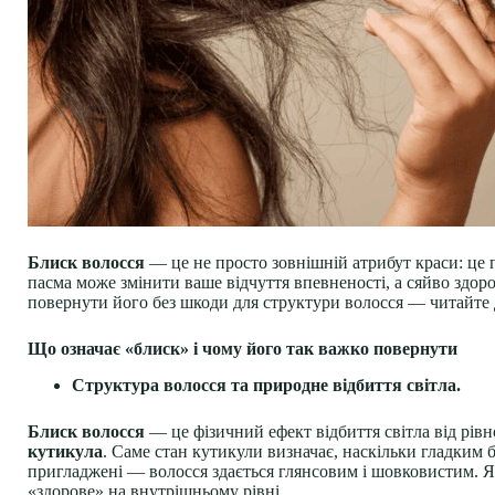
Блиск волосся
— це не просто зовнішній атрибут краси: це п
пасма може змінити ваше відчуття впевненості, а сяйво здоров
повернути його без шкоди для структури волосся — читайте да
Що означає «блиск» і чому його так важко повернути
Структура волосся та природне відбиття світла.
Блиск волосся
— це фізичний ефект відбиття світла від рівн
кутикула
. Саме стан кутикули визначає, наскільки гладким б
пригладжені — волосся здається глянсовим і шовковистим. Я
«здорове» на внутрішньому рівні.