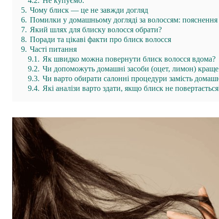
4.2.
Не купуємо:
5.
Чому блиск — це не завжди догляд
6.
Помилки у домашньому догляді за волоссям: пояснення 
7.
Який шлях для блиску волосся обрати?
8.
Поради та цікаві факти про блиск волосся
9.
Часті питання
9.1.
Як швидко можна повернути блиск волосся вдома?
9.2.
Чи допоможуть домашні засоби (оцет, лимон) краще
9.3.
Чи варто обирати салонні процедури замість домаш
9.4.
Які аналізи варто здати, якщо блиск не повертається