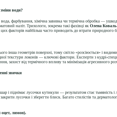
 зміни води?
на вода, фарбування, хімічна завивка чи термічна обробка — ушко
матовий наліт. Трихологи, зокрема такі фахівці як
Олена Коваль
я цих факторів найбільш часто приводить до втрати природного б
ого інша геометрія поверхні, тому світло «розсіюється» і види
ної текстури локонів — ключові фактори. Експерти з кудрі-спец
ння, захист від термічного впливу та мінімізація агресивного роз
енні звички
р і піднімає лусочки кутикули — результатом стає тьмяність і 
акрити лусочки і зберегти блиск. Багато стилістів та дерматолог
 оцет, лимон).