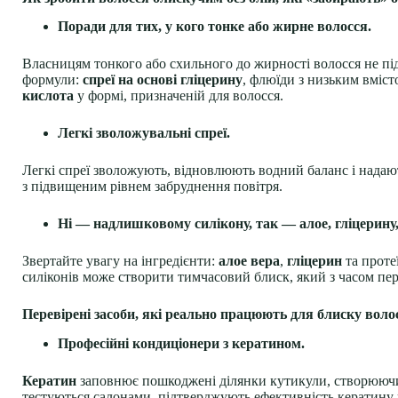
Поради для тих, у кого тонке або жирне волосся.
Власницям тонкого або схильного до жирності волосся не під
формули:
спреї на основі гліцерину
, флюїди з низьким вміс
кислота
у формі, призначеній для волосся.
Легкі зволожувальні спреї.
Легкі спреї зволожують, відновлюють водний баланс і надаю
з підвищеним рівнем забруднення повітря.
Ні — надлишковому силікону, так — алое, гліцерину,
Звертайте увагу на інгредієнти:
алое вера
,
гліцерин
та проте
силіконів може створити тимчасовий блиск, який з часом пере
Перевірені засоби, які реально працюють для блиску воло
Професійні кондиціонери з кератином.
Кератин
заповнює пошкоджені ділянки кутикули, створюючи з
тестуються салонами, підтверджують ефективність кератину 