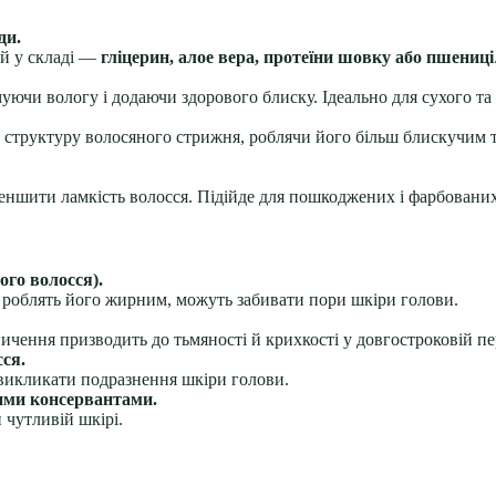
ди.
ай у складі —
гліцерин, алое вера, протеїни шовку або пшениці
уючи вологу і додаючи здорового блиску. Ідеально для сухого та
структуру волосяного стрижня, роблячи його більш блискучим т
еншити ламкість волосся. Підійде для пошкоджених і фарбованих
ого волосся).
я, роблять його жирним, можуть забивати пори шкіри голови.
чення призводить до тьмяності й крихкості у довгостроковій пе
ся.
викликати подразнення шкіри голови.
ими консервантами.
 чутливій шкірі.