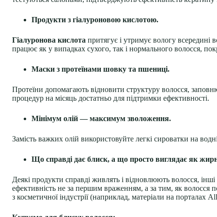
Продукти з гіалуроновою кислотою.
Гіалуронова кислота
притягує і утримує вологу всередині 
працює як у випадках сухого, так і нормального волосся, пок
Маски з протеїнами шовку та пшениці.
Протеїни допомагають відновити структуру волосся, запов
процедур на місяць достатньо для підтримки ефективності.
Мінімум олій — максимум зволоження.
Замість важких олій використовуйте легкі сироватки на водні
Що справді дає блиск, а що просто виглядає як жирн
Деякі продукти справді живлять і відновлюють волосся, ін
ефективність не за першим враженням, а за тим, як волосся п
з косметичної індустрії (наприклад, матеріали на порталах All