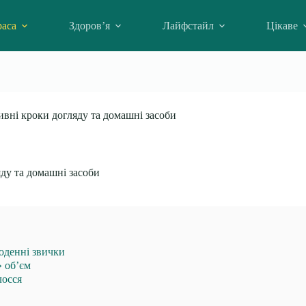
аса
Здоров’я
Лайфстайл
Цікаве
ивні кроки догляду та домашні засоби
яду та домашні засоби
оденні звички
» обʼєм
лосся