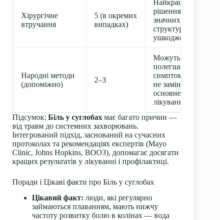
Найкраще
рішення при
Хірургічне
5 (в окремих
значних
втручання
випадках)
структурних
ушкодженнях.
Можуть
полегшити
Народні методи
симптоми, але
2–3
(допоміжно)
не замінюють
основне
лікування.
Підсумок:
Біль у суглобах
має багато причин —
від травм до системних захворювань.
Інтегрований підхід, заснований на сучасних
протоколах та рекомендаціях експертів (Mayo
Clinic, Johns Hopkins, ВООЗ), допомагає досягати
кращих результатів у лікуванні і профілактиці.
Поради і Цікаві факти про Біль у суглобах
Цікавий факт:
люди, які регулярно
займаються плаванням, мають нижчу
частоту розвитку болю в колінах — вода