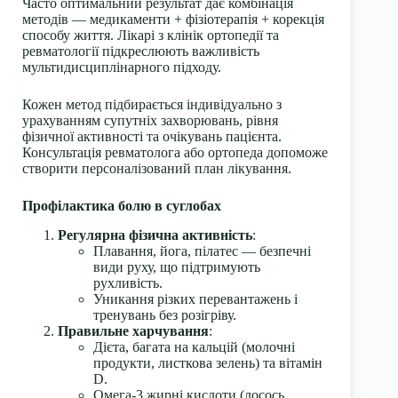
Часто оптимальний результат дає комбінація
методів — медикаменти + фізіотерапія + корекція
способу життя. Лікарі з клінік ортопедії та
ревматології підкреслюють важливість
мультидисциплінарного підходу.
Кожен метод підбирається індивідуально з
урахуванням супутніх захворювань, рівня
фізичної активності та очікувань пацієнта.
Консультація ревматолога або ортопеда допоможе
створити персоналізований план лікування.
Профілактика болю в суглобах
Регулярна фізична активність
:
Плавання, йога, пілатес — безпечні
види руху, що підтримують
рухливість.
Уникання різких перевантажень і
тренувань без розігріву.
Правильне харчування
:
Дієта, багата на кальцій (молочні
продукти, листкова зелень) та вітамін
D.
Омега-3 жирні кислоти (лосось,