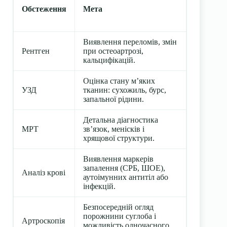
Обстеження
Мета
Виявлення переломів, змін
Рентген
при остеоартрозі,
кальцифікацій.
Оцінка стану м’яких
УЗД
тканин: сухожиль, бурс,
запальної рідини.
Детальна діагностика
МРТ
зв’язок, менісків і
хрящової структури.
Виявлення маркерів
запалення (СРБ, ШОЕ),
Аналіз крові
аутоімунних антитіл або
інфекцій.
Безпосередній огляд
порожнини суглоба і
Артроскопія
можливість одночасного