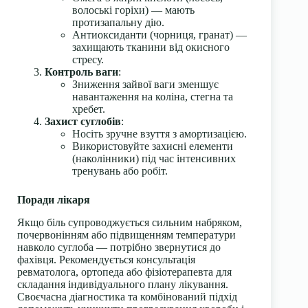
волоські горіхи) — мають
протизапальну дію.
Антиоксиданти (чорниця, гранат) —
захищають тканини від окисного
стресу.
Контроль ваги
:
Зниження зайвої ваги зменшує
навантаження на коліна, стегна та
хребет.
Захист суглобів
:
Носіть зручне взуття з амортизацією.
Використовуйте захисні елементи
(наколінники) під час інтенсивних
тренувань або робіт.
Поради лікаря
Якщо біль супроводжується сильним набряком,
почервонінням або підвищенням температури
навколо суглоба — потрібно звернутися до
фахівця. Рекомендується консультація
ревматолога, ортопеда або фізіотерапевта для
складання індивідуального плану лікування.
Своєчасна діагностика та комбінований підхід