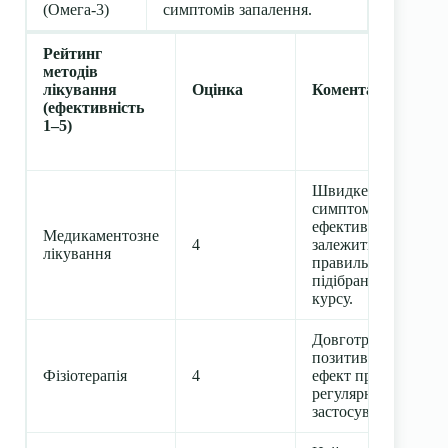
(Омега-3)
симптомів запалення.
Рейтинг
методів
лікування
Оцінка
Коментар
(ефективність
1–5)
Швидке зняття
симптомів;
ефективність
Медикаментозне
4
залежить від
лікування
правильно
підібраного
курсу.
Довготривалий
позитивний
Фізіотерапія
4
ефект при
регулярному
застосуванні.