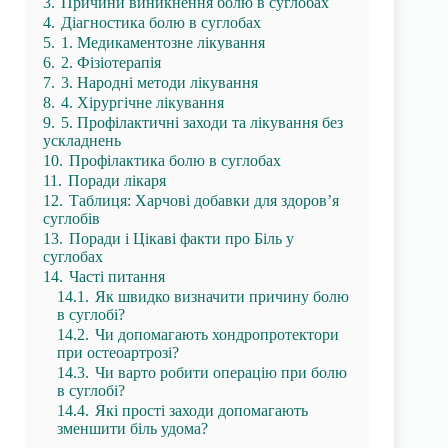
3.
Причини виникнення болю в суглобах
4.
Діагностика болю в суглобах
5.
1. Медикаментозне лікування
6.
2. Фізіотерапія
7.
3. Народні методи лікування
8.
4. Хірургічне лікування
9.
5. Профілактичні заходи та лікування без
ускладнень
10.
Профілактика болю в суглобах
11.
Поради лікаря
12.
Таблиця: Харчові добавки для здоров’я
суглобів
13.
Поради і Цікаві факти про Біль у
суглобах
14.
Часті питання
14.1.
Як швидко визначити причину болю
в суглобі?
14.2.
Чи допомагають хондропротектори
при остеоартрозі?
14.3.
Чи варто робити операцію при болю
в суглобі?
14.4.
Які прості заходи допомагають
зменшити біль удома?