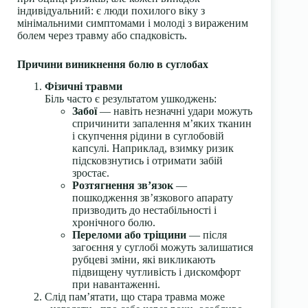
індивідуальний: є люди похилого віку з
мінімальними симптомами і молоді з вираженим
болем через травму або спадковість.
Причини виникнення болю в суглобах
Фізичні травми
Біль часто є результатом ушкоджень:
Забої
— навіть незначні удари можуть
спричинити запалення м’яких тканин
і скупчення рідини в суглобовій
капсулі. Наприклад, взимку ризик
підсковзнутись і отримати забій
зростає.
Розтягнення зв’язок
—
пошкодження зв’язкового апарату
призводить до нестабільності і
хронічного болю.
Переломи або тріщини
— після
загоєння у суглобі можуть залишатися
рубцеві зміни, які викликають
підвищену чутливість і дискомфорт
при навантаженні.
Слід пам’ятати, що стара травма може