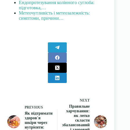
Ендопротезування колінного суглоба:
підготовка,…
Метеочутливість і метеозалежність:
симптоми, причини…
NEXT
Правильне
PREVIOUS
харчування:
Як підтримати
як легко
здоров'я
скласти
шкіри через
збалансований
нутрієнти:
і здоровий