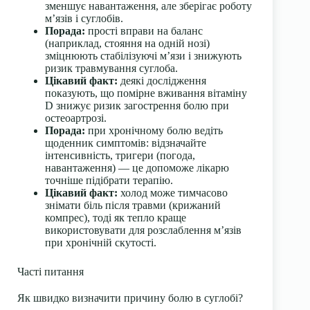
зменшує навантаження, але зберігає роботу
м’язів і суглобів.
Порада:
прості вправи на баланс
(наприклад, стояння на одній нозі)
зміцнюють стабілізуючі м’язи і знижують
ризик травмування суглоба.
Цікавий факт:
деякі дослідження
показують, що помірне вживання вітаміну
D знижує ризик загострення болю при
остеоартрозі.
Порада:
при хронічному болю ведіть
щоденник симптомів: відзначайте
інтенсивність, тригери (погода,
навантаження) — це допоможе лікарю
точніше підібрати терапію.
Цікавий факт:
холод може тимчасово
знімати біль після травми (крижаний
компрес), тоді як тепло краще
використовувати для розслаблення м’язів
при хронічній скутості.
Часті питання
Як швидко визначити причину болю в суглобі?