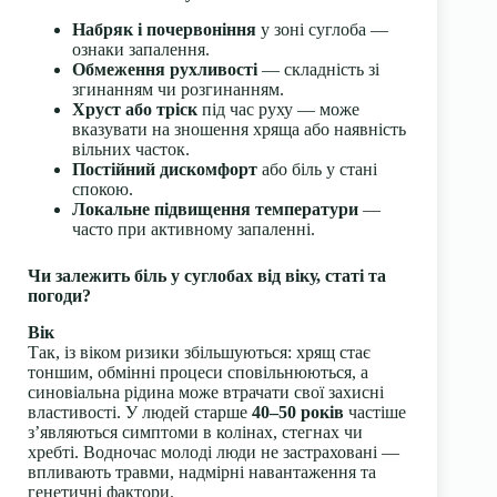
Набряк і почервоніння
у зоні суглоба —
ознаки запалення.
Обмеження рухливості
— складність зі
згинанням чи розгинанням.
Хруст або тріск
під час руху — може
вказувати на зношення хряща або наявність
вільних часток.
Постійний дискомфорт
або біль у стані
спокою.
Локальне підвищення температури
—
часто при активному запаленні.
Чи залежить біль у суглобах від віку, статі та
погоди?
Вік
Так, із віком ризики збільшуються: хрящ стає
тоншим, обмінні процеси сповільнюються, а
синовіальна рідина може втрачати свої захисні
властивості. У людей старше
40–50 років
частіше
з’являються симптоми в колінах, стегнах чи
хребті. Водночас молоді люди не застраховані —
впливають травми, надмірні навантаження та
генетичні фактори.