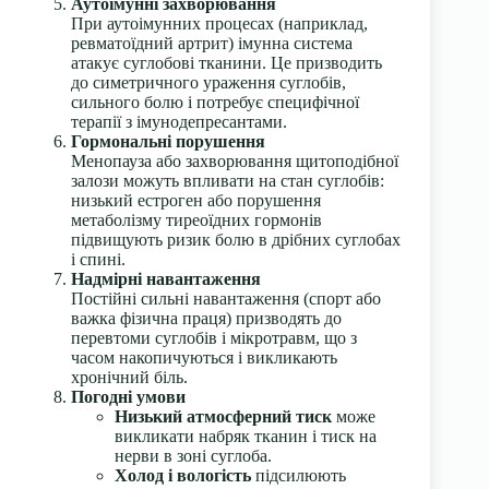
Аутоімунні захворювання
При аутоімунних процесах (наприклад,
ревматоїдний артрит) імунна система
атакує суглобові тканини. Це призводить
до симетричного ураження суглобів,
сильного болю і потребує специфічної
терапії з імунодепресантами.
Гормональні порушення
Менопауза або захворювання щитоподібної
залози можуть впливати на стан суглобів:
низький естроген або порушення
метаболізму тиреоїдних гормонів
підвищують ризик болю в дрібних суглобах
і спині.
Надмірні навантаження
Постійні сильні навантаження (спорт або
важка фізична праця) призводять до
перевтоми суглобів і мікротравм, що з
часом накопичуються і викликають
хронічний біль.
Погодні умови
Низький атмосферний тиск
може
викликати набряк тканин і тиск на
нерви в зоні суглоба.
Холод і вологість
підсилюють