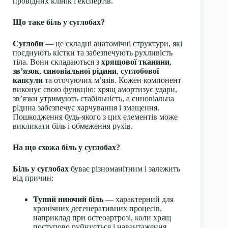
провідних клінік і експертів.
Що таке біль у суглобах?
Суглоби
— це складні анатомічні структури, які
поєднують кістки та забезпечують рухливість
тіла. Вони складаються з
хрящової тканини
,
зв’язок
,
синовіальної рідини
,
суглобової
капсули
та оточуючих м’язів. Кожен компонент
виконує свою функцію: хрящ амортизує удари,
зв’язки утримують стабільність, а синовіальна
рідина забезпечує харчування і змащення.
Пошкодження будь-якого з цих елементів може
викликати біль і обмеження рухів.
На що схожа біль у суглобах?
Біль у суглобах
буває різноманітним і залежить
від причин:
Тупий ниючий біль
— характерний для
хронічних дегенеративних процесів,
наприклад при остеоартрозі, коли хрящ
поступово руйнується і навантаження