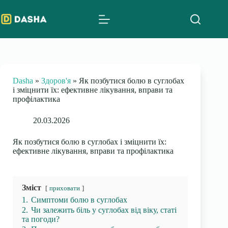
Skip
to
content
Dasha
»
Здоров'я
»
Як позбутися болю в суглобах
і зміцнити їх: ефективне лікування, вправи та
профілактика
20.03.2026
Як позбутися болю в суглобах і зміцнити їх:
ефективне лікування, вправи та профілактика
Зміст
приховати
1.
Симптоми болю в суглобах
2.
Чи залежить біль у суглобах від віку, статі
та погоди?