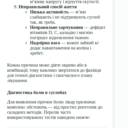
м’язову напругу і відчуття скутості.
Неправильний спосіб життя
Низька активність
— м’язи
слабшають і не підтримують суглоб
так, як треба.
Неправильне харчування
— дефіцит
вітамінів D, C, кальцію і магнію
погіршує відновлення тканин.
Надмірна вага
— кожен зайвий кг
додає навантаження на коліна і
хребет.
Кожна причина може діяти окремо або в
комбінації; тому важливо звертатися до фахівця
для точної діагностики і своєчасного плану
лікування.
Діагностика болю в суглобах
Для виявлення причин болю лікар призначає
комплекс обстежень — від простих рентгенів до
складних методів. Перелік часто
використовуваних тестів наведено нижче: