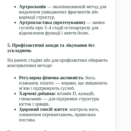
Артроскопія
— малоінвазивний метод для
видалення ушкоджених фрагментів або
корекції структур.
Артропластика (протезування)
— заміна
суглоба при 3–4 стадії остеоартрозу для
відновлення функції і зняття болю.
5. Профілактичні заходи та лікування без
ускладнень
На ранніх стадіях або для профілактики обирають
консервативні методи:
Регулярна фізична активність
: йога,
плавання, пілатес — вправи, що зміцнюють
м’язи і підтримують суглоб.
Харчові добавки
: вітамін D, кальцій,
глюкозамін — для підтримки структури
кісток і хрящів.
Здоровий спосіб життя
: контроль ваги,
уникнення перевантажень, правильна
постава.