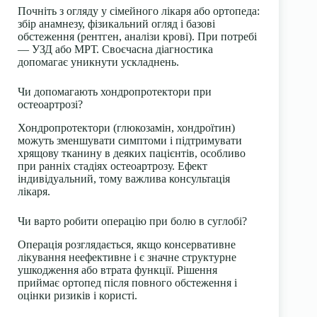
Почніть з огляду у сімейного лікаря або ортопеда:
збір анамнезу, фізикальний огляд і базові
обстеження (рентген, аналізи крові). При потребі
— УЗД або МРТ. Своєчасна діагностика
допомагає уникнути ускладнень.
Чи допомагають хондропротектори при
остеоартрозі?
Хондропротектори (глюкозамін, хондроїтин)
можуть зменшувати симптоми і підтримувати
хрящову тканину в деяких пацієнтів, особливо
при ранніх стадіях остеоартрозу. Ефект
індивідуальний, тому важлива консультація
лікаря.
Чи варто робити операцію при болю в суглобі?
Операція розглядається, якщо консервативне
лікування неефективне і є значне структурне
ушкодження або втрата функції. Рішення
приймає ортопед після повного обстеження і
оцінки ризиків і користі.