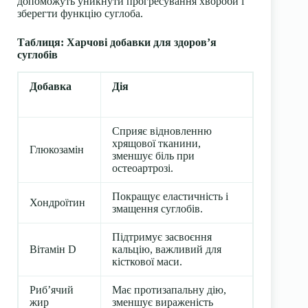
допоможуть уникнути прогресування хвороби і
зберегти функцію суглоба.
Таблиця: Харчові добавки для здоров’я
суглобів
Добавка
Дія
Сприяє відновленню
хрящової тканини,
Глюкозамін
зменшує біль при
остеоартрозі.
Покращує еластичність і
Хондроїтин
змащення суглобів.
Підтримує засвоєння
Вітамін D
кальцію, важливий для
кісткової маси.
Риб’ячий
Має протизапальну дію,
жир
зменшує вираженість