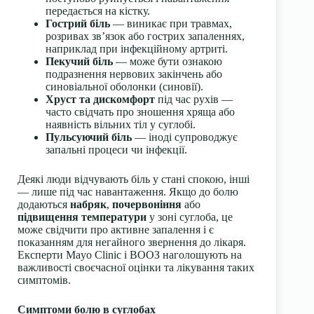
передається на кістку.
Гострий біль
— виникає при травмах,
розривах зв’язок або гострих запаленнях,
наприклад при інфекційному артриті.
Пекучий біль
— може бути ознакою
подразнення нервових закінчень або
синовіальної оболонки (синовії).
Хруст та дискомфорт
під час рухів —
часто свідчать про зношення хряща або
наявність вільних тіл у суглобі.
Пульсуючий біль
— іноді супроводжує
запальні процеси чи інфекції.
Деякі люди відчувають біль у стані спокою, інші
— лише під час навантаження. Якщо до болю
додаються
набряк
,
почервоніння
або
підвищення температури
у зоні суглоба, це
може свідчити про активне запалення і є
показанням для негайного звернення до лікаря.
Експерти Mayo Clinic і ВООЗ наголошують на
важливості своєчасної оцінки та лікування таких
симптомів.
Симптоми болю в суглобах