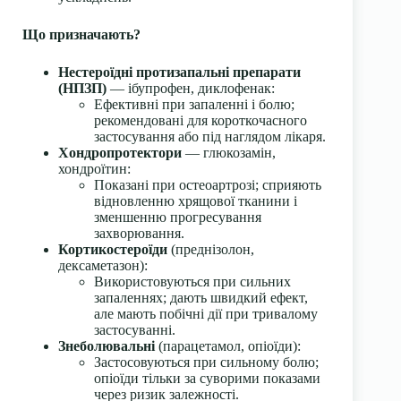
Що призначають?
Нестероїдні протизапальні препарати
(НПЗП)
— ібупрофен, диклофенак:
Ефективні при запаленні і болю;
рекомендовані для короткочасного
застосування або під наглядом лікаря.
Хондропротектори
— глюкозамін,
хондроїтин:
Показані при остеоартрозі; сприяють
відновленню хрящової тканини і
зменшенню прогресування
захворювання.
Кортикостероїди
(преднізолон,
дексаметазон):
Використовуються при сильних
запаленнях; дають швидкий ефект,
але мають побічні дії при тривалому
застосуванні.
Знеболювальні
(парацетамол, опіоїди):
Застосовуються при сильному болю;
опіоїди тільки за суворими показами
через ризик залежності.