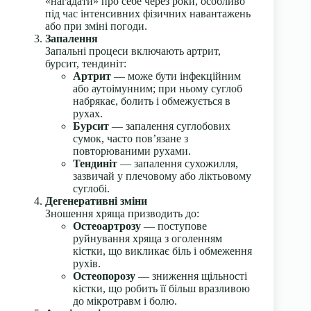
«нагадати» про себе через роки, особливо
під час інтенсивних фізичних навантажень
або при зміні погоди.
Запалення
Запальні процеси включають артрит,
бурсит, тендиніт:
Артрит
— може бути інфекційним
або аутоімунним; при ньому суглоб
набрякає, болить і обмежується в
рухах.
Бурсит
— запалення суглобових
сумок, часто пов’язане з
повторюваними рухами.
Тендиніт
— запалення сухожилля,
зазвичай у плечовому або ліктьовому
суглобі.
Дегенеративні зміни
Зношення хряща призводить до:
Остеоартрозу
— поступове
руйнування хряща з оголенням
кістки, що викликає біль і обмеження
рухів.
Остеопорозу
— зниження щільності
кістки, що робить її більш вразливою
до мікротравм і болю.