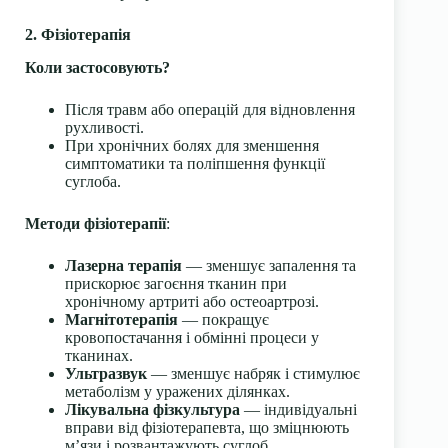
2. Фізіотерапія
Коли застосовують?
Після травм або операцій для відновлення
рухливості.
При хронічних болях для зменшення
симптоматики та поліпшення функції
суглоба.
Методи фізіотерапії
:
Лазерна терапія
— зменшує запалення та
прискорює загоєння тканин при
хронічному артриті або остеоартрозі.
Магнітотерапія
— покращує
кровопостачання і обмінні процеси у
тканинах.
Ультразвук
— зменшує набряк і стимулює
метаболізм у уражених ділянках.
Лікувальна фізкультура
— індивідуальні
вправи від фізіотерапевта, що зміцнюють
м’язи і розвантажують суглоб.