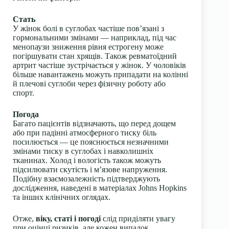
Стать
У жінок болі в суглобах частіше пов’язані з
гормональними змінами — наприклад, під час
менопаузи зниження рівня естрогену може
погіршувати стан хрящів. Також ревматоїдний
артрит частіше зустрічається у жінок. У чоловіків
більше навантажень можуть припадати на колінні
й плечові суглоби через фізичну роботу або
спорт.
Погода
Багато пацієнтів відзначають, що перед дощем
або при падінні атмосферного тиску біль
посилюється — це пояснюється незначними
змінами тиску в суглобах і навколишніх
тканинах. Холод і вологість також можуть
підсилювати скутість і м’язове напруження.
Подібну взаємозалежність підтверджують
дослідження, наведені в матеріалах Johns Hopkins
та інших клінічних оглядах.
Отже,
віку, статі і погоді
слід приділяти увагу
при оцінці ризиків, але кожен випадок