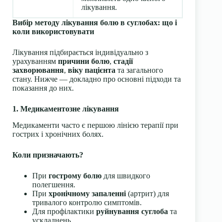
лікування.
Вибір методу лікування болю в суглобах: що і
коли використовувати
Лікування підбирається індивідуально з
урахуванням
причини болю
,
стадії
захворювання
,
віку пацієнта
та загального
стану. Нижче — докладно про основні підходи та
показання до них.
1. Медикаментозне лікування
Медикаменти часто є першою лінією терапії при
гострих і хронічних болях.
Коли призначають?
При
гострому болю
для швидкого
полегшення.
При
хронічному запаленні
(артрит) для
тривалого контролю симптомів.
Для профілактики
руйнування суглоба
та
ускладнень.