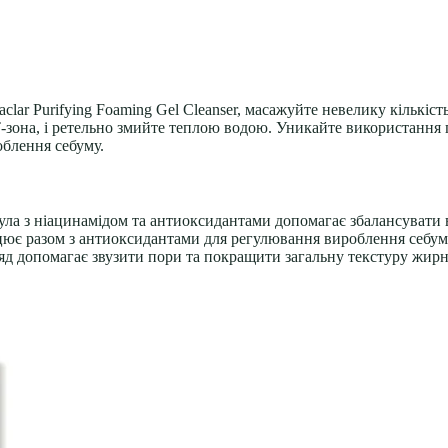
aclar Purifying Foaming Gel Cleanser, масажуйте невелику кількі
 Т-зона, і ретельно змийте теплою водою. Уникайте використання 
облення себуму.
рмула з ніацинамідом та антиоксидантами допомагає збалансувати
цює разом з антиоксидантами для регулювання вироблення себум
д допомагає звузити пори та покращити загальну текстуру жирно