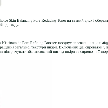
Choice Skin Balancing Pore-Reducing Toner на ватний диск і обере
ів догляду.
ics Niacinamide Pore Refining Booster: поєднує переваги ніацинам
кращення загальної текстури шкіри. Включення цієї сироватки у в
и підтримувати збалансований вигляд шкіри та сприяючи її здор