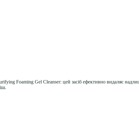
urifying Foaming Gel Cleanser: цей засіб ефективно видаляє надл
іш.