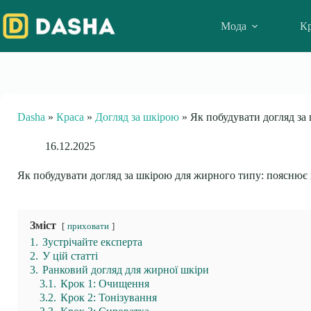
Skip
to
Мода
Кр
content
Dasha
»
Краса
»
Догляд за шкірою
»
Як побудувати догляд за
16.12.2025
Як побудувати догляд за шкірою для жирного типу: пояснює
Зміст
приховати
1.
Зустрічайте експерта
2.
У цій статті
3.
Ранковий догляд для жирної шкіри
3.1.
Крок 1: Очищення
3.2.
Крок 2: Тонізування