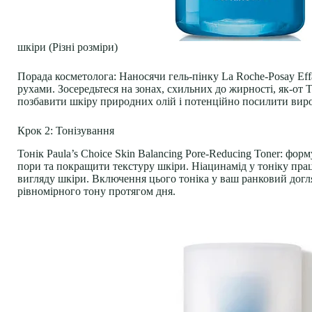
шкіри (Різні розміри)
Порада косметолога
: Наносячи гель-пінку La Roche-Posay Eff
рухами. Зосередьтеся на зонах, схильних до жирності, як-от
позбавити шкіру природних олій і потенційно посилити вир
Крок 2: Тонізування
Тонік Paula’s Choice Skin Balancing Pore-Reducing Toner: фо
пори та покращити текстуру шкіри. Ніацинамід у тоніку пра
вигляду шкіри. Включення цього тоніка у ваш ранковий догля
рівномірного тону протягом дня.