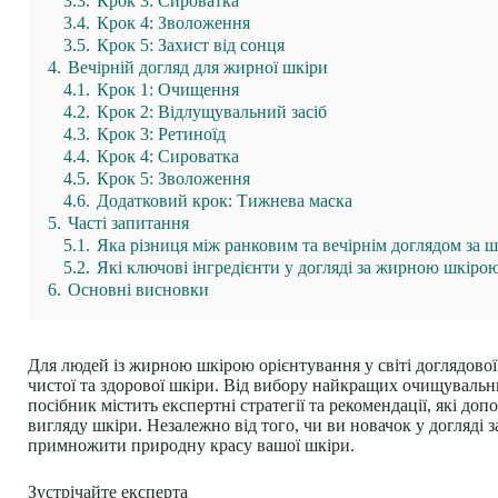
3.3.
Крок 3: Сироватка
3.4.
Крок 4: Зволоження
3.5.
Крок 5: Захист від сонця
4.
Вечірній догляд для жирної шкіри
4.1.
Крок 1: Очищення
4.2.
Крок 2: Відлущувальний засіб
4.3.
Крок 3: Ретиноїд
4.4.
Крок 4: Сироватка
4.5.
Крок 5: Зволоження
4.6.
Додатковий крок: Тижнева маска
5.
Часті запитання
5.1.
Яка різниця між ранковим та вечірнім доглядом за 
5.2.
Які ключові інгредієнти у догляді за жирною шкіро
6.
Основні висновки
Для людей із жирною шкірою орієнтування у світі доглядово
чистої та здорової шкіри. Від вибору найкращих очищувальн
посібник містить експертні стратегії та рекомендації, які 
вигляду шкіри. Незалежно від того, чи ви новачок у догляді
примножити природну красу вашої шкіри.
Зустрічайте експерта