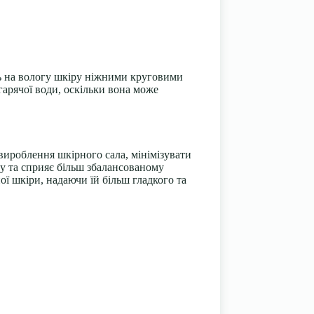
сть на вологу шкіру ніжними круговими
гарячої води, оскільки вона може
 вироблення шкірного сала, мінімізувати
у та сприяє більш збалансованому
ї шкіри, надаючи їй більш гладкого та