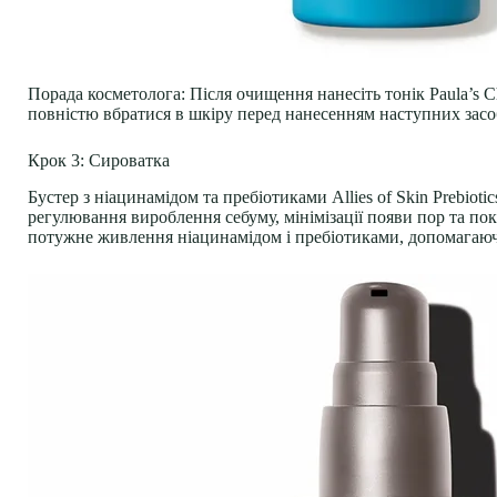
Порада косметолога
: Після очищення нанесіть тонік Paula’s 
повністю вбратися в шкіру перед нанесенням наступних засоб
Крок 3: Сироватка
Бустер з ніацинамідом та пребіотиками Allies of Skin Prebiot
регулювання вироблення себуму, мінімізації появи пор та по
потужне живлення ніацинамідом і пребіотиками, допомагаюч