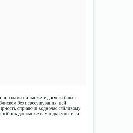
и порадами ви зможете досягти більш
 блиском без пересушування, цей
 жирності, сприяючи водночас сяйливому
 посібник допоможе вам підкреслити та