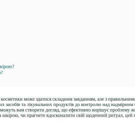
шкірою?
ю?
ї косметики може здатися складним завданням, але з правильним
их засобів та лікувальних продуктів до контролю над надмірним
допоможуть вам створити догляд, що ефективно вирішує проблему
 за шкірою, чи прагнете вдосконалити свій щоденний ритуал, цей