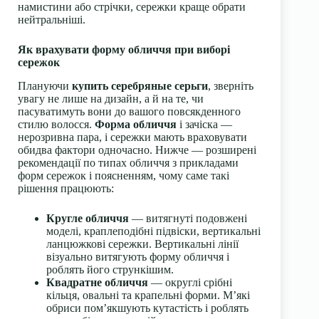
намистини або стрічки, сережки краще обрати
нейтральніші.
Як врахувати форму обличчя при виборі
сережок
Плануючи
купить серебряные серьги
, зверніть
увагу не лише на дизайн, а й на те, чи
пасуватимуть вони до вашого повсякденного
стилю волосся.
Форма обличчя
і зачіска —
нерозривна пара, і сережки мають враховувати
обидва фактори одночасно. Нижче — розширені
рекомендації по типах обличчя з прикладами
форм сережок і поясненням, чому саме такі
рішення працюють:
Кругле обличчя
— витягнуті подовжені
моделі, краплеподібні підвіски, вертикальні
ланцюжкові сережки. Вертикальні лінії
візуально витягують форму обличчя і
роблять його стрункішим.
Квадратне обличчя
— округлі срібні
кільця, овальні та крапельні форми. М’які
обриси пом’якшують кутастість і роблять