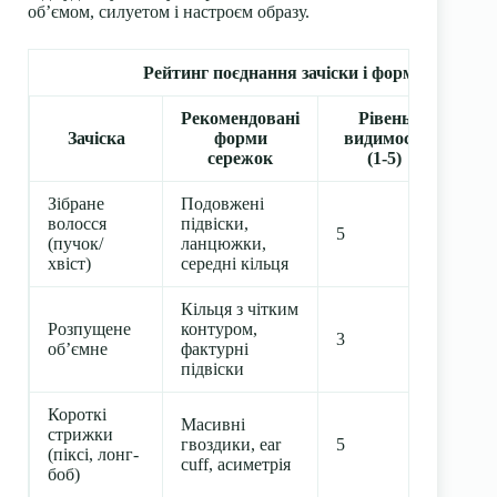
об’ємом, силуетом і настроєм образу.
Рейтинг поєднання зачіски і форм сережок
Рекомендовані
Рівень
Зачіска
форми
видимості
П
сережок
(1-5)
Зібране
Подовжені
Під
волосся
підвіски,
веч
5
(пучок/
ланцюжки,
обр
хвіст)
середні кільця
діл
Кільця з чітким
Уни
Розпущене
контуром,
3
над
об’ємне
фактурні
гво
підвіски
Короткі
Сп
Масивні
стрижки
мож
гвоздики, ear
5
(піксі, лонг-
для
cuff, асиметрія
боб)
екс