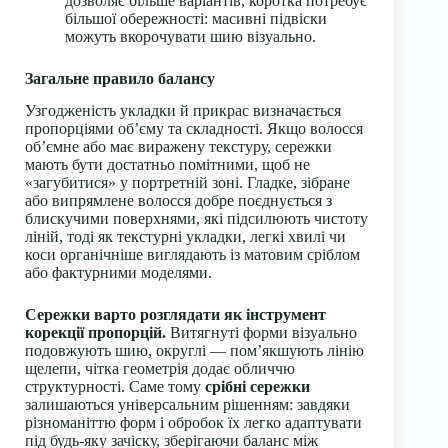
дозволяє більше варіантів, коротка потребує
більшої обережності: масивні підвіски
можуть вкорочувати шию візуально.
Загальне правило балансу
Узгодженість укладки й прикрас визначається
пропорціями об’єму та складності. Якщо волосся
об’ємне або має виражену текстуру, сережки
мають бути достатньо помітними, щоб не
«загубитися» у портретній зоні. Гладке, зібране
або випрямлене волосся добре поєднується з
блискучими поверхнями, які підсилюють чистоту
ліній, тоді як текстурні укладки, легкі хвилі чи
коси органічніше виглядають із матовим сріблом
або фактурними моделями.
Сережки варто розглядати як інструмент
корекції пропорцій.
Витягнуті форми візуально
подовжують шию, округлі — пом’якшують лінію
щелепи, чітка геометрія додає обличчю
структурності. Саме тому
срібні сережки
залишаються універсальним рішенням: завдяки
різноманіттю форм і обробок їх легко адаптувати
під будь-яку зачіску, зберігаючи баланс між