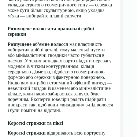
укладка строгого геометричного типу — сережка
може бути більш скульптурною, якщо укладка
м’яка — вибирайте плавні силуети.
Розпущене волосся та правильні срібні
сережки
Розпущене об’ємне волосся
має властивість
«вбирати» дрібні деталі, тому маленькі пусети
або мінімалістичні гвоздики часто губляться в
пасмах. У таких випадках варто віддати перевагу
моделям із чітким контуруванням: кільця
середнього діаметра, підвіски з геометричною
формою або сережки з фактурною поверхнею.
Якщо вам потрібен стриманий офісний вигляд —
невеликий гвіздок із каменем або мінімалістичне
кільце, коли пасмо забирається за вухо, буде
доречним. Експерти-ювеліри радять підбирати
прикраси так, щоб вони «виходили» з-під волосся
і були помітні на відстані.
Короткі стрижки та піксі
Короткі стрижки
відкривають всю портретну