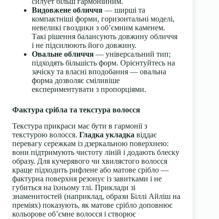
силует більш гармонійним.
Видовжене обличчя
— ширші та
компактніші форми, горизонтальні моделі,
невеликі гвоздики з об’ємним каменем.
Такі рішення балансують довжину обличчя
і не підсилюють його довжину.
Овальне обличчя
— універсальний тип;
підходять більшість форм. Орієнтуйтесь на
зачіску та власні вподобання — овальна
форма дозволяє сміливіше
експериментувати з пропорціями.
Фактура срібла та текстура волосся
Текстура прикраси має бути в гармонії з
текстурою волосся.
Гладка укладка
віддає
перевагу сережкам із дзеркальною поверхнею:
вони підтримують чистоту ліній і додають блеску
образу. Для кучерявого чи хвилястого волосся
краще підходить рифлене або матове срібло —
фактурна поверхня резонує із завитками і не
губиться на їхньому тлі. Приклади зі
знаменитостей (наприклад, образи Біллі Айліш на
преміях) показують, як матове срібло доповнює
кольорове об’ємне волосся і створює