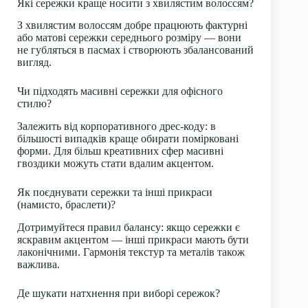
Які сережки краще носити з хвилястим волоссям?
З хвилястим волоссям добре працюють фактурні
або матові сережки середнього розміру — вони
не губляться в пасмах і створюють збалансований
вигляд.
Чи підходять масивні сережки для офісного
стилю?
Залежить від корпоративного дрес-коду: в
більшості випадків краще обирати помірковані
форми. Для більш креативних сфер масивні
гвоздики можуть стати вдалим акцентом.
Як поєднувати сережки та інші прикраси
(намисто, браслети)?
Дотримуйтеся правил балансу: якщо сережки є
яскравим акцентом — інші прикраси мають бути
лаконічними. Гармонія текстур та металів також
важлива.
Де шукати натхнення при виборі сережок?