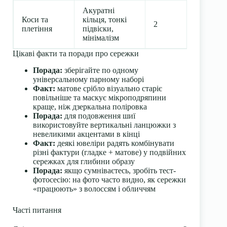
Акуратні
Бер
Коси та
кільця, тонкі
бал
2
плетіння
підвіски,
уж
мінімалізм
дек
Цікаві факти та поради про сережки
Порада:
зберігайте по одному
універсальному парному наборі
Факт:
матове срібло візуально старіє
повільніше та маскує мікроподряпини
краще, ніж дзеркальна поліровка
Порада:
для подовження шиї
використовуйте вертикальні ланцюжки з
невеликими акцентами в кінці
Факт:
деякі ювеліри радять комбінувати
різні фактури (гладке + матове) у подвійних
сережках для глибини образу
Порада:
якщо сумніваєтесь, зробіть тест-
фотосесію: на фото часто видно, як сережки
«працюють» з волоссям і обличчям
Часті питання