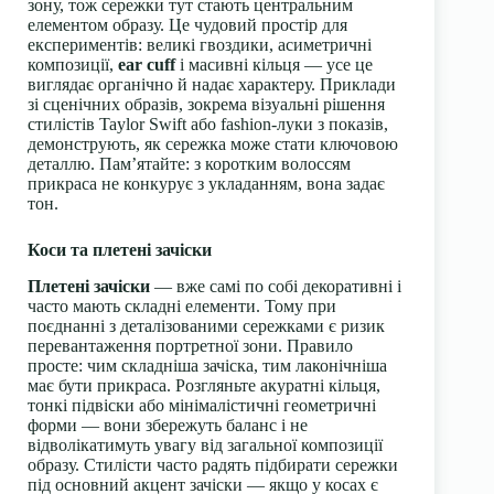
зону, тож сережки тут стають центральним
елементом образу. Це чудовий простір для
експериментів: великі гвоздики, асиметричні
композиції,
ear cuff
і масивні кільця — усе це
виглядає органічно й надає характеру. Приклади
зі сценічних образів, зокрема візуальні рішення
стилістів Taylor Swift або fashion-луки з показів,
демонструють, як сережка може стати ключовою
деталлю. Пам’ятайте: з коротким волоссям
прикраса не конкурує з укладанням, вона задає
тон.
Коси та плетені зачіски
Плетені зачіски
— вже самі по собі декоративні і
часто мають складні елементи. Тому при
поєднанні з деталізованими сережками є ризик
перевантаження портретної зони. Правило
просте: чим складніша зачіска, тим лаконічніша
має бути прикраса. Розгляньте акуратні кільця,
тонкі підвіски або мінімалістичні геометричні
форми — вони збережуть баланс і не
відволікатимуть увагу від загальної композиції
образу. Стилісти часто радять підбирати сережки
під основний акцент зачіски — якщо у косах є