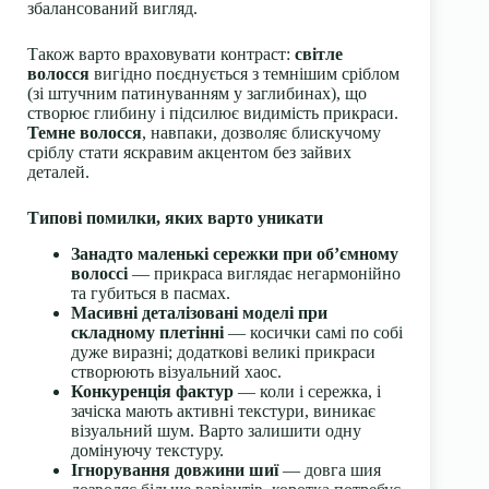
збалансований вигляд.
Також варто враховувати контраст:
світле
волосся
вигідно поєднується з темнішим сріблом
(зі штучним патинуванням у заглибинах), що
створює глибину і підсилює видимість прикраси.
Темне волосся
, навпаки, дозволяє блискучому
сріблу стати яскравим акцентом без зайвих
деталей.
Типові помилки, яких варто уникати
Занадто маленькі сережки при об’ємному
волоссі
— прикраса виглядає негармонійно
та губиться в пасмах.
Масивні деталізовані моделі при
складному плетінні
— косички самі по собі
дуже виразні; додаткові великі прикраси
створюють візуальний хаос.
Конкуренція фактур
— коли і сережка, і
зачіска мають активні текстури, виникає
візуальний шум. Варто залишити одну
домінуючу текстуру.
Ігнорування довжини шиї
— довга шия