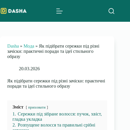
Skip
to
content
Dasha
»
Мода
»
Як підібрати сережки під різні
зачіски: практичні поради та ідеї стильного
образу
20.03.2026
Як підібрати сережки під різні зачіски: практичні
поради та ідеї стильного образу
Зміст
приховати
1.
Сережки під зібране волосся: пучок, хвіст,
гладка укладка
2.
Розпущене волосся та правильні срібні