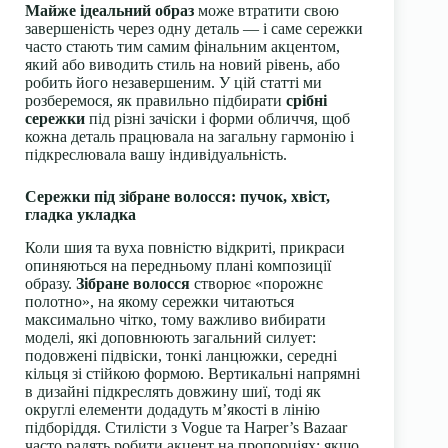
Майже ідеальний образ
може втратити свою
завершеність через одну деталь — і саме сережки
часто стають тим самим фінальним акцентом,
який або виводить стиль на новий рівень, або
робить його незавершеним. У цій статті ми
розберемося, як правильно підбирати
срібні
сережки
під різні зачіски і форми обличчя, щоб
кожна деталь працювала на загальну гармонію і
підкреслювала вашу індивідуальність.
Сережки під зібране волосся: пучок, хвіст,
гладка укладка
Коли шия та вуха повністю відкриті, прикраси
опиняються на передньому плані композиції
образу.
Зібране волосся
створює «порожнє
полотно», на якому сережки читаються
максимально чітко, тому важливо вибирати
моделі, які доповнюють загальний силует:
подовжені підвіски, тонкі ланцюжки, середні
кільця зі стійкою формою. Вертикальні напрямні
в дизайні підкреслять довжину шиї, тоді як
округлі елементи додадуть м’якості в лінію
підборіддя. Стилісти з Vogue та Harper’s Bazaar
часто радять робити акцент на пропорціях: якщо