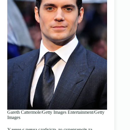
Gareth Cattermole/Getty Images Entertainment/Getty
Images
У мене є певна слабкість до супергероїв та