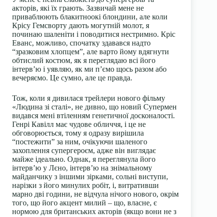
акторів, які їх грають. Зазвичай мене не
приваблюють блакитноокі блондини, але коли
Крісу Гемсворту дають могутній молот, я
починаю шаленіти і поводитися нестримно. Кріс
Еванс, можливо, спочатку здавався надто
“зразковим хлопцем”, але варто йому вдягнути
обтислий костюм, як я переглядаю всі його
інтерв’ю і уявляю, як ми п’ємо щось разом або
вечеряємо. Це сумно, але це правда.
Тож, коли я дивилася трейлери нового фільму
«Людина зі сталі», не дивно, що новий Супермен
видався мені втіленням генетичної досконалості.
Генрі Кавілл має чудове обличчя, і це не
обговорюється, тому я одразу вирішила
“постежити” за ним, очікуючи шаленого
захоплення супергероєм, адже він виглядає
майже ідеально. Однак, я переглянула його
інтерв’ю у Лєно, інтерв’ю на знімальному
майданчику з іншими зірками, сольні виступи,
нарізки з його минулих робіт, і, витративши
марно дві години, не відчула нічого нового, окрім
того, що його акцент милий – що, власне, є
нормою для британських акторів (якщо вони не з