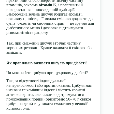
практичний спосіб зберегти значну частину
вітамінів, зокрема
вітамін K
, і полегшити її
використання в повсякденній кулінарії.
Заморожена зелена цибуля зберігає аромат і
поживну цінність, і її можна сміливо додавати до
супів, омлетів чи овочевих страв — це зручно для
діабетичного меню і дозволяє підтримувати
різноманітність раціону.
Так, при смаженні цибуля втрачає частину
корисних речовин. Краще вживати її свіжою або
запікати.
Як правильно вживати цибулю при діабеті?
Чи можна їсти цибулю при цукровому діабеті?
Так, за відсутності індивідуальної
непереносимості або протипоказань. Цибуля має
низький глікемічний індекс і містить корисні
антиоксиданти, але важливо дотримуватися
поміркованих порцій (орієнтовно 50–70 г свіжої
цибулі на день) та уникати смаження у великій
кількості олії.