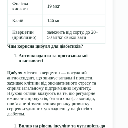
Фолієва
19 мкг
кислота
Калій
146 мг
Кверцетин
залежить від сорту, до 20–
(приблизно)
50 мг/кг свіжої ваги
Чим корисна цибуля для діабетиків?
Антиоксиданти та протизапальні
властивості
Цибуля
містить кверцетин — потужний
антиоксидант, що знижує запальні процеси,
захищає клітини від оксидативного стресу та
сприяє загальному підтриманню імунітету.
Наукові огляди вказують на те, що регулярне
вживання продуктів, багатих на флавоноїди,
пов’язане зі зменшенням ризику розвитку
серцево-судинних ускладнень у пацієнтів з
діабетом.
Вплив на рівень інсуліну та чутливість до