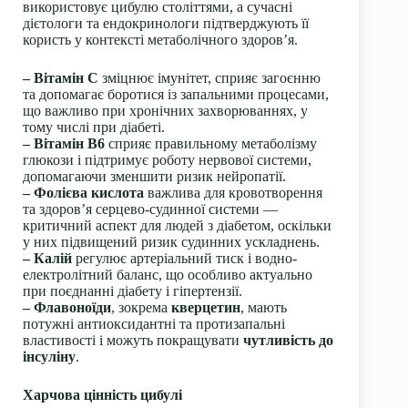
використовує цибулю століттями, а сучасні
дієтологи та ендокринологи підтверджують її
користь у контексті метаболічного здоров’я.
–
Вітамін C
зміцнює імунітет, сприяє загоєнню
та допомагає боротися із запальними процесами,
що важливо при хронічних захворюваннях, у
тому числі при діабеті.
–
Вітамін B6
сприяє правильному метаболізму
глюкози і підтримує роботу нервової системи,
допомагаючи зменшити ризик нейропатії.
–
Фолієва кислота
важлива для кровотворення
та здоров’я серцево-судинної системи —
критичний аспект для людей з діабетом, оскільки
у них підвищений ризик судинних ускладнень.
–
Калій
регулює артеріальний тиск і водно-
електролітний баланс, що особливо актуально
при поєднанні діабету і гіпертензії.
–
Флавоноїди
, зокрема
кверцетин
, мають
потужні антиоксидантні та протизапальні
властивості і можуть покращувати
чутливість до
інсуліну
.
Харчова цінність цибулі