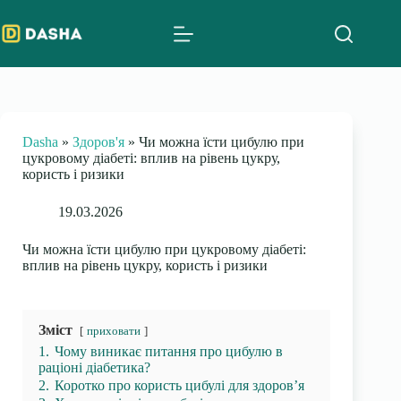
Skip
to
content
Dasha
»
Здоров'я
»
Чи можна їсти цибулю при
цукровому діабеті: вплив на рівень цукру,
користь і ризики
19.03.2026
Чи можна їсти цибулю при цукровому діабеті:
вплив на рівень цукру, користь і ризики
Зміст
приховати
1.
Чому виникає питання про цибулю в
раціоні діабетика?
2.
Коротко про користь цибулі для здоров’я