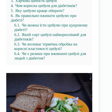
3.
Харчова цінність цибулі
4.
Чим корисна цибуля для діабетиків?
5.
Яку цибулю краще обирати?
6.
Як правильно вживати цибулю при
діабеті?
6.1.
Чи можна їсти цибулю при цукровому
діабеті?
6.2.
Який сорт цибулі найкорисніший для
діабетиків?
6.3.
Чи впливає термічна обробка на
корисні властивості цибулі?
6.4.
Чи є ризики при вживанні цибулі для
людей з діабетом?