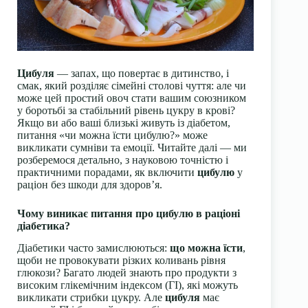
Цибуля
— запах, що повертає в дитинство, і
смак, який розділяє сімейні столові чуття: але чи
може цей простий овоч стати вашим союзником
у боротьбі за стабільний рівень цукру в крові?
Якщо ви або ваші близькі живуть із діабетом,
питання «чи можна їсти цибулю?» може
викликати сумніви та емоції. Читайте далі — ми
розберемося детально, з науковою точністю і
практичними порадами, як включити
цибулю
у
раціон без шкоди для здоров’я.
Чому виникає питання про цибулю в раціоні
діабетика?
Діабетики часто замислюються:
що можна їсти
,
щоби не провокувати різких коливань рівня
глюкози? Багато людей знають про продукти з
високим глікемічним індексом (ГІ), які можуть
викликати стрибки цукру. Але
цибуля
має