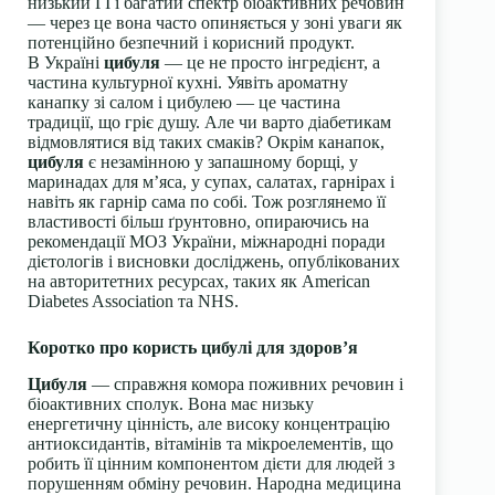
низький ГІ і багатий спектр біоактивних речовин
— через це вона часто опиняється у зоні уваги як
потенційно безпечний і корисний продукт.
В Україні
цибуля
— це не просто інгредієнт, а
частина культурної кухні. Уявіть ароматну
канапку зі салом і цибулею — це частина
традиції, що гріє душу. Але чи варто діабетикам
відмовлятися від таких смаків? Окрім канапок,
цибуля
є незамінною у запашному борщі, у
маринадах для м’яса, у супах, салатах, гарнірах і
навіть як гарнір сама по собі. Тож розглянемо її
властивості більш ґрунтовно, опираючись на
рекомендації МОЗ України, міжнародні поради
дієтологів і висновки досліджень, опублікованих
на авторитетних ресурсах, таких як American
Diabetes Association та NHS.
Коротко про користь цибулі для здоров’я
Цибуля
— справжня комора поживних речовин і
біоактивних сполук. Вона має низьку
енергетичну цінність, але високу концентрацію
антиоксидантів, вітамінів та мікроелементів, що
робить її цінним компонентом дієти для людей з
порушенням обміну речовин. Народна медицина