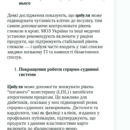
нього
Деякі дослідження показують, що
цибуля
може
підвищувати чутливість клітин до інсуліну, тим
самим допомагаючи контролювати рівень
глюкози в крові. МОЗ України та інші медичні
установи рекомендують включати у раціон
продукти, що підтримують стабільний рівень
глюкози — і цибуля часто входить у такі списки
завдяки низькому ГІ та наявності біоактивних
сполук.
Покращення роботи серцево-судинної
системи
Цибуля
може допомогти знижувати рівень
“поганого” холестерину (LDL) і запобігати
атерогенним процесам. Це важливо для
діабетиків, оскільки у них підвищений ризик
серцево-судинних захворювань. Дієтологи та
кардіологи, такі як фахівці з клінік, згаданих у
профільних публікаціях, підтверджують, що
продукти з даними властивостями варто
включати до збалансованого меню.