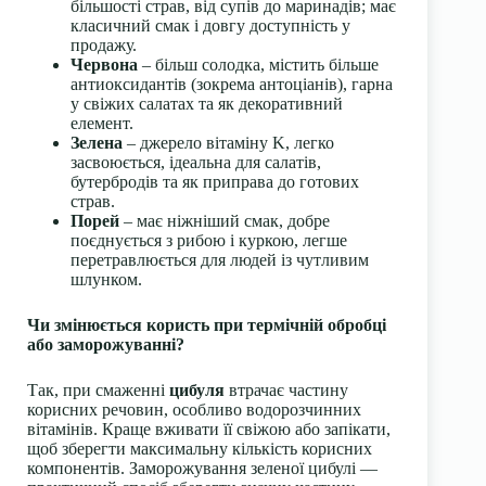
більшості страв, від супів до маринадів; має
класичний смак і довгу доступність у
продажу.
Червона
– більш солодка, містить більше
антиоксидантів (зокрема антоціанів), гарна
у свіжих салатах та як декоративний
елемент.
Зелена
– джерело вітаміну K, легко
засвоюється, ідеальна для салатів,
бутербродів та як приправа до готових
страв.
Порей
– має ніжніший смак, добре
поєднується з рибою і куркою, легше
перетравлюється для людей із чутливим
шлунком.
Чи змінюється користь при термічній обробці
або заморожуванні?
Так, при смаженні
цибуля
втрачає частину
корисних речовин, особливо водорозчинних
вітамінів. Краще вживати її свіжою або запікати,
щоб зберегти максимальну кількість корисних
компонентів. Заморожування зеленої цибулі —