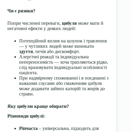
Чи є ризики?
Попри численні переваги,
цибуля
може мати й
негативні ефекти у деяких людей:
Потенційний вплив на шлунок і травлення
— у чутливих людей може виникати
здуття
, печія або дискомфорт.
Алергічні реакції та індивідуальна
непереносимість — хоча трапляються рідко,
слід враховувати індивідуальні особливості
пацієнта.
При надмірному споживанні і в поєднанні з
важкими соусами або смаженням цибуля
може додавати зайвих калорій та жирів до
страви.
Яку цибулю краще обирати?
Різновиди цибулі:
Ріпчаста
– універсальна, підходить для