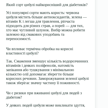
Який сорт цибулі найкорисніший для діабетиків?
Усі популярні сорти мають користь: червона
цибуля містить більше антиоксидантів, зелена —
вітамін K і легша для травлення, ріпчаста
підходить для різних страв, а порей — для тих,
хто має чутливий шлунок. Вибір можна робити
залежно від смакових уподобань та
переносимості.
Чи впливає термічна обробка на корисні
властивості цибулі?
Так. Смаження зменшує кількість водорозчинних
вітамінів і деяких поліфенолів, натомість
запікання або тушкування з мінімальною
кількістю олії допомагає зберегти більше
корисних речовин. Заморожування зеленої цибулі
також зберігає значну частину її поживності.
Чи є ризики при вживанні цибулі для людей з
діабетом?
У деяких людей цибуля може викликати здуття,