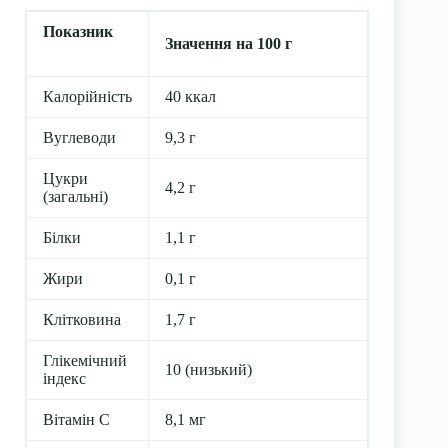
Показник
Значення на 100 г
Калорійність
40 ккал
Вуглеводи
9,3 г
Цукри
4,2 г
(загальні)
Білки
1,1 г
Жири
0,1 г
Клітковина
1,7 г
Глікемічний
10 (низький)
індекс
Вітамін C
8,1 мг