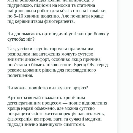
підтримкою, підйоми на носки та статична
зміцнювальна робота для м’язів стегна і гомілки
по 5–10 хвилин щоденно. Але починати краще
під керівництвом фізіотерапевта.
Чи допомагають ортопедичні устілки при болях у
суглобах ніг?
Так, устілки з супінатором та правильним
розподілом навантаження можуть суттєво
знизити дискомфорт, особливо якщо причина
пов’язана з біомеханікою стопи. Бренд Olvi серед
рекомендованих рішень для повсякденного
полегшення.
Чи можна повністю вилікувати артроз?
Артроз зазвичай вважають хронічним
дегенеративним процесом — повне відновлення
хряща наразі обмежено, але можна суттєво
покращити якість життя: корекція навантажень,
фізіотерапія, контроль ваги та сучасні медичні
підходи значно зменшують симптоми.