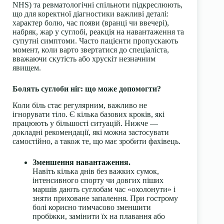
NHS) та ревматологічні спільноти підкреслюють,
що для коректної діагностики важливі деталі:
характер болю, час появи (вранці чи ввечері),
набряк, жар у суглобі, реакція на навантаження та
супутні симптоми. Часто пацієнти пропускають
момент, коли варто звертатися до спеціаліста,
вважаючи скутість або хрускіт незначним
явищем.
Болять суглоби ніг: що може допомогти?
Коли біль стає регулярним, важливо не
ігнорувати тіло. Є кілька базових кроків, які
працюють у більшості ситуацій. Нижче —
докладні рекомендації, які можна застосувати
самостійно, а також те, що має зробити фахівець.
Зменшення навантаження.
Навіть кілька днів без важких сумок,
інтенсивного спорту чи довгих піших
маршів дають суглобам час «охолонути» і
зняти приховане запалення. При гострому
болі корисно тимчасово зменшити
пробіжки, замінити їх на плавання або