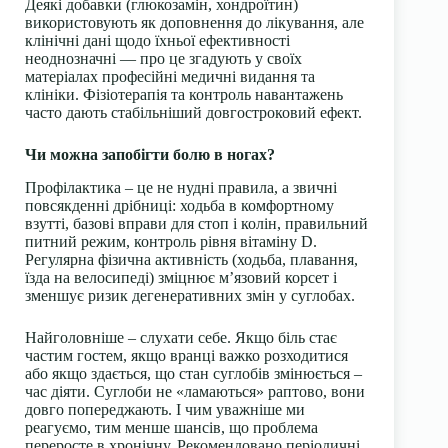
Деякі добавки (глюкозамін, хондроїтин)
використовують як доповнення до лікування, але
клінічні дані щодо їхньої ефективності
неоднозначні — про це згадують у своїх
матеріалах професійні медичні видання та
клініки. Фізіотерапія та контроль навантажень
часто дають стабільніший довгостроковий ефект.
Чи можна запобігти болю в ногах?
Профілактика – це не нудні правила, а звичні
повсякденні дрібниці: ходьба в комфортному
взутті, базові вправи для стоп і колін, правильний
питний режим, контроль рівня вітаміну D.
Регулярна фізична активність (ходьба, плавання,
їзда на велосипеді) зміцнює м’язовий корсет і
зменшує ризик дегенеративних змін у суглобах.
Найголовніше – слухати себе. Якщо біль стає
частим гостем, якщо вранці важко розходитися
або якщо здається, що стан суглобів змінюється –
час діяти. Суглоби не «ламаються» раптово, вони
довго попереджають. І чим уважніше ми
реагуємо, тим менше шансів, що проблема
переросте в хронічну. Рекомендовано періодичні