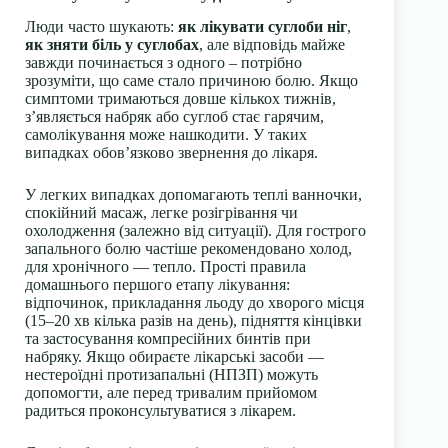
Люди часто шукають:
як лікувати суглоби ніг
,
як зняти біль у суглобах
, але відповідь майже
завжди починається з одного – потрібно
зрозуміти, що саме стало причиною болю. Якщо
симптоми тримаються довше кількох тижнів,
з’являється набряк або суглоб стає гарячим,
самолікування може нашкодити. У таких
випадках обов’язково звернення до лікаря.
У легких випадках допомагають теплі ванночки,
спокійний масаж, легке розігрівання чи
охолодження (залежно від ситуації). Для гострого
запального болю частіше рекомендовано холод,
для хронічного — тепло. Прості правила
домашнього першого етапу лікування:
відпочинок, прикладання льоду до хворого місця
(15–20 хв кілька разів на день), підняття кінцівки
та застосування компресійних бинтів при
набряку. Якщо обираєте лікарські засоби —
нестероїдні протизапальні (НПЗП) можуть
допомогти, але перед тривалим прийомом
радиться проконсультуватися з лікарем.