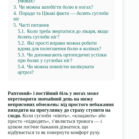
умовах?
3.
Чи можна запобігти болю в ногах?
4.
Поради та Цікаві факти — болять суглоби
ніг
5.
Часті питання
5.1.
Коли треба звертатися до лікаря, якщо
болять суглоби ніг?
5.2.
Які прості вправи можна робити
вдома для полегшення болю в колінах?
5.3.
Чи допомагають ортопедичні устілки
при болях у суглобах ніг?
5.4.
Чи можна повністю вилікувати
артроз?
Раптовий» і постійний біль у ногах може
перетворити звичайний день на низку
неприємних обмежень: від простого небажання
виходити на прогулянку до страху ступити на
сходи.
Коли суглоби «ніють», «клацають» або
просто «підводять», з’являється тривога — і
цілком логічне бажання дізнатися, що
відбувається та як повернути комфорт руху.