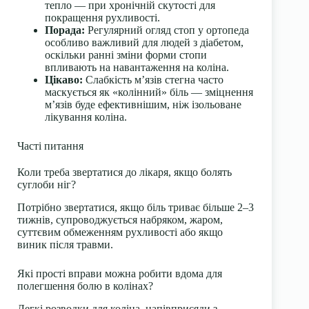
тепло — при хронічній скутості для
покращення рухливості.
Порада:
Регулярний огляд стоп у ортопеда
особливо важливий для людей з діабетом,
оскільки ранні зміни форми стопи
впливають на навантаження на коліна.
Цікаво:
Слабкість м’язів стегна часто
маскується як «колінний» біль — зміцнення
м’язів буде ефективнішим, ніж ізольоване
лікування коліна.
Часті питання
Коли треба звертатися до лікаря, якщо болять
суглоби ніг?
Потрібно звертатися, якщо біль триває більше 2–3
тижнів, супроводжується набряком, жаром,
суттєвим обмеженням рухливості або якщо
виник після травми.
Які прості вправи можна робити вдома для
полегшення болю в колінах?
Легкі розводки для коліна, напівприсяди з