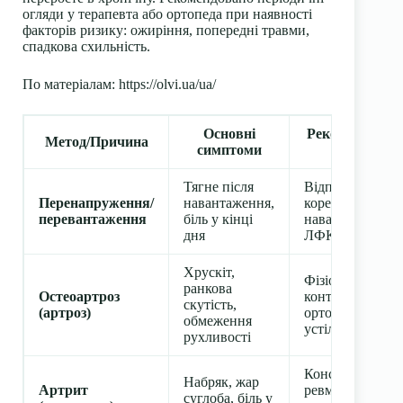
огляди у терапевта або ортопеда при наявності
факторів ризику: ожиріння, попередні травми,
спадкова схильність.
По матеріалам: https://olvi.ua/ua/
Основні
Рекомендовані
Метод/Причина
симптоми
дії
Тягне після
Відпочинок,
Перенапруження/
навантаження,
корекція
перевантаження
біль у кінці
навантажень,
дня
ЛФК
Хрускіт,
Фізіотерапія,
ранкова
Остеоартроз
контроль ваги,
скутість,
(артроз)
ортопедичні
обмеження
устілки
рухливості
Консультація
Набряк, жар
Артрит
ревматолога,
суглоба, біль у