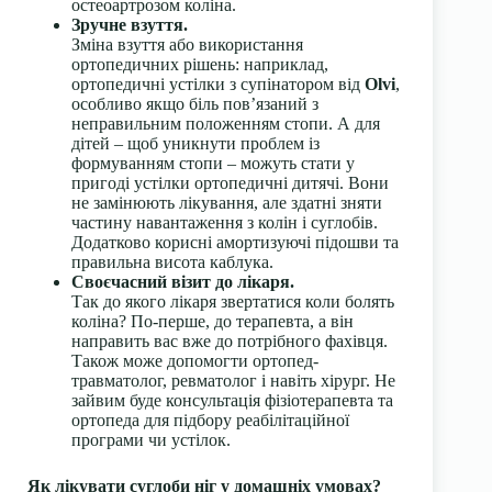
остеоартрозом коліна.
Зручне взуття.
Зміна взуття або використання
ортопедичних рішень: наприклад,
ортопедичні устілки з супінатором від
Olvi
,
особливо якщо біль пов’язаний з
неправильним положенням стопи. А для
дітей – щоб уникнути проблем із
формуванням стопи – можуть стати у
пригоді устілки ортопедичні дитячі. Вони
не замінюють лікування, але здатні зняти
частину навантаження з колін і суглобів.
Додатково корисні амортизуючі підошви та
правильна висота каблука.
Своєчасний візит до лікаря.
Так до якого лікаря звертатися коли болять
коліна? По-перше, до терапевта, а він
направить вас вже до потрібного фахівця.
Також може допомогти ортопед-
травматолог, ревматолог і навіть хірург. Не
зайвим буде консультація фізіотерапевта та
ортопеда для підбору реабілітаційної
програми чи устілок.
Як лікувати суглоби ніг у домашніх умовах?