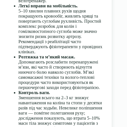
велотренажер.
Легкі вправи на мобільність.
5–10 хвилин плавних рухів щодня
покращують кровообіг, живлять хрящі та
повертають суглобам рухливість. Простий
комплекс розробок для колін і
гомілковостопного суглоба може значно
знизити ризик розвитку артрозу.
Рекомендації з реабілітації часто
підтверджують фізіотерапевти у провідних
клініках.
Розтяжка та м’який масаж.
Допомагають розслабити перенапружені
м’язи, які часто й створюють відчуття
ниючого болю навколо суглобів. М’які
самомасажні техніки та волого-теплові
процедури часто використовуються як
першочергові заходи перед фізіотерапією.
Контроль ваги.
Зменшення всього на 2–3 кг знижує
навантаження на коліна та стопи у десятки
разів під час ходьби. Невелике поліпшення
ваги — помітне полегшення руху;
дослідження показують, що втрата 5–10%
маси тіла знижує симптоми у пацієнтів з