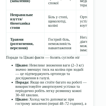
(запалення)
медикаментозн
спокої
терапія
Неправильне
Біль у стопі,
Ортопедичні
взуття/
щиколотці,
устілки, підбір
біомеханіка
коліні
взуття
стопи
Негайна
Травми
Гострий біль,
діагностика,
(розтягнення,
неможливість
можлива
переломи)
навантаження
іммобілізація
Поради та Цікаві факти — болять суглоби ніг
Цікаво:
Невелике зниження ваги (2–3 кг)
значно зменшує тиск на коліна при ходьбі
— це підтверджують ортопеди та
дослідження в галузі.
Порада:
Якщо ви стоїте багато на роботі —
використовуйте амортизуючі устілки та
періодично робіть легку розминку кожні
30–60 хвилин.
Цікаво:
Холод часто допомагає при
гострому запаленні (перші 48–72 години), а