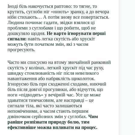
Іноді біль накочується раптово: то тягне, то
крутить, суглоби ніг «ниють» зранку, а до вечора
ніби стихають… А потім знову все повертається.
Людина починає гадати, звідки взялися ці
проблеми з суглобами і що робити, щоб не
дошкуляло щодня.
Не варто ігнорувати перші
сигнали:
навіть легка скутість або хрускіт
можуть бути початком змін, які з часом
прогресують.
Часто ми списуємо на втому звичайний ранковий
скутість у колінах, легкий хрускіт під час руху,
швидку стомлюваність ніг після невеликого
навантаження або набряклість щиколоток.
Ігноруємо біль при сходженні сходами, ниючий
біль після довгої прогулянки, або відчуття, що
ноги «підводять» у вечірній час. Усе це може
здаватися тимчасовим, але насправді – це
сигнали тіла, які часто залишаються
непоміченими, а часом стають першим
дзвіночком серйозних змін у суглобах.
Чим
раніше розпізнати природу болю, тим
ефективніше можна впливати на процес.