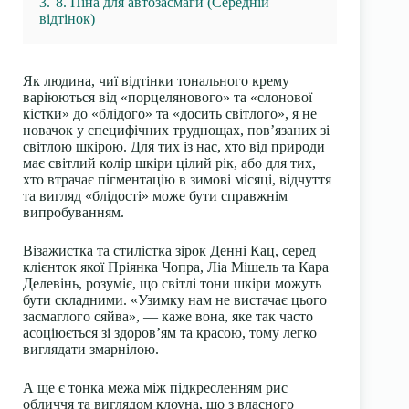
3.
8. Піна для автозасмаги (Середній
відтінок)
Як людина, чиї відтінки тонального крему
варіюються від «порцелянового» та «слонової
кістки» до «блідого» та «досить світлого», я не
новачок у специфічних труднощах, пов’язаних зі
світлою шкірою. Для тих із нас, хто від природи
має світлий колір шкіри цілий рік, або для тих,
хто втрачає пігментацію в зимові місяці, відчуття
та вигляд «блідості» може бути справжнім
випробуванням.
Візажистка та стилістка зірок
Денні Кац
, серед
клієнток якої Пріянка Чопра, Ліа Мішель та Кара
Делевінь, розуміє, що світлі тони шкіри можуть
бути складними. «Узимку нам не вистачає цього
засмаглого сяйва», — каже вона, яке так часто
асоціюється зі здоров’ям та красою, тому легко
виглядати змарнілою.
А ще є тонка межа між підкресленням рис
обличчя та виглядом клоуна, що з власного