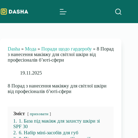
Skip
to
content
Dasha
»
Мода
»
Поради щодо гардеробу
»
8 Порад
з нанесення макіяжу для світлої шкіри від
професіоналів б’юті-сфери
19.11.2025
8 Порад з нанесення макіяжу для світлої шкіри
від професіоналів б’юті-сфери
Зміст
приховати
1.
1. База під макіяж для захисту шкіри зі
SPF 30
2.
6. Набір міні-засобів для губ