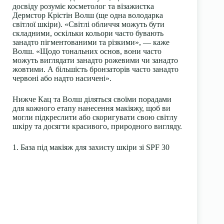
досвіду розуміє косметолог та візажистка
Дермстор Крістін Волш (ще одна володарка
світлої шкіри). «Світлі обличчя можуть бути
складними, оскільки кольори часто бувають
занадто пігментованими та різкими», — каже
Волш. «Щодо тональних основ, вони часто
можуть виглядати занадто рожевими чи занадто
жовтими. А більшість бронзаторів часто занадто
червоні або надто насичені».
Нижче Кац та Волш діляться своїми порадами
для кожного етапу нанесення макіяжу, щоб ви
могли підкреслити або скоригувати свою світлу
шкіру та досягти красивого, природного вигляду.
1. База під макіяж для захисту шкіри зі SPF 30