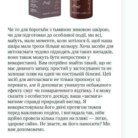
Чи то для боротьби з тьмяною зимовою шкірою,
чи для підготовки до особливої події, ми всі,
мабуть, мали моменти, коли хотілося б, щоб наша
шкіра мала трохи більше кольору. Хоча засоби для
автозасмаги чудово підходять для таких випадків,
вони також можуть бути непростими у
використанні. Вам потрібно знайти такий, що не
має дивного запаху, простий у застосуванні та не
залишає плям на одязі чи постільній білизні. Цей
засіб для автозасмаги не тільки пропонує ці
переваги, але й допомагає уникнути небажаного
ефекту смуг чи помаранчевого відтінку. І я можу
сказати з особистого досвіду, ваша «засмага»
матиме справді природний вигляд. Я
використовувала його двічі протягом тижня
перед важливою подією, і виглядала так, ніби
щойно провела кілька годин на пляжі — легке,
здорове сяйво. Не знаєте, як його наносити? Ми
вам допоможемо.