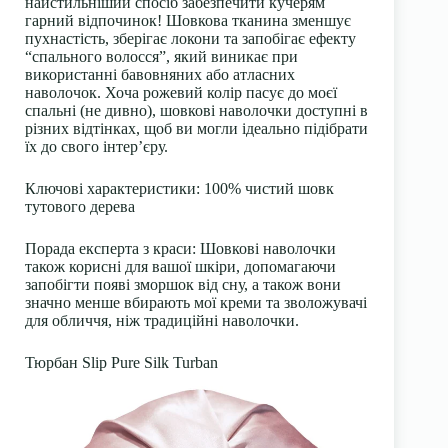
найстильніший спосіб забезпечити кучерям
гарний відпочинок! Шовкова тканина зменшує
пухнастість, зберігає локони та запобігає ефекту
“спального волосся”, який виникає при
використанні бавовняних або атласних
наволочок. Хоча рожевий колір пасує до моєї
спальні (не дивно), шовкові наволочки доступні в
різних відтінках, щоб ви могли ідеально підібрати
їх до свого інтер’єру.
Ключові характеристики: 100% чистий шовк
тутового дерева
Порада експерта з краси: Шовкові наволочки
також корисні для вашої шкіри, допомагаючи
запобігти появі зморшок від сну, а також вони
значно менше вбирають мої креми та зволожувачі
для обличчя, ніж традиційні наволочки.
Тюрбан Slip Pure Silk Turban