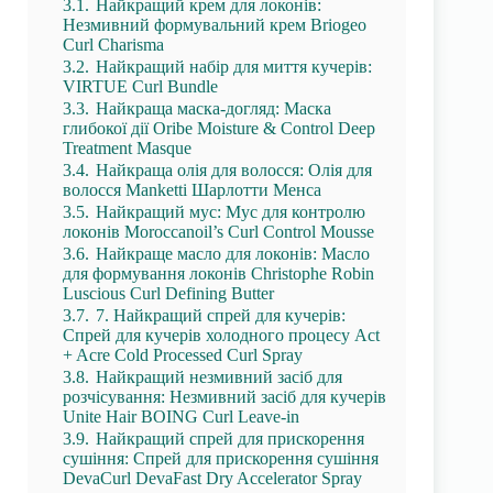
3.1.
Найкращий крем для локонів:
Незмивний формувальний крем Briogeo
Curl Charisma
3.2.
Найкращий набір для миття кучерів:
VIRTUE Curl Bundle
3.3.
Найкраща маска-догляд: Маска
глибокої дії Oribe Moisture & Control Deep
Treatment Masque
3.4.
Найкраща олія для волосся: Олія для
волосся Manketti Шарлотти Менса
3.5.
Найкращий мус: Мус для контролю
локонів Moroccanoil’s Curl Control Mousse
3.6.
Найкраще масло для локонів: Масло
для формування локонів Christophe Robin
Luscious Curl Defining Butter
3.7.
7. Найкращий спрей для кучерів:
Спрей для кучерів холодного процесу Act
+ Acre Cold Processed Curl Spray
3.8.
Найкращий незмивний засіб для
розчісування: Незмивний засіб для кучерів
Unite Hair BOING Curl Leave-in
3.9.
Найкращий спрей для прискорення
сушіння: Спрей для прискорення сушіння
DevaCurl DevaFast Dry Accelerator Spray