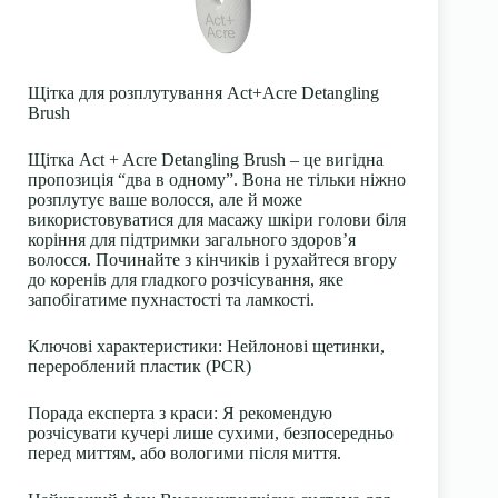
Щітка для розплутування Act+Acre Detangling
Brush
Щітка Act + Acre Detangling Brush – це вигідна
пропозиція “два в одному”. Вона не тільки ніжно
розплутує ваше волосся, але й може
використовуватися для масажу шкіри голови біля
коріння для підтримки загального здоров’я
волосся. Починайте з кінчиків і рухайтеся вгору
до коренів для гладкого розчісування, яке
запобігатиме пухнастості та ламкості.
Ключові характеристики: Нейлонові щетинки,
перероблений пластик (PCR)
Порада експерта з краси: Я рекомендую
розчісувати кучері лише сухими, безпосередньо
перед миттям, або вологими після миття.