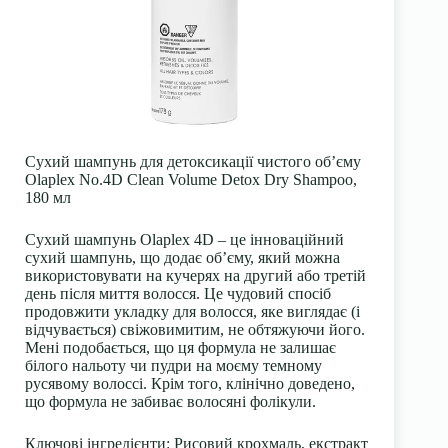
Сухий шампунь для детоксикації чистого об’єму
Olaplex No.4D Clean Volume Detox Dry Shampoo,
180 мл
Сухий шампунь Olaplex 4D – це інноваційний
сухий шампунь, що додає об’єму, який можна
використовувати на кучерях на другий або третій
день після миття волосся. Це чудовий спосіб
продовжити укладку для волосся, яке виглядає (і
відчувається) свіжовимитим, не обтяжуючи його.
Мені подобається, що ця формула не залишає
білого нальоту чи пудри на моєму темному
русявому волоссі. Крім того, клінічно доведено,
що формула не забиває волосяні фолікули.
Ключові інгредієнти: Рисовий крохмаль, екстракт