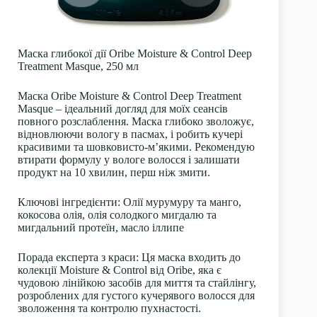
Маска глибокої дії Oribe Moisture & Control Deep
Treatment Masque, 250 мл
Маска Oribe Moisture & Control Deep Treatment
Masque – ідеальний догляд для моїх сеансів
повного розслаблення. Маска глибоко зволожує,
відновлюючи вологу в пасмах, і робить кучері
красивими та шовковисто-м’якими. Рекомендую
втирати формулу у вологе волосся і залишати
продукт на 10 хвилин, перш ніж змити.
Ключові інгредієнти: Олії мурумуру та манго,
кокосова олія, олія солодкого мигдалю та
мигдальний протеїн, масло іллипе
Порада експерта з краси: Ця маска входить до
колекції Moisture & Control від Oribe, яка є
чудовою лінійкою засобів для миття та стайлінгу,
розроблених для густого кучерявого волосся для
зволоження та контролю пухнастості.