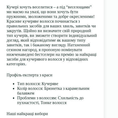
Кучері хочуть веселитися – а під “веселощами”
ми маємо на увазі, що вони хочуть бути
пружними, зволоженими та добре окресленими!
Красиве кучеряве волосся починається з
правильних засобів для ваших хвиль, завитків чи
закрутів. Щойно ви визначите свій природний
тип кучерів, ви зможете створити індивідуальний
догляд, який відповідатиме як вашому типу
завитків, так і бажаному вигляду. Натхненний
сезоном нагород, я пропоную номінувати
нижченаведені бестселери на премію за найкращі
засоби для кучерявого волосся у відповідних
категоріях.
Профіль експерта з краси
Тип волосся: Кучеряве
Колір волосся: Брюнетка з карамельним
балаяжем
Проблеми з волоссям: Схильність до
пухнастості, Тонке волосся
Наші найкращі вибори