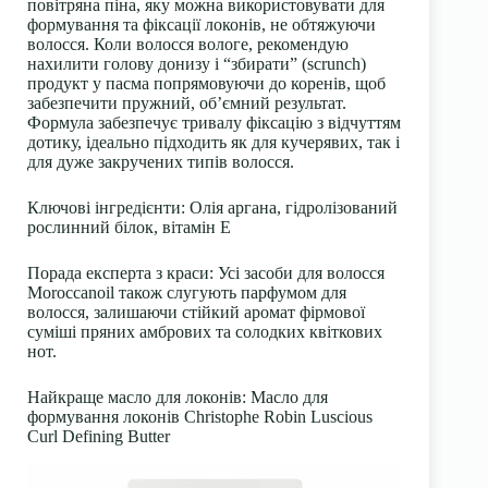
повітряна піна, яку можна використовувати для
формування та фіксації локонів, не обтяжуючи
волосся. Коли волосся вологе, рекомендую
нахилити голову донизу і “збирати” (scrunch)
продукт у пасма попрямовуючи до коренів, щоб
забезпечити пружний, об’ємний результат.
Формула забезпечує тривалу фіксацію з відчуттям
дотику, ідеально підходить як для кучерявих, так і
для дуже закручених типів волосся.
Ключові інгредієнти: Олія аргана, гідролізований
рослинний білок, вітамін Е
Порада експерта з краси: Усі засоби для волосся
Moroccanoil також слугують парфумом для
волосся, залишаючи стійкий аромат фірмової
суміші пряних амбрових та солодких квіткових
нот.
Найкраще масло для локонів: Масло для
формування локонів Christophe Robin Luscious
Curl Defining Butter