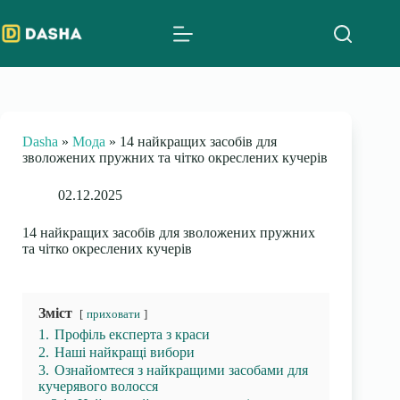
Skip
to
content
Dasha
»
Мода
»
14 найкращих засобів для
зволожених пружних та чітко окреслених кучерів
02.12.2025
14 найкращих засобів для зволожених пружних
та чітко окреслених кучерів
Зміст
приховати
1.
Профіль експерта з краси
2.
Наші найкращі вибори
3.
Ознайомтеся з найкращими засобами для
кучерявого волосся