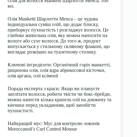
Олія для волосся Manketti Шарлотти Менса, 100
мл.
Олія Manketti Шарлотти Менса – це чудова
індивідуальна суміш олій, що додає блиску,
приборкує пухнастість і розгладжує волосся. Це
глибоко живильна олія, яку можна наносити на
вологе або сухе волосся. До того ж, продукт
випускається у стильному скляному флаконі, що
виглядає розкішно на туалетному столику.
Ключові інгредієнти: Органічний горіх манкетті,
рицинова олія, олія ядра абрикосової кісточки,
олія аргана, олії ксіменії
Порада експерта з краси: Якщо ви плануєте
заплітати волосся, робити твісти чи бокс-брейди,
можна нанести кілька крапель олії на довжину та
кінчики перед укладанням, щоб запобігти
пухнастості.
Найкращий мус: Мус для контролю локонів
Moroccanoil’s Curl Control Mousse