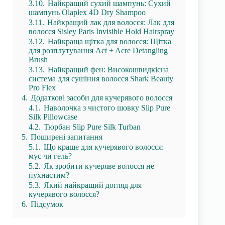
3.10.
Найкращий сухий шампунь: Сухий
шампунь Olaplex 4D Dry Shampoo
3.11.
Найкращий лак для волосся: Лак для
волосся Sisley Paris Invisible Hold Hairspray
3.12.
Найкраща щітка для волосся: Щітка
для розплутування Act + Acre Detangling
Brush
3.13.
Найкращий фен: Високошвидкісна
система для сушіння волосся Shark Beauty
Pro Flex
4.
Додаткові засоби для кучерявого волосся
4.1.
Наволочка з чистого шовку Slip Pure
Silk Pillowcase
4.2.
Тюрбан Slip Pure Silk Turban
5.
Поширені запитання
5.1.
Що краще для кучерявого волосся:
мус чи гель?
5.2.
Як зробити кучеряве волосся не
пухнастим?
5.3.
Який найкращий догляд для
кучерявого волосся?
6.
Підсумок