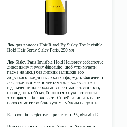
Лак для волосся Hair Rituel By Sisley The Invisible
Hold Hair Spray Sisley Paris, 250 мл
Лак Sisley Paris Invisible Hold Hairspray забезпечує
дивовижну гнучку фіксацію, щоб утримувати
пасма на місці без липких залишків або
жорсткого покриття. Завдяки формулі, збагаченій
доглядовими компонентами для волосся, цей
відзначений нагородами спрей має властивості,
що додають об’єму, борються з пухнастістю та
захищають від вологості. Спрей залишить ваше
волосся миттєво блискучим і м’яким на дотик.
Ключові інгредієнти: Провітамін В5, вітамін Е
Порада експерта з краси: Хоча ви, безумовно,