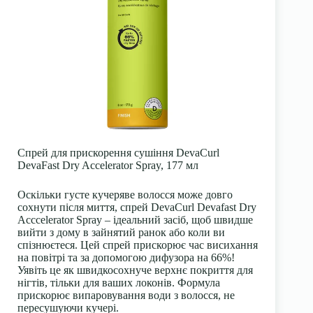
Спрей для прискорення сушіння DevaCurl
DevaFast Dry Accelerator Spray, 177 мл
Оскільки густе кучеряве волосся може довго
сохнути після миття, спрей DevaCurl Devafast Dry
Acccelerator Spray – ідеальний засіб, щоб швидше
вийти з дому в зайнятий ранок або коли ви
спізнюєтеся. Цей спрей прискорює час висихання
на повітрі та за допомогою дифузора на 66%!
Уявіть це як швидкосохнуче верхнє покриття для
нігтів, тільки для ваших локонів. Формула
прискорює випаровування води з волосся, не
пересушуючи кучері.