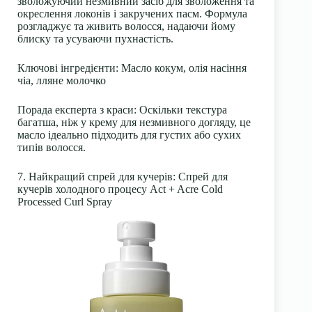
зволожуючий незмивний засіб для зволоження та
окреслення локонів і закручених пасм. Формула
розгладжує та живить волосся, надаючи йому
блиску та усуваючи пухнастість.
Ключові інгредієнти: Масло кокум, олія насіння
чіа, лляне молочко
Порада експерта з краси: Оскільки текстура
багатша, ніж у крему для незмивного догляду, це
масло ідеально підходить для густих або сухих
типів волосся.
7. Найкращий спрей для кучерів: Спрей для
кучерів холодного процесу Act + Acre Cold
Processed Curl Spray