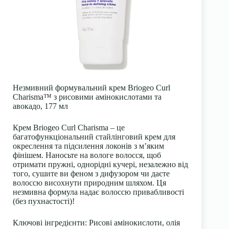
Незмивний формувальний крем Briogeo Curl
Charisma™ з рисовими амінокислотами та
авокадо, 177 мл
Крем Briogeo Curl Charisma – це
багатофункціональний стайлінговий крем для
окреслення та підсилення локонів з м’яким
фінішем. Наносьте на вологе волосся, щоб
отримати пружні, однорідні кучері, незалежно від
того, сушите ви феном з дифузором чи даєте
волоссю висохнути природним шляхом. Ця
незмивна формула надає волоссю привабливості
(без пухнастості)!
Ключові інгредієнти: Рисові амінокислоти, олія