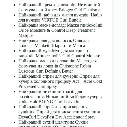
Найкращий крем для локонів: Незмивний
формувальний крем Briogeo Curl Charisma
Найкращий набір для миття кучерів: Набір
для кучерів VIRTUE Curl Bundle
Найкраща маска-догляд: Маска глибокої дії
Oribe Moisture & Control Deep Treatment
Masque
Найкраща олія для волосся: Олія для
волосся Manketti Шарлотти Менса
Найкращий мус: Мус для контролю
завитків Moroccanoil’s Curl Control Mousse
Найкраще масло для локонів: Масло для
формування локонів Christophe Robin
Luscious Curl Defining Butter
Найкращий спрей для кучерів: Спрей для
кучерів холодного процесу Act + Acre Cold
Processed Curl Spray
Найкращий незмивний засіб для
розчісування: Незмивний засіб для кучерів
Unite Hair BOING Curl Leave-in
Найкращий спрей для прискорення
сушіння: Спрей для прискорення сушіння
DevaCurl DevaFast Dry Accelerator Spray
Найкращий сухий шампунь: Сухий