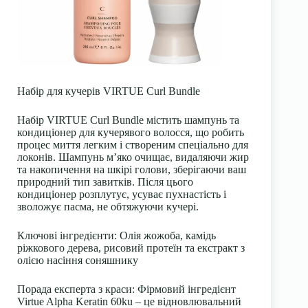
Набір для кучерів VIRTUE Curl Bundle
Набір VIRTUE Curl Bundle містить шампунь та
кондиціонер для кучерявого волосся, що робить
процес миття легким і створеним спеціально для
локонів. Шампунь м’яко очищає, видаляючи жир
та накопичення на шкірі голови, зберігаючи ваш
природний тип завитків. Після цього
кондиціонер розплутує, усуває пухнастість і
зволожує пасма, не обтяжуючи кучері.
Ключові інгредієнти: Олія жожоба, камідь
ріжкового дерева, рисовий протеїн та екстракт з
олією насіння соняшнику
Порада експерта з краси: Фірмовий інгредієнт
Virtue Alpha Keratin 60ku – це відновлювальний