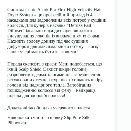
Система фенів Shark Pro Flex High Velocity Hair
Dryer System – це професійний прилад із 4
насадками для задоволення всіх потреб у сушінні
волосся. Для кучерів насадка “Defrizz Fast
Diffuser” ідеально підходить для швидкого
висушування локонів із визначенням їх форми.
Нахиліть голову донизу під час сушіння
дифузором для максимального об’єму – і ось,
ваші кучері мають бути казковими!
Порада експерта з краси: Мені подобається, що
їхній Scalp Shield (Захист шкіри голови)
розроблений дерматологами для забезпечення
регульованих температур, що захищають шкіру
голови від надмірного тепла. Запобігання
пошкодженню волосся від фену – найкраща
порада для здоров’я волосся!
Додаткові засоби для кучерявого волосся
Наволочка з чистого шовку Slip Pure Silk
Pillowcase