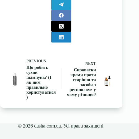
PREVIOUS
NEXT
Що робить
Сироватки
сухий
креми проти
шампунь? (І
старіння та
як ним
засоби з
правильно
ретинолом: у
користуватися
чому різниця?
)
© 2026 dasha.com.ua. Усі права захищені.