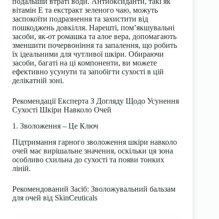
подальшій втраті води. Антиоксиданти, такі як
вітамін Е та екстракт зеленого чаю, можуть
заспокоїти подразнення та захистити від
пошкоджень довкілля. Нарешті, пом’якшувальні
засоби, як-от ромашка та алое вера, допомагають
зменшити почервоніння та запалення, що робить
їх ідеальними для чутливої шкіри. Обираючи
засоби, багаті на ці компоненти, ви можете
ефективно усунути та запобігти сухості в цій
делікатній зоні.
Рекомендації Експерта З Догляду Щодо Усунення
Сухості Шкіри Навколо Очей
1. Зволоження – Це Ключ
Підтримання гарного зволоження шкіри навколо
очей має вирішальне значення, оскільки ця зона
особливо схильна до сухості та появи тонких
ліній.
Рекомендований Засіб
: Зволожувальний бальзам
для очей від SkinCeuticals