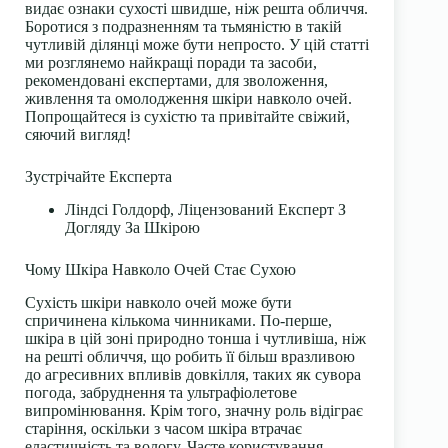
видає ознаки сухості швидше, ніж решта обличчя.
Боротися з подразненням та тьмяністю в такій
чутливій ділянці може бути непросто. У цій статті
ми розглянемо найкращі поради та засоби,
рекомендовані експертами, для зволоження,
живлення та омолодження шкіри навколо очей.
Попрощайтеся із сухістю та привітайте свіжий,
сяючий вигляд!
Зустрічайте Експерта
Ліндсі Голдорф, Ліцензований Експерт З
Догляду За Шкірою
Чому Шкіра Навколо Очей Стає Сухою
Сухість шкіри навколо очей може бути
спричинена кількома чинниками. По-перше,
шкіра в цій зоні природно тонша і чутливіша, ніж
на решті обличчя, що робить її більш вразливою
до агресивних впливів довкілля, таких як сувора
погода, забруднення та ультрафіолетове
випромінювання. Крім того, значну роль відіграє
старіння, оскільки з часом шкіра втрачає
еластичність та вологу. Часте користування