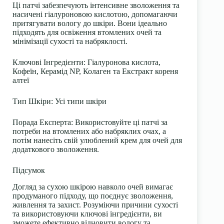
Ці патчі забезпечують інтенсивне зволоження та
насичені гіалуроновою кислотою, допомагаючи
притягувати вологу до шкіри. Вони ідеально
підходять для освіження втомлених очей та
мінімізації сухості та набряклості.
Ключові Інгредієнти
: Гіалуронова кислота,
Кофеїн, Керамід NP, Колаген та Екстракт кореня
алтеї
Тип Шкіри
: Усі типи шкіри
Порада Експерта
: Використовуйте ці патчі за
потреби на втомлених або набряклих очах, а
потім нанесіть свій улюблений крем для очей для
додаткового зволоження.
Підсумок
Догляд за сухою шкірою навколо очей вимагає
продуманого підходу, що поєднує зволоження,
живлення та захист. Розуміючи причини сухості
та використовуючи ключові інгредієнти, ви
зможете ефективно відновити вологу та