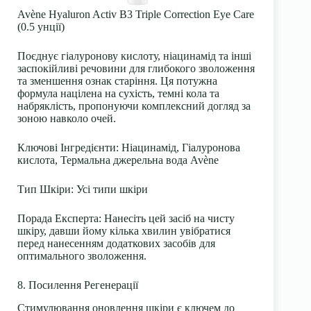
Avène Hyaluron Activ B3 Triple Correction Eye Care
(0.5 унції)
Поєднує гіалуронову кислоту, ніацинамід та інші
заспокійливі речовини для глибокого зволоження
та зменшення ознак старіння. Ця потужна
формула націлена на сухість, темні кола та
набряклість, пропонуючи комплексний догляд за
зоною навколо очей.
Ключові Інгредієнти
: Ніацинамід, Гіалуронова
кислота, Термальна джерельна вода Avène
Тип Шкіри
: Усі типи шкіри
Порада Експерта
: Нанесіть цей засіб на чисту
шкіру, давши йому кілька хвилин увібратися
перед нанесенням додаткових засобів для
оптимального зволоження.
8. Посилення Регенерації
Стимулювання оновлення шкіри є ключем до