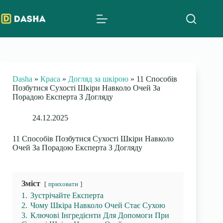
Skip
to
content
Dasha
»
Краса
»
Догляд за шкірою
»
11 Способів
Позбутися Сухості Шкіри Навколо Очей За
Порадою Експерта З Догляду
24.12.2025
11 Способів Позбутися Сухості Шкіри Навколо
Очей За Порадою Експерта З Догляду
Зміст
приховати
1.
Зустрічайте Експерта
2.
Чому Шкіра Навколо Очей Стає Сухою
3.
Ключові Інгредієнти Для Допомоги При