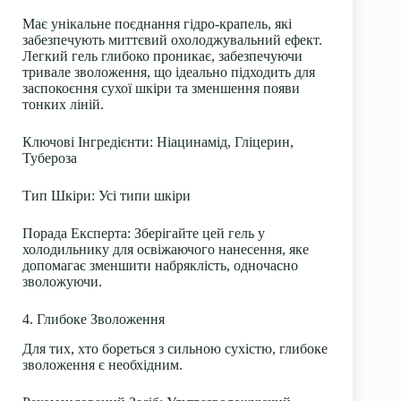
Має унікальне поєднання гідро-крапель, які
забезпечують миттєвий охолоджувальний ефект.
Легкий гель глибоко проникає, забезпечуючи
тривале зволоження, що ідеально підходить для
заспокоєння сухої шкіри та зменшення появи
тонких ліній.
Ключові Інгредієнти
: Ніацинамід, Гліцерин,
Тубероза
Тип Шкіри
: Усі типи шкіри
Порада Експерта
: Зберігайте цей гель у
холодильнику для освіжаючого нанесення, яке
допомагає зменшити набряклість, одночасно
зволожуючи.
4. Глибоке Зволоження
Для тих, хто бореться з сильною сухістю, глибоке
зволоження є необхідним.