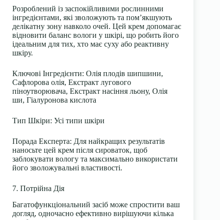
Розроблений із заспокійливими рослинними
інгредієнтами, які зволожують та пом’якшують
делікатну зону навколо очей. Цей крем допомагає
відновити баланс вологи у шкірі, що робить його
ідеальним для тих, хто має суху або реактивну
шкіру.
Ключові Інгредієнти
: Олія плодів шипшини,
Сафлорова олія, Екстракт лугового
піноутворювача, Екстракт насіння льону, Олія
ши, Гіалуронова кислота
Тип Шкіри
: Усі типи шкіри
Порада Експерта
: Для найкращих результатів
наносьте цей крем після сироваток, щоб
заблокувати вологу та максимально використати
його зволожувальні властивості.
7. Потрійна Дія
Багатофункціональний засіб може спростити ваш
догляд, одночасно ефективно вирішуючи кілька