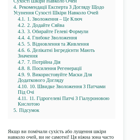
Сухості Шкіри Навколо Очей
4.
Рекомендації Експерта З Догляду Щодо
Усунення Сухості Шкіри Навколо Очей
4.1.
1. Зволоження – Це Ключ
4.2.
2. Додайте Сяйва
4.3.
3. Обирайте Гелеві Формули
4.4.
4. Глибоке Зволоження
4.5.
5. Відновлення та Живлення
4.6.
6. Делікатні Інгредієнти Мають
Значення
4.7.
7. Потрійна Дія
4.8.
8. Посилення Регенерації
4.9.
9. Використовуйте Маски Для
Додаткового Догляду
4.10.
10. Швидке Зволоження З Патчами
Під Очі
4.11.
11. Гідрогелеві Патчі З Гіалуроновою
Кислотою
5.
Підсумок
Якщо ви помічали сухість або лущення шкіри
навколо очей, ви не самотні! Ця ніжна зона часто