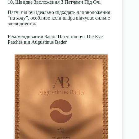
10. Швидке Зволоження З Патчами Під Очі
Патчі під очі ідеально підходять для зволоження
“на ходу”, особливо коли шкіра відчуває сильне
зневоднення.
Рекомендований Засіб
: Патчі під очі The Eye
Patches від Augustinus Bader