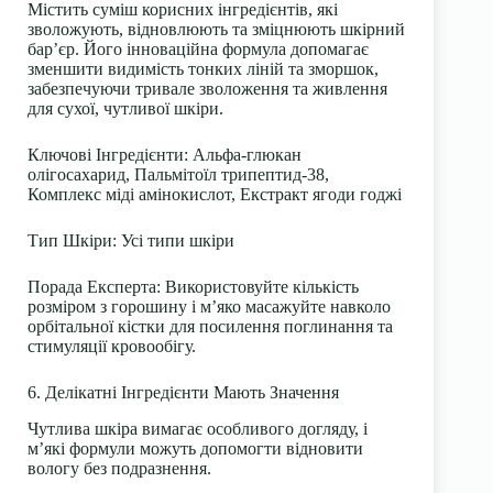
Містить суміш корисних інгредієнтів, які
зволожують, відновлюють та зміцнюють шкірний
бар’єр. Його інноваційна формула допомагає
зменшити видимість тонких ліній та зморшок,
забезпечуючи тривале зволоження та живлення
для сухої, чутливої шкіри.
Ключові Інгредієнти
: Альфа-глюкан
олігосахарид, Пальмітоїл трипептид-38,
Комплекс міді амінокислот, Екстракт ягоди годжі
Тип Шкіри
: Усі типи шкіри
Порада Експерта
: Використовуйте кількість
розміром з горошину і м’яко масажуйте навколо
орбітальної кістки для посилення поглинання та
стимуляції кровообігу.
6. Делікатні Інгредієнти Мають Значення
Чутлива шкіра вимагає особливого догляду, і
м’які формули можуть допомогти відновити
вологу без подразнення.