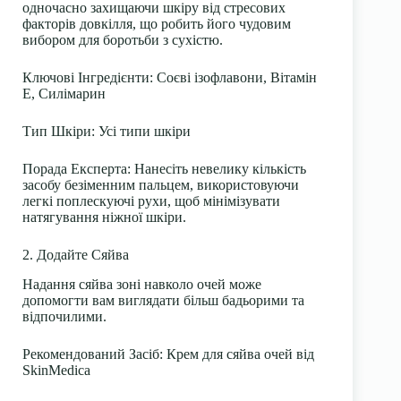
одночасно захищаючи шкіру від стресових
факторів довкілля, що робить його чудовим
вибором для боротьби з сухістю.
Ключові Інгредієнти
: Соєві ізофлавони, Вітамін
Е, Силімарин
Тип Шкіри
: Усі типи шкіри
Порада Експерта
: Нанесіть невелику кількість
засобу безіменним пальцем, використовуючи
легкі поплескуючі рухи, щоб мінімізувати
натягування ніжної шкіри.
2. Додайте Сяйва
Надання сяйва зоні навколо очей може
допомогти вам виглядати більш бадьорими та
відпочилими.
Рекомендований Засіб
: Крем для сяйва очей від
SkinMedica