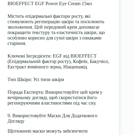
BIOEFFECT EGF Power Eye Cream 15мл
Містить епідермальні фактори росту, які
стимулюють регенерацію шкіри та посилюють
зволоження. Цей передовий крем допомагає
покращити текстуру та еластичність шкіри, що
особливо корисно для сухої шкіри з ознаками
старіння.
Ключові Інгредієнти
: EGF від BIOEFFECT
(Епідермальний фактор росту), Кофеїн, Бакучіол,
Екстракт ячмінного зерна, Ніацинамід
Тип Шкіри
: Усі типи шкіри
Порада Експерта
: Використовуйте цей крем у
вечірньому догляді, щоб скористатися його
регенеруючими властивостями під час сну.
9. Використовуйте Маски Для Додаткового
Догляду
Щотижневі маски можуть забезпечити