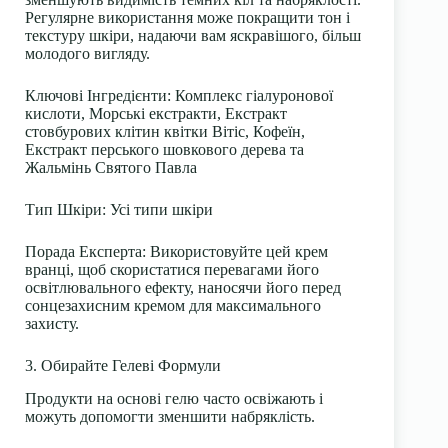
Регулярне використання може покращити тон і
текстуру шкіри, надаючи вам яскравішого, більш
молодого вигляду.
Ключові Інгредієнти
: Комплекс гіалуронової
кислоти, Морські екстракти, Екстракт
стовбурових клітин квітки Вітіс, Кофеїн,
Екстракт перського шовкового дерева та
Жальмінь Святого Павла
Тип Шкіри
: Усі типи шкіри
Порада Експерта
: Використовуйте цей крем
вранці, щоб скористатися перевагами його
освітлювального ефекту, наносячи його перед
сонцезахисним кремом для максимального
захисту.
3. Обирайте Гелеві Формули
Продукти на основі гелю часто освіжають і
можуть допомогти зменшити набряклість.