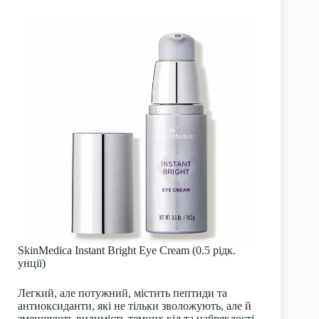
SkinMedica Instant Bright Eye Cream (0.5 рідк.
унції)
Легкий, але потужний, містить пептиди та
антиоксиданти, які не тільки зволожують, але й
зменшують видимість темних кіл та набряклості.