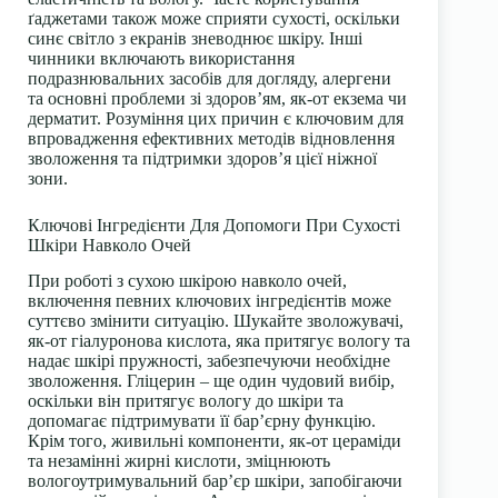
ґаджетами також може сприяти сухості, оскільки
синє світло з екранів зневоднює шкіру. Інші
чинники включають використання
подразнювальних засобів для догляду, алергени
та основні проблеми зі здоров’ям, як-от екзема чи
дерматит. Розуміння цих причин є ключовим для
впровадження ефективних методів відновлення
зволоження та підтримки здоров’я цієї ніжної
зони.
Ключові Інгредієнти Для Допомоги При Сухості
Шкіри Навколо Очей
При роботі з сухою шкірою навколо очей,
включення певних ключових інгредієнтів може
суттєво змінити ситуацію. Шукайте зволожувачі,
як-от гіалуронова кислота, яка притягує вологу та
надає шкірі пружності, забезпечуючи необхідне
зволоження. Гліцерин – ще один чудовий вибір,
оскільки він притягує вологу до шкіри та
допомагає підтримувати її бар’єрну функцію.
Крім того, живильні компоненти, як-от цераміди
та незамінні жирні кислоти, зміцнюють
вологоутримувальний бар’єр шкіри, запобігаючи