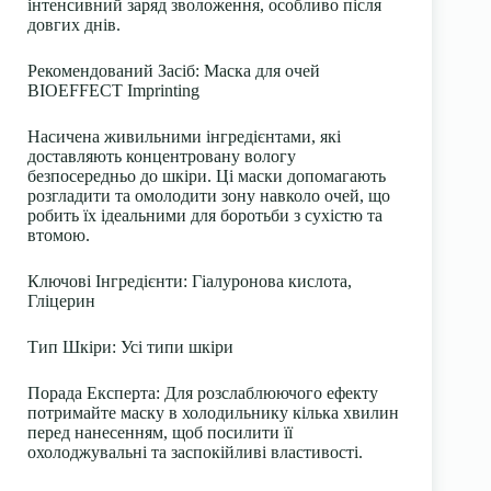
інтенсивний заряд зволоження, особливо після
довгих днів.
Рекомендований Засіб
: Маска для очей
BIOEFFECT Imprinting
Насичена живильними інгредієнтами, які
доставляють концентровану вологу
безпосередньо до шкіри. Ці маски допомагають
розгладити та омолодити зону навколо очей, що
робить їх ідеальними для боротьби з сухістю та
втомою.
Ключові Інгредієнти
: Гіалуронова кислота,
Гліцерин
Тип Шкіри
: Усі типи шкіри
Порада Експерта
: Для розслаблюючого ефекту
потримайте маску в холодильнику кілька хвилин
перед нанесенням, щоб посилити її
охолоджувальні та заспокійливі властивості.