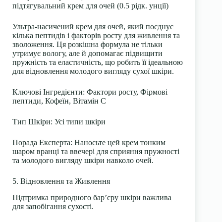
підтягувальний крем для очей (0.5 рідк. унції)
Ультра-насичений крем для очей, який поєднує
кілька пептидів і факторів росту для живлення та
зволоження. Ця розкішна формула не тільки
утримує вологу, але й допомагає підвищити
пружність та еластичність, що робить її ідеальною
для відновлення молодого вигляду сухої шкіри.
Ключові Інгредієнти
: Фактори росту, Фірмові
пептиди, Кофеїн, Вітамін С
Тип Шкіри
: Усі типи шкіри
Порада Експерта
: Наносьте цей крем тонким
шаром вранці та ввечері для сприяння пружності
та молодого вигляду шкіри навколо очей.
5. Відновлення та Живлення
Підтримка природного бар’єру шкіри важлива
для запобігання сухості.