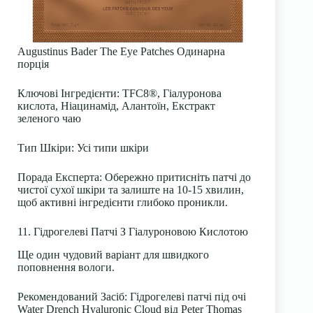
Augustinus Bader The Eye Patches Одинарна
порція
Ключові Інгредієнти
: TFC8®, Гіалуронова
кислота, Ніацинамід, Алантоїн, Екстракт
зеленого чаю
Тип Шкіри
: Усі типи шкіри
Порада Експерта
: Обережно притисніть патчі до
чистої сухої шкіри та залиште на 10-15 хвилин,
щоб активні інгредієнти глибоко проникли.
11. Гідрогелеві Патчі З Гіалуроновою Кислотою
Ще один чудовий варіант для швидкого
поповнення вологи.
Рекомендований Засіб
: Гідрогелеві патчі під очі
Water Drench Hyaluronic Cloud від Peter Thomas