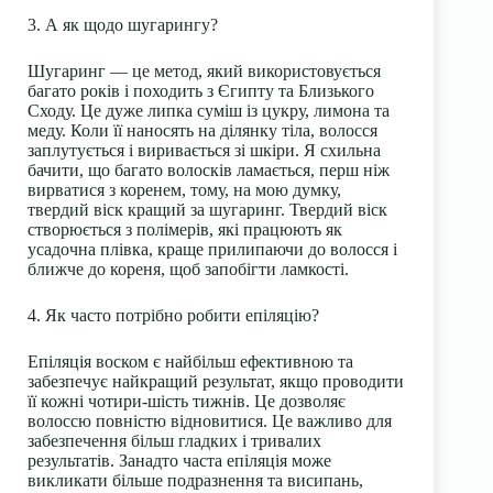
3. А як щодо шугарингу?
Шугаринг — це метод, який використовується
багато років і походить з Єгипту та Близького
Сходу. Це дуже липка суміш із цукру, лимона та
меду. Коли її наносять на ділянку тіла, волосся
заплутується і виривається зі шкіри. Я схильна
бачити, що багато волосків ламається, перш ніж
вирватися з коренем, тому, на мою думку,
твердий віск кращий за шугаринг. Твердий віск
створюється з полімерів, які працюють як
усадочна плівка, краще прилипаючи до волосся і
ближче до кореня, щоб запобігти ламкості.
4. Як часто потрібно робити епіляцію?
Епіляція воском є найбільш ефективною та
забезпечує найкращий результат, якщо проводити
її кожні чотири-шість тижнів. Це дозволяє
волоссю повністю відновитися. Це важливо для
забезпечення більш гладких і тривалих
результатів. Занадто часта епіляція може
викликати більше подразнення та висипань,