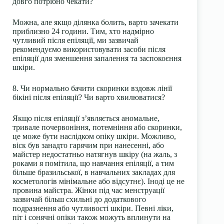
довго потрібно чекати?
Можна, але якщо ділянка болить, варто зачекати
приблизно 24 години. Тим, хто надмірно
чутливий після епіляції, ми зазвичай
рекомендуємо використовувати засоби після
епіляції для зменшення запалення та заспокоєння
шкіри.
8. Чи нормально бачити скоринки вздовж лінії
бікіні після епіляції? Чи варто хвилюватися?
Якщо після епіляції з’являється аномальне,
тривале почервоніння, потемніння або скоринки,
це може бути наслідком опіку шкіри. Можливо,
віск був занадто гарячим при нанесенні, або
майстер недостатньо натягнув шкіру (на жаль, з
роками я помітила, що навчання епіляції, а тим
більше бразильської, в навчальних закладах для
косметологів мінімальне або відсутнє). Іноді це не
провина майстра. Жінки під час менструації
зазвичай більш схильні до додаткового
подразнення або чутливості шкіри. Певні ліки,
піт і сонячні опіки також можуть вплинути на