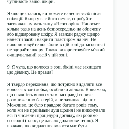
чутливість вашої шкіри.
Якщо це сталося, ви можете нанести засіб після
епіляції. Якщо у вас його немає, спробуйте
загоювальну мазь типу «Неоспорін». Наносьте
кілька разів на день безпосередньо на обпечену
або відшаровану шкіру. Я завжди раджу щедро
нанести засіб і накрити пластиром на ніч. Не
використовуйте лосьйони в цій зоні до загоєння і
не здирайте шкіру. Також використовуйте м’який
очищувальний засіб у цій зоні.
9. Я чула, що волосся в зоні бікіні має захищати
цю ділянку. Це правда?
Я твердо переконана, що потрібно видаляти все
волосся в зоні лобка, особливо жінкам. Я вважаю,
що наявність волосся там насправді сприяє
розмноженню бактерій, а не захищає від них.
Можливо, це було правдою багато років тому,
коли ми не приймали душ щодня і не виконували
всі ті численні процедури догляду, які робимо
сьогодні (плюс, це давало додаткове тепло). Я
вважаю, що видалення волосся має бути