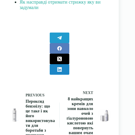
Як насправді отримати стрижку яку ви
задумали
NEXT
PREVIOUS
8 найкращих
Пероксид
кремів для
бензоїлу: що
зони навколо
це таке і як
очей з
його
гіалуроновою
використовува
кислотою які
ти для
повернуть
боротьби з
вашим очам