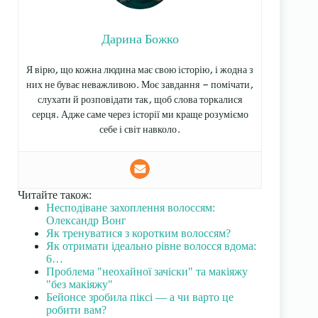
Дарина Божко
Я вірю, що кожна людина має свою історію, і жодна з
них не буває неважливою. Моє завдання — помічати,
слухати й розповідати так, щоб слова торкалися
серця. Адже саме через історії ми краще розуміємо
себе і світ навколо.
Читайте також:
Несподіване захоплення волоссям:
Олександр Вонг
Як тренуватися з коротким волоссям?
Як отримати ідеально рівне волосся вдома:
6…
Проблема "неохайної зачіски" та макіяжу
"без макіяжу"
Бейонсе зробила піксі — а чи варто це
робити вам?