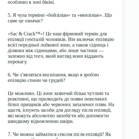
особливо в зоні бікіні.
5. Я чула терміни «бойзіліан» та «мензіліан». Що
саме це означає?
«Sac & Crack™»! Це наш фірмовий термін для
епіляції геніталій чоловіків. Він включає епіляцію
всієї передньої лобкової зони, а також сідниць і
ділянки між сідницями, або лише частини —
залежно від того, який вигляд вони віддають
перевагу.
6. Чи з’являться висипання, якщо я зроблю
епіляцію спини чи грудей?
Це можливо. Ці зони зазвичай більш чутливі та
реактивні, що призводить до появи невеликих
білих прищиків або червоних запалених плям. На
щастя, існують засоби для догляду після епіляції,
які можуть абсолютно запобігти або допомогти
швидкому відновленню шкіри.
7. Чи можна займатися сексом після епіляції? Як