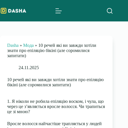
Skip
to
content
Dasha
»
Мода
»
10 речей які ви завжди хотіли
знати про епіляцію бікіні (але соромилися
запитати)
24.11.2025
10 речей які ви завжди хотіли знати про епіляцію
бікіні (але соромилися запитати)
1. Я ніколи не робила епіляцію воском, і чула, що
через це з’являється вросле волосся. Чи трапиться
це зі мною?
Вросле волосся найчастіше трапляється у людей